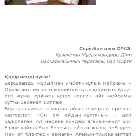
Серікбай қажы ОРАЗ,
Қазақстан Мұсылмандары Діни
басқармасының төрағасы, Бас мүфти
Қадірменді қауым!
Баршаңызды мұсылман үмбеті­нің ұлық мейрамы –
Ораза айтпен шын жүректен құттықтаймын. Қаси­
етті жұма күнімен қатар келген айт мейрамы
құтты, берекелі болғай!
Біздің халқымыз рамазан айын ежелден ерекше
қастерлеп: «Он екі айдың сұлтаны», – деп
қадірлеген. Ал мереке күндері ағайын-жұрт бір-
біріне «айт қабыл болсын» айтып, жылы лебіздері
мен ізгі тілектерін ар­наған. Ағайын-туысқа айттап