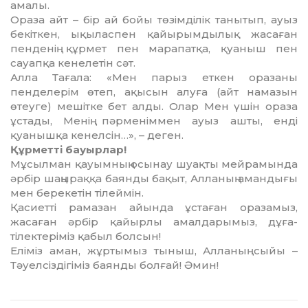
амалы.
Ораза айт – бір ай бойы төзім­ді­лік танытып, ауыз
бекіткен, ықылас­пен қайырымдылық жасаған
пен­денің құрмет пен марапатқа, қуа­ныш пен
сауапқа кенелетін сәт.
Алла Тағала: «Мен парыз еткен ора­заны
пенделерiм өтеп, ақысын алуға (айт намазын
өтеуге) мешiтке бет алды. Олар Мен үшiн ораза
ұс­та­ды, Менiң пәрменiммен ауыз аш­ты, ендi
қуанышқа кенелсiн…», – деген.
Құрметті бауырлар!
Мұсылман қауымның осынау шуақты мейрамында
әрбір шаңы­рақ­қа баянды бақыт, Алланың аман­ды­ғы
мен берекетін тілеймін.
Қасиетті рамазан айында ұстаған ора­замыз,
жасаған әрбір қайырлы амалдарымыз, дұға-
тілектеріміз қа­был болсын!
Еліміз аман, жұртымыз тыныш, Алланың сыйы –
Тәуелсіздігіміз баянды болғай! Әмин!