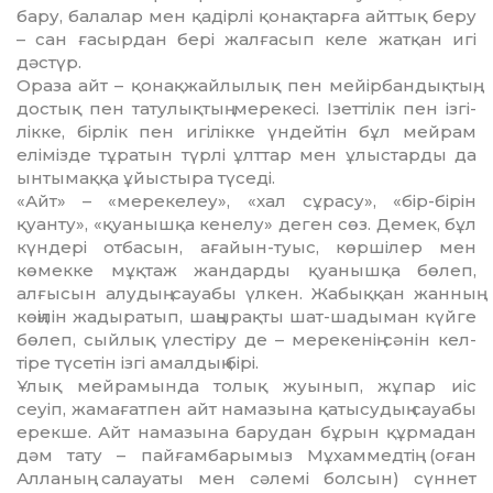
бару, балалар мен қадірлі қонақтарға айттық беру
– сан ғасырдан бері жалғасып келе жатқан игі
дәстүр.
Ораза айт – қонақжайлылық пен мейірбандықтың,
достық пен тату­лық­тың мерекесі. Ізеттілік пен ізгі­
лік­ке, бірлік пен игілікке үндейтін бұл мейрам
елімізде тұратын түрлі ұлттар мен ұлыстарды да
ынтымаққа ұйыстыра түседі.
«Айт» – «мерекелеу», «хал сұ­ра­су», «бір-бірін
қуанту», «қуанышқа кенелу» деген сөз. Демек, бұл
күн­де­рі отбасын, ағайын-туыс, көр­ші­лер мен
көмекке мұқтаж жандарды қуанышқа бөлеп,
алғысын алудың сауабы үлкен. Жабыққан жанның
көңілін жадыратып, шаңырақты шат-шадыман күйге
бөлеп, сыйлық үлестіру де – мерекенің сәнін кел­
тіре түсетін ізгі амалдың бірі.
Ұлық мейрамында толық жуы­нып, жұпар иіс
сеуіп, жамағатпен айт намазына қатысудың сауабы
ерек­ше. Айт намазына барудан бұрын құр­ма­дан
дәм тату – пайғамбарымыз Мұ­хам­медтің (оған
Алланың са­лауаты мен сәлемі болсын) сүннет