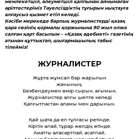
мемлекетшіл, әлеуметшіл қалпынан айнымаған
әріптестеріміз Тәуелсіздіктің тұғырын нықтауға
алғаусыз қызмет етіп келеді.
Кәсіби мерекеде барлық журналистерді қазақ
қара сөзінің қормалы қоржынына 90 жыл олжа
салған қарт басылым – «Қазақ әдебиеті» газетінің
атынан құттықтап, шығармашылық табыс
тілейміз!
ЖУРНАЛИСТЕР
Жұртқа жұмсап бар жарқылын
жанының,
Безбендеумен өмір сырын, ағымын,
Журналистер алғы шепте келеді
Қалғытпастан қаламы мен дарынын.
Қай шақта да ел тұлғасы ретінде,
Кірпік қақпай, тұрар желдің өтінде.
Ақиқатты аласартпай, ақсатпай,