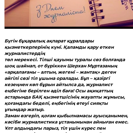
Бүгін бұқаралық ақпарат құралдары
қызметкерлерінің күні. Қаламды қару еткен
журналистердің
төл мерекесі.
Тілші қауымы туралы сөз болғанда
шоқ шайнап, от бүріккен Шерхан Мұртазаның
«арқалағаны – алтын, жегені – жантақ» деген
әйгілі сөзі тіл ұшына оралады. Бұл – қазіргі
кезеңнен көп бұрын айтылса да, журналист
еңбегіне берілген әділ баға! Осы ақиқаттың
астарында БАҚ қызметшісінің жауапты жұмысы,
қоғамдағы беделі, еңбегінің өтеуі сияқты
ұғымдар жатыр.
Заман өзгеріп, қоғам қыбылнамасы ауысқанымен,
кәсіби журналистика ұстанымынан айныған емес.
Ұлт алдындағы парыз, тіл үшін күрес пен