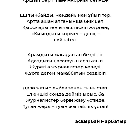
Аршып беріп газет-жорнал бетінде.
Еш тынбайды, маңдайынан құйып тер,
Артта қашан қалғанынша биік бел.
Қырсыздықпен қылыштасып жүргені,
«Қиындықты көрмесе деп», –
сүйікті ел.
Арамдықты жағадан ап бездіріп,
Адалдықтың асқақтауын сөз қылып.
Жүрегі ақ журналистер келеді,
Жұртқа деген махаббатын сездіріп.
Дала жатыр еңбекпенен тыныстап,
Ел еншісі сонда дейміз ырыс, бақ.
Журналистер бәрін жазу үстінде,
Туған жердің туын жықпай, тік ұстап!
Қасқырбай Нарбатыр