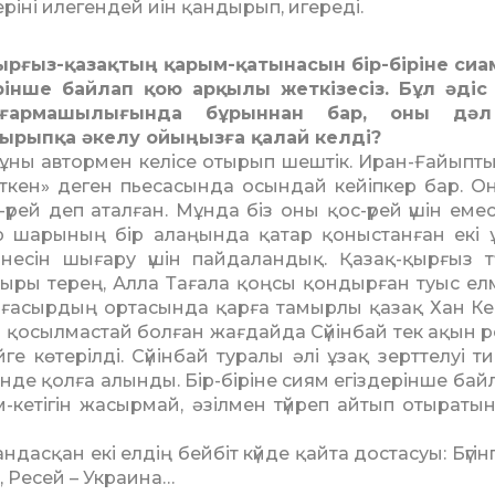
е­ріні илегендей иін қандырып, иге­реді.
ырғыз-қазақтың қарым-қа­тынасын бір-біріне сиам
ін­ше бай­лап қою арқылы жет­кізесіз. Бұл әдіс
­­­ғар­машылы­ғында бұ­рын­нан бар, оны дә
ырыпқа әкелу ойыңызға қалай келді?
ұны автормен келісе оты­рып шештік. Иран-Ғайыпты
ткен» деген пьесасында осын­дай кейіпкер бар. О
-үрей деп аталған. Мұнда біз оны қос-үрей үшін еме
 ша­рының бір алаңында қатар қо­ныс­танған екі 
несін шығару үшін пайдаландық. Қазақ-қырғыз түб
ыры терең, Алла Тағала қоңсы қондырған туыс елмі
ІХ ғасырдың ортасында қар­ға тамырлы қазақ Хан К
і қосылмастай болған жағ­дайда Сүйінбай тек ақын ре
ге көтерілді. Сүйінбай туралы әлі ұзақ зерттелуі ти
інде қолға алынды. Бір-біріне сиям егіздерінше бай
м-ке­тігін жасырмай, әзілмен түйреп ай­тып отыраты
қан екі елдің бей­біт күйде қайта достасуы: Бүгінгі к
, Ресей – Украи­на…