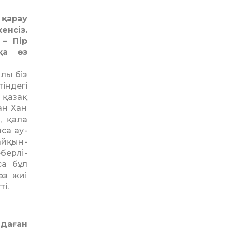
 қарау
енсіз.
 – Пір
қа өз
лы біз
індегі
 қазақ
ған Хан
 қа­ла
са ау­
й­қын­
бер­лі­
са бұл
өз жиі
ті.
даған