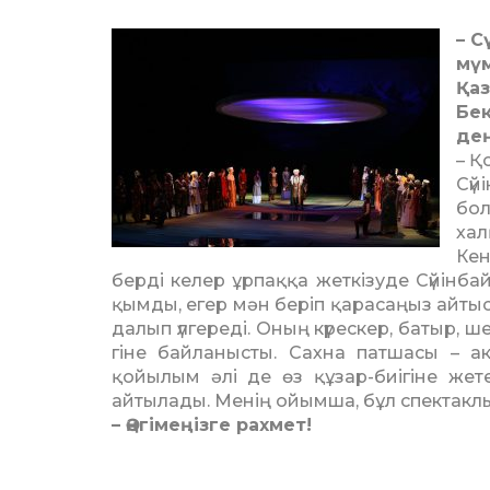
– С
мүм
Қаз
Бе
дең
– Қ
Сүй
бол
хал
Кен
берді келер ұрпаққа жеткізуде Сүйін­
қым­ды, егер мән беріп қара­саңыз айты
да­лып үлгереді. Оның күрескер, ба­тыр,
гіне байланысты. Сахна патшасы – ак
қойылым әлі де өз құзар-биігіне жетед
айтылады. Менің ойым­­ша, бұл спектакльд
– Әңгімеңізге рахмет!