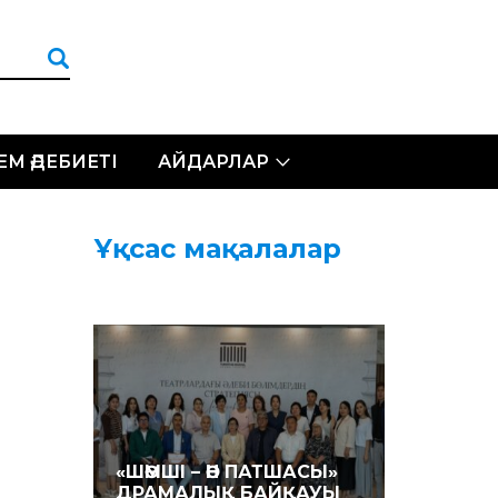
ЛЕМ ӘДЕБИЕТІ
АЙДАРЛАР
Ұқсас мақалалар
«ШӘМШІ – ӘН ПАТШАСЫ»
ДРАМАЛЫҚ БАЙҚАУЫ