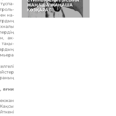
СҮЙІНБАЙ АЙТЫСЫНА
тұспа-
ЖАҢАША ЖАҢАША
т­роль­
КӨЗҚАРАС
ен на­
атрдың
ахналы
лердің
н, ак­
 тақы­
рлардың
­мьера
­ге­лі
ейстер
а­ның
, яғни
Бекжан
«Жақсы
йткені