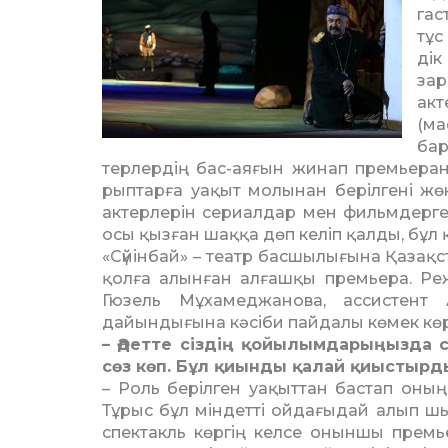
гас
тұс
дік
зар
акт
(м
ба
терлердің бас-аяғын жинап пре­мьера
рып­тарға уақыт мо­лы­нан берілгені жөн
актерлерін сериалдар мен фильмдерге, 
осы қызған шаққа дөп ке­ліп қалды, бұ
«Сүйінбай» – театр басшылы­ғына Қазақс
қолға алынған алғашқы пре­мьера. Ре
Гюзель Мұхамеджанова, ассистент
дайындығына кәсіби пайдалы көмек көрсе
– Әдетте сіздің қойылым­да­рыңыз­да
сөз көп. Бұл қиынды қалай қиыстыр­
– Роль берілген уақыттан бас­тап оны
Тұрыс бұл міндетті ойдағыдай алып ш
спек­такль көргің келсе оныншы пре­мь