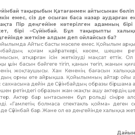
үйінбай тақырыбын Қата­ғанмен айтысынан бөліп
­кін емес, сіз де осыған баса назар ау­дарған ек
ақта Пір дең­гейі­не көтерілген адамның бірі
кет, бірі –Сүйінбай. Бұл та­қы­рыпты халық
гейінде жет­кізе алдым деп ойлайсыз ба?
ойылымда Айтыс басты мә­селе емес. Қойылым арқы
інбайдың қоғам қайраткері, кө­сем, шешен рет
мы­сын, атқарған ісін жеткізуді мақсат еттік. Ол
қы үшін басын бәйгеге тігіп, қанын төгіп, жанын қи
енің жоқтаушысы. Хан Кененің бағасын халыққа,
байдың орны өте айрықша. Қойы­лымның айтар ойы а
с сахнасына дейін де Сүйін­байдың образы біршама а
 шешен ретіндегі образын жан-жақты ашу актердің ше
тер. Актер бар ынтасымен бұл рольді сіңіре ал
і. «Гам­ле­тің бол­маса спектакль қойма» де­ген с
е Сүйін­бай бар. Жә­не ол өз деңгейінде ха­лыққа жет­
Дайын