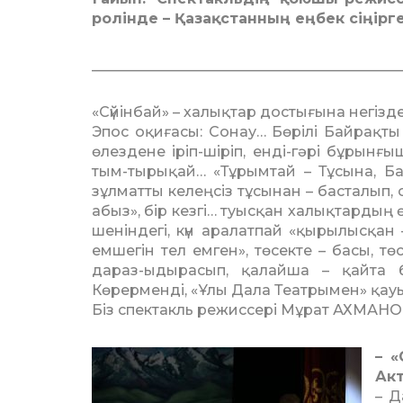
ролінде – Қазақстанның еңбек сіңірг
___________________________________________
«Сүйінбай» – халықтар досты­ғына негізд
Эпос оқиғасы: Сонау… Бөрілі Байрақты Б
өлездене іріп-шіріп, енді-гәрі бұрынғыш
тым-тырықай… «Тұрымтай – Тұсына, Ба
зұлматты келеңсіз тұсынан – бас­­талып,
абыз», бір кезгі… туысқан ха­­­лықтардың
шеніндегі, күн аралатпай «қырылысқан
емшегін тел емген», төсек­те – басы, тө
дараз-ыдырасып, қалай­­ша – қайта б
Көрерменді, «Ұлы Дала Теат­ры­мен» қа
Біз спектакль режиссері Мұрат АХМАНО
– «
Акт
– Д