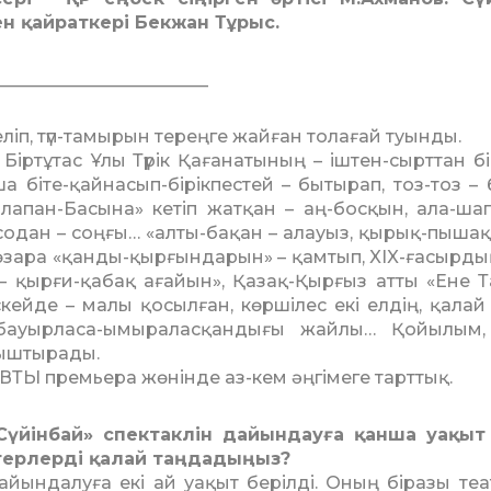
ен қайраткері Бекжан Тұрыс.
________________________
еліп, түп-тамырын тереңге жайған толағай туынды.
іртұтас Ұлы Түрік Қа­ға­натының – іштен-сырттан бі
а біте-қайнасып-бірік­пестей – бытырап, тоз-тоз – 
лапан-Басына» кетіп жат­қан – аң-босқын, ала-ша
 содан – соңғы… «алты-ба­­қан – алауыз, қырық-пышақ
 өзара «қанды-қыр­ғын­­дарын» – қамтып, XIX-ғасыр­д
 – қырғи-қабақ ағайын», Қазақ-Қырғыз атты «Ене Т
скейде – малы қосыл­ған, көршілес екі елдің, қалай 
ауырласа-ымыра­лас­қан­дығы жайлы… Қойылым, бү­
уыштырады.
ВТЫ премьера жөнінде аз-кем әңгімеге тарттық.
Сүйінбай» спектаклін дайын­дауға қанша уақыт 
ерлерді қалай таң­дадыңыз?
айындалуға екі ай уақыт берілді. Оның біразы те