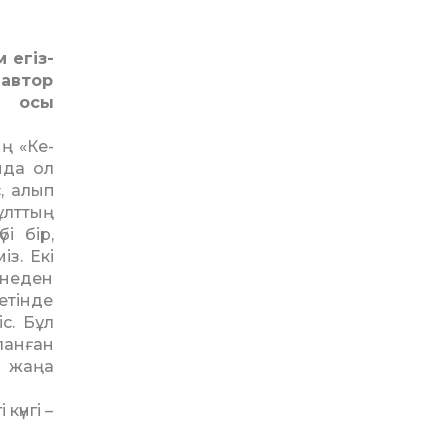
 егіз­
 автор
л осы
ң «Ке­
нда ол
с, алып
ұлттың
і бір,
з. Екі
енеден
­тін­де
іс. Бұл
ланған
н жаңа
үн­гі –