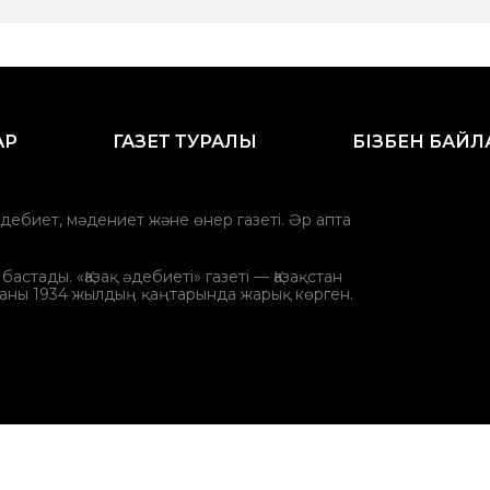
АР
ГАЗЕТ ТУРАЛЫ
БІЗБЕН БАЙ
әдебиет, мәдениет және өнер газеті. Әр апта
стады. «Қазақ әдебиеті» газеті — Қазақстан
аны 1934 жылдың қаңтарында жарық көрген.