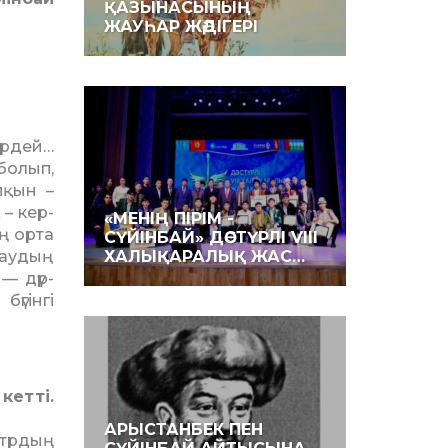
ҚАЗЫНАСЫНЫҢ
ЖАУҺАР ЖӘДІГЕРІ
р­дей…
бо­лып,
пқын –
 – кер-
«МЕНІҢ ПІРІМ -
ың орта
СҮЙІНБАЙ» ДӘСТҮРЛІ VIII
ау­дың
ХАЛЫҚАРАЛЫҚ ЖАС…
— дүр­­
гін­гі
кетті.
АРЫСТАНБЕК ПЕН
атрдың