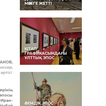
МӘРЕГЕ ЖЕТ­ТІ
КІТАП
ГРАФИКАСЫНДАҒЫ
ҰЛТ­ТЫҚ ЭПОС
АНОВ,
иссер,
 әртісі
ерінің
эпосы
 Иран-
ӘЛЕМДІК ЭПОС
йінбай