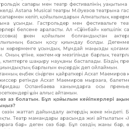
трольдік сапары мен театр фестивалінің уақытына 
 келді. Astana Musical теат­ры М.Әуезов театрына гас
 сапармен келіп, қойы­лым­дарын Алматылық көрерм
ына ұсынды. Гастрольдер мен фести­валь­ге те
ерлері белсене араласты. Ал «Сүйінбай» көп­шілік с
ассовка) үлкен қойы­лым болғандықтан актер
рлығының басын қосу қиындау болды. Дегенме
ны көрер­менге ұсындық. Мұндай маңызды қо­ғами
. Оның үстіне, көк­тем-күз мезгі­лін­де барлық теат
клип­терге ша­қыру науқаны басталады. Біздің пре
л қиындықтың бар­лығын еңсердік деп ойлаймын.
танның еңбек сіңірген қайраткері Асхат Маемиров кел
жиссер ретінде Асхат Мае­­миров мырзаға, балетм
 Аридаш Оспан­баева ханымдарға осы премьер
т­кендері үшін алғыс ай­тамын.
 сөз аз болатын. Бұл қойы­лым кейіпкерлері ақын
дыңыз?
ң сөзін жаттап дайындалу актердің жеке міндеті. 
ықты. Театр мамандары ара­сында жиі айтылатын 
ераға бар» деген сөз бар. Бұл сөз­дің жаны бар, ө