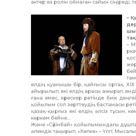
актер өз ро­лін ойнаған сайын сіңіреді, т
– Қ
дер
шы
тақ
– М
рке
қос
жер
бей
там
ел­дің қуанышы бір, қайғысы ор­тақ. Х
айы­рылып, екі елдің арасы ажы­рап, енд
ғана емес, күрескер ретінде биік деңгей
қойы­лым сол зерттеудің бастамасы ре­т
қазақ-қырғыз екі елдің әлсіз тұсын, ке
көркем бей­не…
Және «Сүйінбай» қойылымын­дағы дұшпандас
әлемдік тақырып. «Көпке» – Үлгі: Мысалы