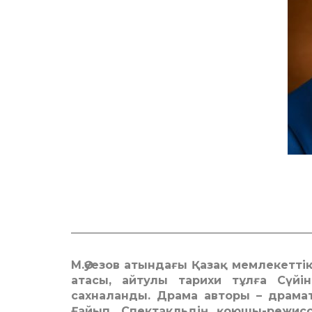
___________________________________________
М.Әуезов атындағы Қазақ мемлекетті
атасы, айтулы тарихи тұлға Сүйі
сахналанды. Драма авторы – драма
Ғайып. Спектакльдің қоюшы-режиссе