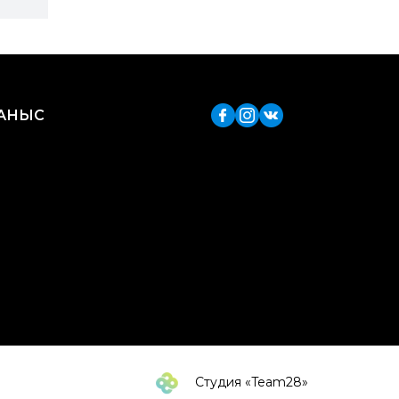
ЛАНЫС
Студия «Team28»