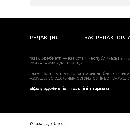
РЕДАКЦИЯ
БАС РЕДАКТОРЛ
"Қазақ әдебиеті" — Қазақстан Республикасының 
сайын, жұма күні шығады.
Газет 1934 жылдың 10 қаңтарынан бастап шыға ба
жазушылар одағының органы ретінде тұңғыш с
«Қазақ әдебиеті» - газетінің тарихы
© "Қазақ әдебиеті".