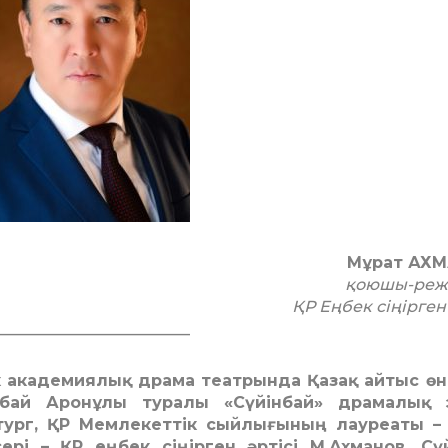
Мұрат АХМ
қоюшы-реж
ҚР Еңбек сіңірген
________________________
к академиялық драма театрында Қазақ айтыс өн
нбай Аронұлы туралы «Сүйінбай» драмалық 
тург, ҚР Мемлекеттік сыйлығының лауреаты –
рі – ҚР еңбек сіңірген әртісі М.Ахманов. Сү