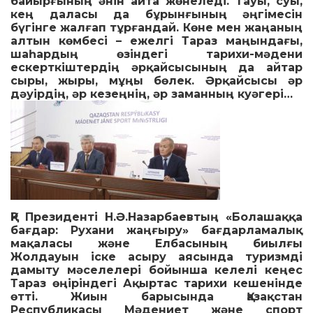
байырғының әнін айта жөнеледі. Тауы, суы,
кең даласы да бұрынғының әңгімесін
бүгінге жалғап тұрғандай. Көне мен жаңаның
алтын көмбесі – ежелгі Тараз маңындағы,
шаһардың өзіндегі тарихи-мәдени
ескерткіштердің әрқайсысының да айтар
сыры, жыры, мұңы бөлек. Әрқайсысы әр
дәуірдің, әр кезеңнің, әр заманның куәгері…
Р Президенті Н.Ә.Назарбаевтың «Болашаққа
бағдар: Рухани жаңғыру» бағдарламалық
мақаласы және Елбасының биылғы
Жолдауын іске асыру аясында туризмді
дамыту мәселелері бойынша келелі кеңес
Тараз өңіріндегі Ақыртас тарихи кешенінде
өтті. Жиын барысында Қазақстан
Республикасы Мәдениет және спорт