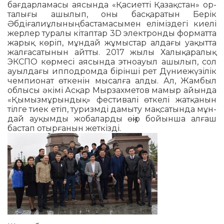
бағдарламасы ая­сында «Қасиетті Қазақстан» ор­
талығы ашылып, оны басқаратын Берік
Әбдіғалиұлының баста­ма­сымен еліміздегі киелі
жерлер ту­ралы кітап­тар 3D электронды фор­матта
жа­рық көріп, мұндай жұ­мыстар алдағы уақытта
жал­ға­сатынын айтты. 2017 жылы Халықаралық
ЭКСПО көрмесі аясында этноауыл ашы­лып, сол
ауылдағы ипподромда бі­­рінші рет Дүниежүзі­лік
чем­пио­нат өткенін мысалға алды. Ал, Жам­­был
облысы әкімі Асқар Мыр­­захметов мамыр айында
«Қы­­мызмұрындық» фестивалі өт­келі жатқанын
тілге тиек етіп, ту­ризмді дамыту мақсатында мұн­
дай ау­қымды жобаларды өңір бойынша алғаш
бастап отырға­нын жеткізді.