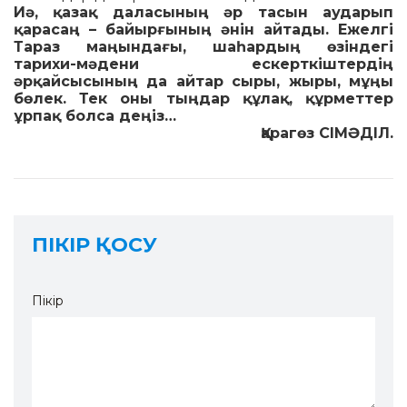
Иә, қазақ даласының әр тасын аударып
қарасаң – байырғының әнін айтады. Ежелгі
Тараз маңындағы, шаһардың өзіндегі
тарихи-мәдени ескерткіштердің
әрқайсысының да айтар сыры, жыры, мұңы
бөлек. Тек оны тыңдар құлақ, құрметтер
ұрпақ болса деңіз…
Қарагөз СІМӘДІЛ.
ПІКІР ҚОСУ
Пікір