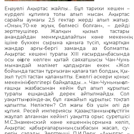
Ең әуелі Ақыртас жайлы… Бұл та­рихи кешен –
күрделі құпияға то­лы алып нысан. Ақыртас
сарайы ау­мағы 2,5 гектар жерді алып жа­тыр.
«Оның 70-ке жуық бөлмесі бол­­ған», – дейді
зерттеушілер. Жал­қын қы­­зыл тастары
анандайдан мен­мұн­далайтын көне мекеннің
ішіне бүк­кен сырына қаныға түсіп, құ­мартқан
жандар арғы-бергі за­манда аз болмапты.
Ақыртас кешені ту­ралы XIII ғасырдың басында
осы өңір­ге келген қытай саяхатшысы Чан-Чунь
мынандай мәлімет қал­дырған екен: «Жол
бойында тастан тұрғызған қа­лаға тап болдық. Қы­
зыл түсті тас­тан қаланыпты. Ежелгі әскери қо­ныс
мекенінің белгілері бай­қа­ла­ды…». Чан-Чуньның ал­
ғашқы жаз­­­басынан кейін бұл алып құ­рылыс
туралы ешқандай дерек айтылмайды. Сол
уақыттың өзінде-ақ бұл ғажайып құрылыс тоқ­тап
қалыпты. Неліктен? Ол жағы біз үшін әлі де
құпия. Ресей империясы Қа­зақстанның оң­түс­тігін
жаулап ал­ғаннан кейінгі уақытта орыс су­рет­шісі
М.С.Знаменский көне ке­шен­нің орнына келіп,
Ақыртас қа­быр­ға­ларының сызбасын жасап, су­
ретін салады. Зерттеуші П.И.Лерх: «Ақыр­тас –