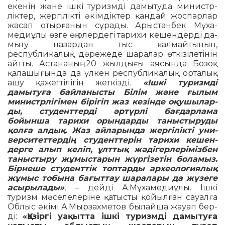
екенін және ішкі туризмді дамытуда ми­нистр­
ліктер, жергілікті әкімдік­тер қан­дай жос­парлар
жасап отыр­ғанын сұ­рады. Арыстанбек Мұха­
меди­ұлы өзге өңір­лердегі тарихи кешендерді да­
мыту назардан тыс қалмайтынын,
республикалық дә­режеде шаралар өткізілетінін
айтты. Астананың 20 жыл­дығы аясында Бозоқ
қалашы­ғын­­да да үлкен рес­публикалық ор­­та­лық
ашу қажет­тілігін жеткіз­ді.
«Ішкі туризм­ді
дамытуға байланыс­ты Білім жә­не ғылым
министрлі­гімен бірігіп жаз кезінде оқушы­лар­
ды, студент­тер­ді әртүрлі бағ­дар­лама
бойынша та­ри­хи орындарды таныстыруды
қолға алдық. Жаз айларында жер­гілікті уни­­
верси­тет­тердің сту­денттерін тарихи ке­шен­­
дер­ге алып келіп, ұлттық жәді­герле­ріміз­бен
та­ныстыру жұмыс­­тарын жүр­гізетін бо­ламыз.
Бірнеше студент­тік топ­тар­ды археологиялық
жұмыс то­бына бағыттау шаралары да жүзеге
асырылады»
, – дейді А.Мұхамеди­ұлы. Ішкі
туризм мәселелеріне қатысты қойылған сауалға
Облыс әкімі А.Мыр­­захметов былайша жауап бер­
ді:
«Қазіргі уақытта ішкі ту­ризмді да­­мытуға