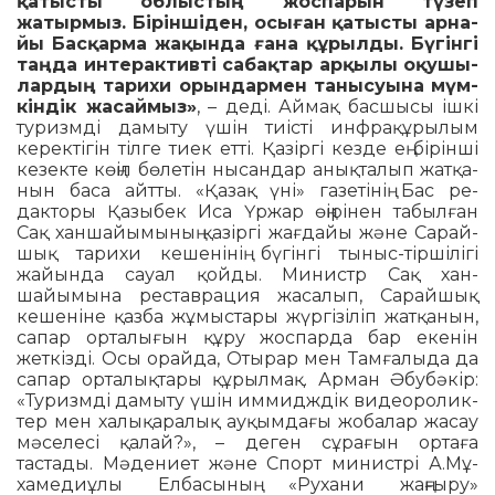
қатысты об­лыстың жос­па­рын түзеп
жатырмыз. Бі­рін­шіден, осы­ған қатысты ар­на­
йы Бас­қарма жа­қында ғана құрыл­ды. Бүгінгі
таңда интерактивті сабақтар арқылы оқу­шы­
лардың тарихи орындармен та­нысуына мүм­
кіндік жасаймыз»
, – деді. Ай­мақ басшысы ішкі
ту­ризмді дамыту үшін тиісті инф­ра­құрылым
керек­тігін тілге тиек етті. Қа­зіргі кезде ең бі­рінші
кезекте көңіл бө­летін ны­сандар анықталып жат­қа­
нын баса айтты. «Қазақ үні» газетінің Бас ре­
дакторы Қазыбек Иса Үржар өңі­рінен табылған
Сақ ханшайы­мы­ның қазіргі жағдайы және Сарай­
шық та­рихи кешенінің бүгінгі ты­ныс-тір­шілігі
жайында сауал қой­ды. Ми­нистр Сақ хан­
шайымына рес­таврация жасалып, Сарайшық
кешеніне қазба жұмыс­тары жүр­гізіліп жатқанын,
са­пар орталығын құру жоспарда бар еке­нін
жеткізді. Осы орайда, Отырар мен Тамғалыда да
сапар орталық­тары құ­рылмақ. Арман Әбубәкір:
«Туризмді да­мы­ту үшін иммидждік видеоро­лик­
тер мен халықаралық ауқымдағы жо­ба­лар жасау
мәселесі қалай?», – де­­ген сұрағын ортаға
тастады. Мә­дениет және Спорт министрі А.Мұ­
хамедиұлы Елбасының «Ру­хани жаңғыру»