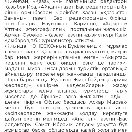
Жиенбай, «Қазақ үні» газетінің Бас редакторы
Қазыбек Иса, «Айқын» газеті Бас редакторының бі­
рін­ші орынбасары Серікбол Хасан, «Қа­зақстан
Зама­ны» газеті Бас ре­дак­торының бірін­ші
орынбасары Бауыр­жан Карипов, «Адырна»
Ұлттық эт­ног­рафиялық порталының жетекшісі
Арман Әубәкір, «Қазақ» газетінің қы­з­меткері Қали
Қамбаров, т.б. жур­налистер қатысты.
Жиында ЮНЕСКО-ның Бү­кілә­­лем­дік мұралар
тізіміне және Қазақ­станның жалпыұлттық маңы­зы
бар кие­лі жерлерінің тізіміне енген «Ақыр­тас»
кешенін және осы өңірдегі өз­ге де тарихи-
мәдени мұра нысан­дарын туристік орта­лыққа
айналдыру мәселелері жан-жақты талқыланды.
Шара бары­сында Қуаныш Жиенбай­дың: «Та­рихи
жерлердің көшірме кә­де­сыйларын жасау
жұмыстары қолға алынса, туристерді тарту
мәселесі де бір­шама алға жылжитын еді», –
деген пі­­кі­ріне Облыс басшысы Асқар Мыр­­зах­
метов бұл орынды ұсыныс­ты қолға алар
кәсіпкерлерге жан-жақты қол­дау көрсетуге
дайын еке­нін мәлімдеді. «Ана тілі» газе­тінің Бас
редакторы Самат Ибраим алдағы уақытта бұл
жұмыстар басқа облыстарда қалай жүргізілмек