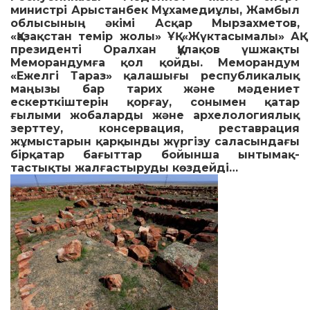
министрі Арыстанбек Мұха­медиұлы, Жамбыл
облысының әкімі Асқар Мырзахме­тов,
«Қазақстан темір жолы» ҰҚ «Жүктасымалы» АҚ
президенті Оралхан Құлақов үшжақты
Меморандумға қол қойды. Меморан­дум
«Ежелгі Тараз» қалашығы республикалық
маңызы бар тарих және мәдениет
ескерткіштерін қорғау, сонымен қатар
ғылыми жобаларды және архелологиялық
зерттеу, консервация, реставрация
жұмыстарын қарқынды жүргізу саласындағы
Қ
бірқатар бағыттар бойынша ынты­мақ­
тастықты жалғастыруды көздейді…