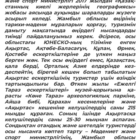
және спорт ми­нистрлігі 2017 жылдан «Қазақ­
стан­ның киелі жер­лерінің географиясы»
жобасы ая­сында ауқымды шара­ларды жү­зе­ге
асырып келеді. Жам­был облысы өңірінің
тарихи-мә­дени мұраларын қорғау, туризмін
дамыту мақсатын­да өңірдегі нысандарды
тиімді пай­далануымыз керек. Әсіресе, осы
облыстағы ЮНЕСКО-ның тізіміне енген
Ақыртас, Ақтөбе-Баласағұн, Құлан, Өрнек,
Қостөбе ескерткіш­те­ріне де үлкен маңыз
берген жөн. Тек осы өңірдегі емес, Қазақстан,
қа­ла берді, Орталық Азия елдерінде кез­
деспейтін, бірегей кешен болып та­былатын
Ақыртас ескерткішінің ту­ристер үшін өзіндік
тартымды­лы­ғы бар. Өткен жылы «Ежелгі
Тараз ес­керткіштері» музей-қорығына қа­
расты «Көне Тараз» археоло­гия­лық паркіне,
Айша бибі, Қарахан кесенелеріне және
«Ақыртас» ке­ше­ніне келушілердің саны 215
мың­ды құраған. Соның ішінде Ақыр­тасқа
келу­шілердің саны 25-30 мыңнан аспаған.
Сондықтан отан­дық және шетелдік туристерді
осы нысанға көп­теп тарту – Мәдениет және
спорт министрлігінің, Жамбыл об­лысы