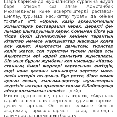
Шара барысында журналистер сұра­ғына жауап
бере отырып сөз ал­ған Арыстанбек
Мұхамедиұлы көне ескерткіштерді рестав­ра­
ция­лау, туризмді насихаттау туралы да кеңінен
тоқталып өтті:
«Әрине, қа­зір археологиялық
жұмыстарға рес­таврация керек. Деректі фи­
льм­дер шығаруымыз керек. Со­нымен бірге үш
тілде бүкіл Дү­ние­жүзіне кеңі­нен тарайтын
кітаптар немесе мағлұматтар жасауды қол­ға
алу қажет. Ақыртасты дамытсақ, ту­ристер
келіп жатса, сол турис­тен түскен пай­да осы
Ақыртасты әрі қарай да­мытуға жұмсалады.
Бір жыл бұрын жұмбағы көп ны­санды «Қазақ­
станның Киелі жер­лері картасына» енгіздік,
енді көне қа­ланы жан-жақты зерттеу мә­се­
лесін көтеріп отырмыз. Бұл ретте, бізге көмек
қо­лын созып, ғылыми-зерт­теу жұ­мыстарын
жүргізіп жат­­қан археолог ғалым К.Бай­па­қовқа
айтар ал­ғысымыз шексіз»
, – дейді.
Министрдің сөзінше, орта ға­сырлық «Ақыртас»
сарай кеше­ні толық зерттеліп, туристік тар­тым­
дылығы артпақ. Ол үшін елі­мізге белгілі
академик, ар­хео­логтармен қатар, шетелдік
ғалымдар да тар­тылатын болады…