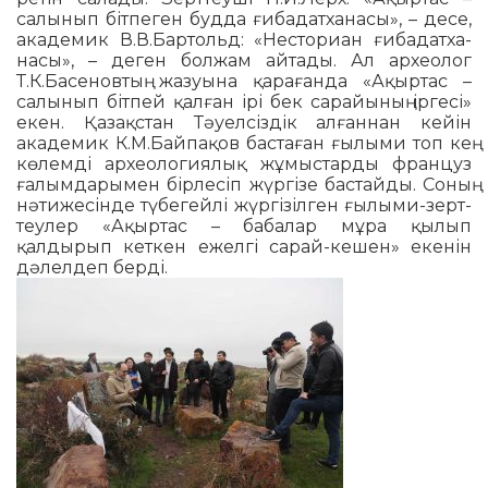
салынып біт­пеген будда ғи­бадатханасы», – десе,
академик В.В.Бартольд: «Несториан ғиба­дат­ха­
насы», – деген болжам айтады. Ал ар­хеолог
Т.К.Басеновтың жа­зуына қа­рағанда «Ақыртас –
салынып біт­пей қалған ірі бек са­райының ір­гесі»
екен. Қазақстан Тәуелсіздік ал­ғаннан кейін
акаде­мик К.М.Бай­па­қов бастаған ғылы­ми топ кең
кө­­лемді археологиялық жұмыс­тар­ды француз
ғалым­дарымен бірлесіп жүр­гізе бастайды. Соның
нәти­же­сінде түбегейлі жүргізілген ғылыми-зерт­
теулер «Ақыртас – бабалар мұра қы­лып
қалдырып кеткен ежелгі са­рай-кешен» екенін
дәлелдеп берді.