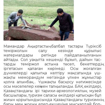
Мамандар Ақыртастың балбал тас­тары Түріксіб
теміржолын салу ке­зінде құрылыс
материалдары ре­тінде пайдаланылғанын
айтады. Сол уақытта кешенді бұзып, дайын тас­
тарды теміржол астына төсеп, бе­кеттердің
іргетасын қалаған кө­рі­неді. Осы жоғалған
дүниелерді қа­лыпқа келтіру мақсатында үш­
жақты меморандум негізінде үлкен жұмыстар
қолға алынбақ… Үш­жақ­ты басқосу нәтижесінде
осы мә­се­лелер кеңінен талқыланды. БАҚ өкіл­дері,
Қазақстандағы ірі тарихи-ар­хеологиялық музей
басшылары, ту­ризм саласы өкілдері қатысқан бұл
жиын қорытындысында Қа­зақ­стандағы туризмнің
бары мен жо­ғын елеп-екшеуіне мысқалдай бол­