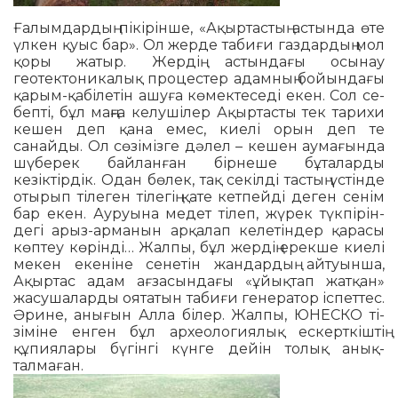
Ғалымдардың пікірінше, «Ақыр­­­тастың астында өте
үлкен қуыс бар». Ол жерде табиғи газдар­дың мол
қо­ры жатыр. Жердің астындағы осы­нау
геотектоникалық процестер адам­ның бойындағы
қарым-қабі­ле­тін ашуға көмектеседі екен. Сол се­
бепті, бұл маңға келу­шілер Ақыр­тасты тек тарихи
кешен деп қана емес, киелі орын деп те
санайды. Ол сө­зімізге дәлел – ке­шен аумағында
шү­берек байлан­ған бірнеше бұ­та­ларды
кезіктірдік. Одан бөлек, тақ секілді тастың үстінде
отырып ті­леген тілегің қате кетпейді деген се­­нім
бар екен. Ау­руына медет ті­леп, жүрек түкпі­рін­
дегі арыз-ар­манын арқалап келетін­дер қарасы
көп­теу көрінді… Жалпы, бұл жердің ерек­ше киелі
мекен еке­ніне сенетін жан­дардың айтуын­ша,
Ақыртас адам ағзасындағы «ұйықтап жат­қан»
жасушаларды оятатын табиғи ге­нератор іспеттес.
Әрине, анығын Ал­ла білер. Жалпы, ЮНЕСКО ті­
зіміне енген бұл архео­логиялық ескерткіштің
құпиялары бүгінгі күн­ге дейін толық анық­
талмаған.