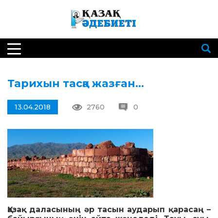
Тарихын тасқа жазған…
13.04.2018
2760
0
Қазақ даласының әр тасын аударып қарасаң –