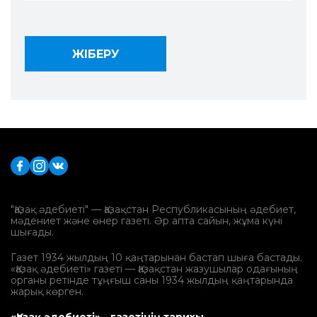
"Қазақ әдебиеті" — Қазақстан Республикасының әдебиет,
мәдениет және өнер газеті. Әр апта сайын, жұма күні
шығады.
Газет 1934 жылдың 10 қаңтарынан бастап шыға бастады.
«Қазақ әдебиеті» газеті — Қазақстан жазушылар одағының
органы ретінде тұңғыш саны 1934 жылдың қаңтарында
жарық көрген.