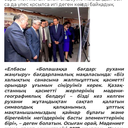
са да үлес қосылса игі деген көңіл­ді байқадық.
«Елбасы «Болашаққа бағдар: ру­хани
жаңғыру» бағдарламалық ма­қаласында: «Біз
халықтың са­на­сына жалпыұлттық қасиетті
орын­дар ұғымын сіңіруіміз керек. Қа­зақ­
станның қасиетті жерлерінің мә­­д­ени-
географиялық белдеуі – біз­­ді кез келген
рухани жұтаңдықтан сақ­тап қалатын
символдық қа­л­қанымыз, ұлттық
мақтанышымыз­дың қайнар бұлағы және
бірегейлік не­гіздерінің басты элементтерінің
бірі», – деген болатын. Осыған орай, Мә­дениет