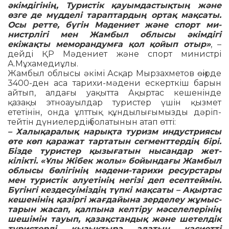
әкімдігінің, Туристік қауым­дас­тық­тың және
өзге де мүдделі та­раптардың ортақ мақсаты.
Осы рет­те, бүгін Мә­дениет және спорт ми­
нистрлігі мен Жамбыл облысы әкім­дігі
екіжақты меморандумға қол қойып отыр»
, –
дейді ҚР Мә­де­ниет және спорт ми­нистрі
А.Мұхамедиұлы.
Жамбыл облысы әкімі Асқар Мыр­захметов өңірде
3400-ден аса та­рихи-мәдени ескерткіш барын
ай­тып, алдағы уақытта Ақыртас к­е­ш­енінде
қазақы этноауылдар ту­ристер үшін қызмет
ететінін, онда ұлт­тық құндылығымызды дәріп­
тей­тін дүниелердің болатынын атап өтті:
– Халықаралық нарықта туризм индустриясы
өте көп қаражат тар­та­тын сегменттердің бірі.
Бізде ту­рис­тер қызығатын нысандар жет­
кілікті. «Ұлы Жібек жолы» бо­­йын­дағы Жам­был
облысы бөлі­гінің мәдени-тарихи ресурстары
мен туристік әлуетінің негізі деп есептеймін.
Бү­­гінгі кездесуіміздің түпкі мақсаты – Ақыртас
кешенінің қазіргі жағ­дайына зерделеу жұмыс­
тарын жа­сап, қалпына келтіру мәсе­­ле­ле­рі­нің
шешімін тауып, қазақстандық жә­не шетелдік
турис­терді қызық­ты­ра алатын қасиетті