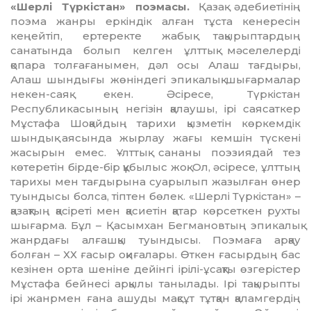
«Шерлі Түркістан» поэмасы.
Қазақ әде­биетінің
поэма жанры еркіндік алған тұста ке­нересін
кеңейтіп, ертеректе жабық тақырып­тардың
санатында болып келген ұлттық мә­селелерді
қопара толғағанымен, дәл осы Алаш тағдыры,
Алаш шындығы жөніндегі эпикалық шығармалар
некен-саяқ екен. Әсіресе, Түркі­стан
Республикасының негізін қалаушы, ірі саясаткер
Мұстафа Шоқайдың тарихи қыз­метін көркемдік
шындық аясында жырлау жағы кемшін түскені
жасырын емес. Ұлттық сананы поэзиядай тез
көтеретін бірде-бір құ­былыс жоқ. Ол, әсіресе, ұлттың
тарихы мен тағ­дырына суарылып жазылған өнер
туындысы болса, тіптен бөлек. «Шерлі Түркістан» –
қа­зақ­тың қасіреті мен қасиетін қатар көрсеткен рух­ты
шығарма. Бұл – Қасымхан Бегмановтың эпикалық
жанрдағы алғашқы туындысы. Поэмаға арқау
болған – ХХ ғасыр оқиғалары. Өткен ғасырдың бас
кезінен орта шеніне дейінгі ірілі-ұсақты өзгерістер
Мұстафа бейнесі арқылы танылады. Ірі тақырыпты
ірі жанрмен ғана ашуды мақсұт тұтқан қаламгердің