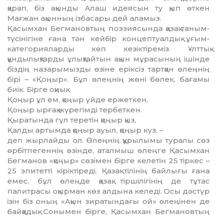
қарап, біз ақынды Алаш идеясын ту қып өткен
Мағжан ақынның ізбасары дей аламыз.
Қасымхан Бегмановтың поэзиясында қа­зақ таным-
түсінігіне ғана тән кейбір концеп­туалдық ұғым-
категорияларды көп кезіктіре­міз. Ұлттық
құндылықтарды ұлықтайтын ақын мұра­сының ішінде
біздің назарымызды өзіне ерік­сіз тартқан өлеңнің
бірі – «Қоңыр». Бұл өлең­нің жөні бөлек, бағамы
биік. Бірге оқиық.
Қоңыр ұл ем, қоңыр үйде ержеткен,
Қоңыр ырғақ жүрегімді тербеткен.
Қыратында гүл теретін қоңыр қыз,
Қалды артымда қоңыр ауыл, қоңыр күз, –
деп жырлайды ол. Өлеңнің құрылымы туралы сөз
өрбітпегеннің өзінде, аталмыш өлеңге Қасымхан
Бегманов «қоңыр» сөзімен бірге келетін 25 тіркес –
25 эпитетті кіріктіреді. Қа­зақ тілінің байлығы ғана
емес, бұл өлеңде қа­зақ тіршілігінің де тұтас
палитрасы оқырман көз алдына келеді. Осы дәстүр
ізін біз оның «Ақын зиратындағы ой» өлеңінен де
байқадық. Сонымен бірге, Қасымхан Бегмановтың