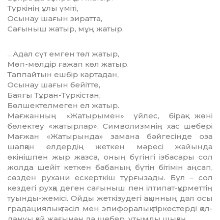
Түркінің ұлы үміті,
Осынау шағын зиратта,
Сағыныш жатыр, мұң жатыр.
…Адал сүт емген төл жатыр,
Мөп-мөлдір ғажап көл жатыр.
Таппайтын ешбір картадан,
Осынау шағын бейітте,
Баяғы Тұран-Түркістан,
Бөлшектелмеген ел жатыр.
Мағжанның «Жатырымен» үйлес, бірақ жөні
бөлектеу «жатырлар». Символизмнің хас шебері
Мағжан «Жатырында» замана бәйгесінде оза
шапқан елдердің жеткен мәресі жайында
өкінішпен жыр жазса, оның бүгінгі ізбасары сол
жолда шейіт кеткен бабаның бү­тін бітімін аңсап,
сөзден рухани ескерткіш тұр­ғызады. Бұл – сол
кездегі рухқа деген сағы­ныш пен ілтипат-құрметтің
туынды-жемісі. Ойды жеткізудегі ақынның дәл осы
града­ция­лық тәсіл мен эпифоралық тіркестерді қол­
дануы қай жағынан да шебер, ұтымды шыққан.