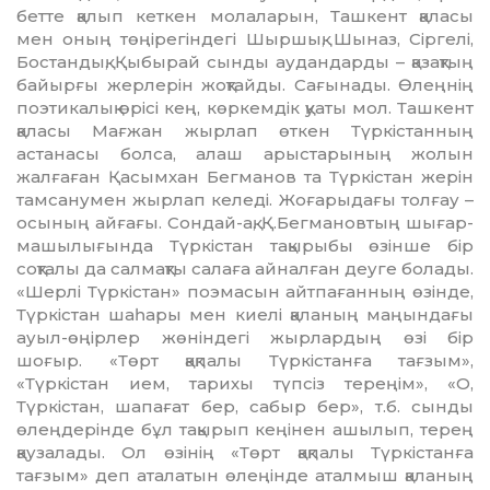
бетте қалып кеткен молаларын, Ташкент қаласы
мен оның төңірегіндегі Шыршық, Шыназ, Сіргелі,
Бостандық, Қыбырай сынды аудандарды – қазақтың
байырғы жерлерін жоқтайды. Сағынады. Өлеңнің
поэтикалық өрісі кең, көркемдік қуаты мол. Ташкент
қаласы Мағжан жырлап өткен Түркістанның
астанасы болса, алаш арыстарының жолын
жалғаған Қасымхан Бегманов та Түркістан жерін
тамсанумен жырлап келеді. Жоғарыдағы толғау –
осының айғағы. Сондай-ақ, Қ.Бегмановтың шығар­
машылығында Түркістан тақырыбы өзінше бір
соқталы да салмақты салаға айналған деуге бо­лады.
«Шерлі Түркістан» поэмасын айтпа­ғанның өзінде,
Түркістан шаһары мен киелі қаланың маңындағы
ауыл-өңірлер жөніндегі жырлардың өзі бір
шоғыр. «Төрт қақпалы Түр­кістанға тағзым»,
«Түркістан ием, тарихы түп­сіз тереңім», «О,
Түркістан, шапағат бер, са­быр бер», т.б. сынды
өлеңдерінде бұл тақы­рып кеңінен ашылып, терең
қаузалады. Ол өзінің «Төрт қақпалы Түркістанға
тағзым» деп аталатын өлеңінде аталмыш қаланың