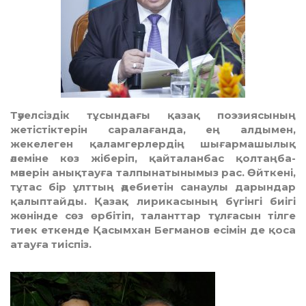
Тәуелсіздік тұсындағы қазақ поэзиясының
жетістіктерін саралағанда, ең алдымен,
жекелеген қаламгерлердің шығармашылық
әлеміне көз жіберіп, қайталанбас қолтаңба-
мәнерін анықтауға талпынатынымыз рас. Өйткені,
тұтас бір ұлттың әдебиетін санаулы дарындар
қалыптайды. Қазақ лирикасының бүгінгі биігі
жөнінде сөз өрбітіп, таланттар тұлғасын тілге
тиек еткенде Қасымхан Бегманов есімін де қоса
атауға тиіспіз.