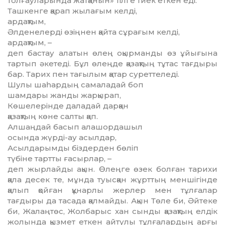
толғауларында жатқанын» тілге тиек еткен еді.
Ташкенге қарап жылағым келді,
ардақтым,
Әлденелерді өзіңнен қайта сұрағым келді,
ардақтым, –
деп бастау алатын өлең оқырманды өз ұйығына
тартып әкетеді. Бұл өлеңде қазақтың тұтас тағдыры
бар. Тарих пен тағылым қатар сурет­теледі.
Шулы шаһардың самаладай боп
шамдары жанды жарқырап,
Көшелерінде даладай дарқан
қазақтың көне салты қап.
Алшаңдай басып алашордашыл
осында жүрді-ау асылдар,
Асылдарымды біздерден бөліп
түбіне тартты ғасырлар, –
деп жырлайды ақын. Өлеңге өзек болған та­рихи
қала десек те, мұнда туысқан жұрттың меншігінде
қалып қойған құнарлы жерлер мен тұлғалар
тағдыры да тасада қалмайды. Ақын Төле би, Әйтеке
би, Жалаңтөс, Жолбарыс хан сынды қазақтың елдік
жолында қызмет еткен айтулы тұлғалардың арғы