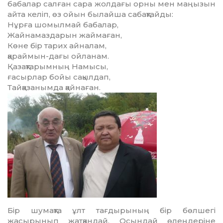
бабалар салған сара жолдағы орны мен маңызын
айта келіп, өз ойын былайша сабақтайды:
Нұрға шомылмай бабалар,
Жайнамаздарын жаймаған,
Көне бір тарих айналам,
қараймын-дағы ойланам.
Қазақтарымның Намысы,
ғасырлар бойы сақылдап,
Тайқазанымда қайнаған.
Бір шумақта ұлт тағдырының бір бөлшегі
жасырынып жатқандай. Осындай өлеңдеріне