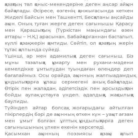
қазақтың төл қоныс-мекендеріне деген аңсар айқын
байқалады. Әсіресе, өзгенің қанжығасында кеткен
Жиделі Байсын мен Ташкентті, Бесқаланы аңсайды
ақын. Оның туған жерге деген сағынышы Қа­расу
мен Қарашықтың (Түркістан маңындағы өзен
аттары – Н.Қ.) арасынан, Бабайқорған­нан басталып,
күллі қазақ жерін қамтиды. Сө­йтіп, ол қазақтың жерін
тұтас қалпында сүйе­ді.
Үшінші, ар мен адамилыққа деген сағы­ныш. Біз
мұны тазалыққа құмарту мен рухани-мәдени
кемелдікке ұмтылудан туындаған өлеңдер деп
бағалаймыз. Осы орайда, ақын­ның жалпыадамдық
құндылықтарға құлаш сер­мегені анық байқалады.
Өтірік пен жала­дан, әділетсіздік пен арсыздықтан
бойды аулақ ұстауға үндеп, адалдыққа, жақсылыққа
баули­ды.
Түйіндеп айтар болсақ, жоғарыдағы ай­тыл­ған
пікірлердің бәрі де ақынның өткен күн – уақыт ағзам
мен ұмыт болған ұлттық құнды­лықтарға деген
сағынышының үлкен екенін көрсетеді.
Қасымхан ақынның поэзиясы қазақы қалып