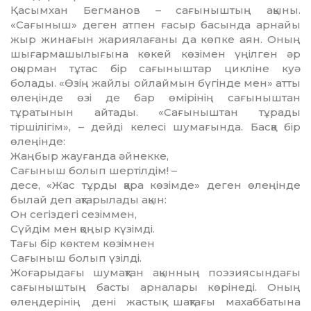
Қасымхан Бегманов – сағыныштың ақыны.
«Сағыныш» деген атпен ғасыр басында арнайы
жыр жинағын жариялағаны да көпке аян. Оның
шығармашылығына көкей көзімен үңілген әр
оқырман тұтас бір сағыныштар цикліне куә
болады. «Өзің жайлы ойлаймын бүгінде мен» атты
өлеңінде өзі де бар өмірінің сағыныштан
тұратынын айтады. «Сағыныштан тұрады
тіршілігім», – дейді келесі шумағында. Басқа бір
өлеңінде:
Жаңбыр жауғанда әйнекке,
Сағыныш болып шертілдім! –
десе, «Жас тұрды қара көзімде» деген өлеңінде
былай деп ақтарылады ақын:
Он сегіздегі сезіммен,
Сүйдім мен қоңыр күзімді.
Тағы бір көктем көзімнен
Сағыныш болып үзілді.
Жоғарыдағы шумақтан ақынның поэзиясындағы
сағыныштың басты арналары көрінеді. Оның
өлеңдерінің дені жастық шақтағы махаббатына