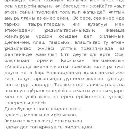
осы үдерістің қарқыны әлі бәсеңсіген жоқ. Қайта уақыт
өткен сайын түрленіп, толығып жатқандай. Ұлттың
айы­рылғаны аз емес екен… Әсіресе, сөз өнерінде
тарихи тақырыптардың жиі қаузалуы мен
этномәдени құндылықтарымыздың жаңаша
жаңғыруы үрдісін осыдан деп ойлаймыз.
Дегенмен, Алаш тақырыбы, алаштықтар ту еткен
құндылықтар жүйесі ұлттық поэзия­мызда өз
деңгейінде жазылып бітті деуге әлі ерте. Осы
олқылықтың орнын Қасымхан Бег­мановтың
«Алашорда аманаты» атты поэмасы толтыра түсті
деуге негіз бар. Алашорданың құрылғанына жүз
жыл толуы қарсаңында дүниеге келген туынды
көп сырды ақтарады. Тар кезеңде тарих сахнасына
шыққан ұлт қайраткерлерінің азаматтық ұстанымдары
мен ел үшін жасаған ерен ерліктерінің тұтасқан
галереясы дерсіз.
Дала бұл қара жолы ширатылған,
Қаласы, моласы да қиратылған.
Зарығып жел өксиді, опырылған
Қарқылдап топ қарға ұшты зиратыңнан.