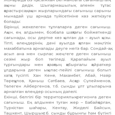
ақыны дедік. Шығармашылық әлемін тұтас
қарастырсақ, ақын жырларындағы сағыныш сарыны
мынадай үш арнада түйісе­тініне көз жеткізуге
болады:
Бірінші, жекелеген тұлғаларға деген сағы­ныш.
Ақын, ең алдымен, бозбала шақтағы бой­жеткенді
сағынады, осы дертке кез қылған да – ауыл қызы.
Тіпті, өлеңдерінің дені ауылда қалған мәңгілік
махаббатына арналады деуге негіз бар. Сондай-ақ,
асыл ана мен сырлас жең­геге деген сағыныш
сезімі жыр боп төгіле­ді. Қарапайым ауыл
тұрғындары мен қазақтың қабырғалы қайраткер
ұлдарына деген ықылас-пейілі сағыныш болып
хатқа түсіпті. Хан Кене, Махамбет, Абай, Нәзір
Төреқұлов, Қаныш Сәтбаев, Асқар Сүлейменов,
Төлеген Айбер­ге­нов, т.б. сынды ұлт ұлыларына
арналған өлең­дер осының дәлелі.
Екінші, белгілі бір территориялық ре­гионға деген
сағыныш. Ең алдымен туған жер – Бабайқорған,
Түркістан шаһары, Кентау, Жиделі Байсын,
Ташкент, Шыршық т.б. сын­ды бұрынғы һәм бүгінгі