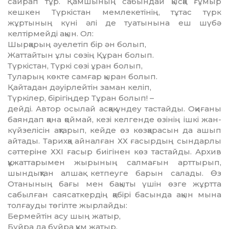
сайрап тұр. Қамшының сабындай қысқа ғұмыр
кешкен Түркістан мемлекетінің, тұтас түрк
жұртының күні әлі де туатынына еш шүбә
келтірмейді ақын. Ол:
Шырқарың әуелетіп бір ән болып,
Жаттайтын ұлы сөзің Құран болып.
Түркістан, Түркі сөзі ұран болып,
Туларың көкте самғар қыран болып.
Қайтадан дәуірлейтін заман келіп,
Түркілер, бірігіңдер Тұран болып! –
дейді. Автор осылай асқақ үндеу тастайды. Оқиғаны
баяндап қана қоймай, кезі келгенде өзінің ішкі жан-
күйзелісін ақтарып, кейде өз көзқарасын да ашып
айтады. Тарихқа айналған ХХ ғасырдың сындарлы
сәттеріне ХХІ ғасыр биігінен көз тастайды. Архив
құжаттарымен жырының салмағын арттырып,
шындықтан алшақ кетпеуге барын салады. Өз
Отанының бағы мен бақыты үшін өзге жұртта
сабылған саясаткердің қабірі басында ақын мына
толғауды төгілте жырлайды:
Бермейтін асу шың жатыр,
Бұйра да бұйра құм жатыр.