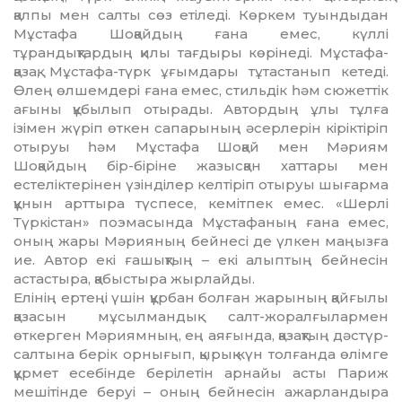
қалпы мен салты сөз етіледі. Көркем туындыдан
Мұстафа Шоқайдың ғана емес, күллі
тұрандықтардың қилы тағдыры көрінеді. Мұстафа-
қазақ, Мұстафа-түрк ұғымдары тұтастанып кетеді.
Өлең өлшемдері ғана емес, стильдік һәм сюжеттік
ағыны құбылып отырады. Автордың ұлы тұлға
ізімен жүріп өткен сапарының әсерлерін кіріктіріп
отыруы һәм Мұстафа Шоқай мен Мәриям
Шоқайдың бір-біріне жазысқан хаттары мен
естеліктерінен үзінділер келтіріп отыруы шығарма
құнын арттыра түспесе, кемітпек емес. «Шерлі
Түркістан» поэмасында Мұс­тафаның ғана емес,
оның жары Мәрияның бейнесі де үлкен маңызға
ие. Автор екі ға­шықтың – екі алыптың бейнесін
астастыра, қабыстыра жырлайды.
Елінің ертеңі үшін құрбан болған жарының қайғылы
қазасын мұсылмандық салт-жоралғылармен
өткерген Мәриямның, ең аяғында, қазақтың дәстүр-
салтына берік орнығып, қырық күн толғанда өлімге
құрмет есебінде берілетін арнайы асты Париж
мешітінде беруі – оның бейнесін ажарландыра