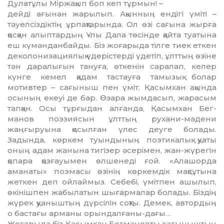
Дулатұлы Міржақып боп кеп тұрмын! –
дейді ағынан жарылып. Ақынның ендігі үміті –
тәуелсіздіктің ұрпақтарында. Ол өзі сағына жырға
қосқан алыптардың Ұлы Дала төсінде қайта туатына
еш күмәнданбайды. Біз жо­ғарыда тілге тиек еткен
деколонизациялық үдеріс­терді үдетіп, ұлттың өзіне
тән даралығын тануға, өткенін саралап, келер
күнге кемел қадам тастауға тамызық болар
мотивтер – сағыныш пен үміт. Қасымхан ақында
осының екеуі де бар. Өзара жымдасып, жарасым
тап­қан. Осы тұрғыдан алғанда, Қасымхан Бег­
манов поэзиясын ұлттың рухани-мәдени
жаңғыруына қосылған үлес деуге болады.
Задында, көркем туындының поэтикалық қуаты
оның адам жанына тигізер әсерімен, жан-жүрегін
қопара қозғауымен өлшенеді ғой. «Алашорда
аманаты» поэмасы өзінің көркем­дік мақсұтына
жеткен деп ойлаймыз. Себебі, үмітпен ашылып,
өкінішпен жабылатын шы­ғармалар болады. Біздің
жүрек қуаныштың дүрсілін соқты. Демек, автордың
о бастағы арманы орындалғаны-дағы…
Жоғарыда біз Қасымхан Бегмановты са­ғыныштың