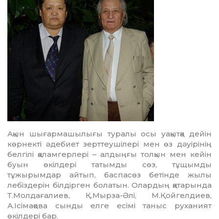
Ақын шығармашылығы туралы осы уа­қытқа дейін
көрнекті әдебиет зерттеушілері мен өз дәуірінің
белгілі қаламгерлері – ал­дыңғы толқын мен кейін
буын өкілдері та­тымды сөз, тұщымды
тұжырымдар айтып, бас­пасөз бетінде жылы
лебіздерін білдірген болатын. Олардың қатарында
Т.Молдағалиев, Қ.Мырза-Әлі, М.Қойгелдиев,
А.Ісімақова сынды елге есімі таныс руханият
өкілдері бар.