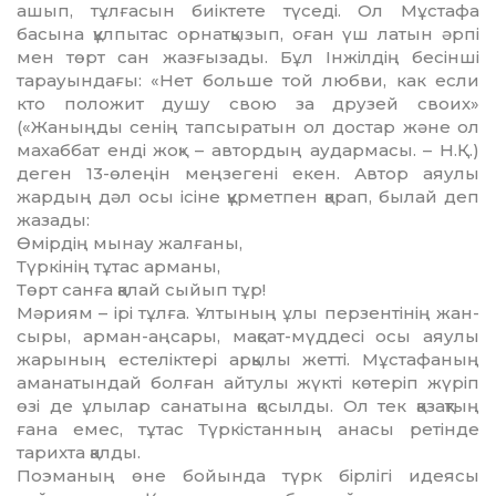
ашып, тұлғасын биіктете түседі. Ол Мұстафа
басына құлпытас орнатқызып, оған үш латын әрпі
мен төрт сан жазғызады. Бұл Інжілдің бесінші
тарауындағы: «Нет больше той любви, как если
кто положит душу свою за друзей своих»
(«Жаныңды сенің тапсыратын ол достар және ол
махаббат енді жоқ» – автордың аудармасы. – Н.Қ.)
деген 13-өлеңін меңзегені екен. Автор аяулы
жардың дәл осы ісіне құрметпен қарап, былай деп
жазады:
Өмірдің мынау жалғаны,
Түркінің тұтас арманы,
Төрт санға қалай сыйып тұр!
Мәриям – ірі тұлға. Ұлтының ұлы перзен­тінің жан-
сыры, арман-аңсары, мақсат-мүд­десі осы аяулы
жарының естеліктері ар­қылы жетті. Мұстафаның
аманатындай болған айту­лы жүкті көтеріп жүріп
өзі де ұлылар санатына қосылды. Ол тек қазақтың
ғана емес, тұтас Түр­кістанның анасы ретінде
тарихта қалды.
Поэманың өне бойында түрк бірлігі идеясы