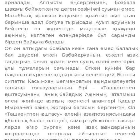
арналады. Алпысты еңсергенмен, бозбала
шақтағы бойжеткенге деген сезімі әлі суыған емес.
Махаббатқа кіршіксіз көңілмен қарайтын ақын оған
барынша адал болуға тырысады. Ауыл аруының
бейнесін өз жүрегінде мәңгілікке қонақтатқан
ақынның көптеген өлеңдерінде бұл сарынды
бірден байқауға болады.
Ол он алтыдағы бозбала кезін ғана емес, балалық
бал дәурені өткен Бабайқорғанын, ежелгі қазақ
тағдырын, оның қыраты мен суын, өзені мен өрін,
ұлы тұлғаларын сағынады. Өткен күннің бар
нақышын жүрегіне қондырғысы келетіндей. Біз осы
сипатты Қасымхан Бегмановтың ақындық әлеуетін
танытқан толғауларының бірі – «Ташкентпен
қоштасуынан» анық байқадық. Ақынның аталмыш
өлеңі жөнінде қазақтың көрнекті қаламгері Қадыр
Мырза-Әлі өзінің жоғары бағасын берген-тін. Ол
«Ташкентпен қош­тасу» өлеңін қазақ поэзиясындағы
құбы­лыс­қа балап, өлеңнің тамыр-түбі «өткен ға­сыр­­
ларда өмір сүрген көне қазақ ақындары­ның
жырларында, қопарыла айтылатын теле­гей