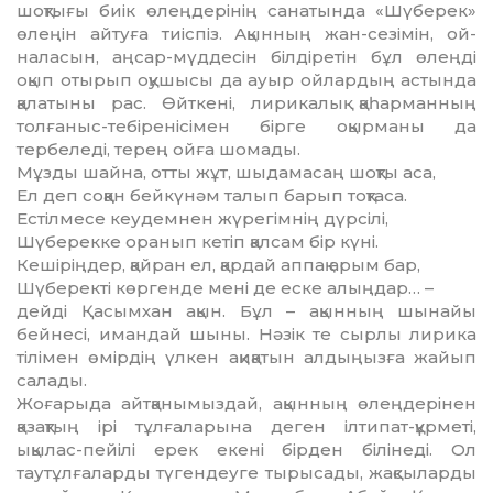
шоқ­тығы биік өлеңдерінің санатында «Шүберек»
өлеңін айтуға тиіспіз. Ақынның жан-сезімін, ой-
наласын, аңсар-мүддесін білдіретін бұл өлең­ді
оқып отырып оқушысы да ауыр ойлар­дың астында
қалатыны рас. Өйткені, лири­калық қаһарманның
толғаныс-тебіренісімен бірге оқырманы да
тербеледі, терең ойға шо­мады.
Мұзды шайна, отты жұт, шыдамасаң шоқты аса,
Ел деп соққан бейкүнәм талып барып тоқтаса.
Естілмесе кеудемнен жүрегімнің дүрсілі,
Шүберекке оранып кетіп қалсам бір күні.
Кешіріңдер, қайран ел, қардай аппақ арым бар,
Шүберекті көргенде мені де еске алыңдар… –
дейді Қасымхан ақын. Бұл – ақынның шы­найы
бейнесі, имандай шыны. Нәзік те сырлы ли­рика
тілімен өмірдің үлкен ақиқатын ал­дыңыз­ға жайып
салады.
Жоғарыда айтқанымыздай, ақынның өлеңдерінен
қазақтың ірі тұлғаларына деген ілтипат-құрметі,
ықылас-пейілі ерек екені бірден білінеді. Ол
таутұлғаларды түгендеуге тырысады, жақсыларды