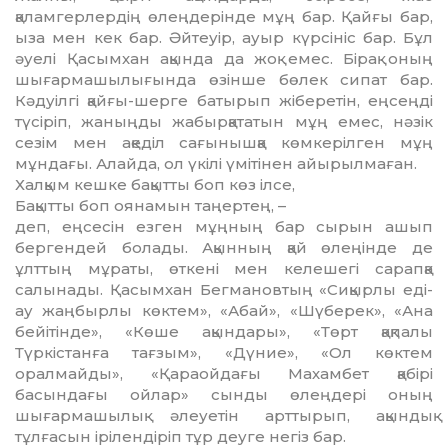
қаламгерлердің өлеңдерінде мұң бар. Қайғы бар,
ыза мен кек бар. Әйтеуір, ауыр күрсініс бар. Бұл
әуелі Қасымхан ақында да жоқ емес. Бірақ оның
шығармашылығында өзінше бөлек сипат бар.
Кәдуілгі қайғы-шерге батырып жіберетін, еңсеңді
түсіріп, жаныңды жабырқататын мұң емес, нәзік
сезім мен ақеділ сағынышқа көмкерілген мұң
мұндағы. Алайда, ол үкілі үмітінен айырылмаған.
Халқым кешке бақытты боп көз ілсе,
Бақытты боп оянамын таңертең, –
деп, еңсесін езген мұңның бар сырын ашып
бергендей болады. Ақынның қай өлеңінде де
ұлттың мұраты, өткені мен келешегі сарапқа
салынады. Қасымхан Бегмановтың «Сиқырлы еді-
ау жаңбырлы көктем», «Абай», «Шүберек», «Ана
бейітінде», «Көше ақындары», «Төрт қақпалы
Түркістанға тағзым», «Дүние», «Ол көктем
оралмайды», «Қараойдағы Махамбет қабірі
басындағы ойлар» сынды өлеңдері оның
шығармашылық әлеуетін арттырып, ақындық
тұлғасын ірілендіріп тұр деуге негіз бар.