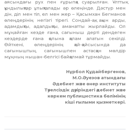
аясындағы рух пен ғұрыпқа суарылған. Ұлттық
құндылықтар ұлықталады әр өлеңінде. Дәстүр мен
дін, діл мен тіл, ел мен жер – Қа­сым­хан Бегманов
өлеңдерінің негізгі тірегі. Сон­дай-ақ, ақын арды,
адамдықты, адал­дықты, аманатты жырлайды. Ол
мұңайған кезде ғана, сағыныш дерті дендеген
кездерде ғана қолына қалам алатын секілді.
Өйткені, өлең­дерінің қай-қайсысында да
сағыныштың, са­ғынышпен астасқан мөлдір
мұңның нышан-белгісі байқалмай тұрмайды.
Нұрбол Құдайбергенов,
М.О.Әуезов атындағы
Әдебиет және өнер институты
Тәуелсіздік дәуіріндегі әдебиет және
көркем публицистика бөлімінің
кіші ғылыми қызметкері.