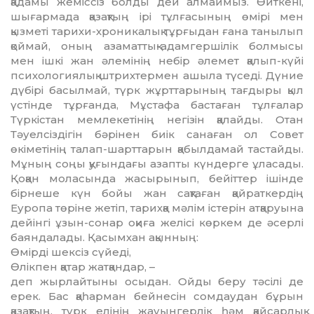
қадамы жеміссіз болды дей алмаймыз. Өйткені,
шығармада қазақтың ірі тұлғасының өмірі мен
қызметі тарихи-хроникалық тұрғыдан ғана танылып
қоймай, оның азаматтық-адамгершілік болмысы
мен ішкі жан әлемінің небір әлемет қалып-күйі
психологиялық штрихтермен ашыла түседі. Дүние
дүбірі басылмай, түрк жұрттарының тағдыры қыл
үстінде тұрғанда, Мұстафа бастаған тұлғалар
Түркістан мемлекетінің негізін қалайды. Отан
Тәуелсіздігін бәрінен биік санаған ол Совет
өкіметінің талап-шарттарын қабылдамай тастайды.
Мұның соңы қуғындағы азапты күндерге ұласады.
Қоқан моласында жасырынып, бейіттер ішінде
бірнеше күн бойы жан сақтаған қайраткердің
Еуропа төріне жетіп, тарихқа мәлім істерін атқаруына
дейінгі ұзын-сонар оқиға желісі көркем де әсерлі
баяндалады. Қасымхан ақынның:
Өмірді шексіз сүйеді,
Өлікпен қатар жатқандар, –
деп жырлайтыны осыдан. Ойды беру тәсілі де
ерек. Бас қаһарман бейнесін сомдаудан бұрын
қазақтың, түрк елінің жауынгерлік һәм қайсарлық