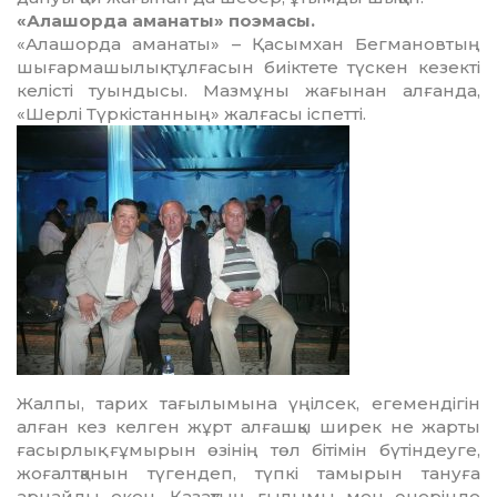
«Алашорда аманаты» поэмасы.
«Алашорда аманаты» – Қасымхан Бегма­нов­тың
шығармашылық тұлғасын биіктете түс­кен кезекті
келісті туындысы. Мазмұны жағынан алғанда,
«Шерлі Түркістанның» жалғасы іспетті.
Жалпы, тарих тағылымына үңілсек, егемендігін
алған кез келген жұрт алғашқы ширек не жарты
ғасырлық ғұмырын өзінің төл бітімін бүтіндеуге,
жоғалтқанын түгендеп, түпкі тамырын тануға
арнайды екен. Қазақтың ғылымы мен өнерінде