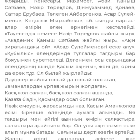
жоқтайды. Кенесары, Махамбет, Абай, Қаныш
Сәтбаев, Нәзір Төреқұлов, Дінмұхаммед Қонаев,
Саттар Ерубаев, Төлеген Айбергенов, Асқар Сүлей­
ме­нов, Кеңшілік Мырзабеков, т.б. сынды нарғас­
қалар өмірін өлең өрнегімен кестелейді.
«Тәуелсіздік немесе Нәзір Төреқұлов жайлы жыр»,
«Академик Қаныш Сәтбаев жайлы жыр», «Ақын
зиратындағы ой», «Асқар Сүлей­меновті еске алу»,
«Құбылыс» өлеңдерінде тұлғалар тағдыры бар
бояуымен суреттеледі. Дегенмен, осы сарындағы
өлеңдерінің ішінде Қасым ақынның жөні де, орны
да ерек тұр. Ол былай жырлайды:
Дәуірлер жайлы толғай да толғай толғаған,
Заманалардан ұрпаққа жырын жолдаған.
Қасқа жол салған, басқа жол салған қашанда,
Қазақта біздің Қасымдар осал болмаған.
Нәзік емеурін, жарасымды наз. Қасым Аман­жолов
есімі бірнеше өлеңінде ауызға алынады. Өз
тағдыры мен әйгілі ақынның өмірін салғастыра,
салыстыра қарайтыны бар. Ол ұлы ақын есімін еске
алып мұңға батады. Сағыныш дерті өзегін өртейді.
Жалпы, қазіргі ақындарда, әсіресе, жас