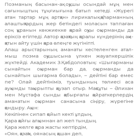
Поэманың басынан-ақ оқушы осындай мұң мен
сағыныштың тұңғиығына батып кетеді. «Жүрегі
атан тартар мұң артқан» лири­ка­лық қаһарманның
алаштықтардың жер бе­тіндегі моласын таппаған
соң құранын көк­жиек­ке қарай оқуы оқырманды да
еріксіз егіл­теді. Автор қазақтың қаралы күндерінің ақи­
қатын айту үшін қара өлеңге жүгініпті.
Алаш арыстарының аманаты кестеленген атал­
мыш поэма оқушысына үлкен жауап­кер­шілік
жүктейді. Академик З.Қабдоловтың: «Шы­ғарманы
сынайтын оқырман бар да, оқыр­манды да
сынайтын шығарма болады», – дейтіні бар емес
пе? Олай дейтініміз, туын­ды­ның төлиесі аса
ауқымды тақырыпты қаузап отыр. Мақсұты – Әлихан
мен Мұстафа сынды қ­абырғалы қайраткерлердің
аманатын оқыр­ман санасына сіңіру, жүрегіне
қондыру. Ақын:
Кекілінен сипап қойып кекті ұлдың,
Қара қайғы алқымнан ап жеп тындың.
Қара желге қара жасты кептірдім,
«Оян, қазақ!», оянасың қашан деп,