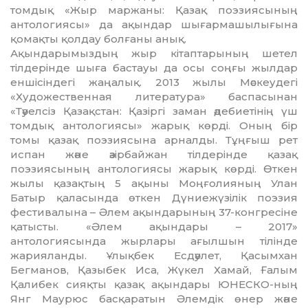
томдық «Жыр маржаны: Қазақ поэзиясының
антологиясы» да ақындар шығар­машылығына
қомақты қолдау болғаны анық.
Ақындарымыздың жыр кі­тап­тарының шетел
тілдерінде шыға бастауы да осы соңғы жылдар
еншісіндегі жаңалық. 2013 жылы Мәскеудегі
«Художественная литература» баспасынан
«Тәуелсіз Қазақстан: Қазіргі заман әдебиетінің үш
томдық анто­логиясы» жарық көрді. Оның бір
томы қазақ поэзиясына арналды. Тұңғыш рет
испан және әзірбайжан тілдерінде қазақ
поэзиясының антологиясы жа­рық көрді. Өткен
жылы қазақтың 5 ақыны Моңғолияның Улан
Батыр қаласында өткен Дүние­жү­зілік поэзия
фестивалына – Әлем ақындарының 37-кон­гре­сіне
қатысты. «Әлем ақын­­дары – 2017»
антологиясында жырлары ағылшын тілінде
жарияланды. Ұлықбек Есдәулет, Қасымхан
Бегманов, Қазыбек Иса, Жүкел Хамай, Ғалым
Қалибек сияқты қазақ ақындары ЮНЕСКО-ның
Янг Маурюс басқаратын Әлемдік өнер және