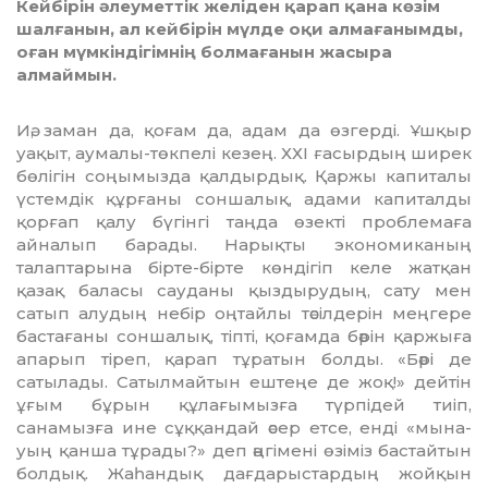
Кейбірін әлеуметтік желіден қарап қана көзім
шалғанын, ал кейбірін мүлде оқи алмағанымды,
оған мүмкіндігімнің болмағанын жасыра
алмаймын.
Иә, заман да, қоғам да, адам да өзгерді. Ұшқыр
уақыт, аумалы-төкпелі кезең. ХХІ ғасырдың ши­рек
бөлігін соңымызда қал­дырдық. Қаржы капиталы
үстем­дік құрғаны соншалық, адами капиталды
қорғап қалу бүгінгі таңда өзекті проблемаға
айналып барады. Нарықты экономиканың
талаптарына бірте-бірте көндігіп келе жатқан
қазақ баласы сауданы қыздырудың, сату мен
сатып алудың небір оңтайлы тәсілдерін меңгере
бастағаны соншалық, тіпті, қоғамда бәрін қаржыға
апа­рып тіреп, қарап тұратын бол­ды. «Бәрі де
сатылады. Сатылмайтын ештеңе де жоқ!» дей­тін
ұғым бұрын құлағымызға түрпідей тиіп,
санамызға ине сұққандай әсер етсе, енді «мы­на­
уың қанша тұрады?» деп әңгімені өзіміз бастайтын
болдық. Жа­һан­дық дағдарыстардың жойқын