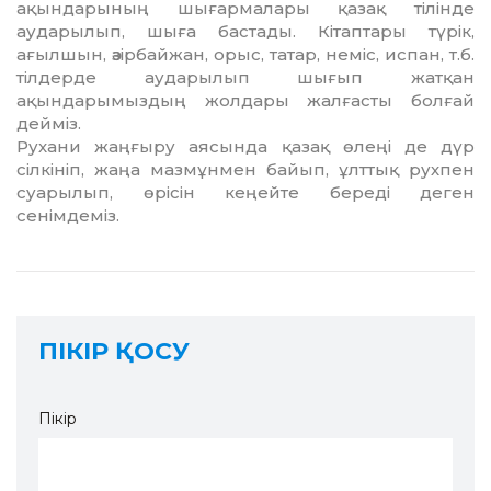
ақын­дарының шығармалары қазақ тілінде
аударылып, шыға бастады. Кітаптары түрік,
ағылшын, әзір­байжан, орыс, татар, неміс, испан, т.б.
тілдерде аударылып шығып жатқан
ақындарымыздың жолдары жалғасты болғай
дей­міз.
Рухани жаңғыру аясында қазақ өлеңі де дүр
сілкініп, жаңа мазмұнмен байып, ұлттық рухпен
суарылып, өрісін кеңейте береді деген
сенімдеміз.
ПІКІР ҚОСУ
Пікір