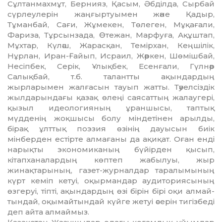
Сұлтанмахмұт, Бернияз, Қасым, Әбділда, Сырбай
сүрлеулерін жаңғыртуымен және Қадыр,
Тұманбай, Сағи, Жұмекен, Төлеген, Мұқағали,
Фариза, Тұрсынзада, Өтежан, Марфуға, Ақұштап,
Мұхтар, Күләш, Жарасқан, Темірхан, Кеңшілік,
Нұрлан, Иран-Ғайып, Исраил, Жәркен, Шөмішбай,
Несіпбек, Серік, Ұлықбек, Есен­ға­­ли, Гүлнәр
Салықбай, т.б. талант­ты ақындардың
жырларымен жалғасын тауып жатты. Тәуелсіздік
жылдарындағы қазақ өлеңі саясаттың жалаугері,
қызыл идеологияның ұраншысы, таптық
мүдденің жоқшысы болу міндетінен арылды,
бірақ ұлттық поэзия өзінің дауысын биік
мінберден естірте алмағаны да ақиқат. Оған енді
нарықты эко­но­миканың бүйірден қысып,
кітапханалардың көптеп жабылуы, жыр
жинақтарының, газет-журналдар таралымының
күрт кеміп кетуі, оқырмандар ауди­тория­сының
өзгеруі, тіпті, ақын­дар­дың өзі бірін бірі оқи ал­май­
тын­дай, оқымайтындай күйге жетуі әсерін тигізбеді
деп айта алмаймыз.