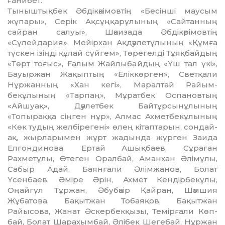
ғанибет.
Тыныштықбек Әбдікәкімов­тің «Бесінші маусым
жұпары», Серік Ақсұңқарұлының «Сайтан­ның
сайран салуы», Шәкизада Әбдікәрімовтің
«Сүлейдария», Мейірхан Ақдәулетұлының «Құмға
түскен ізіңді құлай сүй­гем», Төрегелді Тұяқбайдың
«Төрт тоғыс», Ғалым Жайлыбай­дың «Үш тал үкі»,
Бауыржан Жа­қып­тың «Еліккөрген», Светқали
Нұржан­ның «Хан кегі», Маралтай Райым­
бекұлының «Тарпаң», Мұратбек Оспановтың
«Айшуақ», Дәулетбек Байтұрсынұлының
«Топыраққа сіңген нұр», Алмас Ахметбек­ұлының
«Көк тудың желбірегені» өлең кітаптарын, сондай-
ақ, жырларымен жұрт жадында жүрген Заида
Елғон­ди­нова, Ертай Ашықбаев, Сұраған
Рахметұлы, Өтеген Оралбай, Аманхан Әлім­ұлы,
Сабыр Адай, Баянғали Әлімжанов, Болат
Үсенбаев, Әміре Әрін, Ахмет Кен­дірбекұлы,
Оңайгүл Тұржан, Әбубәкір Қай­ран, Шәмшия
Жұбатова, Бақыт­жан Тобаяқов, Бақытжан
Райысова, Жанат Әскербекқызы, Те­мір­ғали Көп­
бай, Болат Шарахымбай, Әлібек Шегебай, Нұржан