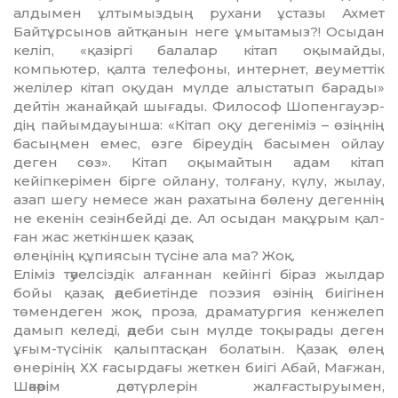
алдымен ұлтымыздың рухани ұстазы Ахмет
Байтұрсынов айтқанын неге ұмытамыз?! Осыдан
келіп, «қазіргі балалар кітап оқымайды,
компьютер, қалта телефоны, интернет, әлеуметтік
желілер кітап оқудан мүлде алыс­татып барады»
дейтін жанайқай шығады. Философ Шопенгауэр­
дің пайымдауынша: «Кітап оқу дегеніміз – өзіңнің
басыңмен емес, өзге біреудің басымен ойлау
деген сөз». Кітап оқымайтын адам кітап
кейіпкерімен бірге ойлану, толғану, күлу, жылау,
азап шегу немесе жан рахатына бөлену дегеннің
не екенін сезін­бей­ді де. Ал осыдан мақұрым қал­
ған жас жеткіншек қазақ
өл­еңі­нің құпиясын түсіне ала ма? Жоқ.
Еліміз тәуелсіздік алғаннан кейінгі біраз жылдар
бойы қазақ әдебиетінде поэзия өзінің биі­гі­нен
төмендеген жоқ, проза, драматургия кенжелеп
дамып келеді, әдеби сын мүлде тоқырады деген
ұғым-түсінік қалыптасқан болатын. Қазақ өлең
өнерінің ХХ ға­сыр­дағы жеткен биігі Абай, Мағжан,
Шәкәрім дәстүрлерін жалғастыруымен,