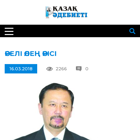
ӨРЕЛІ ӨЛЕҢ ӨРІСІ
16.03.2018
2266
0