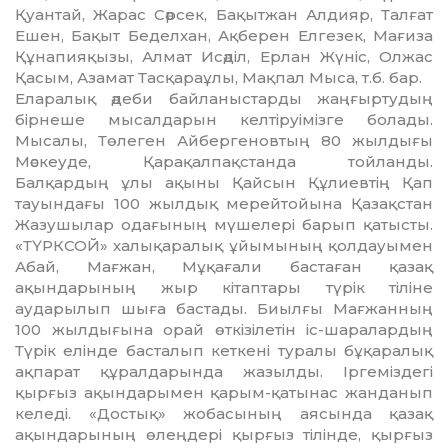
Қуантай, Жарас Сәрсек, Бақытжан Алдияр, Талғат
Ешен, Бақыт Беделхан, Ақберен Елгезек, Мағиза
Құ­на­пияқызы, Алмат Исәділ, Ерлан Жүніс, Олжас
Қасым, Азамат Тас­қараұлы, Мақпал Мыса, т.б. бар.
Еларалық әдеби байланыс­тарды жаңғыртудың
бірнеше мысалдарын келтіруімізге болады.
Мысалы, Төлеген Айбер­генов­тың 80 жылдығы
Мәскеуде, Қарақалпақстанда тойланды.
Балқардың ұлы ақыны Қайсын Құлиевтің Қап
тауындағы 100 жылдық мерейтойына Қазақстан
Жазушылар одағының мүшелері барып қатысты.
«ТҮРКСОЙ» ха­лықаралық ұйымының қол­дауы­мен
Абай, Мағжан, Мұқағали бастаған қазақ
ақындарының жыр кітаптары түрік тіліне
аударылып шыға бастады. Биылғы Мағжанның
100 жылдығына орай өткізілетін іс-шаралардың
Түрік елінде басталып кеткені туралы бұқаралық
ақпарат құ­рал­дарында жазылды. Іргеміздегі
қырғыз ақындарымен қарым-қатынас жанданып
келеді. «Достық» жобасының аясында қазақ
ақындарының өлеңдері қырғыз тілінде, қырғыз