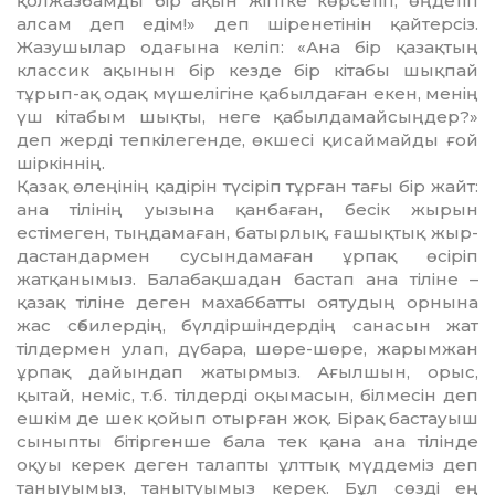
қолжазбамды бір ақын жігітке көрсетіп, өңдетіп
алсам деп едім!» деп шіренетінін қайтерсіз.
Жазушылар одағына келіп: «Ана бір қазақтың
классик ақынын бір кезде бір кітабы шық­пай
тұрып-ақ одақ мүшелі­гіне қабылдаған екен, менің
үш кітабым шықты, неге қабылда­майсыңдер?»
деп жерді тепкіле­ген­де, өкшесі қисаймайды ғой
шіркіннің.
Қазақ өлеңінің қадірін түсіріп тұрған тағы бір жайт:
ана тілінің уызына қанбаған, бесік жырын
естімеген, тыңдамаған, батыр­лық, ғашықтық жыр-
дастандар­мен сусындамаған ұрпақ өсіріп
жатқанымыз. Балабақшадан бастап ана тіліне –
қазақ тіліне деген махаббатты оятудың орнына
жас сәбилердің, бүлдір­шін­дердің санасын жат
тілдермен ул­ап, дүбара, шөре-шөре, жарымжан
ұрпақ дайындап жатырмыз. Ағылшын, орыс,
қытай, не­міс, т.б. тілдерді оқымасын, біл­месін деп
ешкім де шек қойып отырған жоқ. Бірақ бастауыш
сыныпты бітіргенше бала тек қана ана тілінде
оқуы керек деген талапты ұлттық мүддеміз деп
таныуымыз, танытуымыз керек. Бұл сөзді ең