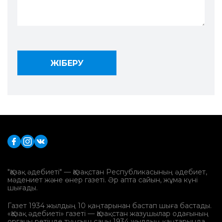
"Қазақ әдебиеті" — Қазақстан Республикасының әдебиет,
мәдениет және өнер газеті. Әр апта сайын, жұма күні
шығады.
Газет 1934 жылдың 10 қаңтарынан бастап шыға бастады.
«Қазақ әдебиеті» газеті — Қазақстан жазушылар одағының
органы ретінде тұңғыш саны 1934 жылдың қаңтарында