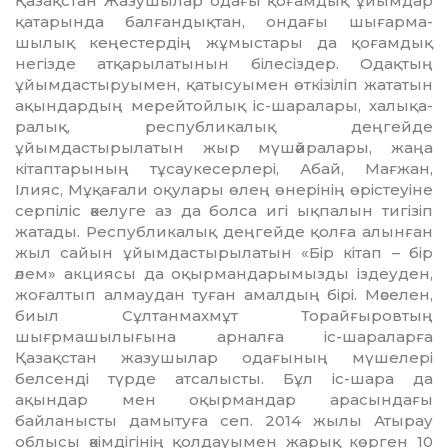
Қазақстан Жазушылар одағы қоғамдық ұйымдар
қатарында балғандықтан, ондағы шығарма­
шылық кеңестердің жұмыстары да қоғамдық
негізде атқарыла­ты­нын білесіздер. Одақтың
ұйым­дас­тыруымен, қатысуымен өт­кізі­ліп жататын
ақындардың мерейтойлық іс-шаралары, халы­қа­
ралық, республикалық дең­гейде
ұйымдастырылатын жыр мүшәйралары, жаңа
кітап­тарының тұсаукесерлері, Абай, Мағжан,
Ілияс, Мұқағали оқу­лары өлең өнерінің өрістеуіне
серпіліс әкелуге аз да болса игі ықпа­лын тигізіп
жатады. Респу­бли­калық деңгейде қолға алын­ған
жыл сайын ұйымдастырыла­тын «Бір кітап – бір
әлем» акциясы да оқырмандарымызды іздеуден,
жоғалтып алмаудан туған амалдың бірі. Мәселен,
биыл Сұлтанмахмұт Торайғы­ров­тың
шығрмашылығына ар­налға іс-шараларға
Қазақстан жазушылар одағының мүшелері
белсенді түрде атсалысты. Бұл іс-шара да
ақындар мен оқырман­дар арасындағы
байланысты да­мытуға сеп. 2014 жылы Атырау
облысы әкімдігінің қолдауымен жарық көрген 10