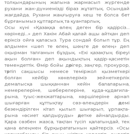
толқындарының жалына жармасып жүргенде
рухани жан-дүние­мізді біраз жұтаттық. Осын­дай
жағдайда, Рухани жаңғыруға кеш те болса бет
бұрғанымыз құп­тар­лық та қуантарлық.
Осы күні «Қазаққа өлең деген бір қадірсіз…
көрінеді…» деп Ха­кім Абай қалай ащы айтқан деп
еріксіз ойға қаласыз. Тура сондай болып тұр. Ең
алдымен «шөп те өлең, шөңге де өлең» деп
оқырман талғамын бұздық. «Екі қазақтың біреуі
ақын болған» деп ақын­дық­тың қадір-қасиетін
төмен­дет­тік. Өмір бойы дәрігер, заңгер, прокурор,
тәртіп сақшысы немесе теміржол қызметкері
болған кейбір көкелеріміз зейнеткерлік
демалысқа шыққаннан кейін бала­ларына,
немерелеріне, шө­берелеріне, құда-құдағи­ла­
рына, туыс-жекжаттарына, көршілеріне арнап
шығарған құттықтау сөз-өлеңдерін әдемі
безендірілген кітап қылып шығарып, ұрпақ­та­
рына «өсиет қалдыруды» әдетке айналдырды.
Қара сөзбен жазса, тақтан түсіп қалатындай, тек
қа­на өлеңмен бұрқырататынын қайтерсіз. «Осы