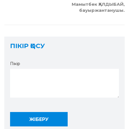
Мамытбек ҚАЛДЫБАЙ,
бауыржантанушы.
ПІКІР ҚОСУ
Пікір