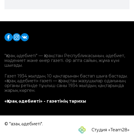
"Қазақ әдебиеті" — Қазақстан Республикасының әдебиет,
мәдениет және өнер газеті. Әр апта сайын, жұма күні
шығады.
Газет 1934 жылдың 10 қаңтарынан бастап шыға бастады.
«Қазақ әдебиеті» газеті — Қазақстан жазушылар одағының
органы ретінде тұңғыш саны 1934 жылдың қаңтарында
жарық көрген.
«Қазақ әдебиеті» - газетінің тарихы
© "Қазақ әдебиеті".
Студия «Team28»