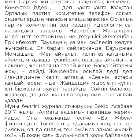
мыз. Партия жиналысына ша­қырсақ, келмейді.
Көмекте­сіңіз­­дер», – деп қайта-қайта Қазақстан
Орталық партия комитетіне телефон соғып,
онда­ғылардың мазасын алады. Қазақстан Орталық
партия ко­ми­тетінің сол кездегі идеология са­
ласындағы хатшысы Нұрлы­бек Жанділдин
мәдениет сек­торы­ның меңгерушісі Жексен­бек
Еркін­бе­ковті Баукеңнің өзі­мен сөйлесіп келуге
жұмсай­ды. Ол барып сөй­лес­кенде, Бауыржан
Момышұлы: «Мен айналып келіп өз қатыныма
үйлендім. Қазақша түсінбесең, орысша айтайын, я
наконец же­нился на своей жене. Басқа ай­тарым
жоқ», – дейді. Жексен­бек осы­лай деді деп
Жанділдинге ке­ліп айтады. «Сөзінің астары
қандай терең», – деп Жанділдин мырс етіп күліп,
істі біржолата жауып тастай­ды. Сөйтіп бәле­қор,
жала­қор, даң­ғой күншіл­дердің ойы іске аспай
қалады.
Мұны белгілі журналист-жазу­шы Зәкір Асабаев
2017 жы­лы «Ал­маты ақшамы» газетінде жария­
лады. Оны оқығанда есіме «Қыз Жібек»
фильміндегі Төле­геннің: «Даламыз кең, сен де
сиясың, ол да сияды, тек сыйыса алмай жүрміз
ғой», «Біржан сал» фильміндегі қо­лы байланған