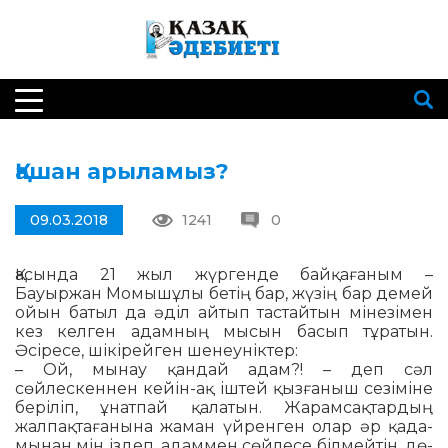
Қашан арыламыз?
09.03.2018
1241
0
Қасында 21 жыл жүргенде байқағаным –
Бауыржан Момышұлы бетің бар, жүзің бар демей
ойын батыл да әділ айтып тастайтын мінезімен
кез келген адамның мысын басып тұратын.
Әсіресе, шікірейген шенеуніктер:
– Ой, мынау қандай адам?! – деп сәл
сөйлескеннен кейін-ақ іш­тей қызғаныш сезіміне
беріліп, ұнат­пай қалатын. Жа­рам­сақтар­дың
жалпақ­тағанына жа­ман үй­рен­ген олар әр қада­
мы­нан мін іздеп, адаммен сөй­лесе білмейтін, дө­