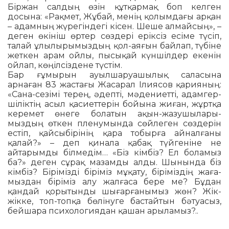
Біржан салдың өзін құтқармақ боп келген
досына: «Рақмет, Жұбай, менің қолымдағы арқан
– адамның жүрегіндегі кісен. Шеше алмайсың», –
деген өкініш өртер сөздері еріксіз есіме түсіп,
талай ұлылыры­мыз­дың қол-аяғын байлап, түбіне
жеткен арам ойлы, пысықай күншілдер екенін
ойлап, көңілсіздене түстім.
Бар ғұмырын ауылшаруа­шы­лық саласына
арнаған 83 жас­тағы Жасарал Ілиясов қа­рияның:
«Са­на-сезімі терең, әдепті, мәдениетті, адамгер­
шіліктің асыл қасиеттерін бойына жиған, жұртқа
керемет өнеге болатын ақын-жазу­шы­ла­ры­
мыздың өткен пленумында сөй­леген сөздерін
естіп, қайсы­бірі­нің қара тобырға айналғаны
қалай?» – деп қинала қабақ түй­геніне не
айтарымды білме­дім… «Біз кімбіз? Ел боламыз
ба?» деген сұрақ мазамды алды. Шынында біз
кімбіз? Бірімізді біріміз мұқату, біріміздің жаға­
мыз­дан біріміз алу жалғаса бере ме? Бұдан
қандай қо­рытынды шығарғанымыз жөн? Жік-
жікке, топ-топқа бөлінуге бас­­тай­тын бәтуасыз,
бейшара пси­хо­логиядан қашан арыла­мыз?..