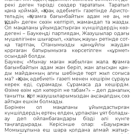
рекі деген тә­різді сөздер тарата­тын. Тара­тып
қана қоймай, «Қазақ әде­­биеті» газе­тін­де Аристо­
тельдің «Қо­ғамға бағын­байтын адам не аң, не
Құдай» деген сөзін келті­ріп, жамандап та жазды.
Ол мақаланы ұйым­да­с­тырған күн­шілдердің көз­
дегені – Баукеңді партиядан, Жазу­шылар одағы
мүшелігінен шы­ғарып, «халық жауы» ретінде сот­
қа тартпақ. От­анымызды қан­құйлы жаудан
қорғаған ба­тыры­мызға көрсе­тіл­ген «құрмет»
осын­дай бол­ды.
Баукең: «Мынау маған жа­был­ған жала. Қоғамға
бағынбай­тын адам жан беріп, жан алысқан қан­
ды майданның алғы шебінде төрт жыл соғыса
ма? «Қазақ әдебиеті» га­зеті менен кешірім сұрауы
керек еді, сұрамады. С­ұ­рамаса да кешір­дім.
Өзіме өзім қол көтеріп не та­бам?» – деп даналық
танытты. Қарт жазу­шыларымыздан ақсақал­дық сөз
айтқан ешкім болмады.
Бәрінен ол мақаланы ұйым­дастырған
күншілдердің ертең елден, ұрпақтан ұят болады-
ау деп ойланбағандары бізді әлі күнге
таңғалдырады. Керісінше олар: «Бауыржан
Момышұлына еш шара қолдана алмай жатыр­