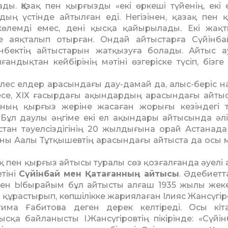
а­ды. Қазақ пен қырғызды «екі өркеші түйенің, екі 
ың үс­тінде айтылған еді. Негізінен, қа­зақ пен 
көлемді емес, дені қысқа қайырылады. Екі жақ­
е аяқталып отыр­ған. Ондай айтыстарға Сүйінб
анбектің айтыстарын жатқызуға болады. Айтыс 
ндықтан кейбірінің мәтіні өзгеріске түсіп, бізге
лес елдер арасындағы дау-дамай да, алыс-беріс на
ресе, ХІХ ғасырдағы ақындар­дың арасындағы айты
ың қырғыз жеріне жасаған жо­­ры­ғы кезіндегі 
. Бұл даулы әңгіме екі ел ақындары ай­ты­сында әлі
қстан тәуел­сіздігінің 20 жылдығына орай Астанада
ны Аалы Тұтқышевтің арасындағы ай­тыста да осы 
ақ пен қырғыз айтысы ту­ра­лы сөз қозғалғанда әуелі
гетіні
Сүйінбай мен Қатағанның ай­тысы
. Әдебиет
ен Ыбы­райым бұл айтысты алғаш 1935 жылы жеке
п құрас­ты­рып, көпшілікке жариялаған Ілияс Жансүгі
има Ға­битова деген дерек келтіреді. Осы кіт
ысқа байланысты І.Жансүгіровтің пікірінде: «Сүйін­