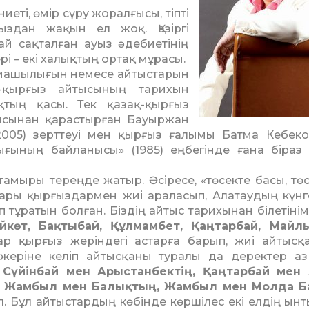
иеті, өмір сүру жоралғысы, тіпті
ыздан жақын ел жоқ. Қазіргі
й сақталған ауыз әдебиетінің
рі – екі халықтың ортақ мұрасы.
ашылығын немесе айтыс­т­арын
-қырғыз айтысының та­ри­хын
қтың қасы. Тек қазақ-қыр­ғыз
ысынан қарастырған Бауыр­жан
05) зерттеуі мен қыр­ғыз ғалымы Батма Кебе­ко
ығының байланысы» (1985) еңбегінде ғана біраз 
амыры тереңде жатыр. Әсіресе, «төсекте басы, төс­к
дары қырғыздармен жиі араласып, Алатаудың күнг
 тұратын болған. Біздің ай­тыс тарихынан білетінім
йкөт, Бақтыбай, Құлмамбет, Қаңтарбай, Майл
р қыр­ғыз жеріндегі астарға барып, жиі айтысқа
жеріне ке­ліп айтысқаны туралы да деректер аз
Сүйінбай мен Арыс­танбектің, Қаңтарбай мен
ң, Жамбыл мен Балық­тың, Жамбыл мен Молда 
лел. Бұл айтыстардың көбінде көр­шілес екі елдің ы