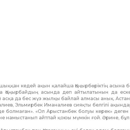
і шыққан кедей ақын қа­­лайша Қоңырбөріктің асына б
 Қоңырбайдың асын­­да деп айтылатынын да ес­кер
й асқа да бес жүз жыл­­қы байлай алмасы анық. Ас­та
алиев, Эльмирбек Иманалиев сияқты белгілі ақын­д
ірде болмаған». «Ол Арыстанбек болуы керек» де­ген
іне намыстанып айт­пай қоюы мүмкін ғой. Әрине, бұл