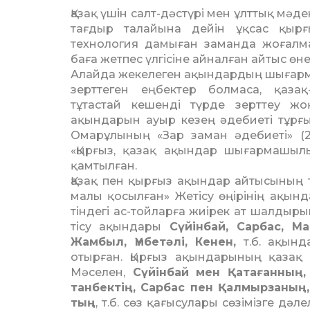
Қазақ үшін салт-дәстүрі мен ұлттық мәден
тағдыр талайына дейін ұқсас қырғ
технология дамыған заманда жоғалма
баға жетпес үлгісіне айналған айтыс өне
Алайда жекелеген ақындардың шы­ғарм
зерттеген еңбектер болмаса, қазақ
тұтастай кешенді түрде зерт­теу жо
ақындарын ауыр кезең әде­биеті тұрғ
Омарұлының «Зар заман әдебиеті» (20
«Қырғыз, қазақ ақындар шы­­ғармашыл
қамтылған.
Қазақ пен қырғыз ақындар ай­­тысының т
малы қосылған» Жетісу өңірінің ақын
тіндегі ас-тойларға жиірек ат шал­дырып
тісу ақындары
Сүйінбай, Сарбас, Ма
Жамбыл, Үмбетәлі, Кенен,
т.б. ақында
отырған. Қыр­ғыз ақындарының қазақ 
Мәселен,
Сүйінбай мен Қатағанның, 
танбектің, Сарбас пен Қал­мырзаны
тың
, т.б. сөз қағысулары сөзімізге дә­