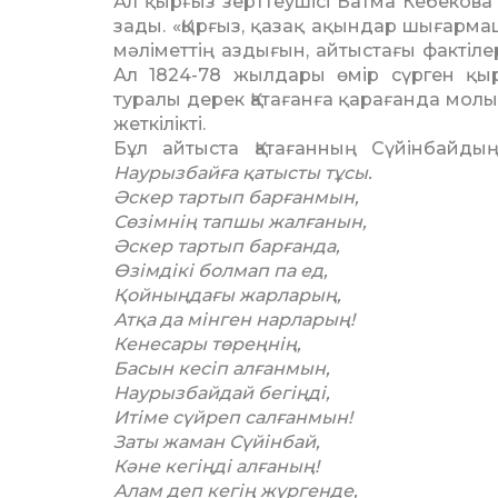
Ал қырғыз зерттеушісі Батма Ке­бекова
зады. «Қырғыз, қазақ ақындар шы­ғарм
мәліметтің аздығын, ай­тыс­тағы фактіле
Ал 1824-78 жылдары өмір сүрген қыр­
туралы де­рек Қатағанға қарағанда мол
жеткілік­ті.
Бұл айтыста Қатағанның Сүйін­байд
Наурызбайға қатысты тұсы.
Әскер тартып барғанмын,
Сөзімнің тапшы жалғанын,
Әскер тартып барғанда,
Өзімдікі болмап па ед,
Қойныңдағы жарларың,
Атқа да мінген нарларың!
Кенесары төреңнің,
Басын кесіп алғанмын,
Наурызбайдай бегіңді,
Итіме сүйреп салғанмын!
Заты жаман Сүйінбай,
Кәне кегіңді алғаның!
Алам деп кегің жүргенде,