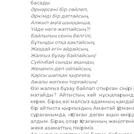
басады:
Әрнәрсені бір сөйлеп,
Әркімді бір даттайсың,
Алжып аңға шыққанша,
Үйде неге жатпайсың?!
Байлығың сенің белгілі,
Бұтыңды отқа қақтайсың,
Жаздай егін айдайсың,
Жалғыз бұзау байлайсың!
Сүйінбай сынды ақынды,
Жеңемін деп ойлайсың,
Қарсы шапқан қырғиға,
Ажалы жеткен торғайсың!
Өзі жалғыз бұзау байлап отыр­ған сіңір
матайды? Айтыстың кей нұс­­қаларында
керек. Бірақ өзі малсыз адам­­ның қанда
бір айтыста қырғыздың Аман­тай Құтман
сұрағанымда, «Қа­та­ған деген ақын өм
алдым. Бірақ олар Қата­ған­ның жеңілген
жеке азаматтық пікірі­міз.