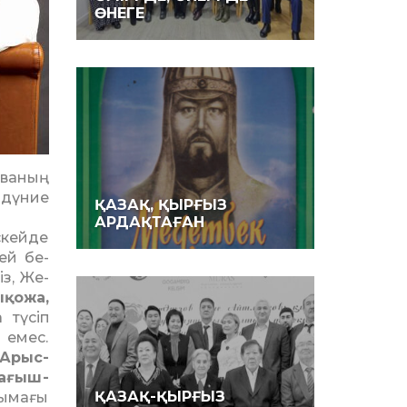
ӨНЕГЕ
ва­ның
дү­ние
ҚАЗАҚ, ҚЫРҒЫЗ
АРДАҚТАҒАН
ей­­де
ей бе­
із, Же­
ықожа,
 түсіп
 емес.
 Арыс­
Бағыш­
ҚАЗАҚ-ҚЫРҒЫЗ
нтымағы