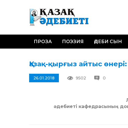
ПРОЗА
ПОЭЗИЯ
ӘДЕБИ СЫН
Қазақ-қырғыз айтыс өнері
26.01.2018
9502
0
әдебиеті кафедрасының до