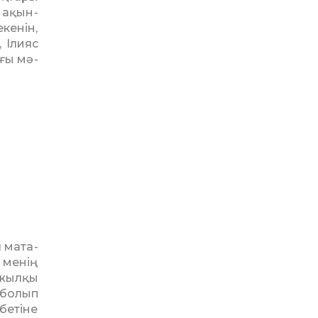
 ақын­
е­нін,
 Ілияс
ғы мә­
л мата­
 менің
 жылқы
 болып
 бетіне