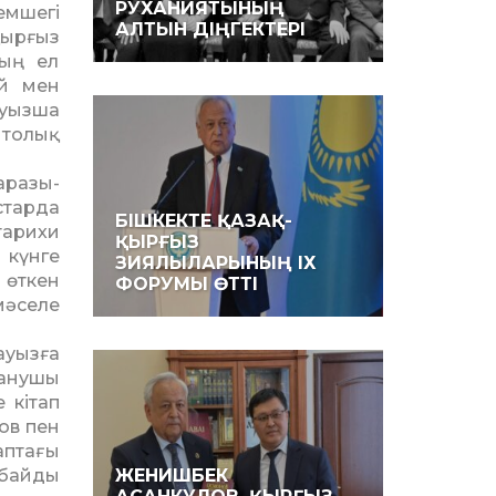
РУХАНИЯТЫНЫҢ
емшегі
АЛТЫН ДІҢГЕКТЕРІ
қырғыз
тың ел
ай мен
ауызша
 толық
ра­зы­
старда
БІШКЕКТЕ ҚАЗАҚ-
тарихи
ҚЫРҒЫЗ
 күнге
ЗИЯЛЫЛАРЫНЫҢ ІХ
 өткен
ФОРУМЫ ӨТТІ
мәселе
 ауызға
танушы
 кітап
ров пен
аптағы
бай­ды
ЖЕНИШБЕК