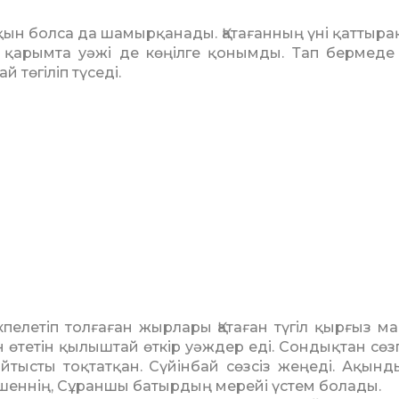
қын болса да шамыр­қа­на­ды. Қатағанның үні қаттыра
ң қарымта уәжі де көңіл­ге қонымды. Тап бермеде
й төгіліп түседі.
кпелетіп толғаған жырлары Қатаған түгіл қырғыз ман
 өтетін қылыштай өткір уәж­дер еді. Сондықтан сөзг
йтысты тоқтатқан. Сүйінбай сөз­сіз жеңеді. Ақынд
е­­шеннің, Сұраншы батырдың ме­рейі үстем болады.