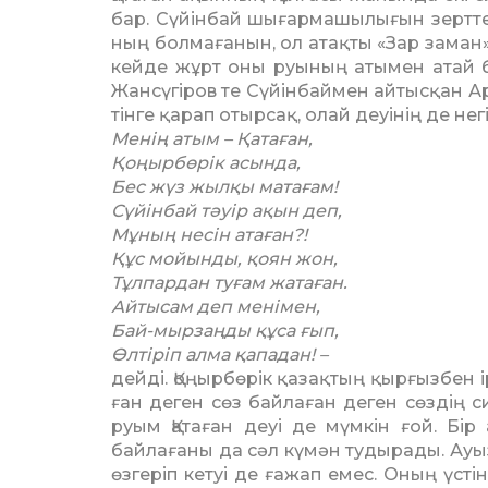
бар. Сүйінбай шы­ғар­ма­шы­лығын зертт
ның болмағанын, ол атақты «Зар заман
кейде жұрт оны руының аты­м­ен атай 
Жансүгіров те Сүйінбаймен ай­тысқан Ар
тінге қарап отырсақ, олай деуінің де негі
Менің атым – Қатаған,
Қоңырбөрік асында,
Бес жүз жылқы матағам!
Сүйінбай тәуір ақын деп,
Мұның несін атаған?!
Құс мойынды, қоян жон,
Тұлпардан туғам жатаған.
Айтысам деп менімен,
Бай-мырзаңды құса ғып,
Өлтіріп алма қападан! –
дейді. Қоңырбөрік қазақтың қыр­ғыз­бен і
ған деген сөз байлаған деген сөздің си
руым Қа­таған деуі де мүмкін ғой. Бір
байлағаны да сәл күмән тудырады. Ауыз
өзгеріп кетуі де ғажап емес. Оның үстін