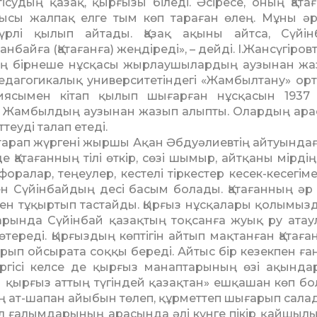
ісудың қазақ, қырғызы біледі. Әсіресе, оның Қата
тысы жалпақ елге тым көп тара­ған өлең. Мұны ә
түрлі қылып айтады. Қазақ ақыны айтса, Сүйі
айға (Қа­тағанға) жеңдіреді», – дейді. І.Жан­сүгіров
тың бір­неше нұсқасы жырлаушылардың аузынан ж
едаго­ги­калық университетіндегі «Жамбылтану» ор
риясымен кітап қылып шығарған нұсқасын 193
ы Жамбылдың ау­зынан жазып алыпты. Олардың ар
еуді талап ете­ді.
 тарап жүргені жыршы Ақан Әбдуәлиевтің айтуындағ
е Қатағанның тілі өткір, сөзі шымыр, айтқаны мірдің
оралар, теңеулер, кес­телі тіркестер кесек-кесегімен
еген Сүйінбайдың десі ба­сым болады. Қатағанның әр 
мен тұқыртып тастайды. Қырғыз нұсқалары қолымыз
арында Сүйінбай қа­зақ­тың тоқсанға жуық ру атау
тереді. Қырғыздың көп­ті­гін айтып мақтанған Қатаға
рып ойсырата соққы бе­ре­ді. Айтыс бір кезекпен ған
бергісі келсе де қырғыз ма­нап­тарының өзі ақынд
ей қырғыз аттың түгіндей қа­зақтан» ешқашан көп бол
ң ат-шапан айыбын тө­леп, құр­меттеп шығарып сала
л ғалымдарының ара­сында әлі күнге пікір қай­шы­лы