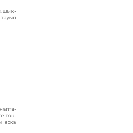
қ шық­
 тауып
ап­та­
е тоқ­
ы асқа