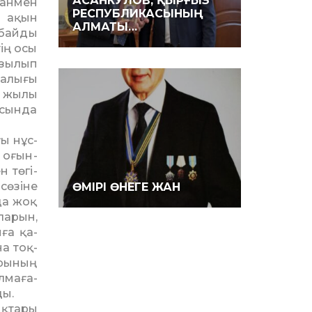
АСАНКУЛОВ, ҚЫРҒЫЗ
ғанмен
РЕСПУБЛИКАСЫНЫҢ
р ақын
АЛМАТЫ…
нбайды
тің осы
азылып
талығы
7 жылы
асында
ы нұс­
 оғын­
 тө­гі­
сө­зіне
ӨМІРІ ӨНЕГЕ ЖАН
да жоқ
ларын,
нға қа­
а тоқ­
арының
­ма­ға­
ды.
қ­тары