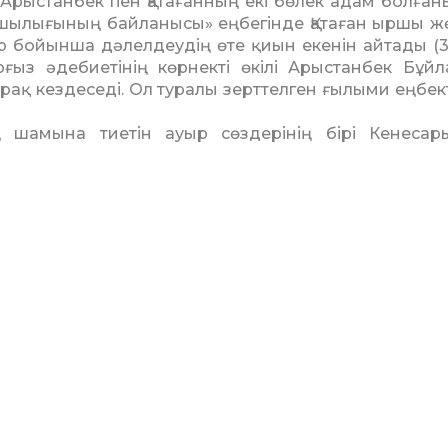
 Арыстанбек пен Қата­ған­ның екі бөлек адам болған
ашылығының байланысы» еңбегінде Қатаған ыршы жө­
р бойынша дә­лел­­деудің өте қиын екенін айтады (3
ғыз әдебиетінің көрнекті өкілі Арыс­танбек Бұй
ы­рақ кездеседі. Ол туралы зерттелген ғылыми еңбек
ың шамына тиетін ауыр сөздерінің бірі Кенеса