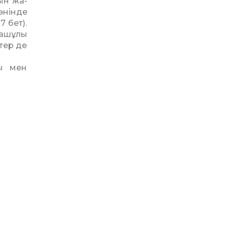
ын жа­
нін­де
7 бет).
лашұлы
тер де
ры мен