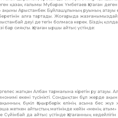
еген қазақ ға­лымы Мү­бәрәк Үмбетаев Қатаған деген
» ақыны Арыстанбек Бұй­лашұлының руының атауы ек
беретінін алға тартады. Жоғарыда жазғанымыздай,
ыстанбай деуі де тегін бол­маса керек. Біздің қолда
зі бар сияқты. Қатаған ыр­шы айтыс үстінде:
ргелес жатқан Албан тар­ма­ғына кіретін ру атауы. А
­нонимі екені түсінікті. Сондық­тан бұл жерде ақын
 ақын­ның бүкіл Қоңырбөрік елінің асы­на бес жүз
ша жет­кен айтыстың мәтінінде кейін «ме­нің атым»
е Сүйін­бай да айтыс үстінде Қатағанның ке­дейлігін