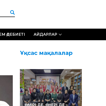
ЛЕМ ӘДЕБИЕТІ
АЙДАРЛАР
Ұқсас мақалалар
ӨМІРІ ДЕ, ӨНЕРІ ДЕ –