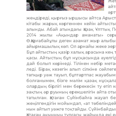
Жет
ай­
әр
жеңдіреді, қырғыз ыр­шысы айтса Арыстанб
кітабы жарық көргеннен кейін айтыс
алынды. Абай атындағы Қазақ Ұлттық П
2014 жылы «Ақын­­дар аманаты» се
Ө.Қарғабайұлы деген азамат жыр алыб
айырмашылық көп. Ол ар­найы жеке зертт
Бұл айтыстың қазір халық ара­сына кең
қасы. Айтыстың бұл нұсқасын­да әуелгід
дай болып көрінеді. Тілінен не­бір метаф
леді. Бірақ кезегін алып сіл­кі­не сөйл
тапқыр уәж тауып, бұлтартпас жауабы
болғанымен, бізге мәлім қа­зақ нұсқал
олардың бірлігі мен берекесін ту етіп кө
зақтың әр руының ерекшелігін ай­та оты
та­тылған. Қатаған Сүйінбайға жауап 
жеңіл­гендігін мойындап, «ат тө­бе­лінд
нын айтып уәжге тоқтайды. Сүйін­бай­ды
Қатаған ақынның тұлғасы жайын­да екі е