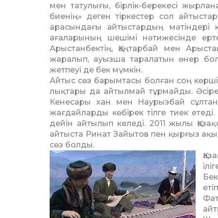
мен та­тулығы, бірлік-берекесі жыр­лан
биенің» деген тіркестер сол айтыстард
арасындағы ай­тыстардың мәтіндері 
ағаларының шешімі нә­тижесінде ерт
Арыстанбектің, Қаңтарбай мен Арыст
жаралып, ауызша таралатын өнер болға
жетпеуі де бек мүмкін.
Айтыс сөз барымтасы болған соң көрші
лық­тары да айтылмай тұрмайды. Әсі­
Кенесары хан мен Наурызбай сұлтан­н
жағдай­лар­ды көбірек тілге тиек етеді
дейін айтылып ке­леді. 2011 жылы Қаза
айтыста Ринат Зайытов пен қырғыз ақы
сөз болды.
Қаз
ілі­
Бек
еті
Фат
айт