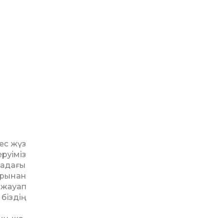
ес жүз
уі­міз
­надағы
арынан
 жауап
 біздің