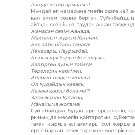
Ішіңде кетер арманың!
Мұндай ел намасына тиетін сөз­ге қай а
қан өктем сөзіне берген Сүйін­байды
айтқан сөзінің өзі таудан ақ­қан тасқында
Жаңадан сөзім жаңада,
Мақтанып жүрсің Қатаған,
Бес алты біткен танаға!
Кенесары, Наурызбай,
Қырғызды барып бес шауып,
Келтірген аузын тобаға!
Төрелерін кергілеп,
Апарып тыққан молаға,
Ол Құдайдың қазасы,
Қазаға қарсы бола ма?!
Заты жаман Қатаған,
Маңайыма жолама!
Сүйінбайдың бұдан ары өрше­ле­ніп, тө
рының да меселін қайтаратын, сүйектен
та­ған қырғыз ел ағалары сол жерде а
ертіп бар­ған Тезек төре мен Бөлтірік ш