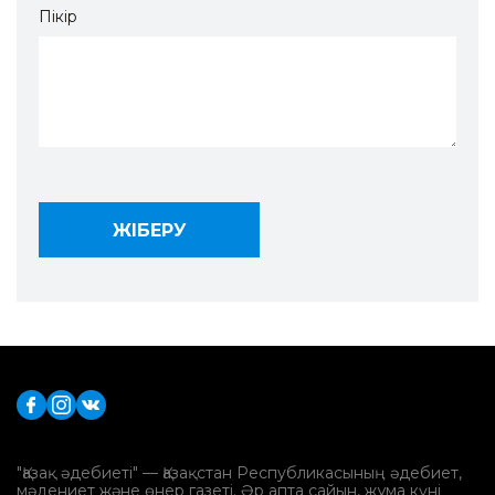
Пікір
"Қазақ әдебиеті" — Қазақстан Республикасының әдебиет,
мәдениет және өнер газеті. Әр апта сайын, жұма күні