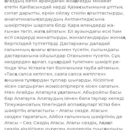
қағаздың бетін арамдаған жоқ, қағазды мінәжат
ететін Қағбасындай көрді. Қазақ ғы­лымына ұлттық
сипат дарыт­ты, еркін ойлау стилін қалып­тас­тырды,
аналитикалық талдаудың Антлантидасына
шәкірттерін шарлата білді. Қара өлеңдерді жа­
ғынан төгіп, жатқа айтатын. Ел аузындағы ескі һәм
есті сөздерді жи­наттырды, жиналғандарды жи­наққа
бергісіздей түптеттірді. Дас­тарханы даладай
ғалымның қонағы қотанымен түсетін, ғылымдағы
дастарханына ойшылдар Отаны­мен түсетін. Сұқ
көздерден қорғап, сұңқардай түлеткен шәкірті ре­
тінде Ұлы Ұстазға тап болғаныма тәуба айтамын.
«Тасқа салса кетіл­ген, сазға салса жетілген»
қаншама тұяқтардан тұлпар шығарды. Кісі­лігіне
кісен салдырған жоқ, кісә­пірлерге кісен салатын.
Мен Ағай­ды Алатауға ұқсатамын. Абыройлы ба­сы
бар Алатауға. Алатаудың ізі­нен бала таулар келеді.
Тілеу­жановтың тілегіндей аппақ таулар! Ұстаз бен
шәкірттің аталастығы – Аталы сөзде. Атасын
сөзден та­ра­татын, Айбоз ғалымның шәкір­ті­нің де
Атасы – Сөз, Сөздің Ата­сы. Аталы сөздің, Ақсақал
сөздің кіндігінен дүреген дүрлердің туыс­қандығы