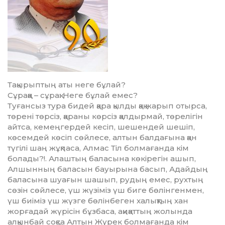
Тақырыптың аты неге бұлай?
Сұраққа – сұрақ: Неге бұлай емес?
Туғансыз тура бидей қара қыл­ды қақ жарып отырса,
төрені төр­сіз, қараны көрсіз қалдырмай, тө­релігін
айтса, кемеңгердей кесіп, шешендей шешіп,
көсемдей көсіп сөйлесе, алтын балдағына қан
түгілі шаң жұқпаса, Алмас Тіл бол­мағанда кім
болады?!. Алаштың ба­ласына көкірегін ашып,
Алшын­ның баласын бауырына басып, Адайдың
баласына шуағын ша­шып, рудың емес, рухтың
сөзін сөй­лесе, үш жүзіміз үш биге бөлін­ген­мен,
үш биіміз үш жүзге бөлін­бе­ген халықтың хан
жорғадай жү­рі­сін бұзбаса, ақиқаттың жо­лында
алқынбай соқса Алтын Жүрек болмағанда кім