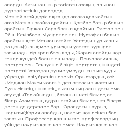
апарды. Аузынан жыр төгілген қазақтың, қолынан
дүр төгілетінін дәлелдеді.
Мәтжай ағай дәріс оқығанда қа­ғазға қарамайтын,
қағаз Мәтжан ағайға қарайтын. Қамбар батыр болып
қарайтын, Біржан-Сара болып қарайтын, Әуезов пен
Әбіш Кекілбаев, Мүсірепов пен Мұста­фин болып
қарайтын қағаз Мәт­жан ағайға. Ұстаздың ұрысқаны
да қызық. Қызық емес, ұрысқаны ұла­ғат: Күркіреп
тасынады, сіркі­реп басылады, Жария апайды көр­
генде күндей болып ашылады. Психологиялық
портрет осы. Тек түсіне біліңіз, портреттің ішіндегі
порт­ретті. Ұстаздан дүние қумау­ды, ғылым қууды
үйрендік, әлі үй­реніп келеміз. Орыстардың өзі:
«Маджан Максимович!» деп ома­қа­сып жататын.
Бұл кісіліктің, кі­ші­ліктің, ғылымның алындағы ома­­
қасу еді. «Төс айылдың батқа­нын, иесі білмес, ат
білер, Аза­мат­тың қадірін, ағайын білмес, жат бі­­лер»
деген де деректер бар… Орал­­дағы наурыз,
жарықтық Жа­рия апайдың наурыз көжесінен бас­­
талатын. Профессор көп шы­ғар, профессордың
үйінде наурыз кө­же көп емес. Наурыз көже көп