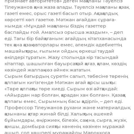
признает авторитетов» деген ма­қаланы Тәуелсіз
Тілеужанов қа­на жаза алады. Тәуелсіз мақа­ланы қазақ
газеті емес, орыс газеті ба­сып отыр. Ақсақалдық
көрсетті көп газетке. Мәтжан ағайдан сұра­ға­
нымда: «Мұндай мақаланы біз­дің газеттер
баспайды ғой. Амал­сыз орысша жаздым», – деп
еді. Та­ғы бір байқағаным: ағайдың кітапханасында
тек қана қазақ автор­лары емес, әлемдік әдебиет­тің
машайықтары, ғылыми ойдың өркеші таудай
өкілдері тұратын. Жазу столында кір тасындай
кітап­тар, шашылған бауырсақтай қағаз, қалам, көздің
көзіндей жалпақ көз әйнек жататын.
Сырым батырдың суретін са­лып, төбесіне төренің
қалпағын ки­гіз­генде Мәтжан ағай қарсы шық­ты:
«Төре қалпақты төре кие­ді. Сырым өзі айтқандай:
«Айырдан нар болған, қарадан хан болған». Қазаққа
қалпағы емес, Сырымның басы қадірлі», – деп еді.
Профессор Тілеужанов рухани және мате­риал­дық
қазынаны қатар жинай біл­ді. Халықтың әшекей
бұйым­дары, өңіржиек, білезік, сақина, сырға, жүзік,
қамшы, домбыра сияқ­ты көненің көзінен мұражай
ашып, сол көшпелі мұражайды Ма­роккоға