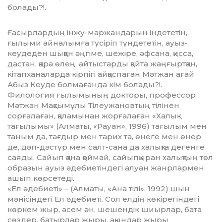
болады?!.
Ғасырлардың інжу-маржан­да­рын індететін,
ғылыми айналымға түсіріп түндететін, ауыз-
кеудеден шыққан әңгіме, шежіре, әфсана, қис­са,
дастан, қара өлең, айтыс­тар­ды қайта жаңғыртқан,
кітап­ха­наларда кірпігі айқаспаған Мәтжан ағай
Абыз Кеуде болмағанда кім болады?!.
Филология ғылымының док­торы, профессор
Мәтжан Мақ­­­сымұлы Тілеужановтың ті­лінен
сорғалаған, қаламынан жор­ғалаған «Халық
тағылымы» (Ал­маты, «Рауан», 1996) тағылым мен
таным да, тағдыр мен тарих та, өнеге мен өнер
де, дәп-дәстүр мен салт-сана да халықта дегенге
сая­ды. Сайып қана қоймай, сайып­қы­ран халықтың төл
образын ауыз әдебиетіндегі алуан жанрлармен
ашып көрсетеді.
«Ел әдебиеті» – (Алматы, «Ана тілі», 1992) шын
мәнісіндегі Ел әде­биеті. Сол елдің көкірегіндегі
көр­кем жыр, әсем ән, шешендік шиыр­лар, бата
сөздер, батырлар жыры, ақындар жыры