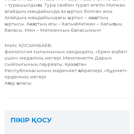
– турашылдықта. Тура сөзбен турап өтетін Мәтжан
ағай­дың маңдайында аз қыртыс болған жоқ.
Ағайдың маңдайындағы қыртыс – ақиқаттың
қыртысы. Ақи­қаттың аты – Халық. Мәтжан – Халықтың
баласы, Мен – Мәтжанның баласымын!
Мэлс ҚОСЫМБАЕВ,
филология ғылымының кандидаты, «Ерен еңбегі
үшін» медалінің иегері, Мемлекеттік Дарын
сыйлығының лауреаты, Қазақстан
Республикасының мәдениет қайраткері, «Құрмет»
орденінің иегері.
Ақтау қаласы.
ПІКІР ҚОСУ