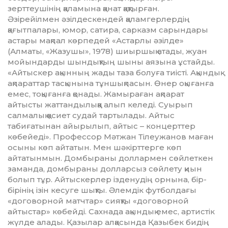
зерттеушінің қаламына қанат қақтырған.
Әзірейілмен әзілдескендей қа­лам­герлердің
қағытпалары, юмор, сатира, сарказм сарындары
астары мақпал көрпедей «Астарлы әзілде»
(Алматы, «Жазушы», 1978) шиыр­шық атады, жуан
мойындарды шын­дықтың шыны аязына ұстай­ды.
«Айтыскер ақынның жады таза болуға тиісті. Ақындық
ақпараттар тас­қынына тұншықпасын. Өнер оқығанға
емес, тоқығанға қонады. Жамыраған ақпарат
айтысты жат­тандылыққа алып келеді. Суырып
салмалық қасиет судай тартылады. Айтыс
табиғатынан айырылып, айтыс – концерттер
көбейеді». Про­фессор Мәтжан Тілеужанов ма­ған
осыны көп айтатын. Мен шә­кірттерге көп
айтатынмын. Домбыраны доллармен сөйлеткен
заманда, домбыраны долларсыз сөй­лету қиын
болып тұр. Айтыс­керлер ізденудің орнына, бір-
бірінің ізін кесуге шықты. Әлемдік фут­болдағы
«договорной матчтар» сияқты «договорной
айтыстар» кө­бейді. Сахнада ақындық емес, артистік
жүлде алады. Қазылар алқасында Қазыбек бидің