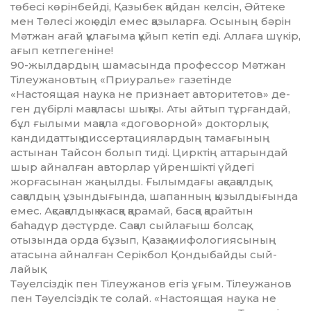
төбесі көрінбейді, Қазыбек қайдан кел­сін, Әйтеке
мен Төлесі жоқ әділ емес қазыларға. Осының бәрін
Мәт­жан ағай құлағыма құйып ке­тіп еді. Аллаға шүкір,
ағып кетпе­ге­ніне!
90-жылдардың шамасында профессор Мәтжан
Тілеужановтың «Приуралье» газетінде
«Настоящая наука не признает авторитетов» де­
ген дүбірлі мақаласы шықты. Аты айтып тұрғандай,
бұл ғылыми м­а­қала «договорной» докторлық,
кандидаттық диссертациялардың тамағының
астынан Тайсон болып тиді. Цирктің аттарындай
шыр айналған авторлар үйреншікті үй­дегі
жорғасынан жаңылды. Ғы­лымдағы ақсақалдық
сақалдың ұзын­дығында, шапанның қызыл­ды­ғында
емес. Ақсақалдық жасқа қарамай, басқа қарайтын
баһадүр дәстүрде. Сақал сыйлағыш болсақ,
отызында орда бұзып, Қазақ ми­фо­логиясының
атасына айналған Серікбол Қондыбайды сый­
лайық.
Тәуелсіздік пен Тілеужанов егіз ұғым. Тілеужанов
пен Тәуел­сіз­дік те солай. «Настоящая наука не