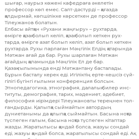
шы­ғар, наурыз көжені кафедраға әке­летін
профессор көп емес. Салт-дәстүрді – қағазда
қалдыр­май, көпшілікке көрсеткен де про­фессор
Тілеужанов болатын.
Елбасы айтқан «Рухани жаң­ғыру» – рухтарда,
өмірге қазақ бо­лып келіп, қазақ болып кеткен рух­
тарда, өмірге азат болып келіп, азат болып кеткен
рухтарда. Рухы пар­лаған Мәңгілік Елдің қатарын­да
Мәтжан ағай да бар. Рухы шар­лаған Мәтжан
ағайдың қаламында Мәң­гілік Ел де бар.
Қазақ ғылымында енді Мәт­жан­тану басталады.
Бұрын басталу ке­рек еді. Игіліктің ерте-кешсіз сүй­
гілігі бүгінгі ғылыми кон­фе­рен­ция болсын.
Этнопедагогика, эт­нография, далалық билер инс­
титуты, демография, тарих, мә­дениет, әдебиет,
философия иі­рім­дері Тілеужановты тереңнен тол­
ғандырды. Қалыпқа сыймайтын автордың
дүниетанымы да қалып­қа сыймайтын. Басына ноқта
түс­пеген ғалым, басына ноқта түспе­ген кітаптар
жазды. Жаратылысы қандай болса, жазуы сондай
еді, жазуы қандай болса, жаратылысы сондай еді. Ақ