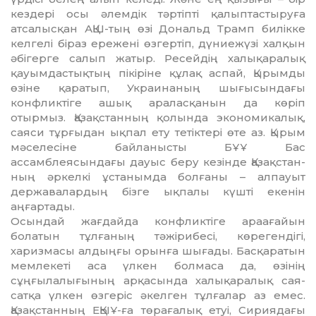
кездері осы әлемдік тәртіпті қалып­тас­­тыруға
атсалысқан АҚШ-тың өзі Дональд Трамп билік­ке
келгелі біраз ережені өз­гер­тіп, дүниежүзі халқын
әбі­­герге салып жатыр. Ре­сей­дің халықаралық
қауымдас­тықтың пікіріне құлақ аспай, Қырымды
өзіне қаратып, Украинаның шығысындағы
конфликтіге ашық аралас­қа­нын да көріп
отырмыз. Қа­зақ­станның қолында эко­но­микалық,
саяси тұрғыдан ық­пал ету тетіктері өте аз. Қы­рым
мәселесіне байланыс­ты БҰҰ Бас
ассамблеясындағы дауыс беру кезінде Қазақстан­
ның әркелкі ұстанымда бол­ғаны – алпауыт
державалар­дың бізге ықпалы күшті еке­­нін
аңғартады.
Осындай жағдайда кон­ф­лик­тіге араағайын
болатын тұл­­ғаның тәжірибесі, көре­ген­дігі,
харизмасы алдыңғы орынға шығады. Басқаратын
мем­лекеті аса үлкен болмаса да, өзінің
сұңғылалығының ар­қасында халықаралық сая­
сатқа үлкен өзгеріс әкелген тұлғалар аз емес.
Қазақстан­ның ЕҚЫҰ-ға төрағалық етуі, Сириядағы