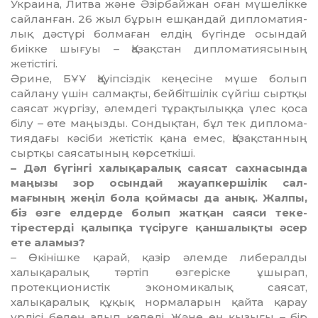
Украина, Литва және Әзірбайжан оған мүше­лік­ке
сайланған. 26 жыл бұ­рын ешқандай дипломатия­
лық дәстүрі болмаған елдің бү­гінде осындай
биікке шы­ғуы – Қазақстан диплома­тия­сының
жетістігі.
Әрине, БҰҰ Қауіпсіздік кеңе­сіне мүше болып
сайлану үшін салмақты, бейбітшілік сүй­гіш сыртқы
саясат жүргізу, әлем­дегі тұрақтылыққа үлес қо­са
білу – өте маңызды. Сон­­­дықтан, бұл тек дипло­ма­
тиядағы кәсіби жетістік қана емес, Қазақстанның
сыртқы сая­сатының көрсеткіші.
– Дәл бүгінгі халықаралық сая­сат сахнасында
маңызы зор осын­дай жауапкершілік сал­­
мағының жеңіл бола қой­ма­сы да анық. Жалпы,
біз өзге ел­дерде болып жатқан саяси те­­ке­
тірестерді қалыпқа түсіру­ге қаншалықты әсер
ете ала­мыз?
– Өкінішке қарай, қазір әлем­де либералды
халықара­лық тәртіп өзгеріске ұшырап,
протекционистік экономи­ка­лық саясат,
халықаралық құ­қық нормаларын қайта қарау
үрдісі белең алып келеді. Жә­не ең қызығы – бір