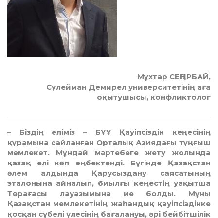
Мұхтар СЕҢГІРБАЙ,
Сүлейман Демирел университетінің аға
оқытушысы, конфликтолог
– Біздің еліміз – БҰҰ Қауіпсіздік кеңе­­­сінің
құрамына сайланған Орталық Азия­дағы тұң­ғыш
мемлекет. Мұндай мәр­­тебеге жету жолында
қазақ елі көп еңбектенді. Бүгінде Қа­зақстан
әлем алдында Қару­сыз­дану саясатының
эталонына ай­налып, биылғы кеңестің уа­қытша
Төрағасы лауазымына ие болды. Мұны
Қазақстан мем­лекетінің жаһандық қауіп­сіз­дікке
қосқан сүбелі үлесінің ба­ғалануы, әрі бейбітшілік