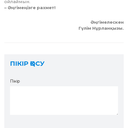
ойлаймын.
– Әңгімеңізге рахмет!
Әңгімелескен
Гүлім Нұрланқызы.
ПІКІР ҚОСУ
Пікір