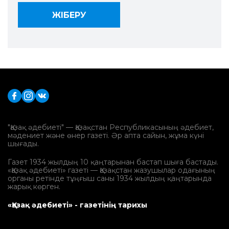
"Қазақ әдебиеті" — Қазақстан Республикасының әдебиет,
мәдениет және өнер газеті. Әр апта сайын, жұма күні
шығады.
Газет 1934 жылдың 10 қаңтарынан бастап шыға бастады.
«Қазақ әдебиеті» газеті — Қазақстан жазушылар одағының
органы ретінде тұңғыш саны 1934 жылдың қаңтарында
жарық көрген.
«Қазақ әдебиеті» - газетінің тарихы