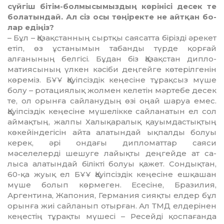
сүй­гіш бітім-болмысымыздың көрінісі десек те
болатындай. Ал сіз осы төңіректе не айтқан бо­
лар едіңіз?
– Бұл – Қазақстанның сырт­қы саясатта бірізді әрекет
етіп, өз ұстанымын табанды түр­де қорғай
алғанының бел­гі­сі. Бұдан біз Қазақстан дип­ло­
матиясының үлкен кәсіби дең­гейге көтерілгенін
көреміз. БҰҰ Қауіпсіздік кеңесіне тұ­рақ­сыз мүше
болу – ротация­лық жолмен келетін мәртебе десек
те, ол орынға сайлану­дың өзі оңай шаруа емес.
Қауіп­сіздік кеңесіне мүше­лік­ке сайланатын ел сол
ай­мақ­тың, жалпы Халықаралық қауым­дастықтың
көкейін­де­гісін айта алатындай ықпалды болуы
керек, әрі ондағы дип­ло­маттар саяси
мәселелерді ше­шуге лайықты деңгейде ат са­
лыса алатындай білікті болуы қажет. Сондықтан,
60-қа жуық ел БҰҰ Қауіпсіздік кеңесіне ешқашан
мүше бо­лып көрмеген. Есесіне, Бра­зи­лия,
Аргентина, Жапония, Германия сияқты елдер бұл
орынға жиі сайланып отыр­ған. Ал ТМД елдерінен
кеңес­тің тұрақты мүшесі – Ресейді қос­пағанда