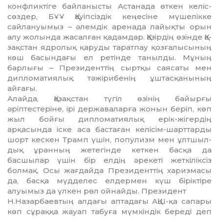
конфликтіге бай­ланысты Астанада өткен ке­ліс­
сөздер, БҰҰ Қауіпсіздік кеңе­сіне мүшелікке
сайлануы­мыз – әлемдік аренада лайық­ты орын
алу жолында жасал­ған қадамдар. Қазірдің өзінде Қа­
зақстан ядролық қаруды та­рат­пау қозғалысының
көш ба­сындағы ел ретінде таныл­ды. Мұның
барлығы – Прези­дент­тің сыртқы саясаты мен
дип­ломатиялық тәжірибенің ұштасқанының
айғағы.
Алайда, Қазақстан түгіл өзінің байырғы
әріптестеріне, ірі державаларға жонын беріп, көп
жыл бойғы диплома­тия­лық ерік-жігердің
арқасында іске аса бастаған келісім-шарт­­тарды
шорт кескен Трамп үшін, популизм мен ұлт­шыл­
дық ұранның жетегінде кет­кен басқа да
басшылар үшін бір елдің әрекеті жеткіліксіз
болмақ. Осы жағдайда Прези­денттің харизмасы
да, басқа мүд­делес елдермен күш бірік­тіре
алуымыз да үлкен рөл ойнайды. Президент
Н.Назарбаевтың алдағы ап­тадағы АҚШ-қа сапары
көп сұраққа жауап табуға мүм­кін­дік береді деп