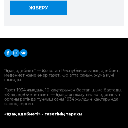
"Қазақ әдебиеті" — Қазақстан Республикасының әдебиет,
мәдениет және өнер газеті. Әр апта сайын, жұма күні
шығады.
Газет 1934 жылдың 10 қаңтарынан бастап шыға бастады.
«Қазақ әдебиеті» газеті — Қазақстан жазушылар одағының
органы ретінде тұңғыш саны 1934 жылдың қаңтарында
жарық көрген.
«Қазақ әдебиеті» - газетінің тарихы