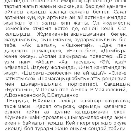
дүниеден өткен екен. Өмірінің соңғы кезінде төсек
тартып жатып жанын қысқан, аш бөрідей қамаған
ойлары ақынды азапқа салғаны белгілі. Сағат
артынан күн, күн артынан ай, ай артынан жылдар
жылжып өтіп жатты, өтіп жатты. Ол «келместің
кемесіне» отырып кетсе де, өзінен кейін Сөз
қалдырды. Жұмекеннің ақындығынан бөлек,
жазушылығы, сыншылығы, аудармашылығы бір
төбе. «Ақ шағыл», «Кішкентай», «Даңқ пен
дақпырт» романдары, «Бетпе-бет», «Домбыра
және көсеу», «Аспан шақырады» повестері, «Бір
үзім нан», «Абыл», «Хат тасушы», «Әй, қыз!»
әңгімелері, «Ізд­ену жолында», «Жыл қанатындағы
жыр», «Шырағың сөнбесін» не ай­тады?» «Өлеңге
қатысты сөз», «Шама­ғаң­ның шабыты» атты рецензия
мен шығарма­шы­лық портреттері, Сағдидың
«Буста­нын», М.Лермонтов, А.Блок, В.Мая­ковский,
А.Вознесенс­кий, Е.Евту­шенко,
П.Неруда, Н.Хик­мет секілді алыптар жырының
тәржі­масы… Қарап отырсақ, қарымды қаламгер
өзінен кейін аз дүние қалдыр­маған екен.
Жұмекен өзінің прозалық шығармаларында ақын
екенін байқа­тып қояды. Кейіпкерлері жыр оқуға
икемді боп тұрады және онысы сондай табиғи.