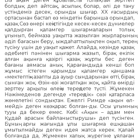
Біз ақын деген құбылысты толықтай зерттеп
болдық деп айтсақ, асылық болар, әлі де тану
үстіндеміз десек, орынды шығар. XX ғасырдың
ортасынан бастап өз міндетін барынша орындап,
қазақ Сөз өнері кеңістігінде кесек-кесек дүниелер
қалдырған қалам­гер шығармаларын толық
ұғынып, беймаза уақытта жазылған жырларының
әділ бағасын беру, ыждаһаттылықпен оқып, терең
түсіну үшін де уақыт қажет. Алайда, кезінде қазақ
әдебиеті пәнінен шығарма жазып, бірақ екілік
алған ақынға қазіргі қазақ жұрты бес деген
бағаны аямасы анық. Қарағандыда кенші боп
жұмыс істеген қарымды қаламгер қаншама
«мектептің» азапты да ауыр сындарынан өтті, бірақ
сынған жоқ. Өзін-өзі жоғалтқан жоқ, қайта өмірді
зерттеу арқылы өлеңін тереңдете түсті. Жұмекен
Нәжімеденов дегенде «тереңдік» сөзі қатарласа
жөнелетіні сондықтан. Ежелгі Римде «ақын өл­
мейді» деген көзқарас болған-ды. Осы ұғымның
тууы да бекер емес. Көбі: «Ақын – адам мен
Құдай арасын байланыстырушы» деп түсінген.
Бұның арғы жағында ұлы шығарма ешқашан
ұмытылмайды деген идея жатса керек. Қалай
болғанда да, Жұмекен халық жүрегіне ұялаған