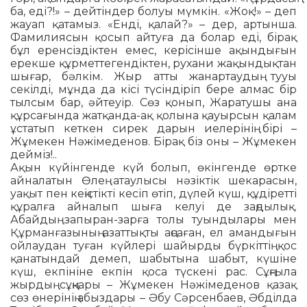
ба, еді?!» – дейтіндер болуы мүмкін. «Жоқ!» – деп
жауап қатамыз. «Енді, қалай?» – дер, артынша.
Фамилиясын қосып айтуға да болар еді, бірақ
бұл еренсіздіктен емес, керісінше ақынды­ғын
ерекше құрметтегендіктен, рухани жақындықтан
шығар, бәлкім. Жыр атты жанартаудың тууы
секілді, мұнда да кісі түсіндіріп бере алмас бір
тылсым бар, әйтеуір. Сөз қонып, Жаратушы ана
құрсағында жатқанда-ақ қолына қауырсын қалам
ұстатып кеткен сирек дарын иелерінің бірі –
Жұмекен Нәжі­ме­денов. Бірақ біз оны – Жұмекен
дейміз!..
Ақын күйінгенде күй болып, өкін­генде өртке
айналатын Өлең атау­лысы нәзіктік шекарасын,
уақыт пен кеңістікті кесіп өтіп, дүлей күш, құді­ретті
құралға айналып шыға келуі де заңдылық.
Абайдың запыран-зарға толы туындылары мен
Құрманғазының азаттықты аңсаған, ел амандығын
ой­лаудан туған күйлері шайырды бүркіт­тің қос
қанатындай демеп, шабытына шабыт, күшіне
күш, екпініне екпін қо­са түскені рас. Сұңғыла
жырдың сұң­қары – Жұмекен Нәжімеденов қазақ
сөз өнерінің абыздары – Әбу Сәр­сенбаев, Әбділда