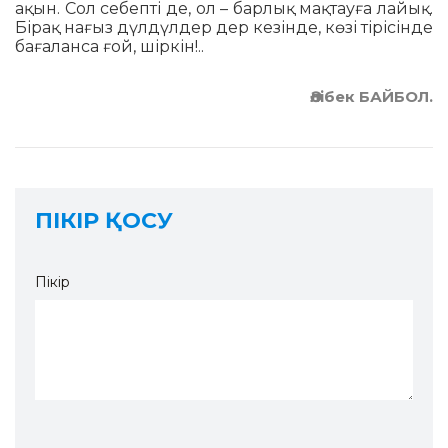
ақын. Сол себепті де, ол – барлық мақтауға лайық.
Бірақ нағыз дүлдүлдер дер кезінде, көзі тірісінде
бағаланса ғой, шіркін!..
Әлібек БАЙБОЛ.
ПІКІР ҚОСУ
Пікір