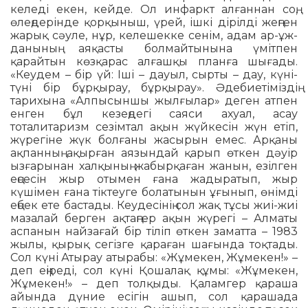
келеді екен, кейде. Ол ин­фаркт алғаннан соң,
өлеңдерінде қорқыныш, үрей, ішкі дірілді жеңген
жарық сәуле, нұр, келешекке сенім, адам ар-ұж­
да­ны­ның аяқасты болмай­тынына үміт­пен
қарайтын көзқарас алғашқы планға шығады.
«Кеудем – бір үй: Іші – дауыл, сырты – дау, күні-
түні бір бұрқырау, бұрқырау». Әдебиетіміздің
тарихына «Алпысыншы жылғылар» деген атпен
енген бұл кезеңдегі саяси ахуал, асау
тоталитаризм сезімтал ақын жүйкесін жүн етіп,
жүрегіне жүк болғаны жасырын емес. Арқаны
ақпанның ақырған аязындай қарып өткен дәуір
ызғарынан халқының жабырқаған жанын, езілген
еңсесін жыр отымен ғана жадыратып, жыр
күшімен ғана тіктеуге болатынын ұғы­нып, өнімді
еңбек ете бастады. Кеу­десінің сол жақ тұсы жиі-жиі
мазалай берген ақтаңгер ақын жүрегі – Алматы
аспанын найзағай бір тіліп өткен заматта – 1983
жылы, қырық сегізге қараған шағында тоқтады.
Сол күні Атырау атырабы: «Жұмекен, Жұме­кен!» –
деп еңіреді, сол күні Қошалақ құмы: «Жұмекен,
Жұмекен!» – деп толқыды. Қаламгер қараша
айында дүние есігін ашып, сол қарашада