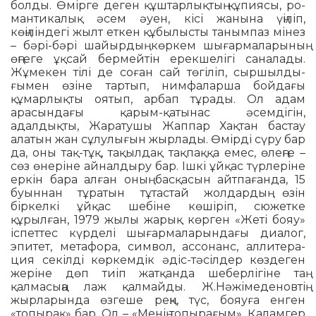
болды. Өмірге деген құштарлықтың құпиясы, ро­
ман­ти­калық әсем әуен, кісі жанына үңіліп,
көңіліндегі жылт еткен құбылыс­ты танымпаз мінез
– бәрі-бәрі шайырдың көркем шығармаларының
өңгеге ұқсай бермейтін ерекшелігі саналады.
Жұме­кен тілі де соған сай төгіліп, сыршылды­
ғымен өзіне тартып, нимфаларша бой­дағы
құмарлықты оятып, арбап тұрады. Ол адам
арасындағы қарым-қатынас әсемдігін,
адалдықты, Жарату­шы Жаппар Хақтан бастау
алатын жан сұлулығын жырлады. Өмірді сүру бар
да, оны тақ-тұқ, тақылдақ тақпаққа емес, өлеңге –
сөз өнеріне айналдыру бар. Ішкі ұйқас түрлеріне
еркін бара алған оның басқасын айтпағанда, 15
буыннан тұратын тұтастай жолдардың өзін
біркелкі ұйқас шебіне көшіріп, сюжетке
құрылған, 1979 жылы жарық көрген «Жеті бояу»
іспеттес күрделі шығармаларындағы диалог,
эпитет, метафора, символ, ассонанс, аллитера­
ция секілді көркемдік әдіс-тәсілдер көздеген
жеріне дөп тиіп жатқанда шеберлігіне таң
қалмасыңа лаж қал­майды. Ж.Нәжімеденовтің
жырларында өзгеше реңк, түс, бояуға енген
«топы­рақ» бар. Ол – «Менің топырағым». Қаламгер