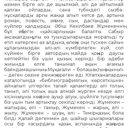
өзімен бірге әлі де ашылмай, әлі де айтылмай
қалған ойларды, сана түбіндегі сызба-
нұсқаларды арғы жаққа алып кетсе де, артына
роман, повесть, әңгіме, сын, дастандар мен
күйлер қалдырды. Әбіш Кекілбаев Жұмекеннің
бұл еңбегін «қайсарлыққа» балапты. Сабыр
ақсақалдың ұлы өз туынды­ларында моральді ту
етіп көтергені өз алдына, өлеңін оқи түскен сайын
құлағымыздан әлі-әлі күмбірлеген күй, сол
күймен бірге автордың майда қоңыр даусы
кетпейтіні біз үшін қызық көрінді. Бір әдеби
жиында елге танымал ақын ағамыз
баяндамашының: «Мұ­қағали – болашақтың ақыны!»
– деген сөзіне ренжіңкіреген еді. Кітапхана­лардың
каталогында «библиографиялық көрсеткішке»
айналып үлгерген талай қаламгерді әлі толық
танып, әлі толық аша алмай жүрген кезде әлгі
кісінің мұны көңіліне ауыр алуы, шүйліге тү­суі­нің өзі
біз үшін тым артықтау секілді көрінді. Жұмекен –
жапырақ, елі – тамыр, Жұмекен – жарық, елі –
жылу, Жұмекен – шуақ, елі – Темірқазық бола
білді. Қалай дегенмен де, шайыр шығармалары
осы бір ғасырдағы қазақ аспанында жаңғыра