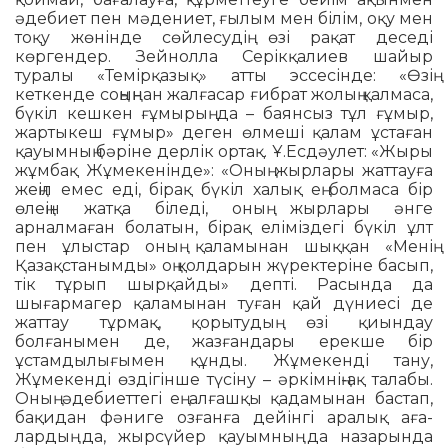
әдебиет пен мәдениет, ғылым мен білім, оқу мен
тоқу жөнінде сөйлесудің өзі рақат деседі
көргендер. Зейнолла Серік­қалиев шайыр
туралы «Темір­қазық» атты эссесінде: «Өзің
кеткенде соңың­нан жалғасар ғибрат жолың қалмаса,
бүкіл кешкен ғұмырың да – баянсыз тұл ғұмыр,
жартыкеш ғұмыр» деген өлмеші қалам ұстаған
қауымның бәріне дерлік ортақ. Ұ.Есдәулет: «Жыры
жұмбақ Жұмекенінде»: «Оның жырлары жаттауға
жеңіл емес еді, бірақ бүкіл халық ең болмаса бір
өлеңін жатқа біледі, оның жырлары әнге
арналмаған болатын, бірақ еліміздегі бүкіл ұлт
пен ұлыстар оның қаламынан шыққан «Менің
Қазақс­танымды» оң қолдарын жүректеріне басып,
тік тұрып шыр­қайды» депті. Расында да
шығармагер қаламынан туған қай дүниесі де
жаттау тұрмақ, қорытудың өзі қиындау
болғанымен де, жазғандары ерекше бір
ұстамдылығы­мен құнды. Жұмекенді тану,
Жұмекенді өздігінше түсіну – әр­кімнің-ақ талабы.
Оның әдебиеттегі ең алғашқы қада­мынан бастап,
бақидан фәниге озғанға дейінгі аралық аға­
лардың да, жырсүйер қауымның да назарында