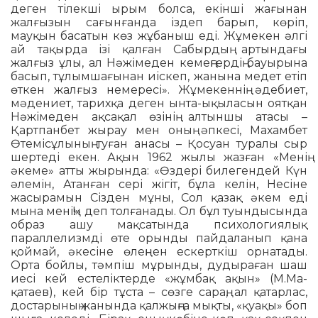
деген тілекші ырым болса, екінші жағынан
жалғызын сағынғанда іздеп барып, көріп,
мауқын басатын көз жұбаныш еді. Жұмекен әлгі
ай тақырда ізі қалған Сабырдың артын­дағы
жалғыз ұлы, ал Нәжімеден кемең­гердің бауырына
басып, тұлымшағынан иіскеп, жанына медет етіп
өткен жалғыз немересі». Жұмекеннің әдебиет,
мәде­ниет, тарихқа деген ынта-ықыласын оятқан
Нәжі­меден ақсақал өзінің алтыншы атасы –
Қартпанбет жырау мен оның әпкесі, Махамбет
Өтеміс­ұлының туған анасы – Қосуан туралы сыр
шертеді екен. Ақын 1962 жылы жазған «Менің
әкеме» атты жырында: «Өздері билегендей Күн
әлемін, Атанған сері жігіт, бұла келін, Несіне
жасырамын Сізден мұны, Сол қазақ әкем еді
мына менің!» деп толғанады. Ол бұл туындысында
образ ашу мақсатында психологиялық
параллелизмді өте орынды пайдаланып қана
қоймай, әкесіне өлеңнен ес­керткіш орнатады.
Орта бойлы, тәмпіш мұрынды, дудыраған шаш
иесі кей естеліктерде «жұмбақ ақын» (М.Ма­
қатаев), кей бір тұста – сөзге сараң, ал қатарлас,
достарының жанында қал­жың­ға мықты, «қуақы» боп