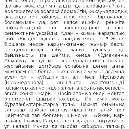
шыға келеді. Бірақ оның көбіне-көп қақ-соқпен
шатағы жоқ, ешкімнің алдында жалбақтамайтын,
ерегес-егеске араласа бермейтін, көкауыздардың
алдында көп сөйлеуді теріс көретін біртоға кісі
болғанымен де, реті келсе ешкімді рен­жіте
қоймайтындай етіп шешендерше шешіле
сөйлейтінге ұқсайды. Адам – қызық жаратылыс
қой. «Кісідегінің кілті аспанда» емес пе?! Және
біршама нәрсе қарым-қатынас, жұмыр басты
пенденің көңілін табу, жанын түсінуге де
байланысты ма дейміз, кейде. Жұме­кеннің
Алматыға келуі мен консерва­торияға түсуіне
жастайынан домбыра аспабына деген ынта-
ықыласы сеп болған екен. Ақындығы өз алдына,
әуелі ол – күйшілікпен, ал Нәсіп Мұс­тахов­а
(Нәжімеденова) – әншілікпен әуестенген-ді.
Қаламгер хал үстінде жатқан атасының ақ батасын
алған соң жан жары – Нәсіп апамыз екеуі мектеп
бітірместен шаңырақ көтереді. Иә, өмір жолы
бұралаң-бұлтарыстарға толы. Шахмат ойынына
ынтызар шайыр осынау тіршілікте талай рет
цейтнотқа тап болғаны шындық… Әйкен, Қар­
лығаш, Тоғжан, Саида – төрт қыздан соң дүниеге
ұл келеді. Мұнда да сырбаз, сабырлы, тапқыр,