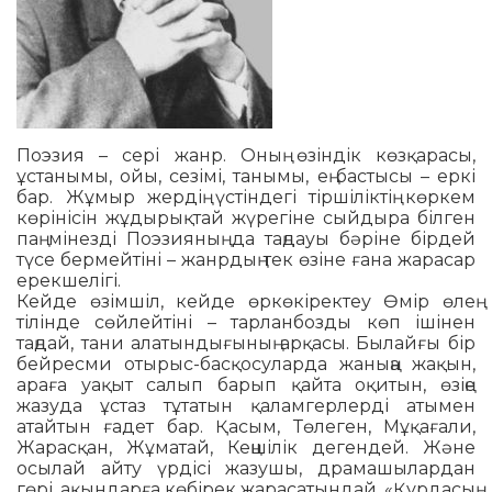
Поэзия – сері жанр. Оның өзіндік көзқарасы,
ұстанымы, ойы, сезімі, танымы, ең бастысы – еркі
бар. Жұмыр жердің үстіндегі тіршіліктің көркем
көрінісін жұдырықтай жүрегіне сыйдыра білген
паң мінезді Поэзияның да таңдауы бәріне бірдей
түсе бермейтіні – жанрдың тек өзіне ғана жарасар
ерекшелігі.
Кейде өзімшіл, кейде өркөкіректеу Өмір өлең
тілінде сөйлейтіні – тар­ланбозды көп ішінен
таңдай, тани алатындығының арқасы. Былайғы бір
бейресми отырыс-басқосуларда жа­ныңа жақын,
араға уақыт салып барып қайта оқитын, өзіңе
жазуда ұстаз тұтатын қаламгерлерді атымен
атайтын ғадет бар. Қасым, Төлеген, Мұқағали,
Жарасқан, Жұматай, Кеңшілік де­ген­дей. Және
осылай айту үрдісі жазушы, драмашылардан
гөрі, ақын­дарға кө­бі­рек жарасатындай. «Құрдасың