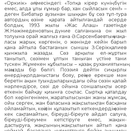
«Оркиік» әңгімесіндегі: «Топқа кірер күнің бүгін
емес, алда ұлы ғұмыр бар, хан сыйласын сені!» –
деген Бибатыр аузынан шыққан бұ сөз тұп-тура
автордың өзіне қарата айтылған­дай әсерде
болдық. 1993 жылы «Жас Алаш» газетінде
Ж.Нәжіме­денов­тың дүние салғанына он жыл
толуына орай жалғыз ғана Ә.Сәрсенбаевтың мақа­
ласы жарық көргенін, о жөнінде кейін барып
қана айтыла бастағанын сыншы З.Серікқалиев
қынжыла жаза­ды. Сөз арқылы ел-жұртын
танытып, сөзімен ұлтын таныған үстіне тани
түскен Жұме­кен құбылысы – қазақ рухания­ты­ның
маңызды бір бөлігі. Поэзия дейтін сиқырлы
өнердің қолданыстағы бояу, реңіне ерекше мән
беретін ақын туындыларындағы ойы сөзін қалай
нәрлендірсе, сөзі де ойына соншалық­ты әсер
еткенін байқау қиынға соқпас. Сыртқа қаталдау
боп көрінгенімен, жаратылысынан жаны жұмсақ,
ойы сергек, жан баласына жақсылықтан басқаны
ойламайтын, көңілін құлазы­тып кеткендердің өзіне
кек сақтамай­тын, біреуді-біреуге айдап салуға,
біреуді-біреумен кетістіруге емес, жақын­
дастыруға, жақсының жақсылы­ғын айтып қана
қоймай, бағалауға, құрметтеуге бейім ақынмен