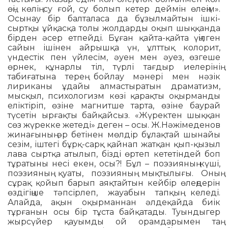
өңі, көлің су ғой, су болып кетер деймін өлеңім».
Осынау бір балталаса да бұзылмайтын ішкі-
сыртқы ұйқасқа толы жолдарды оқып шыққанда
бірден әсер етпейді. Бұған қайта-қайта үңілген
сайын ішінен айрышқа үн, ұлттық колорит,
үндестік пен үйлесім, әуен мен әуез, өзгеше
өрнек, құнарлы тіл, түрлі тағдыр иелерінің
табиғатына терең бойлау мәнері мен нәзік
лириканы ұдайы алмастыратын драматизм,
мысқыл, психологизм көзі қарақты оқырманды
еліктіріп, өзіне магнитше тарта, өзіне баурай
түсетін ырғақты байқайсыз. «Жүректен шыққан
сөз жүрекке жетеді» деген – осы. Ж.Нәжімеденов
жинағы­ның әр бетінен мөлдір бұлақтай шынайы
сезім, іштегі бұрқ-сарқ қайнап жатқан қып-қызыл
лава сыртқа атылып, бізді өртеп кететіндей боп
тұратыны несі екен, осы?! Бұл – поэзияның күші,
поэзияның қуаты, поэзияның мықты­лығы. Оның
сұрақ қойып барып аяқ­тайтын кейбір өлеңдерін
өздігіңше тәпсірлеп, жауабын тапқың келеді.
Алайда, ақын оқырманнан әлдеқайда биік
тұрғанын осы бір тұста байқатады. Туындыгер
жырсүйер қауымды ой орамдарымен таң