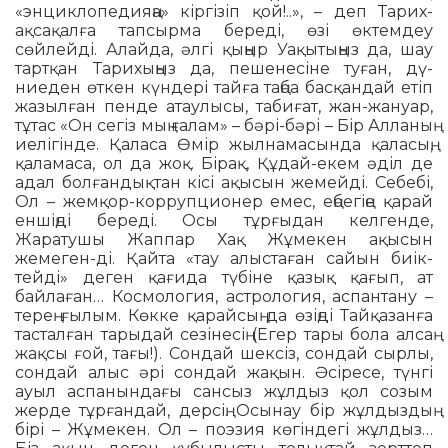
«энциклопедияңа» кіргізіп қой!..», – деп Тарих-
ақсақалға тапсырма береді, өзі өктемдеу
сөйлейді. Алайда, әлгі қыңыр Уақытыңыз да, шау
тартқан Тарихыңыз да, пешенесіне туған, дү­
ниеден өткен күндері тайға таңба басқандай етіп
жазылған пенде атау­лысы, табиғат, жан-жануар,
тұтас «Он сегіз мың ғалам» – бәрі-бәрі – Бір Алла­ның
иелігінде. Қаласа Өмір жыл­на­масында қаласың,
қаламаса, ол да жоқ. Бірақ, Құдай-екем әділ де
адал болғандықтан кісі ақысын жемейді. Себебі,
Ол – жемқор-коррупционер емес, еңбегіңе қарай
еншіңді береді. Осы тұрғыдан келгенде,
Жаратушы Жаппар Хақ Жұмекен ақысын
жемеген-ді. Қайта «тау алыстаған сайын биік­
тейді» деген қағида түбіне қазық қағып, ат
байлаған… Космология, астрология, аспантану –
терең ғылым. Көкке қа­райсың да өзіңді Тайқазанға
тасталған тарыдай сезінесің (Егер тары бола алсаң
жақсы ғой, тағы!). Сондай шексіз, сондай сырлы,
сондай алыс әрі сондай жақын. Әсіресе, түнгі
ауыл аспанындағы сансыз жұлдыз қол созым
жерде тұрған­дай, дерсің. Осынау бір жұлдыздың
бірі – Жұмекен. Ол – поэзия көгіндегі жұлдыз…