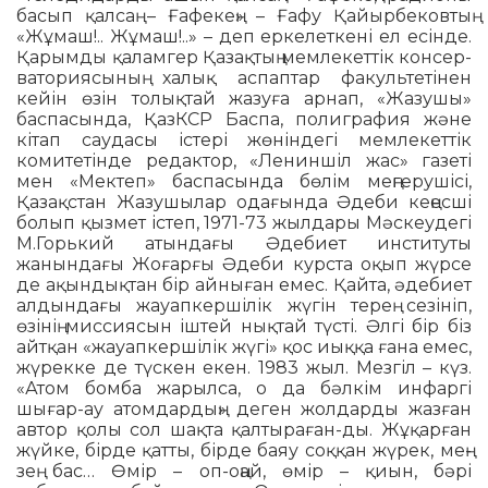
басып қалсаң – Ғафекең» – Ғафу Қайырбековтың
«Жұмаш!.. Жұмаш!..» – деп еркелеткені ел есінде.
Қарымды қаламгер Қазақтың мемлекеттік консер­
ваториясының халық аспаптар факультетінен
кейін өзін толықтай жазуға арнап, «Жазушы»
баспасында, ҚазКСР Баспа, полиграфия және
кітап саудасы істері жөніндегі мемлекеттік
комитетінде редактор, «Лениншіл жас» газеті
мен «Мектеп» баспасында бөлім меңгерушісі,
Қазақстан Жазушылар одағында Әдеби кеңесші
болып қызмет істеп, 1971-73 жылдары Мәскеудегі
М.Горький атындағы Әдебиет институ­ты
жанындағы Жоғарғы Әдеби курста оқып жүрсе
де ақындықтан бір айныған емес. Қайта, әдебиет
алдындағы жауап­кер­шілік жүгін терең сезініп,
өзінің мис­сия­сын іштей нықтай түсті. Әлгі бір біз
айтқан «жауапкершілік жүгі» қос иыққа ғана емес,
жүрекке де түскен екен. 1983 жыл. Мезгіл – күз.
«Атом бомба жа­рылса, о да бәлкім инфаргі
шығар-ау атомдардың» деген жолдарды жазған
автор қолы сол шақта қалтыраған-ды. Жұқарған
жүйке, бірде қатты, бірде баяу соққан жүрек, мең-
зең бас… Өмір – оп-оңай, өмір – қиын, бәрі