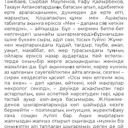
Тәжібаев, Сырбай Мәуленов, Ғафу Қайырбеков,
Тахауи Ахтанов­тардың ақ батасын алып, әдебиетке
ерте араласқанымен, дүн­ие­ден де ерте өтті,
жарықтық. Қо­шалақ­тың құмы мен Ашақтың
табиғаты ақынға еріксіз: «Мен – далама сіңіп кеткім
келедіні», – айтқызды. Бұл – өмірмен бетпе-бет
келгендегі шынайы шығармагердің бұрнағыдан
ішіне бүккен сыры, әділ сөзі, тосын түйіні. Жұ­ме­
кен жырла­рын­дағы Құдай, тағ­дыр, тәубе, ажал,
уақыт, махаббат, ел, жер турасын­дағы тұңғиық
ойлары ерік­сіз назар аудартады. Кей естелік­
терде он­ың «бір жерге асыққан­дығы» жөнінде
жазыл­ған-ды. Бұл ақынның өз өлімін, көрер күнінің
аз қалғанын сәуегейлік­пен айта алғаны, сезгені –
сирек кез­десетін қасиет. «Осы мен өлгенім жоқ
па екен» – деп қалам, өйткені, кей мақтаулар
некролог секілді», – деуінде асқақтықтан гөрі
астарлылық, өзін әспеттей көрсетуден гөрі, қара
тастай ауыр әзіл-ажуа басымырақ. Ж.Нә­жі­ме­
денов шығармаларында көп шайыр­да кезіге
бермейтін – поэтикалық ин­туиция, жүректің баяу
ғана соққан лүпілі бар. Ақын жырларын
жалғыздан-жалғыз отырып оқығанда «мүмкін біз
оның кілтін әлі таппаған шығармыз» деген де ой