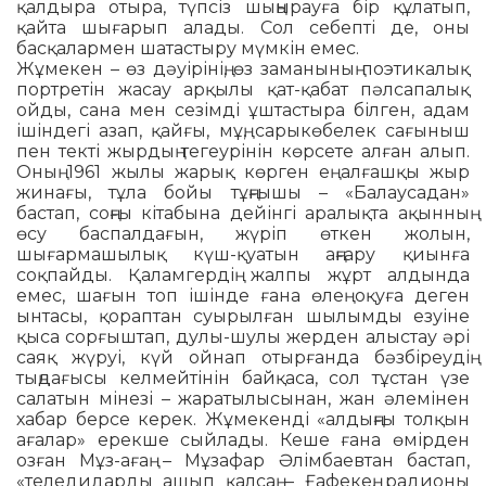
қалдыра отыра, түпсіз шыңырауға бір құлатып,
қайта шығарып алады. Сол себепті де, оны
басқалармен шатастыру мүмкін емес.
Жұмекен – өз дәуірінің, өз заманы­ның поэтикалық
портретін жасау арқылы қат-қабат пәлсапалық
ойды, сана мен сезімді ұштастыра білген, адам
ішіндегі азап, қайғы, мұң, сарыкөбелек сағыныш
пен текті жырдың тегеурінін көрсете алған алып.
Оның 1961 жылы жарық көрген ең алғашқы жыр
жинағы, тұла бойы тұңғышы – «Балаусадан»
бастап, соңғы кітабына дейінгі аралықта ақынның
өсу баспалдағын, жүріп өткен жолын,
шығармашылық күш-қуатын аңғару қиынға
соқпайды. Қаламгердің жалпы жұрт алдында
емес, шағын топ ішінде ғана өлең оқуға деген
ынтасы, қораптан суырылған шылымды езуіне
қыса сорғыштап, дулы-шулы жерден алыстау әрі
саяқ жүруі, күй ойнап отыр­ғанда бәзбіреудің
тыңдағысы келмей­тінін байқаса, сол тұстан үзе
салатын мінезі – жаратылысынан, жан әлемінен
хабар берсе керек. Жұмекенді «алдыңғы толқын
ағалар» ерекше сыйлады. Кеше ғана өмірден
озған Мұз-ағаң – Мұзафар Әлімбаевтан бастап,
«теледидарды ашып қалсаң – Ғафекең, радионы