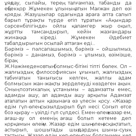
ұяңдау, сыпайы, терең, талғампаз, табанды да
еңбекқор Жұмекен ұлының атын Мағжан деп өзі
қояды. Жазушылар одағында араға апта салып
барып тұрақты түрде өтіп тұратын «Ақындар
сәрсенбілігінде» ойлы қалам­гер жыр оқып,
жұртты тамсанды­рып, кейін жазғандары
жинаққа кіреді. Жұмекен Әдебиет
табалдырығын осы­лай аттаған еді…
Бәріміз – пәлсапашымыз, бәріміз – ойшылмыз,
бәріміз – данамыз, бәріміз – ұлымыз, өзімізше,
бірақ
Ж.Нә­жімеденовтың болмыс-бітімі тіпті бөлек. Ол –
жалғыздық философиясын ұғынып, жалғыздық
табиғатын таны­ғысы келген, жалпы адам
болмысын жан-жақты зерделеуді көздеген ақын.
Оның поэтикалық ұстанымы – ада­м­затты емес,
адамды ашу, ал адамды ашу арқылы Адамзат
аталатын алтын қазы­наға өз үлесін қосу. «Жазар
едім гүл-өлең сызылдырып бұл несі: Соғып өтсе
боз қырау – үзілді гүл сүлдесі. Емен-өлең жазар ем,
ағаш-ау ол еменің, ағаш болып кетеме деп
қорқамын өлеңім. Жазар едім шың-өлең асқақтатып,
астырып, шошытады шыңдардың шыны-суық
тастығы. Жазар едім көл-өлең, пәк болғанмен көл