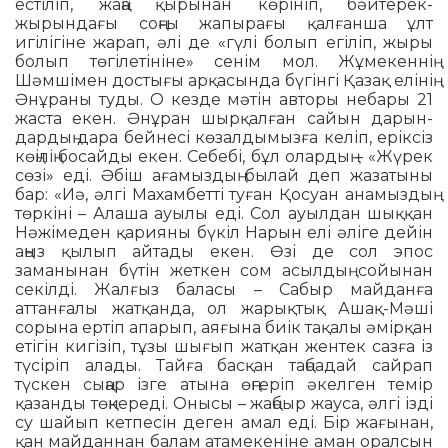
естіліп, жаңа қырынан көрініп, бәйтерек-
жырындағы соңғы жапырағы қалғанша ұлт
игілігіне жарап, әлі де «гүлі болып егіліп, жыры
болып төгілетініне» сенім мол. Жұме­кен­нің
Шәмшімен достығы арқасында бүгінгі Қазақ елінің
Әнұраны туды. О кезде мәтін авторы небары 21
жаста екен. Әнұран шырқалған сайын дарын­
дардың дара бейнесі көзалдымызға келіп, еріксіз
көңілің босайды екен. Себебі, бұл олардың – «Жүрек
сөзі» еді. Әбіш ағамыздың былай деп жазатыны
бар: «Иә, әлгі Махамбетті туған Қосуан анамыздың
төркіні – Алаша ауылы еді. Сол ауылдан шыққан
Нәжімеден қа­рияны бүкіл Нарын елі әліге дейін
аңыз қылып айтады екен. Өзі де сол эпос
заманынан бүтін жеткен сом асылдың сойынан
секілді. Жалғыз баласы – Сабыр майданға
аттанғалы жатқанда, ол жарықтық Ашақ-Мәші
сорына ертіп апарып, аяғына биік тақалы әмірқан
етігін кигізіп, тұзы шығып жатқан жен­тек сазға із
түсіріп алады. Тайға басқан таңбадай сайрап
түскен сыңар ізге атына өңгеріп әкелген темір
қазанды төңкереді. Онысы – жаңбыр жауса, әлгі ізді
су шайып кетпесін деген амал еді. Бір жағынан,
қан майданнан балам атамекеніне аман оралсын