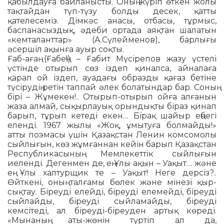
қабылдауға байланысты. Оның жүріп өткен жолы
тақтайдан түп-түзу болды десек, қатты
қателесеміз. Дімкәс анасы, отбасы, тұрмыс,
баспанасыздық, әдеби ортада аяқтан шалатын
«кемталанттар» (А.Сүлейменов), барлығы
әсершіл ақынға ауыр соқты.
Ғаб-ағаң (Ғабең!) – Ғабит Мүсіре­пов жазу үстелі
үстінде отырып сөз іздеп қиналса, айналаға
қарап ой іздеп, ауадағы образды қағаз бетіне
түсірудің ретін таппай әлек болатындар бар. Соның
бірі – Жұмекен!.. Отырып-оты­рып ойға алғанын
жаза алмай, сықыр­лауық орындықты біраз қинап
барып, тұрып кетеді екен… Бірақ шайыр еңбегі
еленді. 1967 жылы «Жоқ, ұмытуға болмайды!»
атты поэмасы үшін Қазақс­тан Ленин комсомолы
сыйлығын, көз жұмғаннан кейін барып Қазақстан
Республикасының Мемлекеттік сый­лығын
иеленді. Дегенмен де, ең Ұлы ақын – Уақыт… және
ең Ұлы халтурщик те – Уақыт! Неге дерсіз?..
Өйткені, оның талғамы бөлек және мінезі қыр­
сықтау. Біреуді елейді, біреуді елемейді, біреуді
сыйлайды, біреуді сыйламайды, біреуді
кемсітеді, ал біреуді-біреуден артық көреді.
«Мынаның аты-жөнін түртіп ал да,