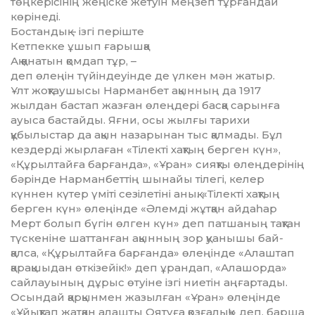
төңкерісінің жеңіске жетуін меңзеп тұрғандай
көрінеді.
Бостандық – ізгі періште
Кетпекке ұшып ғарышқа
Ақ қанатын қомдап тұр, –
деп өлеңін түйіндеуінде де үлкен мән жатыр.
Ұлт жоқтаушысы Нарманбет ақынның да 1917
жылдан бастап жазған өлеңдері басқа са­­­рынға
ауыса бастайды. Яғни, осы жылғы та­­рихи
құбылыстар да ақын назарынан тыс қал­­мады. Бұл
кездерді жырлаған «Тілекті хақ­тың берген күн»,
«Құрылтайға барғанда», «Ұран» сияқты өлеңдерінің
бәрінде Нар­ман­беттің шынайы тілегі, келер
күннен күтер үмі­ті сезілетіні анық. «Тілекті хақтың
берген күн» өлеңінде «Әлемді жұтқан айдаһар
Мерт бо­лып бүгін өлген күн» деп патшаның тақтан
түс­кеніне шаттанған ақынның зор қуанышы бай­
қалса, «Құрылтайға барғанда» өлеңінде «Алаштап
қарақшыдан өткізейік!» деп ұран­дап, «Алашорда»
сайлауының дұрыс өтуіне ізгі ниетін аңғартады.
Осындай қарқынмен жазылған «Ұран» өлеңінде
«Ұйықтап жатқан алашты Оятуға қозғалық!» деп, барша