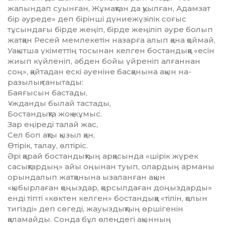
жалындап суынған, Жұмақтан да қуыл­ған, Адамзат
бір әуреде» деп бірінші дүние­жүзі­­­­лік соғыс
тұсындағы бірде жеңіп, бірде жеңі­ліп әуре болып
жатқан Ресей мемлекетін на­зарға алып қана қоймай,
Уақытша үкіметтің то­сынан келген бостандыққа «есін
жиып күй­леніп, әбден бойы үйреніп алғаннан
соң», қай­тадан ескі әуеніне басқанына ақын на­
разылық танытады:
Баяғысын бастады,
Ұжданды былай тастады,
Бостандықта жоқ жұмыс.
Зар еңіреді талай жас,
Сел боп ақты қызыл қан,
Өтірік, талау, өлтіріс.
Әрі қарай бостандықтың арқасында «ші­рік жүрек
сасықтардың» айы оңынан туып, олар­­дың арманы
орындалып жатқанына ыза­ланған ақын
«қыбырлаған қоңыздар, қорсыл­да­ған доңыздарды»
енді тіпті «көктен келген» бостандыққа «тілін, қолын
тигізді» деп сөгеді, жауыздықтың өршігенін
қаламайды. Сонда бұл өлеңдегі ақынның