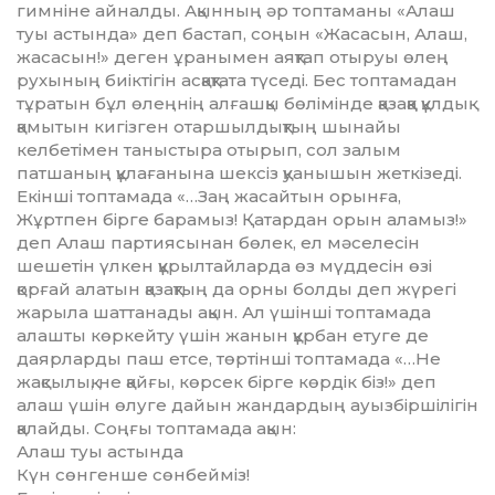
гимніне айналды. Ақынның әр топтаманы «Алаш
туы астында» деп бастап, соңын «Жасасын, Алаш,
жасасын!» деген ұранымен аяқтап отыруы өлең
рухының биіктігін асқақтата түседі. Бес топтамадан
тұ­ратын бұл өлеңнің алғашқы бөлімінде қа­зақ­қа құлдық
қамытын кигізген отаршылдық­тың шынайы
келбетімен таныстыра отырып, сол залым
патшаның құлағанына шексіз қуа­нышын жеткізеді.
Екінші топтамада «…Заң жасайтын орынға,
Жұртпен бірге барамыз! Қа­тардан орын аламыз!»
деп Алаш партиясынан бөлек, ел мәселесін
шешетін үлкен құрыл­тайларда өз мүддесін өзі
қорғай алатын қазақтың да орны болды деп жүрегі
жарыла шаттанады ақын. Ал үшінші топтамада
алашты көркейту үшін жанын құрбан етуге де
даярларды паш етсе, төртінші топтамада «…Не
жақсылық, не қайғы, көрсек бірге көрдік біз!» деп
алаш үшін өлуге дайын жандардың ауыз­біршілігін
қалайды. Соңғы топтамада ақын:
Алаш туы астында
Күн сөнгенше сөнбейміз!