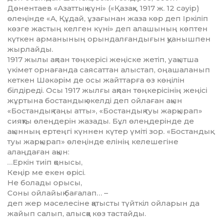
Дөнентаев «Азаттық күні» («Қазақ», 1917 ж. 12 сәуір)
өлеңінде «А, Құдай, ұзағынан жаза көр деп Іркіліп
көзге жастың келген күні» деп алашының көптен
күткен арманының орын­далғандығын қуанышпен
жырлайды.
1917 жылы ақпан төңкерісі жеңіске жетіп, уақытша
үкімет орнағанда саясаттан алыстап, оңашаланып
кеткен Шәкәрім де осы жайт­тар­ға өз көңілін
білдіреді. Осы 1917 жылғы ақ­пан төңкерісінің жеңісі
жұртына бостандық әкел­ді деп ойлаған ақын
«Бостандық таңы ат­ты», «Бостандық туы жарқырап»
сияқты өлең­дерін жазады. Бұл өлеңдерінде де
ақын­ның ертеңгі күннен күтер үміті зор. «Бос­тан­дық
туы жарқырап» өлеңінде елінің келе­шегіне
алаңдаған ақын:
…Еркін тиіп қонысы,
Кеңір ме екен өрісі.
Не болады орысы,
Соны ойлайық бағалап… –
деп жер мәселесіне қатысты түйткіл ойларын да
жайып салып, алысқа көз тастайды.