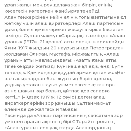
қурап жатқан меңіреу далаға жан бітіріп, елі­нің
көсегесін көгерткен жаңбырға теңейді.
Ақпан төңкерісінен кейін елінің толық азат­тығына қол
жеткізу үшін алаш қайрат­кер­лері Алаш партиясын
құрып, батыл қи­мыл-әрекет жасауға кірісе бастаған
кезінде Сұлтанмахмұт «Сарыарқа» газетінде «Алаш
ұраны» (1917ж. 21 қараша) атты өлеңін жариялайды.
Яғни, 1917 жылдың 20 наурызында Петроградтан
жолдаған Әлихан, Мұстафа, Міржақыптың «Алаш
ұраны» атты мақала­сын­дағы: «Азаттық таңы атты.
Тілекке құдай жеткізді. Күні кеше құл едік, енді бүгін
теңел­дік. Қам көңілде қаяудай арман қалған жоқ. Не­
ше ғасырлардан бері жұрттың бәрін қор­лықта,
құлдықта ұстаған жауыз үкімет өзгеге қазған оры
өзіне шағын көр болып, қайтпас қара сапарға
кетті…» («Қазақ», 1917 ж. 12 сәуір) деген алаш
қайраткерлерінің зор қуанышы Сұлтанмахмұт
өлеңінде де жалғасын табады.
Расында да «Алаш» партиясының саясатына зор
үмітпен қараған ақынның бірі С.То­райғыровтың
«Алаш ұраны» сол уақыттарда Алашорданың