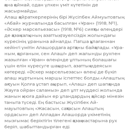
қана қоймай, одан үлкен үміт күтетінін де
жасырмайды.
Алаш қайраткерлерінің бірі Жүсіпбек Аймуытовтың
«Абай» журналында басылған «Ұран» (1918, №1),
«Әскер марсельезасы» (1918, №6) сияқты өлеңдері
де қазақ халқының азат­тық, тәуелсіздік жолындағы
күресінің ұра­нына айналды. Патша құлағаннан
кейінгі үмітін Алашордаға артқаны байқалады. «Ұра­
ным, қорғаным, сен Алаш!» деп жалынды рухпен
жазылған «Ұран» өлеңінде ұлтының бо­лашағы
үшін елін күресуге шақырып, азат­­тық идеясын
көтереді. «Әскер марсельезасы» өлеңі де бүкіл
алаш жұртының маршы іспеттес болды.«Алаштың
ақ туын Қолға ұс­тап ақырып, «Алаш» деп шапқанда
Жауға ой­ран саламыз» деп ұлт мүддесі жолында
жа­нын қиюға дайын ер ұландардың қайсар мі­незін
таныта түседі. Ең бастысы Жүсіпбек Ай­
мауытовтың «Жасасын, сақтасын Алаштың
ордасын» деп Алладан Алашорда үкіметінің
мызғымас беріктігін тілегені қазақ жастарына рух
беріп, шабыттандырған еді.