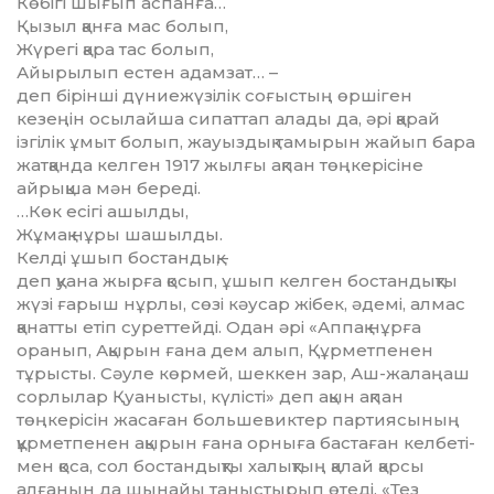
Көбігі шығып аспанға…
Қызыл қанға мас болып,
Жүрегі қара тас болып,
Айырылып естен адамзат… –
деп бірінші дүниежүзілік соғыстың өршіген
кезеңін осылайша сипаттап алады да, әрі қарай
ізгілік ұмыт болып, жауыздық тамырын жайып бара
жатқанда келген 1917 жылғы ақпан төңкерісіне
айрықша мән береді.
…Көк есігі ашылды,
Жұмақ нұры шашылды.
Келді ұшып бостандық,–
деп қуана жырға қосып, ұшып келген бос­тан­дықты
жүзі ғарыш нұрлы, сөзі кәусар жі­бек, әдемі, алмас
қанатты етіп суреттейді. Одан әрі «Аппақ нұрға
оранып, Ақырын ғана дем алып, Құрметпенен
тұрысты. Сәуле көр­мей, шек­кен зар, Аш-жалаңаш
сорлылар Қуа­ныс­ты, күлісті» деп ақын ақпан
төңкерісін жаса­ған большевиктер партиясының
құрмет­пенен ақырын ғана орныға бастаған келбе­ті­
мен қоса, сол бостандықты халықтың қалай қар­сы
алғанын да шынайы таныстырып өтеді. «Тез