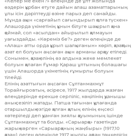
«Келер ме екен?» өлеңінде де ұлт жолында
өздерін құрбан етуге дайын алаш аза­мат­тарының
ұлы ісін дәріптеуді өзіне парыз деп санайды.
Мұнда ақын «сарғайып сағын­дырып қолға түскен»
Алашорда үкіметінің құнын білуге шақырып қана
қоймай, сол «асылдан» айырылып қалмауын
уағыздайды. «Көреміз бе?» деген өлеңінде де
«Алаш» атты орда құрып шалқығанын» көріп, қазақтың
азат ел болуын аңсаған ақын арманы арқау етіледі.
Сонымен, қазақ елінің өз алдына же­ке мемлекет
болуын қалаған Ғұмар Қараш ұлтының болашағы
үшін Алашорда үкіметінің ғұмырлы болуын
тілейді.
Елінің азаттығын аңсаған Сұлтанмахмұт
Торайғыровтың, әсіресе, 1917 жылдарда жаз­ған
өлеңдерінде ерекше серпіліс, көңілінің қуа­нышы
анық сезіліп жатады. Патша тағы­нан құлағанда
отаршылдық езгіде қалған қалың елінің еңсесі
көтеріледі деп қуанған зиялы қауымының ішінде
Сұлтанмахмұт та болды. «Сарыарқа» газетінде
жарық көрген «Са­рыарқаның жаңбыры» (1917,10
қазан) деген өлеңінде 1917 жылғы ақпан төңкерісін