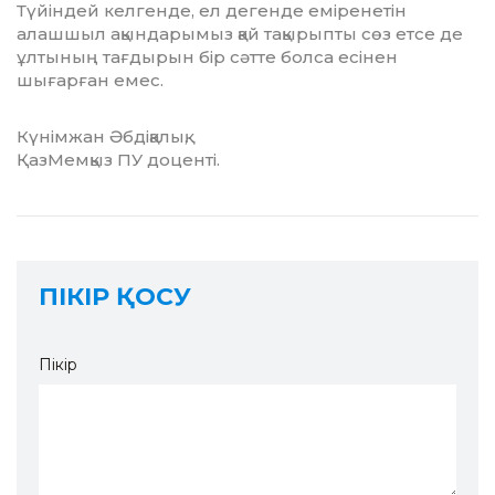
Түйіндей келгенде, ел дегенде еміренетін
алашшыл ақындарымыз қай тақырыпты сөз етсе де
ұлтының тағдырын бір сәтте болса есі­нен
шығарған емес.
Күнімжан Әбдіқалық,
ҚазМемқыз ПУ доценті.
ПІКІР ҚОСУ
Пікір