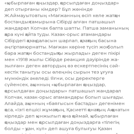
«қыбырлаған қоңыздар, қорсылдаған доңыздар»
деп отырғаны кімдер? Бұл жөнінде
Ж.Аймауытовтың «Мағжанның өсiп келе жатқан
бостандық тамырына Сiбiрдi ал­ған патшашыл
жандарал Колчак балта шап­ты. Патша заманының
қара күнi қайта ту­ды. Казак-орыс атамандары
Сiбiрдегi қазақ да­ласын шарлап, қазақтың басына
әңгiртаяқ орнатты. Мағжан көрiне түсiп жоқ болып
бара жатқан бостандықты жырлады» деген пікірі
мен «1918 жылы Сібірде реакция дәуірінде жа­­
зылған» деген автордың өз ескертпесінің сәй­
кестік танытуы осы өлеңнің сырын тез ұғу­ға
мүмкіндік әкеледі. Яғни, осы деректерге
сүйенсек, ақынның «қыбырлаған қоңыздар,
қорсылдаған доңыздары» патшашыл жандарал
Колчак, казак-орыс атамандары болып шығады.
Алайда, ақынның «баяғысын бастады» дегенімен
қоса, «Ізгі елшісі жұмақтың, Қа­­сиетті қонақтың Ақ қанатын
кірледі» деп қынжылып қана қоймай, қыбырлаған
қоңыз­дар мен қорсылдаған доңыздарға «тілегің
бол­ды – қуан, күл» деп ашуға булығуы Қазан