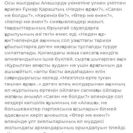
Осы жылдары Алашорда үкіметіне үлкен үміт­­пен
қараған Ғұмар Қараштың «Неден қор­қам?», «Саған
не болды?», «Көреміз бе?», «Өтер ме екен?»,
«Келер ме екен?» сияқтыөлең­дер жазып,
тақырыптарының бірыңғай сауал­дарға
құрылуының өзі тегін емес еді. «Не­ден қор­
қам?»өлеңінде ақынның сол уа­қыт­­тағы тарихи
құбылыстарға деген көз­қара­сы тұс­палды түрде
сипатталады. Қоғамдағы жаңа саясатқа көндіге
алмағандығын ішке бүкпей, сыртқа шығарған ақын
«Құрылған аяқ асты аудан» не үшін қорқатынын да
ашық айтып, «алты басты аждаһадан» елін
сақтандырғысы келеді. «Мезгілсіз ерте туған
таңнан қорқам…» деген өлең жолдарынан ақынның
ел-жұр­ты­ның ертеңін ойлаған салмақты ойлары
жат­қаны анық. Ал «Саған не болды?» өлеңінде сол
кездері көпшілік қауымның не «Алашқа», не
большевиктер партиясына қосыларын білмей
адасқанын көріп қынжылса, «Өтер ме екен?»
өлеңінде ұлт зиялыларының ел мүддесі
жолындағы армандарының орындалуын тілейді.