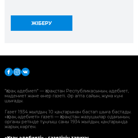
"Қазақ әдебиеті" — Қазақстан Республикасының әдебиет,
мәдениет және өнер газеті. Әр апта сайын, жұма күні
шығады.
Газет 1934 жылдың 10 қаңтарынан бастап шыға бастады.
«Қазақ әдебиеті» газеті — Қазақстан жазушылар одағының
органы ретінде тұңғыш саны 1934 жылдың қаңтарында
жарық көрген.
«Қазақ әдебиеті» - газетінің тарихы