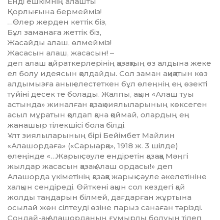
Енді ешкімнің алашты
Қорлығына бермейміз!
…Өлер жерден кеттік біз,
Бұл заманаға жеттік біз,
Жасайды алаш, өлмейміз!
Жасасын алаш, жасасын! –
деп алаш қайраткерлерінің қазақтың өз алдына жеке
ел болу идеясын қолдайды. Сол заман ақиқатын көз
алдымызға анық елестеткен бұл өлеңнің ең өзекті
түйіні десек те болады. Жалпы, ақын «Алаш туы
астында» жи­­налған қазақ зиялыларының көксеген
асыл мұратын қолдап қана қоймай, олардың ең
жанашыр тілекшісі бола білді.
Ұлт зиялыларының бірі Бейімбет Майлин
«Алашордаға» («Сарыарқа», 1918 ж. 3 шілде)
өлеңінде «…Жарық сәуле ендіретін қазаққа Мәң­гі
жылдар жасасын қазақ Алаш ордасы!» деп
Алашорда үкіметінің қазаққа жарық сәуле әкелетініне
халқын сендіреді. Өйткені ақын сол кездегі қай
жолды таңдарын білмей, дағдарған жұртына
осылай жөн сілтеуді өзіне парыз санаған тәрізді.
Сондай-ақ Алашорда­ның ғұмырлы болуын тілеп