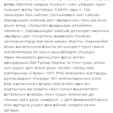
қазақты бірлікке шақыра отырып, «кел, ұйқыдан тұра­
лық» деп қозғау тастайды. Сөйтіп, ақын «…Ор­­
тамыздан бек сайлап, Ынтымақпен көп сай­­лап,
Қарақшыдан озалық!» деп «қарақ­шы­ны» тағы да еске
алып өтеді. «Алаштап қарақшыдан өткізейік!»
немесе «…Қарақ­шыөдан озалық!» дегендегі ақынның
«қарақ­шы» деп отырғаны қазақ жерін тонаған
келімөсек­терді мегзесе керек. Жалпы, Нарманбет
алаш қозғалысына қатысты ел ішіндегі түрлі саяси
мәселелерде өз ойын ашық білді­ріп отырды.
Ақпан төңкерісін қуанышпен қарсы алған
ақындардың бірі Ғұмар Қараш та «Күн туды, алаш,
күн туды» деп еліне ұран тастап, «Алаш аза­
маттарына» («Ұран», 1917, №6) өлеңімен жас­тарды
рухтандарып отырды. Ұлт зиялы­ларының ісіне
бар ықыласымен қолдау көр­сет­­кен ақын ел-
жұртының да оларға «Қол со­­­ғып қошеметтеп»
қостағанын қалайды. «Күн туды» өлеңінде де
«Алаш» деп ұран ша­қы­рып…» деп қазақ азаматтарын
елін қор­ғау­ға үндеп қана қоймай, оларға сенім
артады.