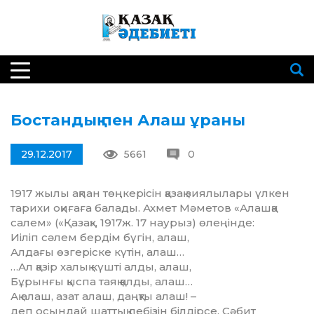
Бостандық пен Алаш ұраны
29.12.2017
5661
0
1917 жылы ақпан төңкерісін қазақ зиялылары үлкен
тарихи оқиғаға балады. Ахмет Мәметов «Алашқа
салем» («Қазақ», 1917ж. 17 наурыз) өлеңінде:
Иіліп сәлем бердім бүгін, алаш,
Алдағы өзгеріске күтін, алаш…
…Ал қазір халық күшті алды, алаш,
Бұрынғы қыспа таяқ қалды, алаш…
Ақ алаш, азат алаш, даңқты алаш! –
деп осындай шаттық лебізін білдірсе, Сәбит