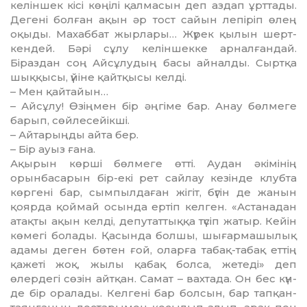
келіншек кісі көңілі қал­масын деп аздап ұрттады.
Дегені бол­ған ақын әр тост сайын ле­піріп өлең
оқыды. Махаббат жыр­лары… Жүрек қылын шерт­
кен­дей. Бәрі сұлу келіншекке ар­налғандай.
Біраздан соң Ай­сұлудың басы айналды. Сыртқа
шық­қысы, үйіне қайтқысы кел­ді.
– Мен қайтайын…
– Айсұлу! Өзіңмен бір әңгіме бар. Анау бөлмеге
барып, сөй­ле­сейік­ші.
– Айтарыңды айта бер.
– Бір ауыз ғана.
Ақырын көрші бөлмеге өтті. Ау­дан әкімінің
орынбасарын бір-екі рет сайлау кезінде клубта
көргені бар, сымпылдаған жігіт, бү­гін де жанын
қоярда қоймай осын­да ертіп келген. «Астанадан
атақ­ты ақын келді, депутаттыққа түсіп жатыр. Кейін
көмегі бо­ла­ды. Қасында болшы, шығар­ма­шылық
адамы деген бөтен ғой, оларға табақ-табақ еттің
қа­жеті жоқ, жылы қабақ болса, же­теді» деп
өлердегі сөзін айт­қан. Самат – вахтада. Он бес күн­
де бір ора­ла­ды. Келгені бар бол­сын, бар тап­қан-