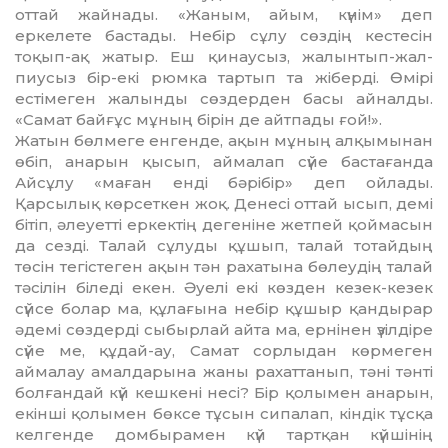
оттай жай­на­ды. «Жаным, айым, күнім» деп
еркелете бастады. Небір сұлу сөз­дің кестесін
тоқып-ақ жатыр. Еш қинаусыз, жалынтып-жал­
пиусыз бір-екі рюмка тартып та жі­­берді. Өмірі
естімеген жа­лын­ды сөздерден басы айналды.
«Са­мат байғұс мұның бірін де айтпады ғой!».
Жатын бөлмеге енгенде, ақын мұның алқымынан
өбіп, ан­а­рын қысып, аймалап сүйе бас­тағанда
Айсұлу «маған енді бә­рібір» деп ойлады.
Қарсылық көр­сеткен жоқ. Денесі оттай ысып, демі
бітіп, әлеуетті еркек­тің дегеніне жетпей қоймасын
да сезді. Талай сұлуды құшып, та­лай тотайдың
төсін тегістеген ақын тән рахатына бөлеудің та­лай
тәсілін біледі екен. Әуелі екі көзден кезек-кезек
сүйсе болар ма, құлағына небір құшыр қан­дырар
әдемі сөздерді сыбырлай ай­та ма, ернінен үзілдіре
сүйе ме, құ­дай-ау, Самат сорлыдан көр­ме­ген
аймалау амалдарына жаны ра­хаттанып, тәні тәнті
болғандай күй кешкені несі? Бір қолымен ана­рын,
екінші қолымен бөксе тұсын сипалап, кіндік тұсқа
келгенде домбырамен күй тарт­қан күйшінің