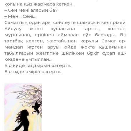
қолына қыз жармаса кет­к­­ен.
– Сен мені аласың ба?
– Мен… Сені…
Саматтың одан ары сөйлеуге ша­масын келтірмей,
Айсұлу жі­гітті құшағына тартты, көзінен,
мұрнынан, ернінен аймалап сүйе бастады. Өзі
төртбақ келген, жас­тайынан қарулы Самат ар­
мандап жүрген аруы ойда жоқта құшағынан
табылғасын жемті­гіне шүйліккен бүркіт құсап аш­
көздене ұмтылған…
Бір күнде тағдырын өзгерт­ті.
Бір түнде өмірін өзгертті…