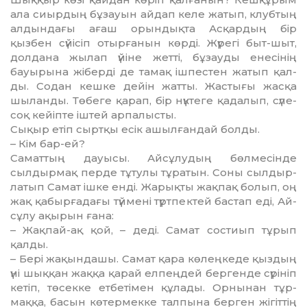
ала сиыр­дың бұзауын айдап келе жатып, клубтың
алдындағы ағаш орын­дық­та Асқардың бір
қызбен сүйі­­сіп отырғанын көрді. Жүрегі быт-шыт,
долдана жылап үйіне жет­ті, бұзауды енесінің
бауырына жіберді де тамақ ішпестен жатып қал­
ды. Содан кешке дейін жат­ты. Жастығы жасқа
шыланды. Тө­беге қарап, бір нүктеге қада­лып, сүле­
соқ кейіпте іштей арпа­лысты.
Сықыр етіп сыртқы есік ашыл­­­ғандай болды.
– Кім бар-ей?
Саматтың дауысы. Айсұлу­дың бөл­месінде
сылдырмақ пер­де тұ­­тулы тұратын. Соны сыл­дыр­­
ла­тып Самат ішке енді. Жарық­ты жақ­­пақ болып, оң
жақ қабыр­ға­дағы түй­мені түртпектей бастап еді, Ай­
сұлу ақырын ғана:
– Жақпай-ақ қой, – деді. Са­мат состиып тұрып
қалды.
– Бері жақындашы. Самат қа­ра көлеңкеде қыздың
үні шық­қан жаққа қарай елпеңдей бер­ген­де сүрініп
кетіп, төсекке ет­бе­­ті­мен құлады. Орнынан тұр­­
маққа, ба­сын көтермекке тал­пына бер­ген жігіттің