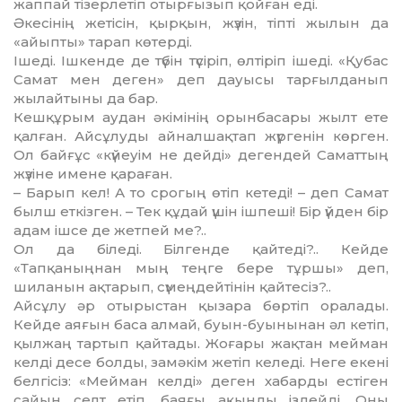
жаппай ті­зерлетіп отырғызып қойған еді.
Әкесінің жетісін, қырқын, жү­зін, тіпті жылын да
«айыпты» та­рап көтерді.
Ішеді. Ішкенде де түбін түсі­ріп, өлтіріп ішеді. «Қубас
Самат мен деген» деп дауысы тарғыл­да­нып
жылайтыны да бар.
Кешқұрым аудан әкімінің орын­басары жылт ете
қалған. Ай­сұлуды айналшақтап жүргенін көр­ген.
Ол байғұс «күйеуім не дей­ді» дегендей Саматтың
жүзіне име­не қараған.
– Барып кел! А то срогың өтіп кетеді! – деп Самат
былш ет­кізген. – Тек құдай үшін іш­пе­ші! Бір үйден бір
адам ішсе де жет­пей ме?..
Ол да біледі. Білгенде қай­те­ді?.. Кейде
«Тапқаныңнан мың тең­ге бере тұршы» деп,
шиланын ақ­тарып, сүмеңдейтінін қайте­сіз?..
Айсұлу әр отырыстан қызара бөртіп оралады.
Кейде аяғын ба­са алмай, буын-буынынан әл ке­тіп,
қылжаң тартып қайтады. Жоғары жақтан мейман
келді де­се болды, замәкім жетіп келеді. Неге екені
белгісіз: «Мейман кел­ді» деген хабарды естіген
сайын селт етіп, баяғы ақынды іздейді. Оны