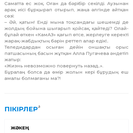
Саматта ес жоқ. Оған да бә­рі­бір секілді. Аузынан
арақ иісі бұр­қырап отырып, жаңа әлгінде айт­қан
сөзі:
– Әй, қатын! Енді мына тоқ­сан­дағы шешемді де
жолдың бойы­на шығарып қойсақ, қай­теді? Олай-
бұлай өткен «КамАЗ» қағып өтсе, жерлеуге керекті
жа­рақ-жабдықтың бәрін реттеп алар едік!..
Теледидардан осыған дейін он­шақты орыс
патшасының ба­сын жұтқан Алла Пугачева ән­детіп
жатыр:
«Жизнь невозможно повер­нуть назад..».
Бұралаң болса да өмір жолын кері бұрудың еш
амалы болма­ғаны ма?!
3
ПІКІРЛЕР
ЖӘКЕҢ