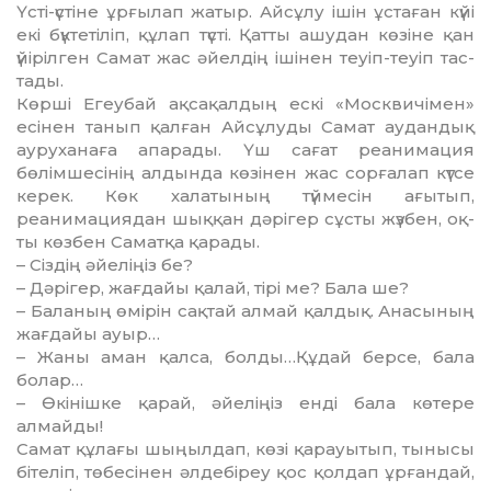
Үсті-үстіне ұрғылап жатыр. Ай­сұлу ішін ұстаған күйі
екі бүк­тетіліп, құлап түсті. Қатты ашу­дан көзіне қан
үйірілген Самат жас әйелдің ішінен теуіп-теуіп тас­
тады.
Көрші Егеубай ақсақалдың ескі «Москвичімен»
есінен та­нып қалған Айсұлуды Самат ау­дан­дық
ауруханаға апарады. Үш сағат реанимация
бөлімше­сінің алдында көзінен жас сорға­лап күтсе
керек. Көк халатының түй­месін ағытып,
реанимациядан шық­қан дәрігер сұсты жүзбен, оқ­
ты көзбен Саматқа қарады.
– Сіздің әйеліңіз бе?
– Дәрігер, жағдайы қалай, ті­рі ме? Бала ше?
– Баланың өмірін сақтай ал­май қалдық. Анасының
жағдайы ауыр…
– Жаны аман қалса, болды…Құ­дай берсе, бала
болар…
– Өкінішке қарай, әйеліңіз ен­ді бала көтере
алмайды!
Самат құлағы шыңылдап, кө­зі қарауытып, тынысы
бітеліп, тө­бесінен әлдебіреу қос қолдап ұр­ғандай,