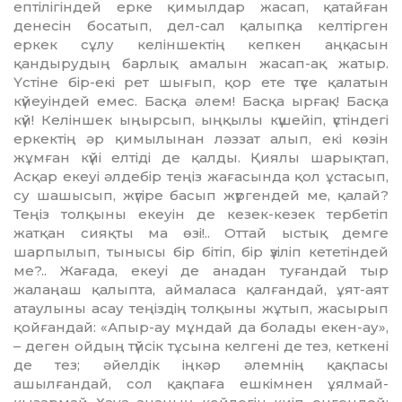
ептілігіндей ерке қи­мылдар жасап, қатайған
дене­сін босатып, дел-сал қалыпқа кел­­­­тірген
еркек сұлу келіншектің кепкен аңқасын
қандырудың барлық амалын жасап-ақ жа­тыр.
Үстіне бір-екі рет шығып, қор ете түсе қалатын
күйеуіндей емес. Басқа әлем! Басқа ырғақ! Басқа
күй! Келіншек ыңырсып, ың­қылы күшейіп, үстіндегі
ер­кектің әр қимылынан ләззат алып, екі көзін
жұмған күйі ел­тіді де қалды. Қиялы шарықтап,
Асқар екеуі әлдебір теңіз жаға­сын­да қол ұстасып,
су шашысып, жүгіре басып жүргендей ме, қа­лай?
Теңіз толқыны екеуін де ке­зек-кезек тербетіп
жатқан сияқ­ты ма өзі!.. Оттай ыстық демге
шарпылып, тынысы бір бітіп, бір үзіліп кететіндей
ме?.. Жағада, екеуі де анадан туғандай тыр
жалаңаш қалыпта, аймаласа қалғандай, ұят-аят
атаулыны асау теңіздің толқыны жұтып, жасырып
қойғандай: «Апыр-ау мұндай да болады екен-ау»,
– деген ойдың түйсік тұсына келгені де тез, кеткені
де тез; әйелдік іңкәр әлемнің қақпасы
ашылғандай, сол қақпаға ешкімнен ұялмай-