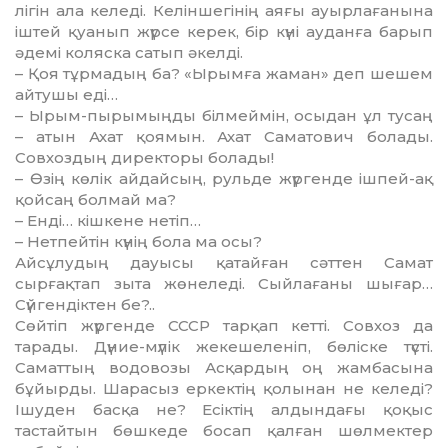
лігін ала келеді. Келіншегінің аяғы ауырлағанына
іштей қуа­нып жүрсе керек, бір күні ауданға ба­рып
әдемі коляска сатып әкел­ді.
– Қоя тұрмадың ба? «Ырымға жа­ман» деп шешем
айтушы еді…
– Ырым-пырымыңды біл­мей­мін, осыдан ұл тусаң
– атын Ахат қоямын. Ахат Саматович бо­лады.
Совхоздың директоры бо­лады!
– Өзің көлік айдайсың, руль­де жүргенде ішпей-ақ
қойсаң бол­май ма?
– Енді… кішкене нетіп…
– Нетпейтін күнің бола ма осы?
Айсұлудың дауысы қатайған сәт­тен Самат
сырғақтап зыта жөнеледі. Сыйлағаны шығар…
Сүйгендіктен бе?..
Сөйтіп жүргенде СССР тар­қап кетті. Совхоз да
тарады. Дү­ние-мүлік жекешеленіп, бөліске түс­ті.
Саматтың водовозы Асқар­дың оң жамбасына
бұйырды. Ша­расыз еркектің қолынан не келеді?
Ішуден басқа не? Есіктің алдындағы қоқыс
тастайтын бөшкеде босап қалған шөлмектер