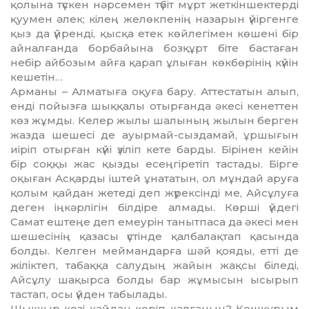
қолына түскен нә­р­­семен тү­біт мұрт жеткін­шек­тер­ді
қуумен әлек; кілең желөк­пе­нің назарын үйіргенге
қыз да үй­ренді, қысқа етек көйлегімен кө­шені бір
ай­нал­ғанда борбайына бозқұрт біте бас­таған
небір ай­бо­зым айға қа­рап ұлыған көк­бө­рі­нің күйін
кешетін…
Арманы – Алматыға оқуға ба­ру. Аттестатын алып,
енді пойыз­­ға шыққалы отырғанда әке­сі кенеттен
көз жұмды. Келер жылы шалының жылын берген
жазда шешесі де ауырмай-сыз­дамай, ұршығын
иіріп отырған күйі үзіліп кете барды. Бірінен кейін
бір соққы жас қызды есең­гіретіп тастады. Бірге
оқыған Ас­­қарды іштей ұнататын, ол мұн­­дай аруға
қолым қайдан же­теді деп жүрексінді ме, Айсұлуға
деген іңкәрлігін білдіре алмады. Көрші үйдегі
Самат ештеңе деп емеурін танытпаса да әкесі мен
ше­шесінің қазасы үстінде қалба­лақ­тап қасында
болды. Келген мей­мандарға шәй қояды, етті де
жі­ліктеп, табаққа салудың жайын жақсы біледі,
Айсұлу ша­қырса бол­ды бар жұмысын ысырып
тас­тап, осы үйден та­былады.
Шыққыр көзі қайдан көріп қал­ғанын? Кешқұрым