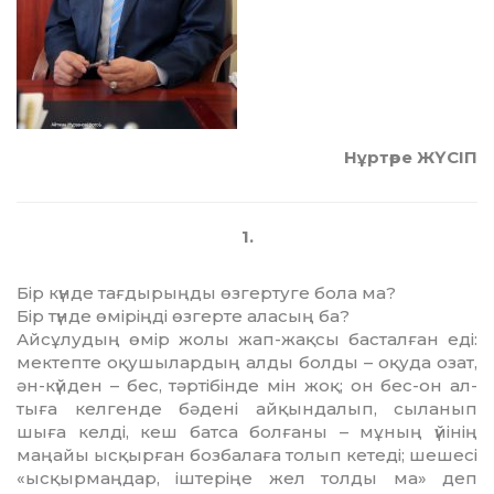
Нұртөре ЖҮСІП
1.
Бір күнде тағдырыңды өзгер­ту­ге бола ма?
Бір түнде өміріңді өзгерте ала­­сың ба?
Айсұлудың өмір жолы жап-жақ­­сы басталған еді:
мектепте оқу­­шылардың алды болды – оқу­­да озат,
ән-күйден – бес, тәр­­ті­бін­де мін жоқ; он бес-он ал­
тыға кел­генде бәдені ай­қын­да­лып, сыланып
шыға келді, кеш батса болғаны – мұның үйі­нің
маңайы ысқырған бозбалаға то­лып кетеді; шешесі
«ысқыр­маң­дар, іштеріңе жел толды ма» деп