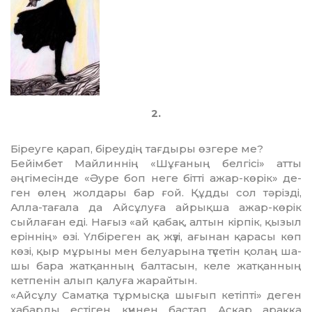
2.
Біреуге қарап, біреудің тағ­ды­ры өзгере ме?
Бейімбет Майлиннің «Шұ­ға­ның белгісі» атты
әңгімесінде «Әу­р­е боп неге бітті ажар-көрік» де­
ген өлең жолдары бар ғой. Құд­ды сол тәрізді,
Алла-тағала да Айсұлуға айрықша ажар-көрік
сыйлаған еді. Нағыз «ай қабақ, ал­тын кірпік, қызыл
еріннің» өзі. Үлбіреген ақ жүзі, ағынан қа­­­расы көп
көзі, қыр мұрыны мен белуарына түсетін қолаң ша­
шы бара жатқанның балтасын, келе жатқанның
кетпенін алып қалуға жарайтын.
«Айсұлу Саматқа тұрмысқа шы­ғып кетіпті» деген
хабарды ес­тіген күннен бастап Асқар арақ­қа