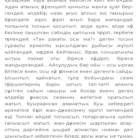
қызармай Хауа ананың көйлегін киіп енгендей;
Адам атаның үйрен­шікті қимылы жанға қуат бер­
гендей, әлдебір нәзік ағыс ал­пыс екі тамырын
бүлкілдете иі­ріп, үйіріп алып бара жатқан­дай;
толқынға толқын қосылып, әлде әуен, әлде күй
бесікке таңыл­ған сәбидің қалпына түсі­ріп, тербете
түскендей; «Тән ра­хаты осы ма?» деген тосын
сұрақ­ты еркектің ырсылдаған дыбысы жұтып
қойғандай, мүлдем бей­таныс, бірақ соншалықты
ыс­тық ләззат оты біресе күйдіріп, біресе
жандырғандай… Айсұлудың бар ойы – осы ырғақ
бітпесе екен, осы күй үзілмесе екен дегенге сай­ды.
Ысынтып, қайнатып, тұ­ла бойындағы сезім
түйіршік­те­рінің бәрін оятып, тәп-тәтті әлем­ге
сүңгіген сайын «ақыры не болар екен» деген
әлдебір үр­ке­соқ сезімнің жетегіне ораты­лып
жатып, буырқанған азамат­тың буы кебердегі
әрекетіне бүкіл жан-дүниесімен кірігіп кет­кендей
еді. Толған айдай то­лық­­сып, толарсағына шейін
та­лықсып жатып, жан-дүниесін шарпыған алау-
оттың дәргейіне шыдай алмастан «мама» деп
шыңғырып жібергенін біледі, арғы жағы не тұман,