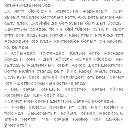
қатынында нең бар?
Екі жігіт бір-бірінің жағасына жармасып, қып-
қызыл төбелес басталып кетті. Ажырата алмай Ай­
сұлу әлек. Екеуінің де бет-ауызы быт-шыт болды.
Самат­тың сойдақ тісінің бірі түбінен сы­нып, сырт
етіп есік алдында жат­қан қаңылтыр итаяққа түсті.
Асқардың көз алды көкпеңбек болып, оң қабағы
жырылды.
– Қойыңдар! Тоқтаңдар! Қа­лың елге масқара
болдық қой! – деп Айсұлу жылап жіберді. Ай­
сұлудың жылағанын көріп, Ас­­қар шегіншектеген
бетте кө­лігін оталдырып, үйіне қарай жы­лыстады.
Солығын баса ал­май сел­кілдеп отырған Самат
келін­шегін соққының астына алды.
– Мә, саған қаншық! Көр­се­тем саған ойнас
жасағанды! Ішім сезіп еді…
– Самат! Мен саған адалмын. Ба­ламыз болады…
– Кімнің баласы екенін ит бі­ле ме? Көзімнің
тірісінде бақы­рай­тып қойып, ойнас жасайсың,
атаңа нәлет! Мә, саған! Көзіңе көк шыбын
үймелетейін!