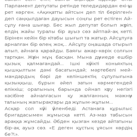
Парламент депутаты ретін­де теледидардан екі-үш
рет көр­ген. «Ақиқатты айтсын деп тіл бе­рілген!»
деп саңқылдаған дауы­сын соңғы рет естіген Ай­
сұлу ғана шығар. Бес жыл депутат бо­лып жүріп,
елдің жайы туралы бір ауыз сөз айтпай-ақ кетті.
Бірінен кейін бір кітабы шығып та жатыр. Айсұлуға
арналған бір өлең жоқ… Айсұлу оңашада оты­рып
алып, айнаға қарайды. Бая­ғы ажар-көрік солғын
тартқан. Жүзін мұң басқан. Мына дүниеде ешбір
қызық қалмағандай… Ішкі күйікті коньяктың
қышқылтым дәмі басатындай; мәртебелі мей­
мандардың бәрі де келіншектің сұлулығына
қызыққыш, бұрын әйел затын көрмегендей
еліккіш; оралының барында ойнап күлу негізгі
кәсібіне айналғасын қу жал­ғанның мәжнүн
талының жа­пырақтары да жұлым-жұ­лым…
Асқар сол күйі үйленбеді. Ас­танаға құрылыс
бригадасымен жұ­мысқа кетті. Аз-маз табысын
арақ­қа жұмсайды. Әбден қызған кез­де айтатыны
бір-ақ ауыз сөз. «Е деген құстың ұясын көрдің
бе?!.».