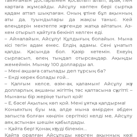
таянғанын достарымен қо­сылып алып, арақ пен
картаға жұмсайды. Айсұлу көптен бері сыртқа
қадам аттап шықпаған. Оның үстіне бұл ақынның
аты да, туындылары да жақсы таныс. Кей
өлеңдерін мектепте жүр­ген­де жатқа айтатын. Аз-
кем оты­рып қайтуға бекініп келген еді.
– Айналайын, Айсұлу! Құл­ды­ғың болайын. Мына
кісі тегін адам емес. Елдің адамы. Сені ұна­тып
қалды. Қасында бол. Қа­зір кетемін. Екеуің
сырласып, өлең тыңдап отырсаңдар. Ақың­ды
жемеймін. Мынау 100 дол­лар­ды ал.
– Мені ақшаға сатылады деп тұр­сың ба?
– Енді керек болады ғой…
– Қалғым келсе, өзім-ақ қа­ла­мын! Айсұлу жүз
долларлық ақ­шаны жігіттің төс қалтасына сүң­гітті: –
Мынаны бір жеріңе ты­ғып қой!
– Е, бәсе! Ақылың көп қой. Ме­ні ұятқа қалдырма!
Коньяктың буы ма, әлде мы­на өмірден әбден
запыста болған көңілін сергіткісі келді ме, Ай­сұлу
аяқ астынан шешім қабыл­да­ды.
– Қайта бер! Қонақ күтуді бі­ле­мін…
Қайта оралған Айсұлуды көр­­ген ақынның көзі