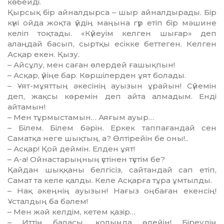
көбейді.
Қырсық бір айналдырса – шыр айналдырады. Бір
күні ойда жоқта үйдің маңына гүр етіп бір мәшине
келіп тоқтады. «Күйеуім келген шығар» деп
алаңдай басып, сыртқы есікке беттеген. Келген
Асқар екен. Қызу.
– Айсұлу, мен саған өлердей ға­шықпын!
– Асқар, үйіңе бар. Көр­ші­лерден ұят болады.
– Ұят-мұяттың әкесінің ауы­зын ұрайын! Сүйемін
деп, жақсы кө­ремін деп айта алмадым. Енді
айтамын!
– Мен тұрмыстамын… Аяғым ауыр…
– Білем. Білем бәрін. Еркек тап­пағандай сен
Саматқа неге шық­тың, а? Өлтірейін бе оны!..
– Асқар! Қой деймін. Елден ұят!
– А-а! Ойнастарыңның үсті­нен түстім бе?
Қайдан шыққаны белгісіз, сай­тандай сап етіп,
Самат та ке­ле қалды. Келе Асқарға тұра ұм­тылды.
– Нақ әкеңнің ауызын! Нағыз оң­баған екенсің!
Ұсталдың ба бәлем!
– Мен жәй келдім, кетем қа­зір…
– Иттің баласы, қолыңда өлейін! Біреудің