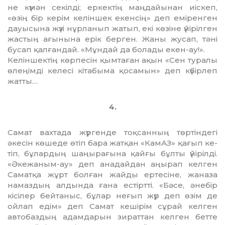
не күмән секілді; еркектің маңдайынан иіс­кеп,
«өзің бір керім келіншек екенсің» деп еміренген
дауысына жүзі нұрланып жатып, екі көзіне үйірілген
жастың ағынына ерік берген. Жаны жусап, тәні
бусап қалғандай. «Мұндай да болады екен-ау!».
Келіншектің көрпесін қым­таған ақын «Сен туралы
өлеңімді келесі кітабыма қосамын» деп күбір­леп
жатты…
4.
Самат вахтада жүргенде тоқ­сан­ның төртіндегі
әкесін көшеде өтіп бара жатқан «КамАЗ» қағып ке­
тіп, бұлардың шаңырағына қай­ғы бұлты үйірілді.
«Әке­жа­ным-ау» деп анадайдан аңырап кел­ген
Саматқа жұрт болған жай­ды ертесіне, жаназа
намаз­дың алдында ғана естіртті. «Бәсе, әнебір
кісілер бейтаныс, бұлар не­ғып жүр деп өзім де
ойлап едім» деп Самат кешірім сұрай кел­ген
автобаздың адамдарын зи­раттан келген бетте