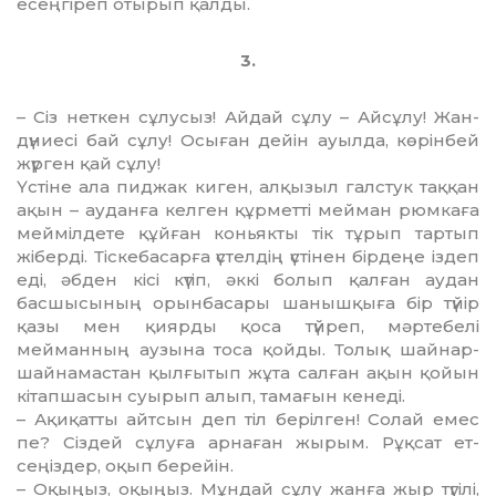
есеңгіреп отырып қал­ды.
3.
– Сіз неткен сұлусыз! Айдай сұлу – Айсұлу! Жан-
дүниесі бай сұлу! Осыған дейін ауылда, кө­рінбей
жүрген қай сұлу!
Үстіне ала пиджак киген, ал­қызыл галстук таққан
ақын – ауданға келген құрметті мейман рюм­каға
меймілдете құйған коньякты тік тұрып тартып
жіберді. Тіскебасарға үстелдің үсті­нен бірдеңе іздеп
еді, әбден кісі күтіп, әккі болып қалған ау­дан
басшысының орынбасары ша­нышқыға бір түйір
қазы мен қиярды қоса түйреп, мәртебелі
мейманның аузына тоса қойды. Толық шайнар-
шайнамастан қыл­ғытып жұта салған ақын қойын
кітапшасын суырып алып, тамағын кенеді.
– Ақиқатты айтсын деп тіл бе­­рілген! Солай емес
пе? Сіздей сұлу­ға арнаған жырым. Рұқсат ет­
сеңіздер, оқып берейін.
– Оқыңыз, оқыңыз. Мұндай сұ­лу жанға жыр түгілі,