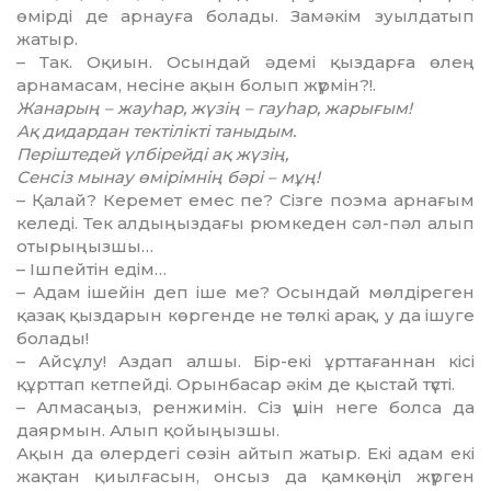
өмірді де арнауға болады. Замәкім зуыл­да­тып
жатыр.
– Так. Оқиын. Осындай әде­мі қыздарға өлең
арнамасам, не­сіне ақын болып жүрмін?!.
Жанарың – жауһар, жүзің – гауһар, жарығым!
Ақ дидардан тектілікті таны­дым.
Періштедей үлбірейді ақ жү­зің,
Сенсіз мынау өмірімнің бәрі – мұң!
– Қалай? Керемет емес пе? Сіз­ге поэма арнағым
келеді. Тек алдыңыздағы рюмкеден сәл-пәл алып
отырыңызшы…
– Ішпейтін едім…
– Адам ішейін деп іше ме? Осындай мөлдіреген
қазақ қыз­дарын көргенде не төлкі арақ, у да ішуге
болады!
– Айсұлу! Аздап алшы. Бір-екі ұрттағаннан кісі
құрттап кет­пейді. Орынбасар әкім де қыстай түсті.
– Алмасаңыз, ренжимін. Сіз үшін неге болса да
даярмын. Алып қойыңызшы.
Ақын да өлердегі сөзін айтып жатыр. Екі адам екі
жақтан қиыл­ғасын, онсыз да қамкөңіл жүр­ген