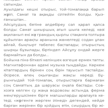
салынды.
Ауылдағы кешкі отырыс, той-томалаққа барып
жүріп, Са­мат та ақаңды сілтейтін болды. Қыз­
ғаныштан…
Айсұлудың бетіне әлдебіреу сәл қарап қалса
болды: Самат шиыр­шық атып шыға келеді, кө­зі
ақиланып екі жүз грамдық қыр­лы стақанға толтыра
құйыл­ған арақты аранына жөнелтеді; со­дан ұлан
айғай, бықпырт тө­белес басталады; отырыстың
шыр­қы бұзылады, біртіндеп Ай­сұлу ондай жерге
бармайтын да болды…
Бойына пінә біткелі келіншек өз­геше ермек тапты.
Магни­та­фон­нан әдемі музыка тыңдайды. Көр­­­­кем
кітаптардың бірінен соң бірін тауысып тастайды.
Әсіресе, өлең оқығанды жақсы көреді. Бұ­
рынғыдай той-томалақ, оты­рыстарға бармаған
соң Саматтың да шаруасы оңала бастады. Сов­
хозға келген су жаңа водовозы астында, ферма
меңгерушісімен бір­ге малшыларды аралауға ке­
теді, «жүргенге жөргем ілінеді» де­гендей, кейде
барған жерінен бір қойдың етін, сиырдың бір жі­