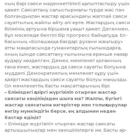
ның бәрі саяси мәдениеттілікті қа­лыптастыру үшін
қажет. Сая­сат­тану салыстырмалы түрде жас пән
болғандықтан жастар арасындағы жаппай саяси
сауаттылық жайлы айту әлі ерте. Жастардың саяси
бі­лі­мінің артуына біршама уақыт қа­жет. Дегенмен,
бұл мәселеде бел­гілі бір прогресс байқалуда. Ел­
ба­сының «Болашаққа бағдар: рухани жаң­ғыру»
атты мақаласында гу­ма­нитарлық ғылымдарға,
оның ішінде саясаттану ғылымына ерек­ше назар
аудару көзделген. Демек, мемлекет қоғамның
ғана емес, жас­тардың да саяси сауатты болуы­на
мүдделі. Демократиялық мем­лекет құру үшін
қазіргі жас­тардың саяси сауатты болуы маңыз­ды.
Ол мемлекеттің басты мақ­саттарының бірі.
– Еліміздегі қазіргі жүргізіліп отырған жастар
саясаты көңілі­ңіз­ден шыға ма? Жалпы, бүгінгі
жастар сая­сатына өзгерістер мен толық­тыру­лар
енгізу мүмкіндігін берсе, ең алдымен неден
бастар едіңіз?
– Елімізде жүргізіліп отырған жас­тар саясаты
артықшылықтар мен кемшіліктерге ие. Басты ар­