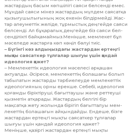
жастардың басым көп­шілігі саяси белсенді емес.
Мұн­дай саяси мінез жастардың мүлдем саясатқа
қызығушылы­ғы­ның жоқ екенін білдірмейді. Жас­
тар әлеуметтік желіде, тұрмыстық дең­гейде саяси
белсенді. Ал бұ­қа­ра­лық деңгейде біз саяси бел­
сен­ділікті байқамаймыз.Меніңше, мемлекет бұл
мәселеде жастарға көп көңіл бөлуі тиіс.
– Бүгінгі көз алдыңыздағы жас­тардан ертеңгі
мықты саясаткер тұл­ғалар шығуы үшін қандай
идео­логия қажет?
– Мемлекеттік идеология мә­се­ле­сі әрқашан
актуалды. Әсіресе, мем­лекеттің болашағы болып
та­былатын жастарды тәрбиелеуде мем­лекеттік
идеологияның орны ерек­ше. Себебі, идеология
қоғам­ды бірік­тіруші, бағыттаушы және рет­теуші
қызметін атқарады. Жас­тардың белгілі бір
мақсатқа жету жолында бірігіп бағытталуы мем­
лекеттің болашағын айқын­дайды. Ендеше, бізге
жастардан ертеңгі мықты саясаткер тұлғалар
шығуы үшін қандай идеология қажет?
Меніңше, қазіргі жастардан ер­теңгі мықты