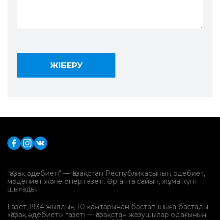
"Қазақ әдебиеті" — Қазақстан Республикасының әдебиет,
мәдениет және өнер газеті. Әр апта сайын, жұма күні
шығады.
Газет 1934 жылдың 10 қаңтарынан бастап шыға бастады.
«Қазақ әдебиеті» газеті — Қазақстан жазушылар одағының