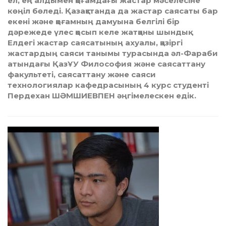
ел, ең алдымен қоғамдағы жастар мәселесіне
көңіл бөледі. Қазақстанда да жастар саясаты бар
екені және қоғамның дамуына белгілі бір
дәрежеде үлес қосып келе жатқаны шындық.
Елдегі жастар саясатының ахуалы, қазіргі
жастардың саяси танымы турасында әл-Фараби
атындағы ҚазҰУ Философия және саясаттану
факультеті, саясаттану және саяси
технологиялар кафедрасының 4 курс студенті
Пердехан ШӘМШИЕВПЕН әңгімелескен едік.