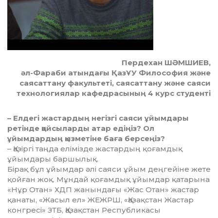
Пердехан ШӘМШИЕВ,
әл-Фараби атындағы ҚазҰУ Философия және
саясаттану факультеті, саясаттану және саяси
технологиялар кафедрасының 4 курс студенті
– Елдегі жастардың негізгі сая­си ұйымдары
ретінде қайсыларды атар едіңіз? Ол
ұйымдардың қыз­метіне баға берсеңіз?
– Қазіргі таңда елімізде жас­тар­дың қоғамдық
ұйымдары бар­шы­лық.
Бірақ бұл ұйымдар әлі саяси ұйым деңгейіне жете
қойған жоқ. Мұн­дай қоғамдық ұйымдар қата­ры­на
«Нұр Отан» ХДП жанындағы «Жас Отан» жастар
қанаты, «Жа­сыл ел» ЖЕЖРШ, «Қазақстан Жас­тар
конгресі» ЗТБ, Қазақстан Рес­публикасы