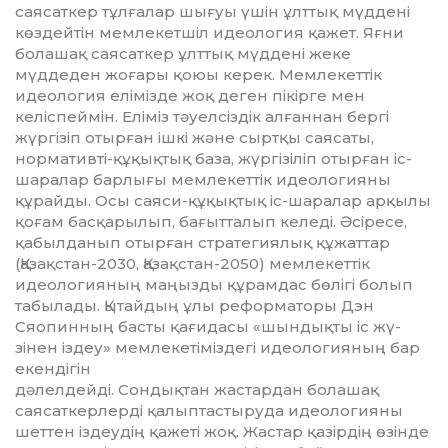
саясаткер тұлғалар шығуы үшін ұлттық мүддені
көз­дейтін мемлекетшіл идеология қа­жет. Яғни
болашақ саясаткер ұлт­тық мүддені жеке
мүддеден жо­ғары қоюы керек. Мемлекеттік
идео­логия елімізде жоқ деген пікір­ге мен
келіспеймін. Еліміз тәуелсіздік алғаннан бергі
жүргізіп отыр­ған ішкі және сыртқы сая­саты,
нормативті-құқықтық база, жүргізіліп отырған іс-
шаралар барлығы мемлекеттік идеологияны
құрайды. Осы саяси-құқықтық іс-шаралар арқылы
қоғам басқары­лып, бағытталып келеді. Әсіресе,
қабылданып отырған стратегиялық құжаттар
(Қазақстан-2030, Қазақ­стан-2050) мемлекеттік
идеология­ның маңызды құрамдас бөлігі бо­лып
табылады. Қытайдың ұлы ре­фор­маторы Дэн
Сяопинның бас­ты қағидасы «шындықты іс жү­
зінен іздеу» мемлекетіміздегі идео­логияның бар
екендігін
дә­лел­дейді. Сондықтан жастардан бо­лашақ
саясаткерлерді қалып­тас­тыруда идеологияны
шеттен із­деудің қажеті жоқ. Жастар қа­зірдің өзінде