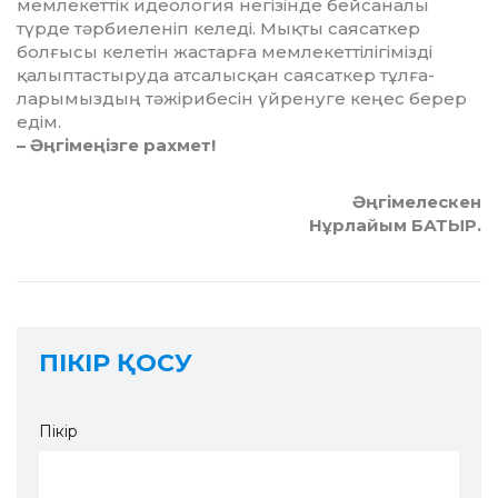
мемлекеттік идео­ло­гия негізінде бейсаналы
түрде тәр­биеленіп келеді. Мықты сая­саткер
болғысы келетін жастарға мем­лекеттілігімізді
қалыптас­тыру­да атсалысқан саясаткер тұл­ға­
ларымыздың тәжірибесін үйренуге кеңес берер
едім.
– Әңгімеңізге рахмет!
Әңгімелескен
Нұрлайым БАТЫР.
ПІКІР ҚОСУ
Пікір