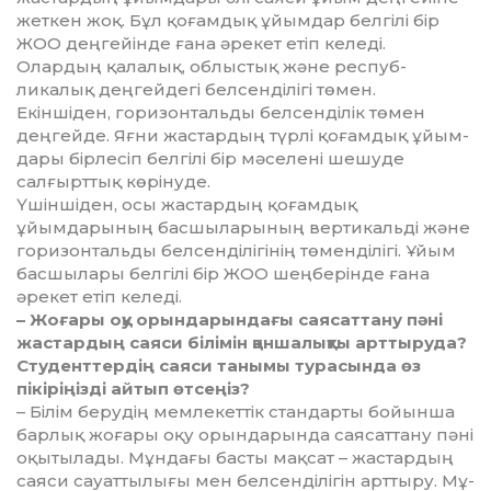
жет­кен жоқ. Бұл қоғамдық ұйым­дар бел­гілі бір
ЖОО деңгейінде ғана әре­кет етіп келеді.
Олардың қалалық, об­лыстық және респуб­
ликалық дең­гейдегі белсенділігі төмен.
Екіншіден, горизонтальды бел­сенділік төмен
деңгейде. Яғни жас­тардың түрлі қоғамдық ұйым­
дары бірлесіп белгілі бір мәселені шешуде
салғырттық көрінуде.
Үшіншіден, осы жастардың қо­ғамдық
ұйымдарының басшы­ларының вертикальді және
гори­зон­тальды белсенділігінің төмен­ділі­гі. Ұйым
басшылары белгілі бір ЖОО шеңберінде ғана
әрекет етіп келеді.
– Жоғары оқу орындарын­дағы сая­саттану пәні
жастардың саяси бі­лімін қаншалықты арттыруда?
Студенттердің саяси танымы ту­ра­сында өз
пікіріңізді айтып өт­сеңіз?
– Білім берудің мемлекеттік стан­дарты бойынша
барлық жо­ғары оқу орындарында саясаттану пәні
оқытылады. Мұндағы басты мақ­сат – жастардың
саяси сауат­ты­лығы мен белсенділігін арттыру. Мұ­