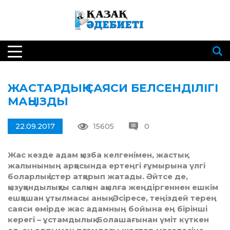
ЖАСТАРДЫҢ САЯСИ БЕЛСЕНДІЛІГІ
МАҢЫЗДЫ
22.09.2017
15605
0
Жас кезде адам қызба келгенімен, жастық
жалынының арқасында ертеңгі ғұмырына үлгі
боларлық істер атқарып жатады. Әйтсе де,
қызуқандылықты салқын ақылға жеңдіргеннен ешкім
ешқашан ұтылмасы анық. Әсіресе, теңіздей терең
саяси өмірде жас адамның бойына ең бірінші
керегі – ұстамдылық. Болашағынан үміт күткен