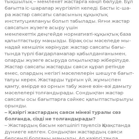
тық­­шылық – мемлекет жастарға көңіл бөлуде. Бұл
бағытта іс-ша­ра­лар жүргізіліп келеді. Басты іс-ша­
ра жастар саясаты саласының құ­қықтық
институциялануы бо­лып табылады. Яғни жастар
сая­сатын жүзеге асыру үшін
мем­лекеттік деңгейде нор­­мативті-құқықтық база
қалыптастыру маңызды. Бірақ осы мәселеде мы­
надай кемшілік көрінуде: жастар саясаты бағы­
тында түрлі бағдар­ла­малар қабыл­данғанымен,
оларды жүзеге асы­руда олқылықтар жібе­рілу­де.
Жастар саясаты жастарды сая­си құрал ретінде
емес, олардың не­гізгі мәселелерін шешуге бағыт­
талуы керек. Жастарды тұрғын үй, жұмыспен
қамту, өмірде өз орнын табу және өзін-өзі дамыту
мәселе­лері толғандырады. Сондықтан жас­тар
саясаты осы бағыттарға сәй­­кес қалыптастырылуы
орын­ды.
– Қазіргі жастардың саяси мі­не­зі туралы сөз
болғанда, сізді не тол­ғандырады?
– Жастардың басым көпшілігі тәуел­сіз Қазақстанда
дүниеге кел­ген. Сондықтан жастардың саяси
бел­сенді болғаны маңызды. Ал қа­зіргі таңда