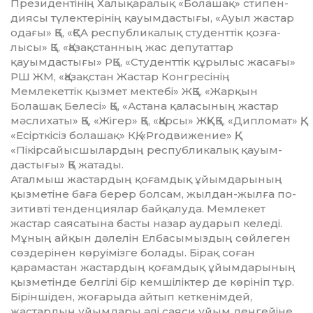
Президентінің Ха­лы­қаралық «Болашақ» стипен­
дия­сы түлектерінің қауымдастығы, «Ауыл жастар
одағы» ҚБ, «ҚСА республикалық студенттік қоз­ға­
лысы» ҚБ, «Қазақстанның жас де­путаттар
қауымдастығы» РҚБ, «Студенттік құрылыс жасағы»
РШ ЖМ, «Қазақстан Жастар Конг­ре­сінің
Мемлекеттік қызмет мектебі» ЖҚБ, «Жарқын
Болашақ Белесі» ҚБ, «Астана қаласының жастар
мәс­­лихаты» ҚБ, «Жігер» ҚБ, «Қар­сы» ЖҚҚ» ҚБ, «Дипломат» ҚҚ,
«Есірткісіз болашақ» КҚ, «Proдви­жение» ҚҚ,
«Пікірсайыс­шы­лардың республикалық қауым­
дастығы» ҚБ жатады.
Аталмыш жастардың қоғамдық ұйымдарының
қызметіне баға бе­рер болсам, жылдан-жылға по­
зи­тив­ті тенденциялар байқалуда. Мем­лекет
жастар саясатына басты на­зар аударып келеді.
Мұның ай­қын дәлелін Елбасымыздың сөй­ле­­ген
сөздерінен көруімізге бо­ла­ды. Бірақ соған
қарамастан жас­­­тар­дың қоғамдық ұйымдары­ның
қызметінде белгілі бір кем­шіліктер де көрініп тұр.
Біріншіден, жоғарыда айтып кет­кенімдей,
жастардың ұйым­дары әлі саяси ұйым деңгейіне