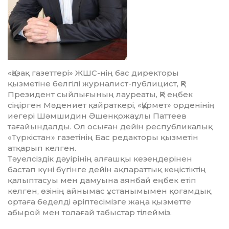
«Қазақ газеттері» ЖШС-нің бас директоры
қызметіне белгілі журналист-публицист, ҚР
Президент сый­лығының лауреаты, ҚР еңбек
сіңірген Мәдениет қайраткері, «Құрмет» орденінің
иегері Шәмшидин Әшенқожаұлы Паттеев
тағайындалды. Ол осыған дейін республикалық
«Түркістан» газетінің Бас редакторы қызметін
атқарып келген.
Тәуелсіздік дәуірінің алғашқы кезеңдерінен
бастап күні бүгінге дейін ақпараттық кеңістіктің
қалыптасуы мен дамуына аянбай еңбек етіп
келген, өзінің айнымас ұстанымымен қоғамдық
ортаға беделді әріптесімізге жаңа қызметте
абырой мен толағай табыстар тілейміз.