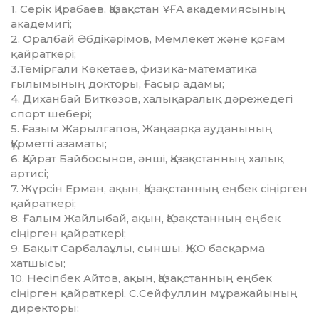
1. Серік Қирабаев, Қазақстан ҰҒА академиясының
академигі;
2. Оралбай Әбдікәрімов, Мемлекет және қоғам
қайраткері;
3.Темірғали Көкетаев, физика-математика
ғылымының док­торы, Ғасыр адамы;
4. Диханбай Биткөзов, халықаралық дәрежедегі
спорт шебері;
5. Ғазым Жарылғапов, Жаңаарқа ауданының
Құрметті азаматы;
6. Қайрат Байбосынов, әнші, Қазақстанның халық
артисі;
7. Жүрсін Ерман, ақын, Қазақстанның еңбек сіңірген
қайрат­кері;
8. Ғалым Жайлыбай, ақын, Қазақстанның еңбек
сіңірген қайрат­кері;
9. Бақыт Сарбалаұлы, сыншы, ҚЖО басқарма
хатшысы;
10. Несіпбек Айтов, ақын, Қазақстанның еңбек
сіңірген қайраткері, С.Сейфуллин мұражайының
директоры;