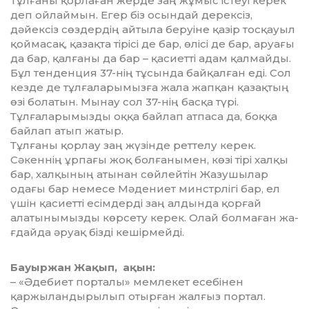
Тұлғаны қорлаған жерде заң жұмыс істеуі керек
деп ойлаймын. Егер біз осындай дерексіз,
дәйексіз сөздердің ай­тыла беруіне қазір тосқауыл
қоймасақ, қазақта тірісі де бар, өлісі де бар, аруағы
да бар, қалғаны да бар – қасиетті адам қалмайды.
Бұл тенденция 37-нің тұсында байқалған еді. Сол
кезде де тұл­ғаларымызға жала жапқан қазақтың
өзі болатын. Мынау сол 37-нің бас­қа түрі.
Тұлғаларымызды оққа байлап атпаса да, боққа
байлап атып жа­тыр.
Тұлғаны қорлау заң жүзінде реттелу керек.
Сәкеннің ұрпағы жоқ бол­ғанымен, көзі тірі халқы
бар, халқының атынан сөйлейтін Жазушы­лар
одағы бар немесе Мәдениет минстрлігі бар, ел
үшін қасиетті есім­дерді заң алдында қорғай
алатынымызды көрсету керек. Олай болмаған жа­
ғдайда әруақ бізді кешірмейді.
Бауыржан Жақып, ақын:
– «Әдебиет порталы» мемлекет есебінен
қаржыландырылып отырған жал­ғыз портал.