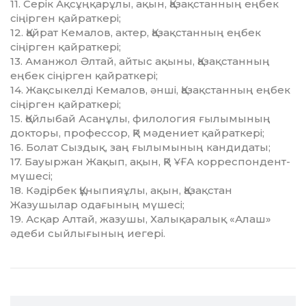
11. Серік Ақсұңқарұлы, ақын, Қазақстанның еңбек
сіңірген қайрат­кері;
12. Қайрат Кемалов, актер, Қазақстанның еңбек
сіңірген қайрат­кері;
13. Аманжол Әлтай, айтыс ақыны, Қазақстанның
еңбек сіңірген қай­­раткері;
14. Жақсыкелді Кемалов, әнші, Қазақстанның еңбек
сіңірген қай­рат­кері;
15. Қойлыбай Асанұлы, филология ғылымының
докторы, профессор, ҚР мәдениет қайраткері;
16. Болат Сыздық, заң ғылымының кандидаты;
17. Бауыржан Жақып, ақын, ҚР ҰҒА корреспондент-
мүшесі;
18. Кәдірбек Құныпияұлы, ақын, Қазақстан
Жазушылар одағының мүшесі;
19. Асқар Алтай, жазушы, Халықаралық «Алаш»
әдеби сыйлығының иегері.