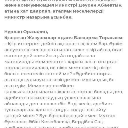
және коммуникация министрі Дәурен Абаевтың
атына хат даярлап, аталған мәселелерді
министр назарына ұсынбақ.
Нұрлан Оразалин,
Қазақстан Жазушылар одағы Басқарма Төрағасы:
– Қазір интернет дейтін ақпараттық әлем бар. Әркім
әлеуметтік желіде өз атынан жеке пікір айтса, оған
ештеңе дей алмайсың. Ал он­дай жа­ла
материалды мемлекеттен қаржы алып отырған
портал жарияласа, ол пікір мемлекеттің пікірі
болып есептеліп кетпей ме? «Әдебиет пор­та­
лының» құрылуына кезінде мен мұрындық бо­
лып едім. Мемлекет есе­бінен
қаржыландырылатын жалғыз портал болады деп,
әдебиетті на­­­сихаттаудың үлкен ошағына
айналады деп шешкенбіз. Енді келіп, әде­биет
тұлғаларына қатысты оңды-солды сөз айту
қандай мінез? Бұл бірін­ші жағдай емес. Мұхтар
Әуезовке, Әбіш Кекілбаевқа, Бердібек Соқ­
пақбаевтарға қатысты, әдеби процеске еш әсер