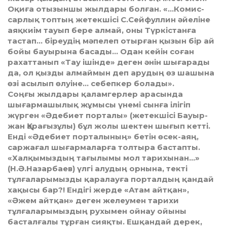
Оқиға отызыншы жылдары болған. «…Ко­мис­
сарлық топтың жетекшісі С.Сейфуллин әйеліне
аяқкиім тауып бе­ре алмай, оны Түркістанға
тастап… біреудің мәпелеп отырған қы­зын бір ай
бойы бауырына басады… Одан кейін соған
рахаттанып «Тау ішінде» деген әнін шығарады
да, ол қызды алмаймын деп ару­дың өз шашына
өзі асылып өлуіне… себепкер болады».
Соңғы жылдары қаламгерлер арасында
шығармашылық жұ­мысы үнемі сынға ілігіп
жүрген «Әдебиет порталы» (жетекшісі Бауыр­
жан Қарағызұлы) бұл жолы шектен шығып кетті.
Енді «Әде­биет порталының» бетін өсек-аяң,
саржағал шығармаларға тол­тыра бастапты.
«Халқымыздың тағылымы мол тарихынан…»
(Н.Ә.Назарбаев) үлгі алудың орнына, текті
тұлғаларымызды қаралауға порталдың қандай
хақысы бар?! Ендігі жерде «Атам айт­қан»,
«Әжем айтқан» деген желеумен тарихи
тұлғаларымыздың ру­хымен ойнау ойыны
басталғалы тұрған сияқты. Ешқандай дерек,