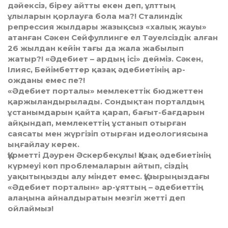
дәйексіз, біреу айтты екен деп, ұлттың
ұлыларын қорлауға бола ма?! Сталиндік
репрессия жылдары жазықсыз «халық жауы»
атан­ған Сәкен Сейфуллинге ел Тәуелсіздік алған
26 жылдан кейін тағы да жала жабылып
жатыр?! «Әдебиет – ардың ісі» дейміз. Сәкен,
Ілияс, Бейімбеттер қазақ әдебиетінің ар-
ожданы емес пе?!
«Әдебиет порталы» мемлекеттік бюджеттен
қаржыландырылады. Сондықтан порталдың
ұстанымдарын қайта қарап, бағыт-бағда­рын
айқындап, мемлекеттің ұстанып отырған
саясаты мен жүргізіп отырған идеологиясына
ыңғайлау керек.
Құрметті Дәурен Әскербекұлы! Қазақ әдебиетінің
күрмеуі көп проб­лемаларын айтып, сіздің
уақытыңызды алу міндет емес. Құ­зырыңыздағы
«Әдебиет порталын» ар-ұяттың – әдебиеттің
алаңына айнал­дыратын мезгіл жетті деп
ойлаймыз!