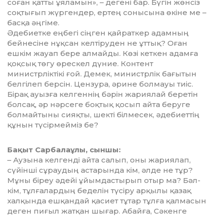
со­­ған қатты ұяламын», – де­ге­ні бар. Бүгін жөнсіз
соқты­ғып жүр­гендер, ертең сонысы­на өкі­не ме –
басқа әңгіме.
Әдебиетке еңбегі сіңген қай­раткер адамның
бейнесіне нұқсан келтіруден не ұттық? Оған
ешкім жауап бере алмайды. Көзі кеткен адамға
қоқ­сық төгу өрескел дүние. Контент
министрліктікі ғой. Демек, министрлік бағытын
белгілеп берсін. Цензура, әрине болмауы тиіс.
Бірақ ауызға келгеннің бәрін жа­рия­лай беретін
болсақ, әр нәр­сеге боқтық қосып айта беруге
болмайтыны сияқты, шекті білмесек, әдебиеттің
құ­нын түсірмейміз бе?
Бақыт Сарбалаұлы, сыншы:
– Аузына келгенді айта са­лып, оны жариялап,
сүйін­ші сұраудың астарында кім, әлде не тұр?
Мұны біреу әдейі ұйым­дастырып отыр ма? Бәл­­
кім, тұлғалардың беделін тү­сіру арқылы қазақ
халқын­да ешқандай қасиет тұтар тұл­ға қалмасын
деген пиғыл жат­­қан шығар. Абайға, Сәкен­ге