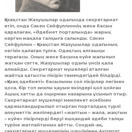
Қазақстан Жазушылар одағында секретариат
өтіп, онда Сәкен Сейфуллиннің жеке басын
қаралаған, «Әдебиет порталында» жарық
көрген мақала талқыға салынды. Сәкен
Сейфуллин – Қазақстан Жазушылар одағының
негізін қалаған тұлға. Одақтың алғашқы
төрағасы. Оның жеке басына күйе жағылып
жатқан сәтте, Жазушылар одағы үнсіз қала
алмайды. Секретариат мүшелері аталған
жайтқа қатысты пікірін төмендегідей білдірді.
«Қазақ әдебиеті» басылымы сол пікірлер легімен
қоса, бір топ зиялы қауым өкілдері қол қойған
Ашық хатты да оқырман назарына ұсынып отыр.
Секретариат мүшелері мемлекет есебінен
қаржыландырылып отырған порталдың түрлі
әлеуметтік желілердегі «жаптым – жала, жақтым
– күйе» пікірлерді беруі ешқандай әдеби талқы
түріне жатпайтынын айтты. Сондай-ақ,
секретариат мүшелерінің шешімімен Ақпарат