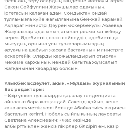
Өсек-аяң теру олардың міндетіне жатпауы керек.
Сәкен Сей­фуллин Жазушылар одағының
іргетасын қалаған адам. Сондықтан он­дай
тұлғамызға күйе жағылғанына бей-жай қарамай,
Ақпарат ми­нистрі Дәурен Әскербекұлы Абаевқа
Жазушылар одағының атынан рес­ми хат жіберу
керек. Әдебиеттің сөзін сөйлеудің, әдебиетті да­
мытудың орнына ұлы тұлғаларымыздың
әруағына шабуыл жасала бас­тағанын министрге
ескертейік. Оларды қаржыландырып отырған
мекеме қаржының нендей бағытқа жұмсалып
жатқанынан хабардар бол­сын.
Ұлықбек Есдәулет, ақын, «Жұлдыз» журналының
Бас редакторы:
– Қазір үлкен тұлғаларды қа­ралау тенденцияға
айналып бара жатқандай. Сәкенді қойып, кеше
ғана әлеуметтік желі бетінде Абайға тиісу ак­циясы
басталып кетіпті. Нобель сыйлығының лауреаты
Светлана Алексиевич: «Жас ке­зімде
албырттықпен жөнсіз пі­кірлер білдіріп ем, қазір