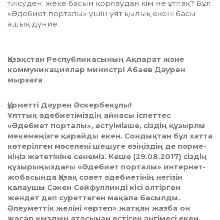
тиісуден, жеке басын қорлау­дан кім не ұтпақ? Бұл
«Әде­биет порталы» үшін ұят қы­лық екені басы
ашық дүние.
Қазақстан Республикасының Ақпарат және
коммуникациялар министрі Абаев Дәурен
мырзаға
Құрметті Дәурен Әскербекұлы!
Ұлттық әдебиетіміздің айнасы іспет­тес
«Әдебиет порталы», естуімізше, сіздің құзырлы
мекемеңізге қарайды екен. Сондықтан бұл хатта
көтерілген мә­селені шешуге өзіңіздің де пәрме­
ні­ңіз же­тетініне сенеміз. Кеше (29.08.2017) сіздің
құзырыңыздағы «Әде­биет порталы» интернет-
жоба­сында Қазақ совет әдебиетінің негізін
қалаушы Сәкен Сейфуллинді кісі өлтірген
жендет деп суреттеген мақала басылды.
Әлеуметтік желіні «өртеп» жатқан жазба он
жасар қыздың атасынан есті­ген әңгімесі екен.