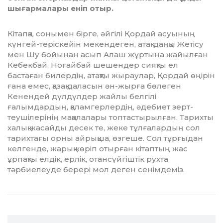
шығармалары еніп отыр.
Кітапқа, сонымен бірге, әйгілі Қордай асуы­ның
күнгей-теріскейін мекендеген, атақ-даңқы Жетісу
мен Шу бойы­нан асып Алаш жұртына жайылған
Кебекбай, Ноғайбай шешендер сияқты ел
бастаған билердің, атақты жыраулар, Қордай өңірін
ғана емес, қазақ даласын ән-жырға бөлеген
Кенендей дүл­дүл­дер жайлы белгілі
ғалымдардың, қаламгерлердің, әдебиет зерт­
теушілерінің мақалалары топтастырыл­ған. Тарихты
халық жасайды десек те, жеке тұлғалардың сол
тарих­тағы орны айрықша, өзгеше. Сол тұрғыдан
келгенде, жарық көріп отырған кітаптың жас
ұрпақты елдік, ерлік, отансүйгіштік рухта
тәрбиелеуде берері мол деген се­нім­деміз.