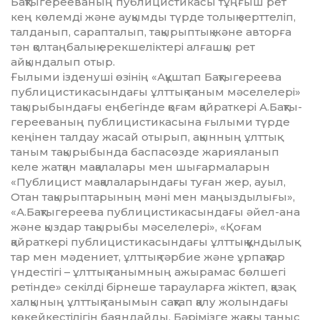
Бақтыгерееваның публицистикасы тұңғыш рет
кең көлемді және ауқымды түрде толық зерттеліп,
тал­данып, сарапталып, тақырыптық және авторға
тән қолтаңбалық ерек­ше­ліктері алғашқы рет
айқындалып отыр.
Ғылыми ізденуші өзінің «Ақұштап Бақтыгереева
публицистикасындағы ұлттық таным мәселелері»
тақыры­бын­дағы еңбегінде қоғам қайраткері А.Бақ­ты­
герееваның публицистикасына ғы­лыми түрде
кеңінен талдау жасай отырып, ақынның ұлттық
таным тақырыбында баспасөзде жарияланып
келе жатқан мақалалары мен шығармаларын
«Публицист мақалаларындағы туған жер, ауыл,
Отан тақырыптарының мәні мен маңыз­дылығы»,
«А.Бақтыгереева публицисти­ка­сындағы әйел-ана
және қыздар та­қыры­бы мәселелері», «Қоғам
қайраткері пу­блицистикасындағы ұлттық құн­дылық­
тар мен мәдениет, ұлттық тәрбие және ұрпақтар
үндестігі – ұлттық таным­ның ажырамас бөлшегі
ретінде» секілді бірнеше тарауларға жіктеп, қазақ
хал­қының ұлттық танымын сақтап қалу жолындағы
көкейкестілігін баяндайды. Бәрімізге жақсы таныс