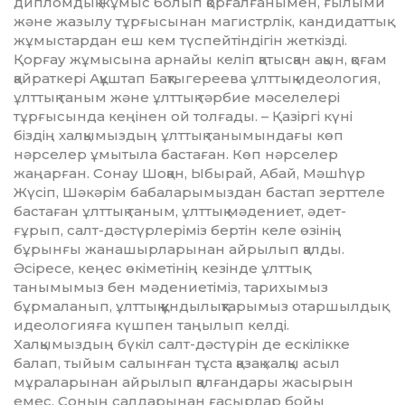
дипломдық жұмыс болып қорғал­ға­нымен, ғылыми
және жазылу тұрғы­сынан магистрлік, кандидаттық
жұмыс­тардан еш кем түспейтіндігін жеткізді.
Қорғау жұмысына арнайы келіп қатысқан ақын, қоғам
қайраткері Ақұш­тап Бақтыгереева ұлттық идеология,
ұлттық таным және ұлттық тәрбие мәселелері
тұрғысында кеңінен ой толғады. – Қазіргі күні
біздің халқымыз­дың ұлттық танымындағы көп
нәрселер ұмытыла бастаған. Көп нәрселер
жаңарған. Сонау Шоқан, Ыбырай, Абай, Мәшһүр
Жүсіп, Шәкәрім бабаларымыздан бастап зерттеле
бастаған ұлттық таным, ұлттық мәдениет, әдет-
ғұрып, салт-дәстүрлеріміз бертін келе өзінің
бұрынғы жанашырларынан айрылып қалды.
Әсіресе, кеңес өкіметінің кезінде ұлттық
танымымыз бен мәдениетіміз, тарихымыз
бұрмаланып, ұлттық құнды­лық­тарымыз отаршылдық
идеологияға күшпен таңылып келді.
Халқымыздың бүкіл салт-дәстүрін де ескілікке
балап, тыйым салынған тұста қазақ халқы асыл
мұраларынан айрылып қалғандары жасырын
емес. Соның салдарынан ғасырлар бойы