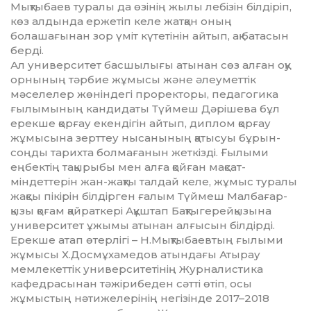
Мықтыбаев туралы да өзінің жылы лебі­зін білдіріп,
көз алдында ержетіп келе жатқан оның
болашағынан зор үміт күтетінін айтып, ақ батасын
берді.
Ал университет басшылығы атынан сөз алған оқу
орнының тәрбие жұмысы және әлеуметтік
мәселелер жөніндегі проректоры, педагогика
ғылымының кандидаты Түймеш Дәрішева бұл
ерекше қорғау екендігін айтып, диплом қорғау
жұмысына зерттеу нысанының қатысуы бұрын-
соңды тарихта болмағанын жеткізді. Ғылыми
еңбектің тақырыбы мен алға қойған мақсат-
міндеттерін жан-жақты талдай келе, жұмыс туралы
жақсы пікірін білдірген ғалым Түймеш Малба­ғар­
қызы қоғам қайраткері Ақұштап Бақ­тыгерейқызына
университет ұжымы атынан алғысын білдірді.
Ерекше атап өтерлігі – Н.Мықты­баевтың ғылыми
жұмысы Х.Досмұ­ха­медов атындағы Атырау
мемлекеттік университетінің Журналистика
кафедрасынан тәжірибеден сәтті өтіп, осы
жұмыстың нәтижелерінің негізінде 2017–2018