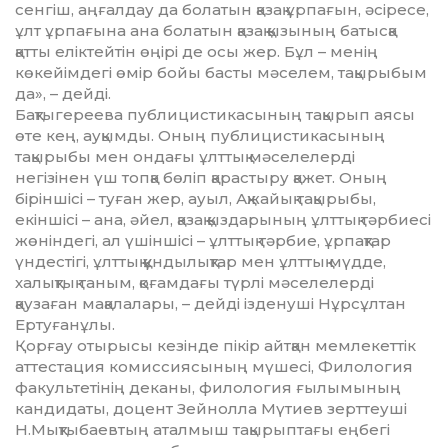
сенгіш, аңғалдау да болатын қазақ ұрпағын, әсіресе,
ұлт ұрпағына ана болатын қазақ қызының батысқа
қатты еліктейтін өңірі де осы жер. Бұл – менің
көкейімдегі өмір бойы басты мәселем, тақырыбым
да», – дейді.
Бақтыгереева публицистикасының тақырып аясы
өте кең, ауқымды. Оның публицистикасының
тақырыбы мен ондағы ұлттық мәселелерді
негізінен үш топқа бөліп қарастыру қажет. Оның
біріншісі – туған жер, ауыл, Ақжайық тақырыбы,
екіншісі – ана, әйел, қазақ қыздарының ұлттық тәрбиесі
жөніндегі, ал үшіншісі – ұлттық тәрбие, ұрпақтар
үндестігі, ұлттық құндылықтар мен ұлттық мүдде,
халықтық таным, қоғам­да­ғы түрлі мәселелерді
қаузаған мақала­ла­ры, – дейді ізденуші Нұрсұлтан
Ертуған­ұлы.
Қорғау отырысы кезінде пікір айтқан мемлекеттік
аттестация комиссиясының мүшесі, Филология
факультетінің деканы, филология ғылымының
кандидаты, доцент Зейнолла Мүтиев зерттеуші
Н.Мықтыбаевтың аталмыш тақырып­тағы еңбегі