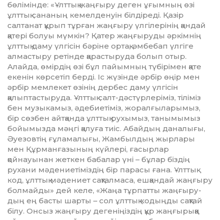
бөлімінде: «Ұлттық жаңғыру деген ұғымның өзі
ұлттық сананың кемелденуін білдіреді. Қазір
салтанат құрып тұрған жаңғыру үлгілерінің қандай
қатері болуы мүмкін? Қатер жаң­ғыруды әркімнің
ұлттық даму үлгісін бәріне ортақ, әмбебап үлгіге
алмастыру ретінде қарастыруда болып отыр.
Алайда, өмірдің өзі бұл пайымның түбірімен қате
екенін көрсетіп берді. Іс жүзінде әрбір өңір мен
әрбір мемлекет өзінің дербес даму үлгісін
қалыптастыруда. Ұлттық салт-дәстүрлеріміз, тіліміз
бен музыкамыз, әдебиетіміз, жоралғылары­мыз,
бір сөзбен айтқанда ұлттық рухымыз, танымымыз
бойымызда мәңгі қалуға тиіс. Абайдың даналығы,
Әуезов­тің ғұламалығы, Жамбылдың жырлары
мен Құрманғазының күйлері, ғасырлар
қойнауынан жеткен бабалар үні – бұлар біздің
рухани мәдениетіміздің бір парасы ғана. Ұлттық
код, ұлттық мәдениет сақталмаса, ешқандай жаңғыру
болмайды» дей келе, «Жаңа тұрпатты жаңғыру­
дың ең басты шарты – сол ұлттық ко­дыңды сақтай
білу. Онсыз жаңғыру дегеніңіздің құр жаңғырыққа