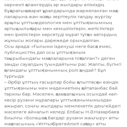
көрнекті қалам­гер­дің әр жылдары еліміздің
бұқаралық ақпарат құралдарында жарияланған ма­қа­
лаларына жан-жақты зерттеулік талдау жүргізу
арқылы ұлттық идеология мен ұлттық танымның
артықшылықтары мен кемшіліктерін, жетістіктері
мен ір­кі­ліс­терін көрсетуді мұрат тұтқан автор­дың
жұмысы жоғары дәрежеде орын­далған.
Осы арада: «Ғылыми ізденуші неге басқа емес,
публицисттің дәл осы ұлттық таным
тақырыбындағы мақалаларына тоқталған?» деген
заңды сауалдың туындайтыны рас. Жалпы, бүгінгі
қоғамдағы ұлттық танымның ролі қандай? Бұл
тұрғыда:
– Әрбір ұлттың ғасырлар бойы қалыптасқан өзіндік
ұлттық танымы мен мәдениетінің қайталанбас бай
тарихы бар. Мәселен, қазақ халқының осындай көл-
көсір рухани мұралары ұлттық танымымыздан
ажырап, соңғы жылдары мемлекеттік деңгейдегі
мәселеге айналып келеді. Елбасы Н.Ә.Назарбаев
биыл­ғы «Болашаққа бағдар: рухани жаңғыру» атты
мақаласының «Ұлттық бірегейлікті сақтау» атты