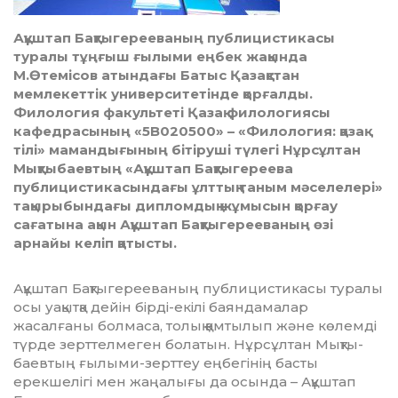
Ақұштап Бақтыгереева­ның публицистикасы
туралы тұңғыш ғылыми еңбек жақында
М.Өтемісов атындағы Батыс Қазақстан
мемлекеттік университе­тінде қорғалды.
Филология факультеті Қазақ филологиясы
кафедрасының «5В020500» – «Филология: қазақ
тілі» мамандығының бітіруші түлегі Нұрсұлтан
Мықтыбаевтың «Ақұштап Бақтыгереева
публицистикасындағы ұлттық таным мәселелері»
тақырыбындағы дипломдық жұмысын қорғау
сағатына ақын Ақұштап Бақтыгерееваның өзі
арнайы келіп қатысты.
Ақұштап Бақтыгерееваның пуб­ли­цис­тикасы туралы
осы уақытқа дейін бірді-екілі баяндамалар
жасалғаны болмаса, толық қамтылып және көлемді
түрде зерттелмеген болатын. Нұрсұлтан Мық­ты­
баевтың ғылыми-зерттеу ең­бе­гі­нің басты
ерекшелігі мен жаңалығы да осында – Ақұштап