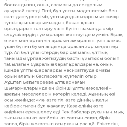
болғандықтан, оның салмағы да соғұрлым
ауырлай түседі. Тіпті, бұл ұлттық мәдениетіміз бен
салт-дәстүрлеріміз, ұлттық құндылықтарымыз сияқты
түпсіз қазыналарымыздың босап қалған
орындарын толтыру үшін бүгінгі заманда өмір
сүрушілердің ғұмырлары жетпеуі де мүмкін. Бірақ
өткен мен ер­теңнің арасын ажыратып, үзіп алмас
үшін бүгінгі буын алдында орасан зор міндеттер
тұр. Ал бұл ұлы істердің бар сал­мағы, ұлттық
танымды ұрпаққа жеткізудің басты ұйытқысы болып
табылатын бұқаралық ақпарат құралдарына, оның
ішінде ұлттық шараларды насихаттауда қомақты
орын алатын баспасөзге жүктеліп отыр.
Ақұштап Бақтыгереева ұлтқа арнаған
шығармаларында ең бірінші ұлттық мәселені –
қазақтың мәселелерін көтеріп келеді. Ақынның өзі
осы жөнінде: «Иә, өзге тіл, өзге діннің ықпалы
көбірек тиген бұл жағалау Қазақ елінің өзге
өңірінен ерекшелеу еді. Тек бабалар рухының мық­
тылығынан өз келбетін, өз салтын сақтап, бірін
тапса, бірін жоғалтып отыр­ғаны рас қой. Еліктегіш,