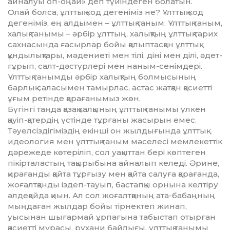
айналуы оп-оңай» деп түйіндеген болатын.
Олай болса, ұлттық код дегеніміз не? Ұлттық код
дегеніміз, ең алдымен – ұлт­тық таным. Ұлттық таным,
халық танымы – әрбір ұлттың, халықтың ұлттық тарих
сахнасында ғасырлар бойы қалыптасқан ұлттық
құндылықтары, мәдениеті мен тілі, діні мен ділі, әдет-
ғұрып, салт-дәстүрлері мен наным-сенімдері.
Ұлттық танымды әрбір халық­тың болмысының
барлық саласымен тамырлас, астас жатқан қасиетті
ұғым ретінде қарағанымыз жөн.
Бүгінгі таңда қазақ халқының ұлттық танымы үлкен
қауіп-қатердің үстінде тұрғаны жасырын емес.
Тәуелсіздігіміздің екінші он жылдығында ұлттық
идеология мен ұлттық таным мәселесі мемлекет­тік
дәрежеде көтеріліп, сол уақыттан бері көптеген
пікірталастың тақырыбына айналып келеді. Әрине,
қирағанды қайта тұрғызу мен қайта салуға қарағанда,
жоғалтқанды іздеп-тауып, бастапқы орнына келтіру
әлдеқайда қиын. Ал сол жоғалтқаның ата-бабаңның
мыңдаған жылдар бойы тірнектеп жинап,
уысынан шығармай ұрпағына табыстап отырған
қасиетті мұрасы, рухани байлығы, ұлттық танымы