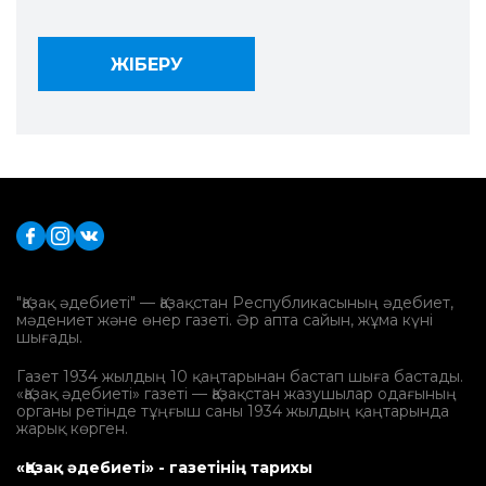
"Қазақ әдебиеті" — Қазақстан Республикасының әдебиет,
мәдениет және өнер газеті. Әр апта сайын, жұма күні
шығады.
Газет 1934 жылдың 10 қаңтарынан бастап шыға бастады.
«Қазақ әдебиеті» газеті — Қазақстан жазушылар одағының
органы ретінде тұңғыш саны 1934 жылдың қаңтарында
жарық көрген.
«Қазақ әдебиеті» - газетінің тарихы