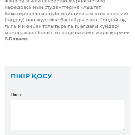
жаңа оқу жылынан бастап Журналистика
кафедрасының сту­дент­теріне «Ақұштап
Бақтыгерее­ваның пуб­лицистикасы» атты элективті
(таңдау) пән жүргізіле бастайды екен. Сондай-ақ,
ғылыми еңбек толықты­рылып, алдағы күндері
монография болып өз алдына жеке жарық көрмек.
Б.Бақтаев.
ПІКІР ҚОСУ
Пікір