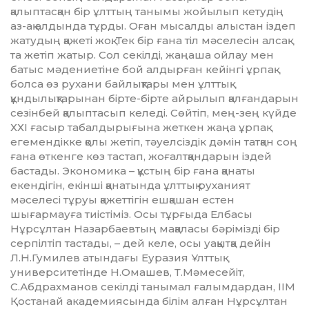
қалыптасқан бір ұлттың танымы жойылып кетудің
аз-ақ алдында тұрды. Оған мысалды алыстан іздеп
жатудың қажеті жоқ. Тек бір ғана тіл мәселесін алсақ
та жетіп жатыр. Сол секілді, жаңа­ша ойлау мен
батыс мәдениетіне бой алдырған кейінгі ұрпақ
болса өз рухани байлықтары мен ұлттық
құндылықтары­нан бірте-бірте айрылып қалғандарын
сезінбей қалыптасып келеді. Сөйтіп, мең-зең күйде
ХХІ ғасыр табалдырығына жеткен жаңа ұрпақ
егемендікке қолы жетіп, тәуелсіздік дәмін татқан соң
ғана өткенге көз тастап, жоғалтқандарын іздей
бастады. Экономика – құстың бір ғана қанаты
екендігін, екінші қанатында ұлттық руханият
мәселесі тұруы қажет­тігін ешқашан естен
шығармауға тиістіміз. Осы тұрғыда Елбасы
Нұрсұлтан Назарбаевтың мақаласы бәрімізді бір
серпілтіп тастады, – дей келе, осы уақыт­қа дейін
Л.Н.Гумилев атындағы Еуразия Ұлттық
университетінде Н.Ома­шев, Т.Мәмесейіт,
С.Абдрахманов секілді танымал ғалымдардан, ІІМ
Қостанай академиясында білім алған Нұрсұлтан