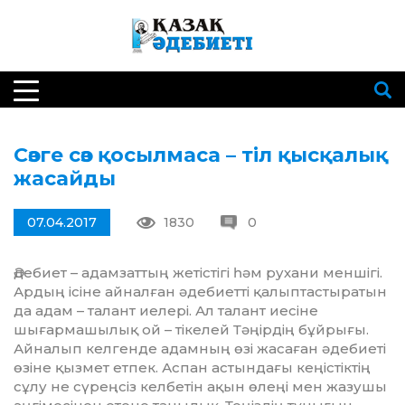
Сөзге сөз қосылмаса – тіл қысқалық
жасайды
07.04.2017
1830
0
Әдебиет – адамзаттың жетістігі һәм рухани меншігі.
Ардың ісіне айналған әде­биетті қалыптастыратын
да адам – талант иелері. Ал талант иесіне
шығарма­шылық ой – тікелей Тәңірдің бұйрығы.
Айналып келгенде адамның өзі жасаған әде­биеті
өзіне қызмет етпек. Аспан астындағы кеңістіктің
сұлу не сүреңсіз келбетін ақын өлеңі мен жазушы