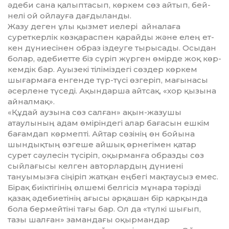
әдеби сана қа­­лыптасып, көркем сөз айтып, бей­
нелі ой ойлауға дағдыланды.
Жазу деген ұлы қызмет иелері айналаға
суреткерлік көз­қарас­пен қарайды және елең ет­
кен дүниесінен образ іздеуге ты­рысады. Осыдан
болар, әде­биет­те біз сүріп жүрген өмірде жоқ көр­
кемдік бар. Ауызекі ті­ліміздегі сөздер көркем
шығар­ма­ға енгенде түр-түсі өзгеріп, ма­ғынасы
әсерлене түседі. Ақын­дарша айтсақ, «хор қызына
ай­нал­мақ».
«Құдай аузына сөз салған» ақын-жазушы
атаулының адам өміріндегі алар бағасын ешкім
бағамдап көрмепті. Айтар сөзінің өн бойына
шындықтың өзгеше айшық өрнегімен қатар
сурет сәулесін түсіріп, оқырманға образды сөз
сыйлағысы келген ав­торлардың дүниені
тануымызға сіңіріп жатқан еңбегі мақтаусыз емес.
Бірақ биіктігінің өлшемі белгісіз мұнара тәрізді
қазақ әдебиетінің ағысы әрқашан бір қарқында
бола бермейтіні тағы бар. Ол да «түлкі шығып,
тазы шалған» замандағы оқырмандар