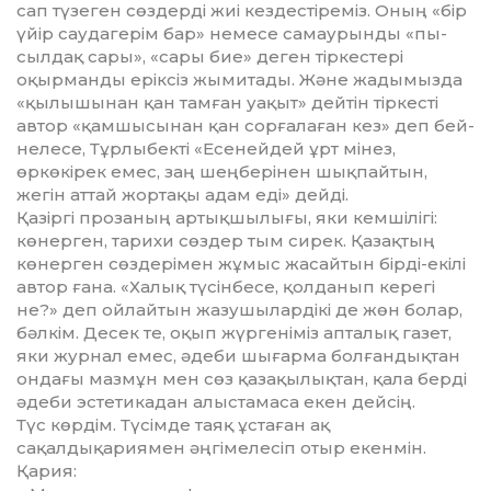
сап түзеген сөздерді жиі кездес­тіре­міз. Оның «бір
үйір саудагерім бар» немесе самаурынды «пы­
сыл­дақ сары», «сары бие» деген тіркестері
оқырманды еріксіз жы­митады. Және жадымызда
«қы­лышынан қан тамған уақыт» дей­тін тіркесті
автор «қам­шы­сы­нан қан сорғалаған кез» деп бей­
нелесе, Тұрлыбекті «Есенейдей ұрт мінез,
өркөкірек емес, заң шеңберінен шықпайтын,
жегін аттай жортақы адам еді» дейді.
Қазіргі прозаның артық­шы­лы­ғы, яки кемшілігі:
көнерген, та­рихи сөздер тым сирек. Қазақ­тың
көнерген сөздерімен жұмыс жасай­тын бірді-екілі
автор ғана. «Ха­лық түсінбесе, қолданып керегі
не?» деп ойлайтын жазу­шы­лардікі де жөн болар,
бәлкім. Десек те, оқып жүргеніміз апта­лық газет,
яки журнал емес, әде­би шығарма болғандықтан
он­дағы мазмұн мен сөз қазақы­­­лықтан, қала бер­ді
әдеби эстетикадан алыстамаса екен дейсің.
Түс көрдім. Түсімде таяқ ұста­ған ақ
сақалдықариямен әңгіме­лесіп отыр екенмін.
Қария: