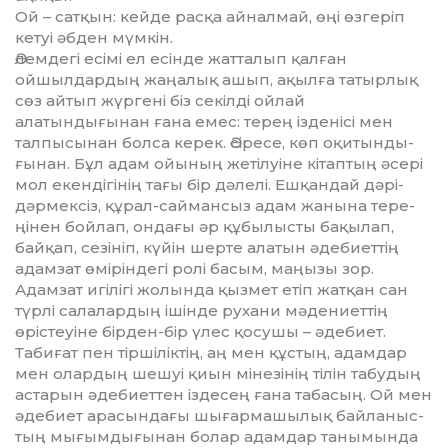
Ой – сатқын: кейде расқа ай­налмай, өңі өзгеріп
кетуі әбден мүм­кін.
Әлемдегі есімі ел есінде жат­та­лып қалған
ойшылдардың жаңа­лық ашып, ақылға татырлық
сөз айтып жүргені біз секілді ой­лай
алатындығынан ғана емес: терең із­денісі мен
талпысынан болса ке­рек. Әсіресе, көп оқитын­ды­
ғы­нан. Бұл адам ойының же­тілуіне кітаптың әсері
мол екен­дігінің тағы бір дәлелі. Еш­қандай дәрі-
дәр­мексіз, құрал-саймансыз адам жа­нына тере­
ңінен бойлап, он­да­ғы әр құбы­лысты бақылап,
бай­қап, сезініп, күйін шерте алатын әде­биеттің
адамзат өмі­ріндегі ро­лі басым, маңызы зор.
Адамзат игілігі жолында қыз­мет етіп жатқан сан
түрлі сала­лар­­дың ішінде рухани мәде­ниет­тің
өрістеуіне бірден-бір үлес қосу­шы – әдебиет.
Табиғат пен тір­­­шіліктің, аң мен құстың, адам­дар
мен олардың шешуі қиын мінезінің тілін табудың
ас­та­рын әдебиеттен іздесең ғана та­басың. Ой мен
әдебиет арасын­да­ғы шығармашылық байланыс­
тың мығымдығынан болар адамдар танымында