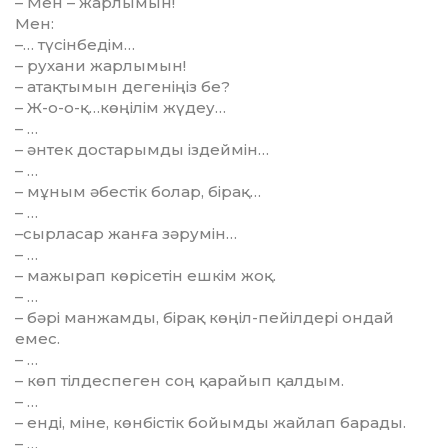
– Мен – жарлымын!
Мен:
–… түсінбедім…
– рухани жарлымын!
– атақтымын дегеніңіз бе?
– Ж-о-о-қ…көңілім жүдеу…
– …
– әнтек достарымды іздей­мін…
– …
– мұным әбестік болар, бірақ…
– …
–сырласар жанға зәрумін…
– …
– мажырап көрісетін ешкім жоқ.
– …
– бәрі манжамды, бірақ көңіл-пейілдері ондай
емес.
– …
– көп тілдеспеген соң қа­райып қалдым.
– …
– енді, міне, көнбістік бо­йымды жайлап барады.
– …