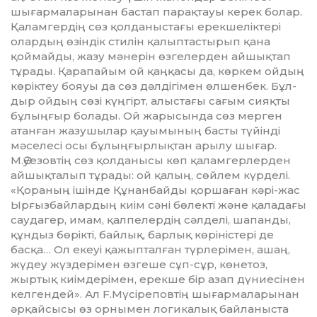
шығар­ма­ларынан бастап парақтауы ке­рек болар.
Қаламгердің сөз қол­даныстағы ерекшеліктері
олар­дың өзіндік стилін қалып­тастырып қана
қоймайды, жазу мәнерін өзгелерден айшықтап
тұрады. Қарапайым ой қаңқасы да, көркем ойдың
көріктеу бояуы да сөз дәлдігімен өлшенбек. Бұл­
дыр ойдың сөзі күңгірт, алыстағы сағым сияқты
бұлыңғыр болады. Ой жарысында сөз мерген
атанған жазушылар қауымының басты түйінді
мәселесі осы бұлыңғыр­лық­тан арылу шығар.
М.Әуезовтің сөз қолданысы көп қаламгерлерден
айшықталып тұрады: ой қалың, сөйлем күр­де­лі.
«Қораның ішінде Құнан­бай­ды қоршаған кәрі-жас
Ырғыз­бай­лардың киім сәні бөлекті жә­не қаладағы
саудагер, имам, қал­пелердің сәлделі, шапанды,
құн­дыз бөрікті, байлық, барлық кө­ріністері де
басқа… Ол екеуі қа­жыпталған түрлерімен, ашаң,
жүдеу жүздерімен өзгеше сұп-сұр, көнетоз,
жыртық киімдері­мен, ерекше бір азап дүниесінен
кел­гендей». Ал F.Мүсіреповтің шығармаларынан
әрқайсысы өз орнымен логикалық байланыста