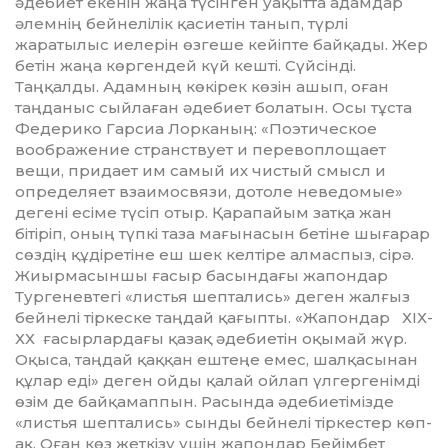
әдебиет екенін жаңа түсінген уақытта адамдар
әлемнің бейнелілік қа­сиетін танып, түрлі
жаратылыс иелерін өзгеше кейіпте байқады. Жер
бетін жаңа көргендей күй кешті. Сүйсінді.
Таңқалды. Адам­­ның көкірек көзін ашып, оған
таңданыс сыйлаған әдебиет болатын. Осы тұста
Федерико Гарсиа Лорканың: «Поэтическое
воображение странствует и перевоплощает
вещи, придает им самый их чистый смысл и
определяет взаимосвязи, дотоле неведомые»
дегені есіме түсіп отыр. Қарапайым затқа жан
бітіріп, оның түпкі таза мағынасын бе­тіне шығарар
сөздің құдіретіне еш шек келтіре алмаспыз, сірә.
Жиырмасыншы ғасыр ба­сын­дағы жапондар
Тургенев­тегі «листья шептались» деген жалғыз
бейнелі тіркеске таңдай қағыпты. «Жапондар ХІХ-
ХХ ғасырлар­дағы қазақ әдебиетін оқымай жүр.
Оқы­са, таңдай қаққан еш­теңе емес, шалқасынан
құлар еді» де­ген ойды қалай ойлап үлгерге­нім­ді
өзім де байқамаппын. Ра­сын­да әдебиетімізде
«листья шеп­тались» сынды бейнелі тір­кестер көп-
ақ. Оған көз жет­кізу үшін жапондар Бейімбет