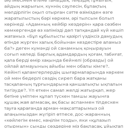
әң­гімесінен етене таныдық. Теңіздің тұнығын,
айдың жарығын, күннің сәулесін, бұлақтың
мөлдірлігін оқып отырған сәтте өзімізден өзге
жаратылыстың бәрі көркем, әрі тылсым болып
көрінеді. «Адамның кейбір кездерін» қара сөзбен
көмкергенде өз хәлімізді дөп тапқандай күй кешіп
жатамыз. «Бұл құбы­лысты қазіргі үздіксіз дамудың
өтінде жүрген халық бойынан кездестіре аламыз
ба?» деген күмәнді ой санамның қоңырауын
соғып келеді. Барлық адам­дардың қоғам, табиғат,
қала берді өмір хақында бейнелі (образды) ой
ойлай алмауының айыбы мен обалы кімге?..
Кейінгі қаламгерлердің шығарма­ла­рында көркем
ой мен бедерлі сөздің сиреп бара жатқаны
тасқаланың тұрғын­дарына қаншалықты ық­па­лын
тигізуде?.. Үп еткен самал желді жатырқап, жер
бетіне үмітпен құлап түскен тамшы жауынға
құшақ жая алмасақ, ақ басы аспанмен тілдескен
тауға қарағанда арман-мақсаттарымыз ой
алаңымыздан жүгіріп өтпесе, дос-жаранның
«көйлегім емес, көңілім тозды», яки «құлазып
отыр­­мын» сынды сөздеріне міз бақпасақ, ұйықтап