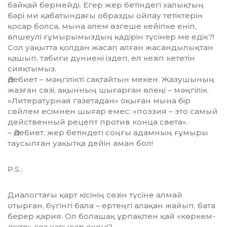
байқай бермейді. Егер жер бетіндегі халықтың
бәрі ми қа­батындағы образды ойлау те­тік­терін
қосар болса, мына әлем өзгеше кейіпке еніп,
өлшеулі ғұ­мырымыздың қадірін түсінер ме едік?!
Сол уақытта қолдан жасап алған жасандылықтан
қашып, та­биғи дүниені іздеп, ел кезіп ке­те­тін
сияқтымыз.
Әдебиет – мәңгілікті сақтай­тын мекен. Жазушының
жазған сөзі, ақынның шығарған өлеңі – мәңгілік.
«Литературная газе­та­дан» оқыған мына бір
сөйлем есімнен шығар емес: «поэзия – это самый
действенный рецепт против конца света».
– Әдебиет, жер бетіндегі соң­ғы адамның ғұмыры
таусылған уақытқа дейін аман бол!
P.S.:
Диалогтағы қарт кісінің сөзін түсіне алмай
отырған, бүгінгі бала – ертеңгі алақан жайып, бата
берер қария. Ол болашақ ұрпақпен қай «көркем­
дікте» сөз қағысар екен!?