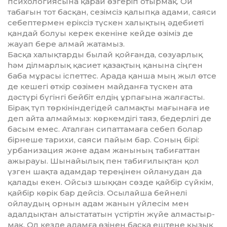
психологиясына қарай өзгеріп отырмақ. Ой
табағын тот басқан, сезімсіз қалыпқа адами, саяси
се­бептермен еріксіз түскен ха­лық­тың әдебиеті
қандай болуы ке­рек екеніне кейде өзіміз де
жауап бере алмай жатамыз.
Басқа халықтарды былай қой­ғанда, сөзуарлық
һәм ділмар­лық қасиет қазақтың қанына сіңген
баба мұрасы іспеттес. Арада қанша мың жыл өтсе
де кешегі өткір сөзімен майданға түскен ата
дәстүрі бүгінгі бейбіт елдің ұр­пағына жалғасты.
Бірақ түп төр­кініндегідей салмақты ма­ғынаға ие
деп айта алмаймыз: көр­кемдігі таяз, бедерлігі де
басым емес. Аталған сипаттамаға се­­беп болар
бірнеше тарихи, саяси пайым бар. Соның бірі:
урбанизация және адам жанының табиғаттан
ажырауы. Шынайы­лық пен табиғилықтан қол
үзген шақта адамдар тереңінен ойланудан да
қалады екен. Ойсыз шық­қан сөзде қайбір сүйкім,
қай­бір көрік бар дейсіз. Осылайша бейнелі
ойлаудың орнын адам жанын үйлесім мен
адалдықтан алыс­тататын үстіртін жүйе ал­мас­тыр­
мақ. Ол кезде адамға өзі­нен бас­қа ештеңе қызық