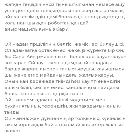
жатқан теңіздің үнсіз тыныш­тығынан немесе ашу
үстіндегі долы толқында­рынан әсер ала алмасақ,
айтқан сөзіміздің дәмі болмаса, жапондықтардың
қолынан шыққан роботтан қандай
айырмашылығымыз бар?..
Ой – адам тіршілігінің бел­гі­сі, жемісі, әрі билеушісі.
Ол адам­затқа ортақ емес: жеке. Әр жү­рек­те бір Ой,
бір Сана. Айыр­­­ма­шы­лы­ғы: бөлек өре, алуан-алуан
көз­­қарас. Ойлау – жеке адам­ды ай­наладағы
барша жара­ты­лыспен та­ныстырушы, қауыш­тыру­
шы жә­не өмір майданындағы жалғыз қаруы.
Оның қай дәрежеде тиімді һәм қауіп­ті екендігін
ешкім біліп, се­зген емес: қаншалықты пайдалы
болса, соншалықты қорқы­ныш­ты.
Ой – өлшем: адамның ішкі мә­дениеті мен
руханиятының те­реңдігін, яки таяздығын анық­
тайды.
Ой – айна: жан дүниеңнің әр то­лқыныс, күйзелісін
«жем­қор­лық­қа» бой алдырмай көрсетер жал­ғыз
ақиқат.