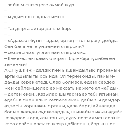
– зейілім ештеңеге аумай жүр.
– …
– мұқым елге қапалымын!
– …
– Тағдырға айтар датым бар.
– …
– «Адамзат бүгін – адам, ер­тең – топырақ» дейді…
Сен бала не­ге үндемей отырсың?
– сөздеріңізді ұға алмай отыр­мын…
– Е-е-е-е… екі қазақ отырып бірін-бірі түсінбеген
заман-ай!
А.С.Пушкин: «дәлдік пен ық­шам­дылық: прозаның
артық­шы­лығы осында. Ол терең ойды, пайым­
дауды керек етеді. Олар бол­маса, әдемі сөздер
мен сөй­лем­шелер өз мақсатына жете ал­майды»,
– деген екен. Жазылар шы­ғарма өз табиғатынан,
әде­би­лігінен алыс кетпесе екен дейміз. Адамдар
өздерін қоршаған ортаны, қала берді айналада
болып жатқан оқиғалардың шынайы­лы­ғын әдеби
көзқарасы арқылы та­нып, сұлу поэзиямен сезініп,
қара сөз­бен әлемге жаяр қабіле­тінің барын көп