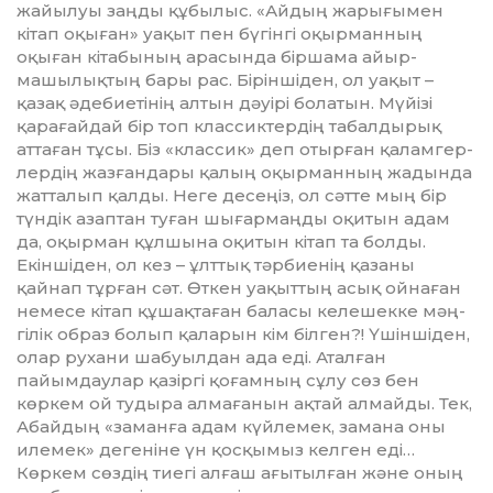
жайылуы заң­ды құбылыс. «Айдың жары­ғы­мен
кітап оқыған» уақыт пен бү­гінгі оқырманның
оқыған кі­та­бының арасында біршама айыр­
машылықтың бары рас. Біріншіден, ол уақыт –
қазақ әдебиетінің ал­тын дәуірі болатын. Мүйізі
қара­ғайдай бір топ классиктердің та­балдырық
аттаған тұсы. Біз «клас­сик» деп отырған қалам­гер­
лердің жазғандары қалың оқыр­манның жадында
жатталып қал­ды. Неге десеңіз, ол сәтте мың бір
түндік азаптан туған шы­ғармаңды оқитын адам
да, оқырман құлшына оқитын кітап та бол­ды.
Екіншіден, ол кез – ұлттық тәр­биенің қазаны
қайнап тұрған сәт. Өткен уақыт­тың асық ойнаған
немесе кітап құшақтаған баласы келешекке мәң­
гілік образ болып қаларын кім білген?! Үшін­шіден,
олар ру­хани шабуылдан ада еді. Аталған
пайымдаулар қазіргі қоғамның сұлу сөз бен
көркем ой тудыра алмағанын ақтай алмайды. Тек,
Абай­дың «за­ман­ға адам күйлемек, за­мана оны
илемек» дегеніне үн қос­қымыз келген еді…
Көркем сөздің тиегі алғаш ағы­тылған және оның