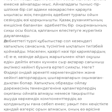
емеске ай­на­лады-мыс. Айналадағы тыныс-тір­
шілікке бір сәт адами көз­қа­рас­пен қарауға
ықыласы жоқ пен­денің әдебиет туралы ойын
сезінудің өзі қорқынышты. Қа­зақ руханиятының
емшісіне ба­ланған әдебиеттің бір оқыр­ма­нының
сиқы осы болса, қал­ғанын елес­тетуге жүрегіміз
дауаламады.
Әдебиеттегі түрлі құбылыстар сол кезеңдегі
халықтың санасына, түсінігіне ықпалын тигізбей
қой­майды. Мәселен, қазіргі көзі тірі қариялардың
«Е-е-е, кезінде айдың жарығымен кітап оқушы
едік» дейтін өткен күннен сыр ақ­тарар сағыныш
әңгімесі ке­йінгі буын­ға ер­тегі сияқты. Неге?
Өздері ондай әрекетті көрмеген­діктен және
кейінгі ав­торлардың шығар­маларын оқымаған­
дықтан болар. Халық­тың образды ойлау
дәрежесінің төменде­геніне қалам­герлердің
оқиғаны ойната алмауы немесе та­қы­рыпты
ашуда көркемдік ком­поненттердің аз
қолданылуы ға­на себеп емес: уақыт пен кеңіс­тікте
қандай өзгеріс орын алмасын, оның өз өрісіне