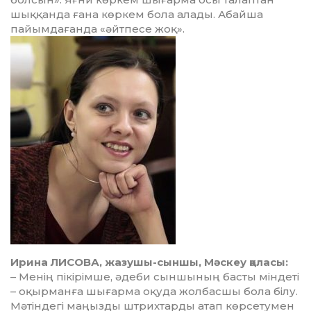
шыққанда ғана көркем бола алады. Абайша
пайымдағанда «әйтпесе жоқ».
Ирина ЛИСОВА, жазушы-сыншы, Мәскеу қаласы:
– Менің пікірімше, әдеби сын­­шының басты міндеті
– оқыр­манға шығарма оқуда жол­бас­­шы бола білу.
Мәтіндегі ма­ңыз­­ды штрихтарды атап көр­­­­­­­­се­тумен