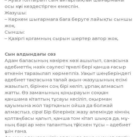
осы күні кез­дестірген емеспін.
Жазушы:
– Көркем шығармаға баға бе­ру­ге лайықты сыншы
жоқ.
Сыншы:
– Қазіргі қоғамның сырын шер­тер автор жоқ.
Сын алдындағы
сөз
Адам баласының көкірек көзі ашылып, санасына
әдебиеттің нәзік сәулесі түскелі бері қанша ғасыр
өткенін таразылап көрмеп­піз. Уақыт шеңберіндегі
әдебиет тақ­тасына талай ақын-жазу­шы­ның есімі
жазылып, бірінен соң бірі келіп, ұрпақ алмасып
жатты. Өз заманының қоңырауын соқ­қан
қаншама кітаптың тұсауы кесіліп, оқырман
қауымына жол тартқанын ойша да болжай
алмаспыз, сірә! Бір білеріміз: жазу әле­мінде кімнің
қолтаңбасы қа­лып, қанша том кітап шықса да, мұ­
ның бәрі ар мен таланттың түйіс­кен тұсы – әдебиет
үшін ға­н­а.