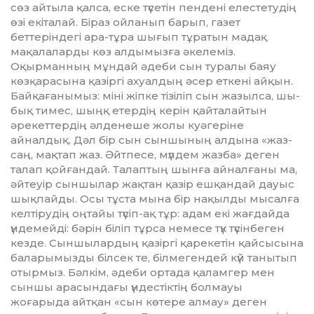
сөз айтыла қал­­­са, еске түсетін пендені елес­тетудің
өзі екіталай. Біраз ойланып барып, газет
беттеріндегі ара-тұра шығып тұратын мадақ
мақалаларды көз алдымызға әкелеміз.
Оқырманның мұндай әде­би сын туралы баяу
көзқа­ра­сына қазіргі ахуалдың әсер еткені айқын.
Байқағанымыз: міні жіп­ке тізіліп сын жазылса, шы­
бық тимес, шыңқ етердің керін қай­та­лайтын
әрекеттердің әлденеше жолы куәгеріне
айналдық. Дәл бір сын сыншының алдына «жаз­
саң, мақтап жаз. Әйтпесе, мүлдем жаз­ба» деген
талап қойғандай. Талаптың шынға айналғаны ма,
әйтеуір сыншылар жақтан қазір ешқандай дауыс
шықпайды. Осы тұста мына бір нақылды мысалға
келтірудің оңтайы түсіп-ақ тұр: адам екі жағдайда
үндемейді: бә­рін біліп тұрса немесе түк тү­сін­беген
кезде. Сыншылардың қа­зір­гі қарекетін қайсысына
ба­­­ларымызды білсек те, білмеген­дей күй танытып
отырмыз. Бәл­кім, әдеби ортада қаламгер мен
сыншы арасындағы үндестіктің болмауы
жоғарыда айтқан «сын көтере алмау» деген