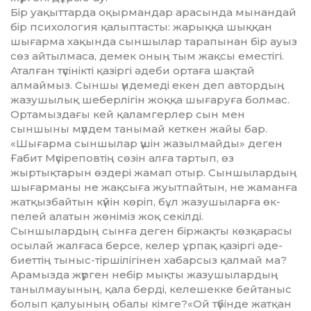
Бір уақыттарда оқырмандар ара­сында мынандай
бір психология қалыптасты: жарыққа шық­қан
шығарма хақында сыншылар тарапынан бір ауыз
сөз айтылмаса, демек оның тым жақсы емес­тігі.
Аталған түсінікті қазіргі әде­­би ортаға шақтай
алмаймыз. Сын­шы үндемеді екен деп автор­дың
жазушылық шеберлігін жоқ­қа шығаруға болмас.
Орта­мыз­дағы кей қаламгерлер сын мен
сыншыны мүлдем танымай кет­кен жайы бар.
«Шығарма сын­шылар үшін жазылмайды» деген
Ғабит Мүсіреповтің сөзін алға тартып, өз
жыртықтарын өздері жа­мап отыр. Сыншылардың
шы­ғар­маны не жақсыға жуытпайтын, не жаманға
жатқызбайтын күйін көріп, бұл жазушыларға өк­
пелей алатын жөніміз жоқ се­кіл­ді.
Сыншылардың сынға деген бір­жақты көзқарасы
осылай жал­ғаса берсе, келер ұрпақ қазіргі әде­
биеттің тыныс-тіршілігінен ха­барсыз қалмай ма?
Арамызда жүр­ген небір мықты жазушы­лар­дың
танылмауының, қала берді, ке­лешекке бейтаныс
болып қалуы­ның обалы кімге?«Ой тү­бін­де жатқан