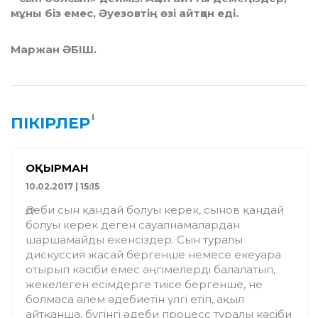
мұны біз емес, Әуезовтің өзі айтқан еді.
Маржан ӘБІШ.
1
ПІКІРЛЕР
ОҚЫРМАН
10.02.2017 | 15:15
Әдеби сын қандай болуы керек, сынов қандай
болуы керек деген сауалнамалардан
шаршамайды екенсіздер. Сын туралы
дискуссия жасай бергенше немесе екеуара
отырып кәсіби емес әңгімелерді балалатып,
жекелеген есімдерге тиісе бергенше, не
болмаса әлем әдебиетін үлгі етіп, ақыл
айтқанша, бүгінгі әдеби процесс туралы кәсіби