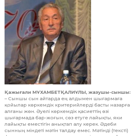
Қажығали МҰХАМБЕТҚАЛИҰЛЫ, жазушы-сыншы:
– Сыншы сын айтарда ең ал­дымен шығармаға
қойылар көркемдік критерийлерді басты назарға
алғаны жөн. Әуелі көр­кем­­дік қасиеттің өзі
шығармада бар-жоғын, сөз етуге лайықты, яки
лайықты еместігін анықтап алу керек. Әдеби
сынның міндеті мәтін талдау емес. Мәтінді (текс­ті)