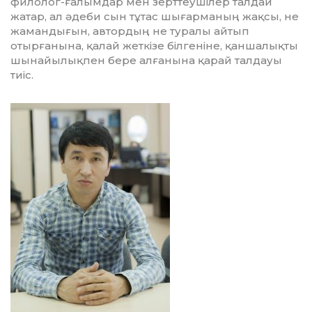
филолог-ғалымдар мен зерт­теу­шілер талдай
жатар, ал әдеби сын тұтас шығарманың жақсы, не
жамандығын, автордың не туралы айтып
отырғанына, қа­лай жеткізе білгеніне, қан­ша­лық­ты
шынайылықпен бере алға­нына қарай талдауы
тиіс.