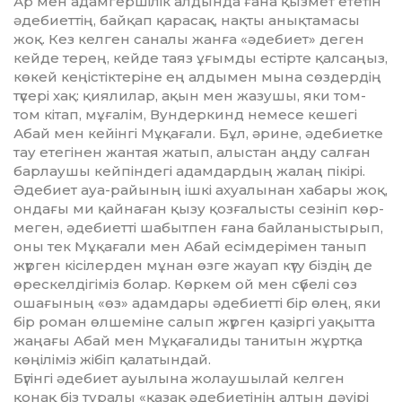
Ар мен адамгершілік алдында ға­на қызмет ететін
әдебиеттің, бай­қап қарасақ, нақты анық­та­ма­сы
жоқ. Кез келген саналы жан­ға «әдебиет» деген
кейде те­рең, кейде таяз ұғымды естірте қал­саңыз,
көкей кеңістіктеріне ең алдымен мына сөздердің
тү­сері хақ: қиялилар, ақын мен жазу­шы, яки том-
том кітап, мұға­лім, Вундеркинд немесе ке­шегі
Абай мен кейінгі Мұқағали. Бұл, әрине, әдебиетке
тау етегінен жантая жатып, алыстан аңду сал­ған
барлаушы кейпіндегі адам­дардың жалаң пікірі.
Әдебиет ауа-райының ішкі ахуалынан ха­бары жоқ,
ондағы ми қайнаған қызу қозғалысты сезініп көр­
ме­ген, әдебиетті шабытпен ғана бай­ланыстырып,
оны тек Мұқа­ға­ли мен Абай есімдерімен танып
жүр­ген кісілерден мұнан өзге жауап күту біздің де
өрескелдігіміз бо­лар. Көркем ой мен сүбелі сөз
оша­ғының «өз» адамдары әде­биет­­ті бір өлең, яки
бір роман өл­шеміне салып жүрген қазіргі уа­қытта
жаңағы Абай мен Мұқа­ғалиды танитын жұртқа
көңіліміз жібіп қалатындай.
Бүгінгі әдебиет ауылына жолаушылай келген
қонақ біз туралы «қазақ әдебиетінің алтын дәуі­рі