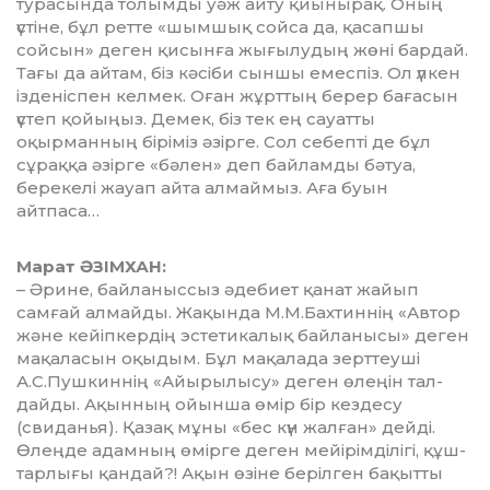
турасында толымды уәж айту қиынырақ. Оның
үстіне, бұл ретте «шымшық сойса да, қасапшы
сойсын» деген қи­сын­ға жығылудың жөні бардай.
Тағы да айтам, біз кәсіби сын­шы емес­піз. Ол үлкен
ізденіс­пен келмек. Оған жұрттың берер бағасын
үс­теп қойыңыз. Демек, біз тек ең сауат­ты
оқырманның біріміз әзір­ге. Сол себепті де бұл
сұраққа әзір­ге «бәлен» деп байламды бәтуа,
берекелі жауап айта алмай­мыз. Аға буын
айтпаса…
Марат ӘЗІМХАН:
– Әрине, байланыссыз әде­биет қанат жайып
самғай алмайды. Жақында М.М.Бахтиннің «Автор
және кейіпкердің эсте­ти­калық байланысы» деген
ма­қала­сын оқыдым. Бұл ма­қалада зерт­теуші
А.С.Пушкиннің «Айы­­рылысу» де­ген өлеңін тал­
дай­ды. Ақынның ойынша өмір бір кездесу
(свиданья). Қазақ мұ­ны «бес күн жал­ған» дейді.
Өлең­де адам­ның өмір­ге деген мейірім­ді­лігі, құш­
тар­лығы қандай?! Ақын өзіне бе­ріл­ген ба­қытты