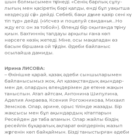
шын бол­мы­сы­мен түсінеді. «Се­нің барлық сұлу­
лығың мен қа­сіре­тің бәрі қал­ды, енді бұл уа­қыт­ша
кездесу­ді сүй» дейді. Се­бебі, бақи дүние қазір сені кү­
тіп тұр» дейді. («Исчез и поцелуй свиданья…Но
жду его: он за тобой»). Өлеңді бір оқы­ғанда түсіну
қиын. Бахтиннің талдауы арқы­лы ғана көп
нәрсеге көзің жетеді. Міне, осы мақаладан өз
басым біршама ой түйдім. Әде­би байланыс
осылайша дамиды.
Ирина ЛИСОВА:
– Өкінішке қарай, қазақ әде­би сыншыларымен
байланысымыз жоқ. Ал қазақстандық ақын­­дар­
мен де, олардың өлең­дері­мен де етене жақын
таныс­пын. Атап айт­сам, Антонина Ши­пулина,
Аделия Амраева, Ксе­ния Рогожникова, Михаил
Земсков. Олар, әрине, орыс тілін­де жазады. Бір
жақсысы мен бұл ақындардың кітаптарын
Ресейден де таба аламын. Олар жайлы біз­дің
ресейлік бұқаралық ақпа­рат өкілдерінің жазып
жүргенін көп байқаймын. Бізді таныстыр­ған әдеби