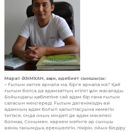
Марат ӘЗІМХАН,
ақын, әдебиет сыншысы:
– Ғылым көпке арнала ма, бір­ге арнала ма? Қай
ғылым болса да адамзаттың игілігі үшін жасалады.
Бойындағы қабілетіне сай адам бір ғана ғылым
саласын меңгереді. Ғылым дегеніміздің өзі
адамның адам болып қалып­тасуына көмегін
тигізсе, онда оның міндеті де адам мәселесі
болмақ. Сонымен, көркем мәтін­ге әр сыншы
өзінің танымдық ерекшелігін, пікірін, ойын біл­діру