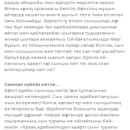
едәуір абы­ройы мен әділдігін көрсетсе ке­рек.
Өткен күннің оралмасы бел­гілі, бүгінгінің мұңын
айтарда кешегіні өнеге қылып, тілге тиек етпесек
тағы болмайды. Әді­летті ту еткен сыншылар жүр­
ген бұл кезеңде төл әдебиетіміздің ұмытылмас
автор мен қайта­лан­бас шығарма тудырғанын
жоққа шы­ғара алмаймыз. Ой бағы­ты­мызды бері
бұрып, өз толқыны­мыз­ға назар салар болсақ, сын
мен сыншының өзін таппай, тек сәл-пәл ұқсайтын
біреулерді кө­зіміз шалып қалды. Еріксіз ой­
ланасың: қазіргі күні сыншы көп пе, жоқ оған
еліктеушілер көп пе?
Сыннан сүйкім кетсе…
Бүгінгі әдеби сынның негізі түп­кі тұлғасынан
ажырап кеткен­дей. Сын сөзіне әдебиет­тану­шы­
ның өз ережесі болса, қаламгер мен сыншының
өз теориясы бар. Әдебиетке борышты адамдар
мұн­дай дүдәмал пікірде жүргенде, үшін­ші жақтағы
оқырманның сын туралы не ойлайтыны бей­
мәлім. «Қазақ әдебиетіндегі қа­зіргі сын» туралы