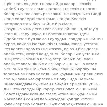
жүріп жатыр» деген шала ойда қалары сөзсіз.
Себебін ауыз­ға алып жатпасақ та сезіп отырған
боларсыз: тас лақтырсақ ақын не жазу­шыға тиеді
және сөрелерді тол­тырып жатқан белгісіз
авторлар тағы бар. Бейне бір «Мен –
жазушымын!» деген сөз сәнге айналып, әйтеуір
кітап шығару науқаны басталып кеткендей.
Әдебиеттегі бұл жаман аурудың салдарын кімнен
сұрап, қайдан іздемекпіз? Бәлкім, қалам ұстаған
кез келген адамға «не жазсаң да өзің біл» деген
әдебиеттің қазіргі кеңдігінен болар. Бұл ұстаным­
ның етек жаюына үнсіз куәгер бо­лып отырған
әдебиет әлемінің бір өкілі бар: сыншы. Әр автор
мен оның туындысына бақылау­шы, барлаушы
тарапынан баға беретін бұл қауымның ерекшелігі
сол, қырағы көзқарасқа ие болуында. Көркем
шығармадағы оқыр­ман байқай бермейтін ұтым­
ды штрихтарды бір көрер көз болса, сыншынікі.
Совет Одағы кезінде газет бе­тіне шыққан сыни
мақаладан соң мүлдем жазудан қол үзіп кет­кен
қаламгерлер болыпты. Бұл сол уақыттағы сынның