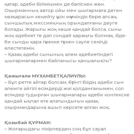
қатар, әдеби білімің­мен де бөліскен жөн.
Оқырманның автор ойы мен шығармаға деген
көзқарасын кеңейту үшін мүм­кіндік бере алсаң,
сыншылық мис­сияңның орындалғаны деуге
болады. Жарығы жоқ көше қан­дай болса, сыны
жоқ әдебиет те дәл сондай қараңғы болмақ. Әде­
би сынды қара түнекке түскен сәу­ле секілді
елестетемін.
– Қазақ әдеби сынының әлем әде­биетіндегі
шығармалармен бай­ланысы қаншалықты?
Қажығали МҰХАМБЕТҚАЛИҰЛЫ:
– Бұл ретте айтар болсам, бү­гінгі біздің әдеби сын
әлемге әйгілі есімдерді жиі қолдан­ғаны­мен, сол
есімдер тудырған шы­ғар­малары әдеби контекске
қандай ықпал ете алатындығын қазақ
оқырманда­рына ашып көрсете алған жоқ.
Қозыбай ҚҰРМАН:
– Жоғарыдағы пікірлерден соң бұл сауал