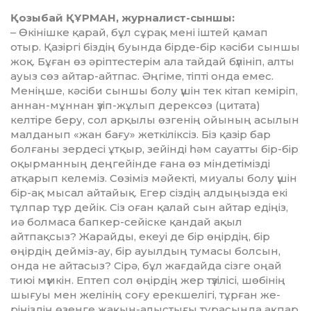
Қозыбай ҚҰРМАН,
журналист-сыншы:
– Өкінішке қарай, бұл сұрақ мені іштей қамап
отыр. Қазіргі біздің буында бірде-бір кәсіби сыншы
жоқ. Бұған өз әріптесте­рім ала тайдай бүлініп, алты
ауыз сөз айтар-айтпас. Әңгіме, тіпті онда емес.
Меніңше, кәсіби сыншы болу үшін тек кітап кеміріп,
аннан-мұннан үзіп-жұлып дерек­сөз (цитата)
келтіре беру, сол арқылы өзгенің ойының асылын
малданып «жан бағу» жеткіліксіз. Біз қазір бар
болғаны зердесі ұт­қыр, зейінді һәм сауатты бір-бір
оқырманның деңгейінде ғана өз міндетімізді
атқарып келеміз. Сөзіміз мәйекті, миуалы болу үшін
бір-ақ мысал айтайық. Егер сіздің алдыңызда екі
тұлпар тұр дейік. Сіз оған қалай сын айтар едіңіз,
иә болмаса бапкер-сейіске қандай ақыл
айтпақсыз? Жарайды, екеуі де бір өңірдің, бір
өңір­дің дейміз-ау, бір ауылдың тумасы болсын,
онда не айтасыз? Сірә, бұл жағдайда сізге оңай
тиюі мүмкін. Ептеп сол өңірдің жер тү­зі­лісі, шөбінің
шығуы мен желінің соғу ерекшелігі, тұрған же­
ріңіз­дің өзенге жақын-алы­с­тығы турасында ақпар