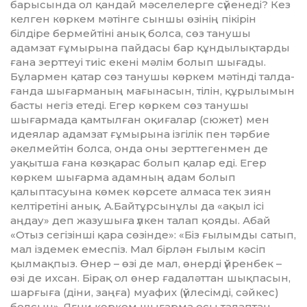
барысында ол қандай мәсе­ле­лерге сүйенеді? Кез
келген көркем мәтінге сыншы өзінің пікірін
білдіре бермейтіні анық болса, сөз танушы
адамзат ғұмы­рына пайдасы бар құндылық­тарды
ғана зерттеуі тиіс екені мәлім болып шығады.
Бұлармен қатар сөз танушы көркем мәтінді талда­
ғанда шығарманың мағына­сын, тілін, құрылымын
­басты не­гіз етеді. Егер көркем сөз танушы
шығармада қамтылған оқи­ға­лар (сюжет) мен
идеялар адамзат ғұмырына ізгілік пен тәрбие
әкелмейтін болса, онда оны зерттегенмен де
уақытша ғана көзқа­рас болып қалар еді. Егер
көркем шығарма адамның адам болып
қалыптасуына көмек көрсете алмаса тек зиян
келтіре­тіні анық. А.Байтұрсынұлы да «ақыл ісі
аңдау» деп жазушыға үлкен талап қояды. Абай
«Отыз сегізінші қара сөзінде»: «Біз ғылымды сатып,
мал іздемек емеспіз. Мал бірлән ғылым кәсіп
қылмақпыз. Өнер – өзі де мал, өнерді үйренбек –
өзі де ихсан. Бірақ ол өнер ға­даләт­тан шықпасын,
шарғыға (діни, заңға) муафих (үйлесімді, сәйкес)
болсын». Яғни көркем шығарма осы талаптан