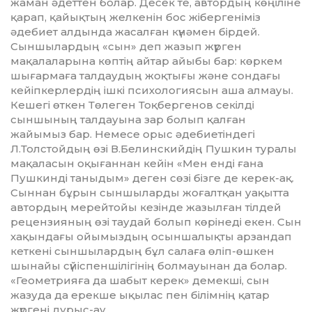
жаман әдет­тен болар. Десек те, автордың көңі­ліне
қарап, қайықтың жел­кенін бос жібергеніміз
әдебиет алдында жасалған күнәмен бір­дей.
Сыншылардың «сын» деп жа­зып жүрген
мақалаларына көптің айтар айыбы бар: көркем
шы­ғар­маға талдаудың жоқтығы және сон­дағы
кейіпкерлердің ішкі пси­хологиясын аша алмауы.
Ке­шегі өткен Төлеген Тоқбергенов секілді
сыншының талдауына зар болып қалған
жайымыз бар. Не­месе орыс әдебиетіндегі
Л.Толстойдың өзi В.Белинскийдiң Пушкин туралы
мақаласын оқығаннан кейiн «Мен ендi ғана
Пушкиндi таныдым» деген сөзі бізге де керек-ақ.
Сыннан бұрын сыншыларды жоғалтқан уақытта
автордың мерейтойы кезінде жа­зылған тілдей
рецензияның өзі таудай болып көрінеді екен. Сын
хақындағы ойымыздың осын­ша­лықты арзандап
кеткені сын­шы­лардың бұл салаға өлiп-өшкен
шынайы сүйiспеншiлiгінің болмауынан да болар.
«Геометрияға да шабыт керек» демекші, сын
жазу­да да ерекше ықылас пен бі­лім­­нің қатар
жүргені дұрыс-ау.