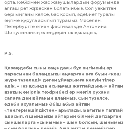
орта. Көбісі­мен жас жазу­шылардың форумында
ал­ғаш рет жүздескен болатынбыз. Сол уақыттан
бері ыңғайы келсе, бас қосып, әдебиет туралы
әңгіме құруға асығып тұра­мыз. Мәселен,
Петербургте өт­кен фестивальде Антонина
Шипулинаның өлең­дерін тал­қы­ладық.
P.S.
Қазақ әдеби сыны хақындағы бұл әңгіменің әр
парасынан балаңдықты аңғарған аға буын «көш
жүре түзеледі» деген ұйғарымға келуін тілер
едік. «Тез қасында қисық ағаш жатпайдыны» айтқан
қазақтың өмірлік тәжірибесі әр мезгіл рухани
салаға ден қойғанын қалаймыз. Сын түзелсе,
әдеби ахуалымыз Әбіш абыз айтқан
«теңгермешілдіктен» арылады. Бағытын таппай
адасып, я шындықты айтарын білмей дағдарған
сыншыларға «сынымыз – шын болсын, шынымыз
– сын болсын» дейміз. Ақыл айтты демеңіздер,