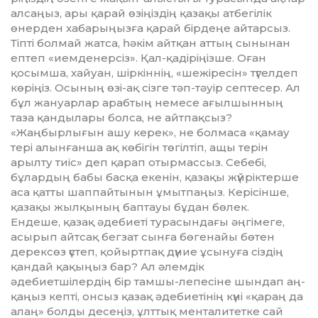
алсаңыз, ары қарай өзіңіздің қазақы ат­бегілік
өнерден хабарыңызға қарай бірдеңе айтарсыз.
Тіпті болмай жатса, һәкім айтқан ат­тың сынынан
ептеп «иемденерсіз». Қал-қадіріңізше. Оған
қосымша, хайуан, шіркіннің, «шежіресін» түгелдеп
көріңіз. Осының өзі-ақ сізге тәп-тәуір септесер. Ал
бұл жа­нуарлар араб­тың немесе ағыл­шынның
таза қандылары болса, не айтпақсыз?
«Жаңбырлы­ғын ашу керек», не болмаса «қа­мау
тері алынғанша ақ көбігін төгіл­тіп, ащы терін
арылту тиіс» деп қарап отырмассыз. Се­бебі,
бұлар­дың бабы басқа екенін, қазақы жүйріктерше
аса қатты шаппайтынын ұмытпаңыз. Кері­сінше,
қа­­зақы жылқының баптауы бұдан бөлек.
Ендеше, қазақ әдебиеті тура­сындағы әңгімеге,
асырып айтсақ бегзат сынға бөгенайы бөтен
дерексөз үстеп, қойыртпақ дүние ұсынуға сіздің
қандай қақыңыз бар? Ал әлемдік
әдебиетшілердің бір тамшы-лепесіне шындап аң­
қаңыз кепті, онсыз қазақ әдебие­тінің күні «қараң да
алаң» болды десеңіз, ұлттық менталитетке сай