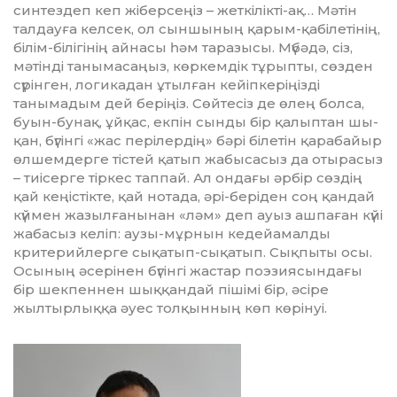
синтездеп кеп жібер­сеңіз – жеткілікті-ақ… Мәтін
талдауға келсек, ол сыншының қарым-қабілетінің,
білім-білігінің айнасы һәм таразысы. Мүбәдә, сіз,
мәтінді танымасаңыз, көркемдік тұрыпты, сөзден
сүрінген, логикадан ұтылған кейіпкеріңізді
танымадым дей беріңіз. Сөйтесіз де өлең болса,
буын-бунақ, ұйқас, екпін сынды бір қалыптан шы­
қан, бүгінгі «жас перілердің» бәрі білетін қарабайыр
өлшемдер­ге тістей қатып жабысасыз да отырасыз
– тиісерге тіркес таппай. Ал ондағы әрбір сөздің
қай ке­ңістікте, қай нотада, әрі-бері­ден соң қандай
күймен жа­зыл­ға­ны­нан «ләм» деп ауыз аш­паған күйі
жабасыз келіп: аузы-мұрнын кедей­амалды
критерийлерге сықатып-сықатып. Сықпыты осы.
Осының әсерінен бүгінгі жастар поэзиясындағы
бір шекпеннен шыққандай пішімі бір, әсіре
жылтырлыққа әуес толқын­ның көп көрінуі.