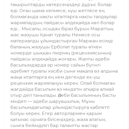
тақырыптарды көтерсеңіздер дұрыс болар
еді. Оған шама келмесе, күш жетпесе ең
болмағанда нақты кітаптарға нақты талдаулар
жариялаудың пайдасы әлдеқайда көп болар
еді… Мысалы, осыдан біраз бұрын Мараттың
жас жазушы Қанат туралы Немесе осы
материалды ұйымдастырған Маржан есімді
баланың жазушы Ерболат туралы өткен
номерде шыққан пікірінің (рецензиясының)
пайдасы әлдеқайда жоғары. Жалпы әдеби
басылымдарда әр номер сайын бүгінгі
әдебиет туралы кәсіби сыни мақала өз алдына
жаңа кітаптарға ең кем дегенде ек-үш
рецензия жариялануы керек. Олай болмаған
жағдайда басылым өз міндетін атқара алмай
отыр деп танылады. Әдеби басылымның басты
міндеті — әдеби шаруашылық. Мұны
басылымдағылар ұйымдастыруға қабілетті
болуы керек. Егер авторлармен қарым
қатынас орната білсеңіздер, жаза алатын,
сынға бейімділігі бар талантты жастар