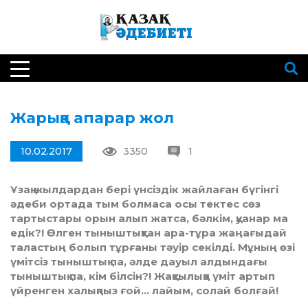
Жарыққа апарар жол
10.02.2017
3350
1
Ұзақ жылдардан бері үнсіздік жайлаған бүгінгі
әдеби ортада тым болмаса осы тектес сөз
тартыстары орын алып жатса, бәлкім, қуанар ма
едік?! Өлген тыныштықтан ара-тұра жаңағыдай
таластың болып тұрғаны тәуір секілді. Мұның өзі
үмітсіз тыныштық па, әлде дауыл алдындағы
тыныштық па, кім білсін?! Жақсылыққа үміт артып
үйренген халықпыз ғой… лайым, солай болғай!