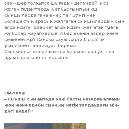
сөз – шер толқытса шығады» дегендей, үнсіз
жүрген таланттарды бет бұрғызатын күш
сыншыларда ғана емес пе? Бүгінгі мен
болашақтың арасын жал­ға­ған сыншылардың сын
алдын­дағы, әдебиет алдындағы жеті атан түйеге
жүк болар жауапкер­ші­лігі бар екенін өздері неге
се­зін­бей жүр? Сансыз сауалдарға бір сәттік
үнсіздікпен ғана жауап бе­реміз.
Сын мен сыншы хақында біз емес, сол үйдің өз
адамдары сөй­леп көрсінші…
Ой-талқы
– Сыншы сын айтуда нені бас­ты назарға алғаны
жөн және әде­би сынның мәтін талдаудағы мін­
деті қандай?