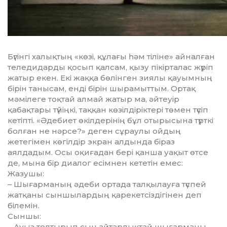
Бүгінгі халықтың «көзі, құ­ла­ғы һәм тіліне» айналған
теледидарды қосып қалсам, қызу пікір­та­лас жүріп
жатыр екен. Екі жақ­қа бөлінген зиялы қауымның
бірін та­нысам, енді бірін шырамыттым. Ортақ
мәмілеге тоқтай алмай жатыр ма, әйтеуір
қабақтары түйіңкі, таққан көзілдіріктері тө­мен түсіп
кетіпті. «Әдебиет өкіл­дерінің бұл отырысына түрт­кі
болған не нәрсе?» деген сұ­рау­лы ойдың
жетегімен көгілдір эк­ран алдында біраз
аялдадым. Осы оқиғадан бері қанша уақыт өт­се
де, мына бір диалог есімнен ке­тетін емес:
Жазушы:
– Шығарманың әдеби ортада талқылауға түспей
жатқаны сын­шылардың қарекетсіздігінен деп
білемін.
Сыншы:
– Ауыз толтырып сын ай­тар­лық­тай шығарманы