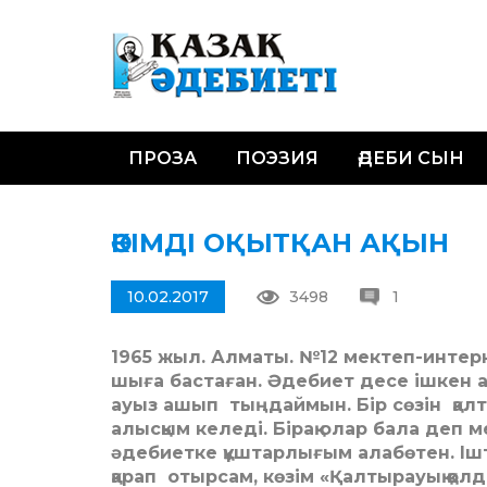
ПРОЗА
ПОЭЗИЯ
ӘДЕБИ СЫН
ӘКІМДІ ОҚЫТҚАН АҚЫН
10.02.2017
3498
1
1965 жыл. Алматы. №12 мектеп-интерн
шыға бастаған. Әдебиет десе ішкен 
ауыз ашып тыңдаймын. Бір сөзін қал
алысқым келеді. Бірақ олар бала деп 
әдебиетке құштарлығым алабөтен. Іште
қарап отырсам, көзім «Қалтырауық қол