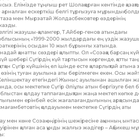
ыз. Елімізде тұңғыш рет Шолаққорған кентінде қазақ
 арналған ескерткіш белгі тұрғызуға мұрындық болд
Мұртаза мен Мырзатай Жолдасбековтер өздерінің
жазды.
лгілі жазушы-қаламгер, Т.Айбер-генов атындағы
ан облысының «1999-2000 жылдардағы ең үздік жазу
айраткерінің осыдан 10 жыл бұрынғы хатында.
дай қанатты сөздері қалыпты. Ол «Созаққа барсаң кү
 шебері Сүгірдің күй тартысын көргенде, қатты таңы
атқан Сүгір күйшінің ел ішінде есте қаларлық­тай атына 
 өзінің туған ауылына аты берілмеген екен. Осы жәй
Келіншектау етегіндегі Жыныс ауылынан ашыл­ған ж
а, осы мек­теп­ке Сүгір Әліұлы атын бергізуге бел 
блыстан қолдау тап­па­ғандықтан жаңа мектеп көпке д
ылығымен ерінбей есік жағалағандығының арқасында
мағамбетовтің қол­дауымен мектепке Сүгірдің аты
тау мен көне Созақ өңірі­нің шежіресіне ақынның ынта
уірінен қалған аса құнды жалғыз жәдігер – Ақбикеш м
ы: