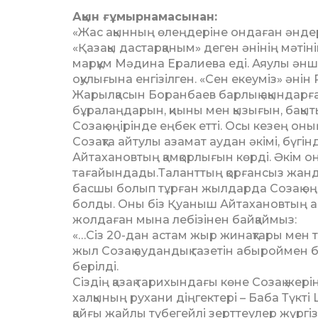
Ақын ғұмырнамасынан:
«Жас ақынның өлеңдеріне ондаған әнд
«Қазақы дас­тарқаным» деген әнінің мәт
марқұм Мәдина Ералиева еді. Аяулы әнші
оқу­лы­ғына енгізілген. «Сен екеуміз» ән
Жарылқасын Боранбаев барлық ақындарға 
бұралаңдарын, қиыны мен қызығын, бақыты
Созақ өңірінде еңбек етті. Осы кезең о
Созақта айтулы азамат аудан әкімі, бү
Айтахановтың қамқорлығын көрді. Әкім о
тағайындады.Талант­тың қорғансыз жан
басшы болып тұрған жылдарда Созақ өңір
болды. Оны біз Қуаныш Айтахановтың 
жолдаған мына лебізінен байқаймыз:
«…Сіз 20-дан астам жыр жинақ­тары мен 
жыл Созақ аудандық газетін абыроймен ба
берілді.
Сіздің қазақ тарихындағы көне Созақ жері
халқының рухани діңгектері – Баба Түкті 
қайғы жайлы түбегейлі зерттеулер жүргізд