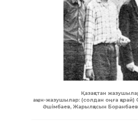
Қазақстан жазушылар
ақын-жазушылар: (солдан оңға қарай) 
Әшімбаев, Жарылқасын Боранбаев,