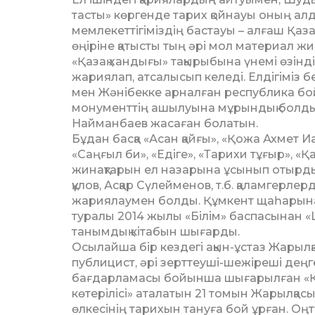
тасты» көргенде тарих қойнауы оның алд
мемлекеттігіміздің бастауы – алғаш Қа
өңіріне қатысты тың әрі мол материал ж
«Қазақ хандығы» тақырыбына үнемі өзіндік
жариялап, атсалысып келеді. Елдігіміз бе
мен Жәнібекке арналған республика б
монументтің ашылуына мұрындық болды.
Найманбаев жасаған болатын.
Бұдан басқа «Асан қайғы», «Қо­жа Ахмет Иа
«Саңғыл би», «Едіге», «Тарихи тұғыр», «Қ
жинақтарын ел назарына ұсынып отырды. 
құлов, Асқар Сүлейменов, т.б. қа­ламгерле
жариялаумен болды. Құмкент щаһарынан 
туралы 2014 жылы «Білім» баспасынан 
таным­дық кітабын шығарды.
Осылайша бір кездегі ақын-ұстаз Жары
публицист, әрі зерттеуші-шежіреші деңг
бағдарламасы бойынша шығарылған «Қазақ кө
көтерілісі» ата­ла­тын 21 томын Жарылқас
өлкесінің тарихын тануға бой ұрған. Оңт