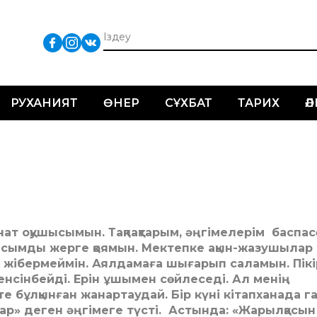
РУХАНИЯТ
ӨНЕР
СҰХБАТ
ТАРИХ
Ә
ат оқушысымын. Тақпақтарым, әңгімелерім баспа
асымды жерге қоямын. Мектепке ақын-жазушылар
т жібермеймін. Аялдамаға шығарып саламын. Пікі
менсінбейді. Ерін ұшымен сөйлеседі. Ал менің
 бұлқынған жанартаудай. Бір күні кітапханада г
дар» деген әңгімеге түсті. Астында: «Жарылқасын