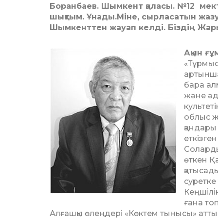
Боранбаев. Шымкент қаласы. №12 мек
шықтым. Ұнады.Міне, сырласатын жа
Шымкенттен жауап келді. Біздің Жа
Ақын ғ
«Тұрмыс
артынша 
бара ал
және әд
ку­льте
облыс ж
қандары
еткізге
Соларды
өт­кен 
қатысад
суретке 
Кеңшілік
ғана топ
Алғашқы өлеңдері «Көктем тынысы» атт