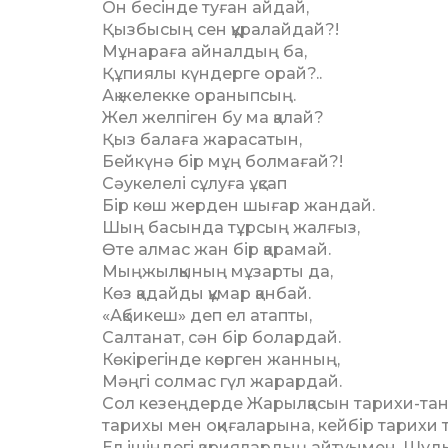
Он бесінде туған айдай,
Қызбысың сен құралайдай?!
Мұнараға айналдың ба,
Құпиялы күндерге орай?..
Ақ желекке ораныпсың.
Жел желпіген бу ма қалай?
Қыз балаға жарасатын,
Бейкүнә бір мұң болмағай?!
Сәукелелі сұлуға ұқсап
Бір көш жерден шығар жандай.
Шың басында тұрсың жалғыз,
Өте алмас жан бір қарамай.
Мыңжылқының мұзарты да,
Көз қадайды құмар қанбай.
«Ақбикеш» деп ел атапты,
Салтанат, сән бір болардай.
Көкірегінде көрген жанның,
Мәңгі солмас гүл жарардай.
Сол кезеңдерде Жарылқасын тарихи-таны
тарихы мен оқиғаларына, кей­бір тарихи т
Ел ішіндегі қариялардың айтуымен, Шудың 