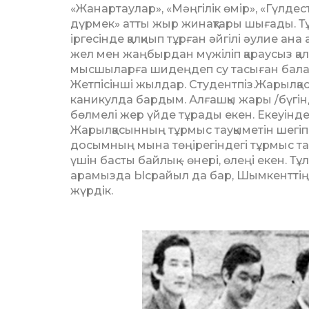
«Жанартаулар», «Мәңгілік өмір», «Гүлд
дүрмек» атты жыр жинақтары шығады. Тұ
ірге­сінде қалқиып тұрған әйгілі әулие 
жел мен жаңбырдан мүжіліп қараусыз қа
мыс­шыларға шидеңдеп су тасыған бала
Жетпісінші жылдар. Студентпіз.Жарылқа
каникулда бардым. Алғашқы жары /бү­гінд
бөлмелі жер үйде тұрады екен. Екеуінде
Жарылқасынның тұр­мыс тауқыметін шегіп ж
досымның мына төңірегіндегі тұрмыс тау
үшін басты бай­лық – өнері, өлеңі екен. 
арамызда Ысрайыл да бар, Шымкенттің ж
жүрдік.