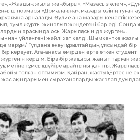
есте», «Жаздың жылы жаңбыры», «Мазасыз әлем», «Дү
ңғыш поэмасы «Домалақ ана», мазары өзінің туған 
ана аруағына арналады. Әулие ана мазары кеңестік кез
лып, ауыл жұрты жиналып жөндегені бар еді. Сонда 
­лардың арасында осы Жарылқасын да жүрген».
сыннан үйленгені жәйлі хат келді. Шымкентке жазғы
е марқұм/ Гүлдана екеуі құр­қылтайдың ұясындай бір
 бір кереует. Ата-анасы өмірден ерте өткен студент
үргенін көр­дім. Бірақ бір жақсысы, жанып тұрған жас
қыметіне тұмсық шүйіре қарайтыны қуант­ты. Жарылқас
Тұлабойы толған оптимизм. Қайран, жастық! Ертесіне ек
ас ақын­да­рымен сыр­а­ханаларды жағалап дуыл­да