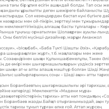
ына тағы бір құпия есігін ашқандай болды. Тап осы ж
зақ хандығы құрылыпты деген шежіреге байланысты Ш
инастырады. Сол кезеңдерден бастап күні бүгінге де
 көзқара­сы мен ой-пікірін, зерттеуі мен тұ­жы­рым­да
н мем­лекет­тігіміздің алғашқы басты тұлғалары – Кер
ойынша тұңғыш орнатылған Шолаққорған ауылы-лын
 Оны белгілі мүсінші-дизайнер, марқұм Аманжол
ссауи», «Ысқақ баб», «Баба Түкті Шашты Әзіз», «Қа­ра­бу
ара шаңырақ қалған жұрт», т.б. мақалалары мен жеке
Созақ өңірінен шыққан Құлыншақ Кемелұлы, Тәкен Әлі
рдің де өмірі мен шығар­ма­шылықтарын үздіксіз зертте
шыққан ат-ы алты ал­аш­қа мәшһүр болған Шәді Жәң­
«Шығыс шайырлары­ның соңы – Шәді ақын» атты тари
лқасын Боранбаевтың шығармашылығы әрі тарихшы, ә
ейіне көтерілді. Мемлекеттік «Мәдени мұра»
­те­рі­ліс­­терінің тарихы» атты көп том­дық­­тың «Со
ын Бо­­ран­баев жазды.Байқап отыр­ғанымыздай, ақ­ын т
үстік тарихы тұнып тұрған өлке ғой. Аттап жүр­сең