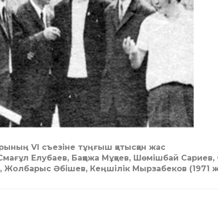
ының VI съезіне тұңғыш қатысқан жас
Смағұл Елубаев, Баққожа Мұқаев, Шөмішбай Сариев,
 Жолбарыс Әбішев, Кеңшілік Мырзабеков (1971 ж.