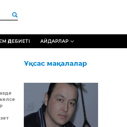
ЛЕМ ӘДЕБИЕТІ
АЙДАРЛАР
Ұқсас мақалалар
сөзде
 келсе
р
азет