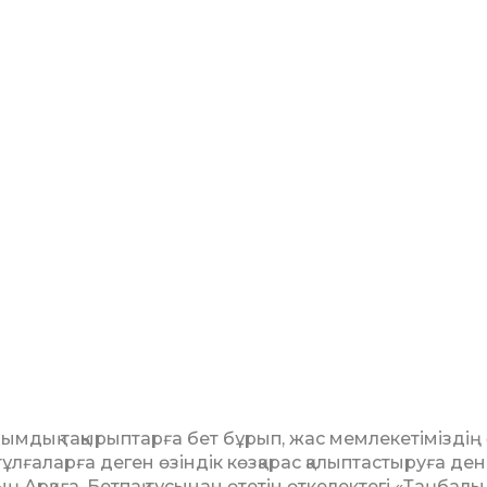
мдық тақырыптарға бет бұрып, жас мемлекетіміздің 
ұлғаларға деген өзіндік көз­қарас қалыптастыруға ден 
Арқаға, Бетпақ тұсынан өтетін өткелектегі «Таң­ба­лы 