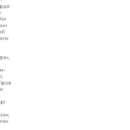
ерде
у
йін
рын
ей
дағы
ра»,
м­
п,
гіров
хи
рі
зақ
уған