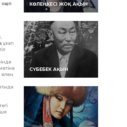
 оқып
КӨЛЕҢКЕСІ ЖОҚ АҚЫН
,
а ұзап
тіл
зінде
иетіне
СҮБЕБЕК АҚЫН
 елең
матыда
тегі
еше