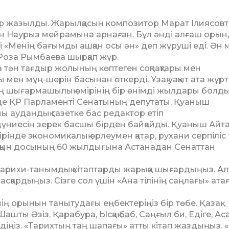
ер жазылды. Жарылқасын композитор Марат Ілиясов
інін Наурыз мейрамына арнаған. Бұл әнді алғаш орын
 «Менің бағымды ашқан осы ән» деп жүруші еді. Ән 
ін Роза Рымбаева шырқап жүр.
тән тағдыр жолының көп­те­ген соқпақтары мен
 мен мұң-шерін басынан өткерді. Ұзақ уақыт ата жұр
ның шығармашылық өмірінің бір өнімді жылдары болды
гінде ҚР Парламенті Сенатының депутаты, Қуаныш
ны аудандық газетке бас редактор етіп
дүниесін зерек басшы бірден байқайды. Қуаныш Айт
інде экономикалық өрлеумен қатар, рухани серпіліс 
ақын досының 60 жылдығына Астанадан Сенаттан
тарихи-танымдық кітап­тарды жарыққа шығардыңыз. А
сқардыңыз. Сізге сол үшін «Ана тілінің саңлағы» ата
нің орынын танытудағы еңбектеріңіз бір төбе. Қазақ
Шашты Әзіз, Қарабура, Ысқақ баб, Саңғыл би, Едіге, Ас
іңіз. «Тар­их­тың таң шапағы» атты кітап жаздыңыз. «