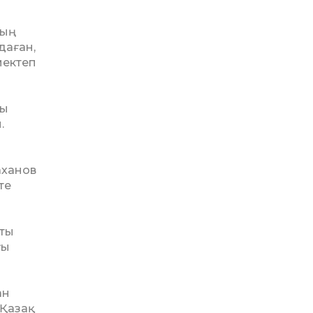
тың
даған,
мектеп
ты
.
аханов
те
лты
ғы
ан
Қазақ