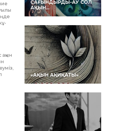
САҒЫНДЫРДЫ-АУ СОЛ
ние
АҚЫН...
ауылы
еңде
жұ­
 ақын
ын
еуміз,
п
«АҚЫН АҚИҚАТЫ»