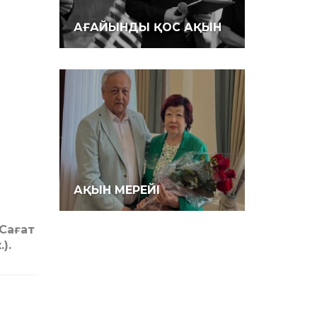
АҒАЙЫНДЫ ҚОС АҚЫН
АҚЫН МЕРЕЙІ
 Сағат
).