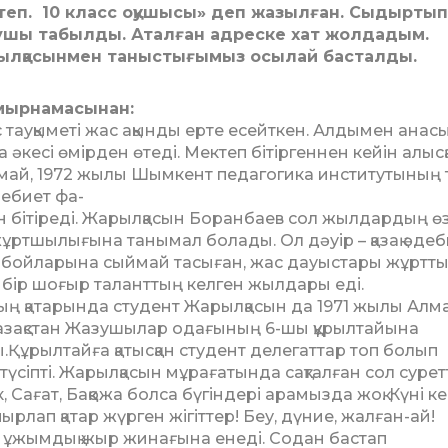
теп. 10 класс оқушысы» деп жазылған. Сыдыртып
зушы табылды. Аталған адреске хат жолдадым.
рылқасынмен таныстығымыз осылай басталды.
ұмырнамасынан:
 тауқыметі жас ақынды ерте есейткен. Алдымен анасы
әкесі өмірден өтеді. Мектеп бітір­ген­­нен кейін алысқ
май, 1972 жылы Шымкент педагогика инс­ти­тутының 
ебиет фа­-
тін бітіреді. Жарылқасын Боранбаев сол жылдардың ө
ұрт­­­шылығына танымал болады. Ол дәуір – қазақ әдеб
 бойларына сыймай тасыған, жас дауыстары жұртты
н бір шо­ғыр таланттың келген жылдары еді.
ң қатарында студент Жа­рыл­қасын да 1971 жылы Ал
Қазақстан Жазушылар одағы­ның 6-шы құрылтайына
ы.Құрылтайға қатысқан студент делегаттар топ болып
түсіпті. Жарылқасын мұрағатында сақталған сол сурет
, Сағат, Бақ­қожа болса бүгіндері арамызда жоқ. Күні к
ырлап қатар жүрген жігіттер! Беу, дүние, жалған-ай!
ы ұжымдық жыр жинағына енеді. Содан бастап