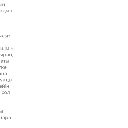
тың
ыңыз.
шысы»
йшімін
р­қап,
заты
тке
аңа
буады.
ейін
 сол
сы
ұнара­