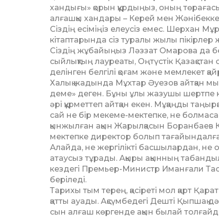
хандығы» қорын құрдыңыз, оның төрағасыс
алғашқы хандары – Керей мен Жәнібекке
Сіздің есіміңіз елеусіз емес. Шерхан 
кітаптарында сіз туралы жылы пікірлер 
Сіздің жұбайыңыз Ләззат Омарова да бе
сыйлықтың лауреаты, Оң­түстік Қазақст
делінген белгілі қоғам және мемлекет қ
Халық жадында Мұхтар Әуезов айтқан мына
деме» деген. Бұны ұлы жазушы шертпе күй
әрі құрметтеп айтқан екен. Мұқаңды таңырқ
сай не бір мекеме-мектепке, не болмаса
қынжылған ақын Жарыл­қасын Боранбаев 
мектепке директор болып тағайындалғанд
Алайда, не жергілікті басшылардан, не о
атаусыз тұрады. Ақыры ақын­ның табанд
кездегі Премьер-Министр Иман­­ғали Тас
беріледі.
Тарихы тым терең, қасіреті мол қарт Қара
қатты ауады. Ақсүмбедегі Дешті Қыпшақ дә
сын алғаш көргенде ақын былай толғайд