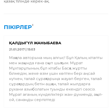
қазақ тілінде керек-ақ.
1
ПІКІРЛЕР
ҚАЛДЫГҮЛ ЖАНЫБАЕВА
21.01.2017 | 15:03
Мақала авторына мың алғыс! Бұл Қалың кітапты
мен жақында ғана оқып шықтым. Мұрат
Мұxтарұлының бұл кітабы Басқа жұртты
білмедім, жеке өзім үшін көптен бері аңсай
күткен, талай сұрақтарыңа жауап берген, талай
сұрақтардың бетін ашқан, талай жылдарға
руxани азық болатын туынды екендігі сөзсіз.
Мұрат ағаның күнделіктері жан-дүниеңді, ақыл-
ой, санаңды серпілтеді