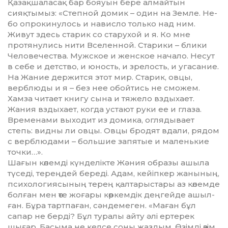
Қазақшаласақ бар бояуын бере алмайтын
сияқтымыз: «Сте­п­ной домик – один на Земле. Не­
бо опрокинулось и нависло то­ль­ко над ним.
Живут здесь старик со старухой и я. Ко мне
протянулись нити Вселенной. Старики – бли­ки
Человечества. Мужское и женс­кое начало. Несут
в себе и детс­тво, и юность, и зрелость, и уга­сание.
На Жание держится этот мир. Старик, овцы,
верблюды и я – без нее обойтись не сможем.
Хамза читает книгу сына и тяжело вз­ды­хает.
Жания вздыхает, когда ус­тают руки ее и глаза.
Временами вы­ходит из домика, оглядывает
степь: видны ли овцы. Овцы бродят вда­ли, рядом
с верблюдами – большие запятые и маленькие
точки…».
Шағын көлемді күнделікте Жә­ния образы ашыла
түседі, тереңдей бе­реді. Адам, кейіпкер жанының,
пси­хологиясының терең қалта­рыс­тары аз көлемде
болған мен өте жо­­ғары көркемдік деңгейде ашыл­
ған. Бұра тартпаған, сәндемеген. «Ма­ған бұл
сапар не берді? Бұл ту­ра­­лы айту әлі ертерек
шығар. Басыма не келсе соны жаздым. Өзімді өзім