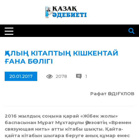
ҚАЛЫҢ КІТАПТЫҢ КІШКЕНТАЙ
ҒАНА БӨЛІГІ
20.01.2017
2078
1
Рафат ӘБДІҒҰЛОВ
2016 жылдың соңына қарай «Жібек жолы»
баспасынан Мұрат Мұхтарұлы Әуезовтің «Времен
связующая нить» атты кітабы шықты. Қайта-
қайта кітабын шығара беруге анық құмар емес