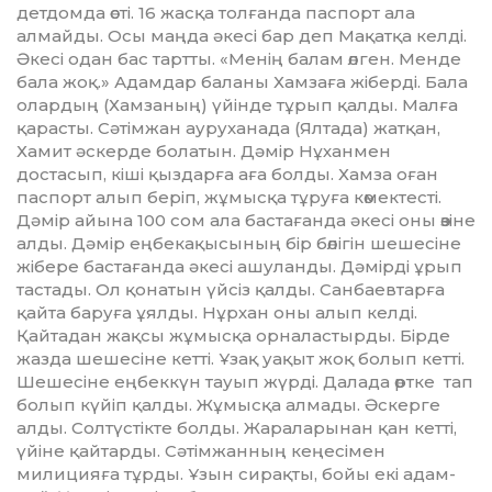
детдомда өсті. 16 жасқа толғанда паспорт ала
алмайды. Осы маңда әкесі бар деп Мақатқа келді.
Әкесі одан бас тарт­ты. «Менің балам өлген. Менде
бала жоқ.» Адамдар баланы Хамзаға жіберді. Бала
олардың (Хамзаның) үйін­де тұрып қалды. Малға
қарас­ты. Сәтімжан ауруханада (Ялтада) жатқан,
Хамит әскерде болатын. Дәмір Нұханмен
достасып, кіші қыз­дарға аға болды. Хамза оған
пас­порт алып беріп, жұмысқа тұру­ға көмектесті.
Дәмір айына 100 сом ала бастағанда әкесі оны өзіне
ал­ды. Дәмір еңбекақысының бір бө­лігін шешесіне
жібере бастағанда әкесі ашуланды. Дәмірді ұрып
тас­та­ды. Ол қонатын үйсіз қалды. Сан­­баевтарға
қайта баруға ұялды. Нұрхан оны алып келді.
Қайтадан жақсы жұмысқа орналастырды. Бірде
жазда шешесіне кетті. Ұзақ уақыт жоқ болып кетті.
Шешесіне ең­беккүн тауып жүрді. Далада өрт­ке тап
болып күйіп қалды. Жұ­мыс­қа ал­мады. Әскерге
алды. Сол­түс­тікте бол­ды. Жараларынан қан кетті,
үйі­не қайтарды. Сә­тім­жанның кеңе­сімен
милицияға тұрды. Ұзын си­рақты, бойы екі адам­