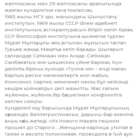
желтоқсаны мен 29 жел­тоқ­саны аралығында
жазған күн­делігіне ғана тоқталсақ.
1965 жылы МГУ-дің жанындағы Шығыстану
институтын, 1969 жы­лы СССР Әлем әдебиеті
институты­ның аспирантурасын бітіріп келіп Қа­зақ
ССР Философия институтына қызметке тұрған
Мұрат Мұх­тар­ұлы аяқ астынан жұмысын тастап
Гурьев жаққа, Мақатқа кетіп барады. Шығарып
салғандар Сәтімжан мен Асқар. Сәтімжан
Санбаевтың әке-шешесінің үйіне бармақ. Күн­
делік­тің бірінші күнінде «Түсіне-мін – енді маған
барлық ресми ме­кемелерге жол жабық.
Комсомол, партия, мемлекет менің бұл кеті­сімді
ке­шіре қоймайды» деп жазыпты. Жас ғалым
жүйемен, жүйе­нің бір бөл­шегімен конфликтіге
келген сияқ­ты.
Күнделікті оқу барысында Мұ­рат Мұхтарұлының
көркемдік, бел­летристикалық дарыны бар еке­ніне
анық көзің жетеді. «Из Нового Ма­ката пешком
прошел до Старого …Женщина-карлица, утопая в
грязи и весело попискивая, проводила в 1ый аул,