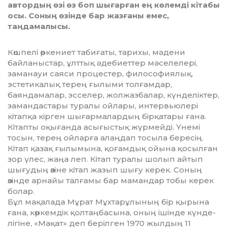
автордың өзі өз боп шығарған ең көлемді кітабы
осы. Соның өзінде бар жазғаны емес,
таңдамалысы.
Көшпелі өркениет табиғаты, та­рихы, мәдени
байланыстар, ұлт­тық әдебиеттер мәселелері,
заманауи саяси процестер, философия­лық,
эстетикалық терең ғылыми тол­ғамдар,
баяндамалар, эсселер, жол­жазбалар, күнделіктер,
заман­дас­тары туралы ойлары, инте­р­вью­лері
кітапқа кірген шығармалардың бірқатары ғана.
Кітапты оқығанда асығыстық жүрмейді. Үнемі
тосын, те­рең ойларға алаңдап тосыла бе­ре­сің.
Кітап қазақ ғылымына, қо­ғам­дық ойына қосылған
зор үлес, жаңа леп. Кітап туралы шолып ай­тып
шығудың өзіне кітап жазып шы­ғу керек. Соның
өзінде арнайы тал­ғамы бар мамандар тобы керек
бо­лар.
Бұл мақалада Мұрат Мұхтарұлы­ның бір қырына
ғана, көркемдік қол­таңбасына, оның ішінде күн­де­
лігіне, «Мақат» деп берілген 1970 жыл­дың 11