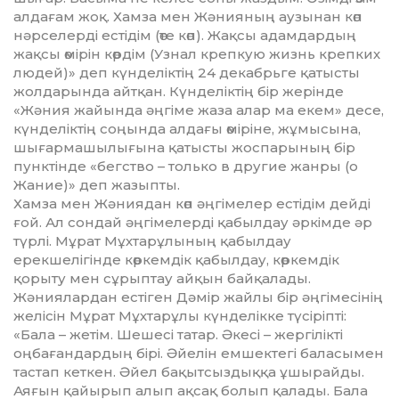
алдағам жоқ. Хамза мен Жә­нияның аузынан көп
нәрселерді ес­ті­дім (өте көп). Жақсы адамдар­дың
жақсы өмірін көрдім (Узнал креп­кую жизнь крепких
людей)» деп күнделіктің 24 декабрьге қа­тыс­ты
жолдарында айтқан. Күн­де­лік­тің бір жерінде
«Жәния жайында әңгіме жаза алар ма екем» десе,
күнделіктің соңында алдағы өмі­ріне, жұмысына,
шығармашы­лы­ғы­на қатысты жоспарының бір
пунк­тінде «бегство – только в другие жанры (о
Жание)» деп жазыпты.
Хамза мен Жәниядан көп әң­гі­ме­лер естідім дейді
ғой. Ал сондай әң­гімелерді қабылдау әркімде әр
түр­лі. Мұрат Мұхтарұлының қа­был­дау
ерекшелігінде көркемдік қа­былдау, көркемдік
қорыту мен сұрып­тау айқын байқалады.
Жәниялардан естіген Дәмір жай­лы бір әңгімесінің
желісін Мұ­рат Мұхтарұлы күнделікке түсіріпті:
«Бала – жетім. Шешесі татар. Әкесі – жер­гілікті
оңбағандардың бірі. Әйе­лін емшектегі баласымен
тас­тап кеткен. Әйел бақытсыздыққа ұшырайды.
Аяғын қайырып алып ақсақ болып қалады. Бала