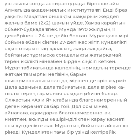
үш жылы сонда аспирантурада, бір­неше айы
Алматыда академия­лық институтта өтті. Енді біраз
уа­қыты Мақаттан оншақты ша­қы­рым жердегі
жалғыз бөлме (2х2) ша­ғын үйде, Хамза қарайтын
объект-будкада өтпек. Мұнда 1970 жыл­дың 11
декабрінен – 24-не дейін болған. Мұрат қала өмірі
бойы­на әбден сіңген 27-дегі жас жі­гіт. Күнделікті
оқып отырып таң қа­ласың, жаңа жағдайға,
бейтаныс тұр­мысқа соншалықты жатырқа­май,
терең кісілікті мінезбен бірден сіңісіп кеткен.
Мұрат табиғатында көшпелінің, номадтың тереңде
жатқан тамырлы негізінің барын
шығармашылығынан да, өмірінен де көріп жүрміз.
Дала адамына, дала табиғатына, дала өміріне қа­
тысты терең гармония осыдан өрбитін болар.
Олжастың «Аз и Я» кітабында благонамеренный
деген керемет сөз бар ғой. Дәл осы мінез,
айналаға, адамдарға благонамеренно, ақ
ниетпен, ақылды кешірімді­лік­пен қарау қасиеті
осы күнделікте жас Мұраттың бойынан айқын кө­
рінеді. Күнделіктен тағы бір үзінді кел­тірейік.