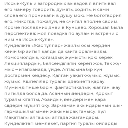
Иссык-Куль и загородных выездов я впитывал
его манеру говорить, думать, ходить, и сами
слова его проникали в душу мою. Не боготворил
его. Никогда, пожалуй, не считал вполне своим.
Кроме последних дней в Кунцево. Хорошая была
перспектива: моя поездка по аулам и встречи с
ним на Иссык-Куле».
Күнделікте «Жас тұлпар» жайлы осы жерден
кейін бір айтып қалды да қайта оралмайды.
Комсомолдық, қоғамдық жұ­мыс­­ты қою керек.
Лекциялардың, бел­сенділіктің керегі жоқ. Тек жұ­
мыс – кітапханада, үйде. Аптасына бір күн
достармен кездесу. Қалған уақыт-жұмыс, жұмыс,
жұмыс. Көш­­пелілер туралы әдебиетті қа­рау.
Мүмкіндігінше бәрін: фан­тас­тикалық, жалған, жау
пиғылда бол­са да. Асанның өлеңдерін, Қор­қыт
туралы кітапты, Абайдың өлең­дері мен қара
сөздерін мұқият оқу. Зар-заман ақындарының шы­
ғар­машылығымен жақынырақ танысу. Бұл
Мақаттағы алғашқы аптада жазғандары.
Күнделіктегі мемлекет, партия ту­ралы ойларды