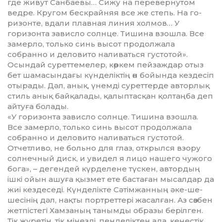
где живут Санбаевы… Си­жу на перевернутом
ведре. Кругом бескрайняя все же степь. На го­
ризонте, вдали плавная линия хол­мов… У
горизонта зависло солн­це. Тишина взошла. Все
замер­ло, только синь высот продолжала
собранно и деловито наливаться густотой».
Осындай суреттемелер, көр­кем пейзаждар отыз
бет шама­сын­дағы күнделіктің өн бойында кез­десіп
отырады. Дәл, анық, үнем­ді суреттерде авторлық
стиль анық байқалады, қалып­тасқан қолтаңба деп
айтуға болады.
«У горизонта зависло солнце. Тишина взошла.
Все замерло, только синь высот продолжала
собранно и деловито наливаться густотой.
Отчетливо, не больно для глаз, открылся взору
солнечный диск, и уви­дел я лицо нашего чужого
бога», – дегендей күрделене түскен, автор­дың
ішкі ойын ашуға қызмет ете бастаған мысалдар да
жиі кездеседі. Күн­делікте Сәтімжанның әке-ше­
шесінің дәл, нақты портреттері жа­­­салған. Аз сөзбен
жетпістегі Хам­­­заның танымды образы беріл­ген.
Тік жүретін, тік мінезді, пен­де­­­ліктен ада, кеңестік