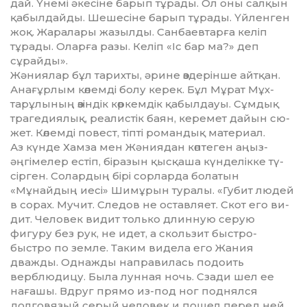
дай. Үнемі әке­сіне барып тұра­ды. Ол оны сал­қын
қабыл­дайды. Шешесіне барып тұ­рады. Үйленген
жоқ. Жаралары жа­­­зылды. Сан­баев­тарға келіп
тұра­ды. Оларға разы. Келіп «Іс бар ма?» деп
сұрай­ды».
Жәниялар бұл тарихты, әрине өз­дерінше айтқан.
Анағұрлым кө­лем­ді болу керек. Бұл Мұрат Мұх­
тарұлы­ның өзіндік көркемдік қа­был­дауы. Сұмдық
трагедиялық, реа­листік баян, керемет дайын сю­
жет. Көлемді повест, тіпті романдық ма­териал.
Аз күнде Хамза мен Жәниядан көп­теген аңыз-
әңгімелер естіп, бі­разын қысқаша күнделікке тү­
сір­ген. Солардың бірі сорларда болатын
«Мұнайдың иесі» Шимұрын ту­ралы. «Губит людей
в сорах. Мучит. Следов не оставляет. Скот его ви­
дит. Человек видит только длинную серую
фигуру без рук, не идет, а скользит быстро-
быстро по земле. Таким видела его Жания
дважды. Однаж­ды направилась подоить
верблюдицу. Была лунная ночь. Сза­ди шел ее
нағашы. Вдруг прямо из-под ног поднялся
долговязый се­рый человек и пошел перед ней,