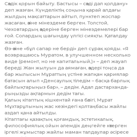
Сөздік қорын байыту. Бастысы – сөзді дәл қол­дану»
деп жазған. Күнделіктің соңына қарай алдағы
жылдың мақ­саттарын айтып, пунктеп жоспар
жасаған, өзіне мінездеме берген. Толс­той,
Чеховтардың өздеріне бер­ген мінездемелері бар
ғой. Со­лардың шағындау үлгісі сияқты. Қа­талдау
жазған.
Өз-өзіне «бұл сапар не берді» деп сұрақ қояды. «Я
возвращаюсь Му­ратом, в улучшенном несколько
виде (ремонт, но не капитальный,)» – деп жауап
береді. Жан жылуын да ая­маған, өздері тоңса да
бар жылысын Мұраттың үстіне жапқан қа­рия­лар
батасын алып «Денсаулық тіледім – басқа барлық
байлық­та­рыңыз бар», – дедім. Адал дастар­хан­да­
рыңызды ақтармын дедім тағы.
Қалың кітаптың кішкентай ға­на бөлігі, Мұрат
Мұхтарұлының жас кезіндегі қолтаңбасы жайлы
аз­дап қана айтылды.
Кітаптағы қазақтың қоғамдық, эсте­тикалық,
философиялық ойын әлем­дік деңгейге көтерген
іргелі жұ­мыстар жайлы маман талдаулар әсі­ресе