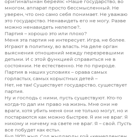
оригиналынан бе­рейік: «Наше государство, во
мно­гом, аппарат просто бесс­мыс­лен­­ный. Не
уверен, что оно само себя по­нимает. Не уважаю
это госу­дарство. Ненавидеть его не могу. Раз­ве
можно ненавидеть нелепое?..
Партия – хорошо это или плохо?
Меня эта партия не интересует. Игра, не более.
Играют в политику, во власть. На деле орган
выяснения отношений между перезревшими
детьми. И с этой функцией справи­ться не в
состоянии. Не естественно. Не по природе.
Партия в наших условиях – орава самых
горластых, самых корыстных детей –
Нет, не так! Существует государство, существует
партия.
Ну и господь с ними, пусть существуют. Кто-то
когда-то дал им право на жизнь. Мне они не
враги, хотя убить меня они не только могут, но и
постараются как можно быстрее. Я им не враг. Я
никому и ничему на свете не враг. Я – свой. Пусть
все побудет как есть».
Бұл 1970 жыл. Сол жылдарды ғой «кемелденген