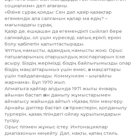
социализм» деп ата­ғаны.
«Өзіне сұрақ қояды: Сен дәл қа­зір қазақтар
егемендік ала сал­ғанын қалар ма едің? –
мағынадағы сұрақ.
Қазір де, ешқашан да егемендікті сый­лап бере
салмайды, ол үшін күре­седі, халық ерікті, еркін
болу қа­білетін қалыптастырады.
Ұлттық намысты, адамдық н­а­м­ыс­ты жою. Орыс
патшаларының отар­шылдық жоспарларын іске
асыру. Біздің жерімізді, біздің бай­лығымызды олар
біздің мақ­сат­тары­мыз үшін емес, өз мақсаттары
үшін пайдаланады. Коммунизм – ың­ғайлы
жарнама». Бұл 1970 жыл.
Алматыға қайтар алдында 1971 жылы январь
айынан бастап өзін да­мыту жұмыстарымен
айналысу жайында айтып «Қазақ тілін мең­геру.
Арнайы дәптер бастап сөз тір­кестерін, қолданылу
түрлерін, қа­зақ тіліндегі ойлау құрылым­да­рын
түсіру.
Орыс тілімен жұмыс істеу. Ин­то­нациялар
диапазонын кеңейту. Дәл, нақты, қатаң стиль.