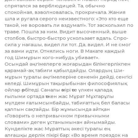
спрятался за верблюдицей. Та, обыч­но
спокойная, взволновалась, прок­ричала. Жания
шла и ругала се­рого неизвестного: «Это кто еще
такой, не воровать ли вздумал!». Тот заскользил по
траве. Пошла за ним. Ви­дит высоченный, выше
столбов, быстро-быстро ускользает вдаль. Спро­
сила у нағашы, видел ли тот. Да, видел. И не смог
за вами идти. Отня­лись ноги. В Макате каждый
год Шимұрын кого-нибудь убивает».
Осындай әңгімелерге жоға­ры­дан білімгерлікпен
қарамай-ақ та­биғи қабылдайды. Олардың Ши­
мұрын туралы әңгімелеріне сенемін дей­ді, сенгісі
келеді. Шимұрын та­қы­рыбынан философиялық
ойлар өрбітеді. Саналы өмірі өте үлкен қа­лада,
ғылыми ортада өткен жас Мұрат Мұхтарұлы
мүлдем ғалым­сын­байды, табиғаттың бел баласы
қал­пын сақтайды. Бір жұмысында айт­қан
«Говорить о непривычном при­вычными
словами» деген ұста­нымынан айнымайды.
Күнделікте жас Мұраттың әкесі ту­ралы ең
алғашқы дерлік пікірі бар: «Во время поездок на