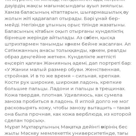
дәуірдің жақ­­сы мағынасындағы ауыл зиялы­сы.
Хамза баласының кітаптарын, шығармашылық өсу
жолын жіті қадағалап отырады. Бәрі ұнай бер­
мейді. Негізінде ұлының орыс ті­лінде жазатыны.
Баласының кіта­бын оқып отырғаны күнделіктің
бір­неше жерінде айтылады. Аз сөз­бен, қысқа
штрихтармен танымды көр­кем бейне жасалған. Ал
Сәтім­жан­ның анасы толыққанды, көр­кем, реалды
образ деңгейіне жеткен. Күнделікте жетпісті
еңсеріп қал­ған Жәнияның әдемі, дәл порт­ре­ті бар:
«У Жании малый размер обуви. Женственная,
стройная. И в то же время – сильная, крепкая.
Кос­ти рук широкие, широкая ладонь, крепкие
большие пальцы. Ладони и пальцы в трещинах.
Кожа твердая, плотная. Удивляюсь, как сумела
заноза пробиться в ладонь. Я иглой долго не мог
расковырять кожу, чтобы занозу вытащить – такая
она была прочная, как кожа вер­блюда, из которой
сделан тор­сық».
Мұрат Мұхтарұлының Мақатқа дейінгі өмірінің бес
жылы Мәскеу мем­лекеттік университетінде, тағы