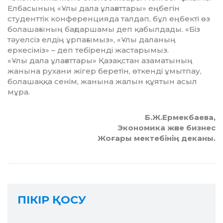
Елбасының «Ұлы дала ұлағаттары» еңбегін
студенттік конференцияда талдап, бұл еңбекті өз
болашағының бағдаршамы деп қабылдады. «Біз
тәуелсіз елдің ұрпағымыз», «Ұлы даланың
еркесіміз» – деп тебіренді жастарымыз.
«Ұлы дала ұлағаттары» Қа­зақ­стан азаматының
жанына ру­х­ани жігер беретін, өткенді ұмыт­пау,
болашаққа сенім, жа­ны­на жалын құятын асыл
мұра.
Б.Ж.Ермекбаева,
Экономика және бизнес
Жоғары мектебінің деканы.
ПІКІР ҚОСУ