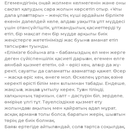
Егемендігінің оңай жолмен келмегенін және оны
сақтап қалудың сара жолын көрсетіп отыр. «Ұлы
дала ұла­ғат­тары» – жеңістің күші әр­дайым бірлікте
екенін дәлелдей келе, алдағы уақытта ұлт мүддесі
үшін отансүйгіштік, ұлтжан­ды­лық қасиеттерді ту
етіп, бір мақ­сат пен бір мүдде арқылы биік
жеңістерге жететінімізді жас буы­нға аманат етіп
тапсырған туынды.
«Елімізге бойына ата – баба­мыз­дың ел мен жерге
деген сүйіс­пеншілік қасиеті дарыған, еге­мен елге
аянбай қызмет ете­тін, ой – өрісі кең, алғыр да жү­
рек­ті, сауатты да саламатты аза­маттар қажет. Өсер
– жасқа өріс кең, өнеге мол. Өскелең ұр­пақ өзіне
керекті өрісті білім мен ғылымнан табады. Ендеше,
жақсыға, жаңаға ұмтылу керек. Туған тіліңді,
халқыңның тарихын, салт – дәстүрін біл, зерделе,
өміріңе үлгі тұт. Тәуел­сіз­дік­ке қызмет ету
жолындағы ақы­лың мен қайратың адал мұ­рат,
асқақ арманға толы болса, баратын жерің, шығатын
төрің де биік болмақ.
Баяғы ертегіде айтылғандай, сол­ға тартса соқылдақ,