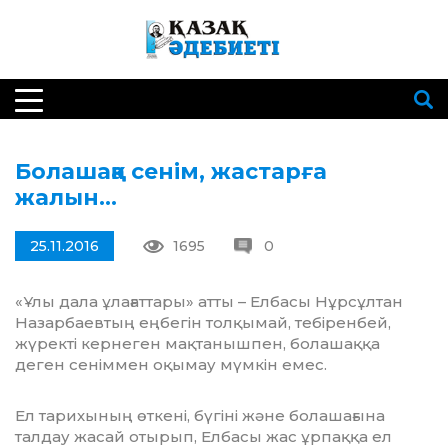
Болашаққа сенім, жастарға
жалын…
25.11.2016
1695
0
«Ұлы дала ұлағаттары» атты – Елбасы Нұрсұлтан
Назарбаевтың еңбегін толқымай, тебіренбей,
жүректі кернеген мақтанышпен, болашаққа
деген сеніммен оқымау мүмкін емес.
Ел тарихының өт­кені, бүгіні және болашағына
талдау жасай отырып, Елбасы жас ұрпаққа ел