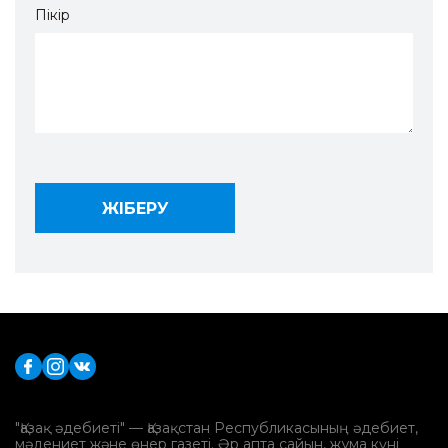
Пікір
"Қазақ әдебиеті" — Қазақстан Республикасының әдебиет,
мәдениет және өнер газеті. Әр апта сайын, жұма күні