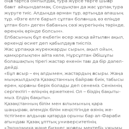
оңға тарт­са омпылдақ, тура жүрсе төр­ге шығар
бағыт айқын­дал­мақ. Сон­дықтан да жас ұрпақ тура
жү­руге тиіс. Алдыңда арман тұр, ар­тыңда алашың
тұр. «Өзге елге ба­рып сұлтан бол­ғанша, өз елің­де
ұлтан бол» деген бабаның сөзі жүре­гіңнің төрінде,
өреңнің өрін­де болсын».
Елбасының бұл еңбегін өсер жасқа айтылған ақыл,
өркенді өсиет деп қабылдауға тиіспіз.
Жас ұрпаққа жүрекжарды сы­рын, ақыл ойын,
қамқор­лық­пен айта келе, Нұрсұлтан Әбішұлы
болашақтың тірегі жас­тар екенін тағы да бір дәлел­
дейді.
«Бұл ғасыр – ең алдымен, жас­тардың ғасыры. Жаңа
мың­жылдықта Қазақстанның бай­рағы биік, табысы
ерен, қор­ғаны берік болады деп сенеміз. Се­німнің
сергектігі – еліңнің ер­жет­кені. Ол – біздің бақыты­
мыз. Елдің бақыты».
Қазақстанның білім мен ғы­лымының қара
шаңырағы, әлем­дік білім кеңістігінде өзінің же­
тістігімен алдыңғы қатарда оры­ны бар әл-Фараби
атындағы Қа­зақ ұлттық университетінің
«Экономика және бизнес жоғары мектебі» ұжымы