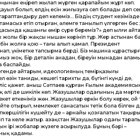
соңынан еңіреп жылап жүрген қарапайым жұрт көп.
ауыл болып, елдің есін жиғызуға сеп болады деп се
ртараптандыру деп келеміз… Біздің студент кезімізде
масыз етіп отырған, әлемге танылып үлгерген бес
рқасында қашанғы өмір сүре береміз?» деп ылғи айт
сы жолы бір жақсы нышан көрініп тұр. Жер астынан 
ібін жолға қою – тағы алып қамал. Президент
ап, үкіметке тапсырма берді. Біз машина құрастыр
мыз жоқ. Бір деталін анадан, біреуін мынадан аламы
ға баспайды.
дегенде айтарым, идеология­ның темірқазығы
зін таниды, кешегі тарихты да, бүгінгі күнді де,
ліс қажет. Қаныш Сәтпаев құрған Ғылым академиясы
 әлі де шикілік көп. Жазушылар одағының да мәрте
кет еткеніміз жөн. Жазушылар еркін болу керек, ой
йте отырып, мемлекет санасатын тетік бола білген д
ршілігін күшейту де – арнайы қозғалатын тақыры
п та келе жатыр. Қазақстан Жазушылар одағы тарап
атын ірі жобалар жүзеге асырылуда. Бұның бәрі –
нық қадамы.