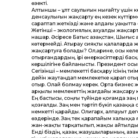
өзекті.
Алтыншы – ұлт саулығын нығайту үшін 
денсаулығын жақсарту ең кезек күт­тір
сараптап жеткізді және алдағы уақыт­та ос
Жетінші – экологиялық ахуалды жақсарту
нашар. Әсіресе Батыс Қазақстан, Шығыс
көтермейді. Атырау сияқты қалаларда жа
жақсартуға болады? Ол,әрине, осы келең
отырғандардың, ірі өнеркәсіптерді басқ
кершілігіне байланысты. Президент осы
Сегізінші – мемлекет­ті басқару ісінің ти
дейін жаутаңдап мемлекетке қарап оты
отыр. Олай болмау керек. Орта бизнес 
арқылы мемлекет­тің жағдайы жақсару к
Ең бастысы, соңғы түйінде қоғамда заң 
қозғалды. Заң мен тәртіп бүкіл қазаққа
немкет­ті қарайды. Олигарх, алпауыт д
өздерінде. Заң тек қарапайым халыққа ғ
жан-жақты тарқатылып, жақсы айтылды
Енді біздің, қазақ жазушыларының, Қаз