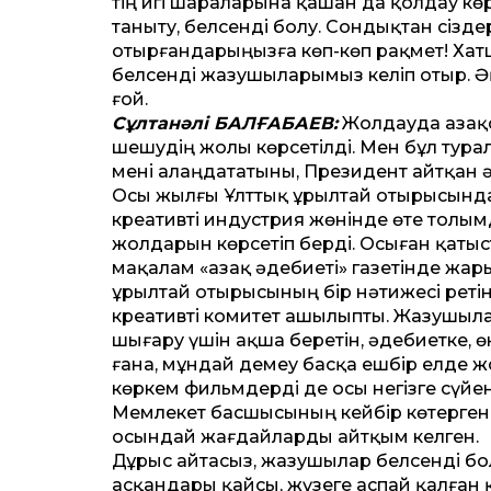
тің игі шараларына қашан да қолдау көрс
таныту, белсенді болу. Сондықтан сізде
отырғандарыңызға көп-көп рақмет! Хат
белсенді жазушыларымыз келіп отыр. Әң
ғой.
Сұлтанәлі БАЛҒАБАЕВ:
Жолдауда Қаза
шешудің жолы көрсетілді. Мен бұл турал
мені алаңдататыны, Президент айтқан әр
Осы жылғы Ұлт­тық Құрылтай отырысында
креативті индустрия жөнінде өте толым
жолдарын көрсетіп берді. Осыған қатыс
мақалам «Қазақ әдебиеті» газетінде жары
Құрылтай отырысының бір нәтижесі реті
креативті комитет ашылыпты. Жазушылар
шығару үшін ақша беретін, әдебиетке, өн
ғана, мұндай демеу басқа ешбір елде жо
көркем фильмдерді де осы негізге сүйені
Мемлекет басшысының кейбір көтерген
осындай жағдайларды айтқым келген.
Дұрыс айтасыз, жазушылар белсенді бо
асқандары қайсы, жүзеге аспай қалған қ