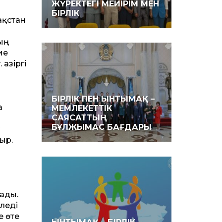
ЖҮРЕКТЕГІ МЕЙІРІМ МЕН
БІРЛІК
ақстан
ың
ие
Қазіргі
БІРЛІК ПЕН ЫНТЫМАҚ –
а
МЕМЛЕКЕТТІК
САЯСАТТЫҢ
БҰЛЖЫМАС БАҒДАРЫ
ыр.
тады.
леді
е өте