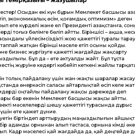
ң темірқазығы – жазушылар
іптестер! Осыдан екі күн бұрын Мемлекет басшысы Қаз
әртіп, экономикалық өсім, қоғамдық оптимизм» деген
п өте күрделі және ел Президенті Қазақстанға, сон
рді тоғыз бөлімге бөліп айт­ты. Біріншісі – ақша, нес
дағы үйлесімсіздікті жою қажет­тігі туралы тарау. 
таппай жатқан бірінші мәселе етіп осыны қойды.
әне бизнес жүргізуге қажет­ті жағдайды жақсарту
дылығы. Бұл да – өте актуалды жайт. Бұл тұста
стің жүруіне кедергі көбейіп кеткені жайлы тарқат
уетін толық пайдалану үшін жан-жақты шаралар жасау
ақстанда өнеркәсіп саласы айтарлықтай өсіп келе жат
імдерді оңтайлы пайдалану жақсы дәрежеде деп
лары бар екенін Мемлекет басшысы жақсы айт­ты.
зекті мәселелерді шешу қажет­тігі турасында дұрыс
 үшін өте қажет дүние.
леуетін біртіндеп арт­тырудың маңыздылығын айшық
 бір адамды орнынан алып тастаса, орнына кімді әке
п. Кадр мәселесі қай жағдайда да, қай деңгейде д