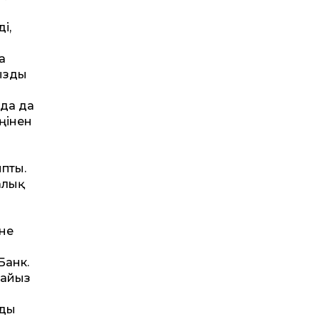
і,
а
мызды
уда да
ңінен
пты.
алық
и
әне
Банк.
пайыз
ады