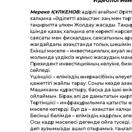
Идеологияны
Мереке ҚҰЛКЕНОВ:
Қадірлі аға­йын! Әр
халқына «Әділет­ті Қазақстан: заң мен т
тақырыпта үлкен Жолдау жасады. Тақыры
ішінде қазақ халқына өте керекті нәрселе
саясаты мен фискалдық саясатының арасын
жағдайдағы Қазақстанда толық шешімін 
Екінші мәселе – инвестициялық ахуал ж
жолында үздіксіз жұмыс жасаудың маңыз
Президент инвестицияның келуіне, бизне
сөйледі.
Үшіншісі – еліміздің өнеркәсібінің әле
қажет­тігі жайлы тарау. Соңғы кезде Қаз
Машинаны құрастыру, басқа да ішкі өн
ойлаймын. Бірақ әлі де дамытатын қыр
Төртіншісі – инфрақұрылымға қатысты ө
мәселе көтерді. Бұл да – Қазақстан халқы
Бесінші бөлімде – еліміздің кадрлық ә
Осы кадр мәселесі дегенде ойға түседі,
деп аузымызды ашып отырамыз, таңғалы