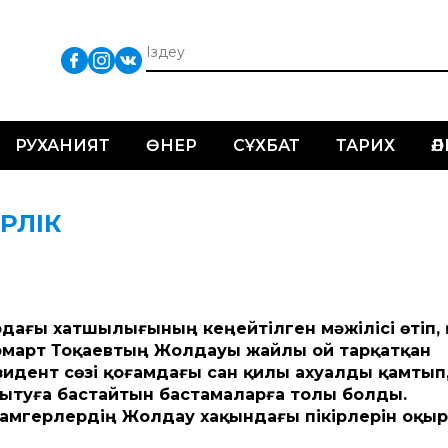
РУХАНИЯТ
ӨНЕР
СҰХБАТ
ТАРИХ
Ә
ІРЛІК
дағы хатшылығының кеңейтілген мәжілісі өтіп,
март Тоқаевтың Жолдауы жайлы ой тарқатқан
зидент сөзі қоғамдағы сан қилы ахуалды қамтып,
мытуға бастайтын бастамаларға толы болды.
амгерлердің Жолдау хақындағы пікірлерін оқы