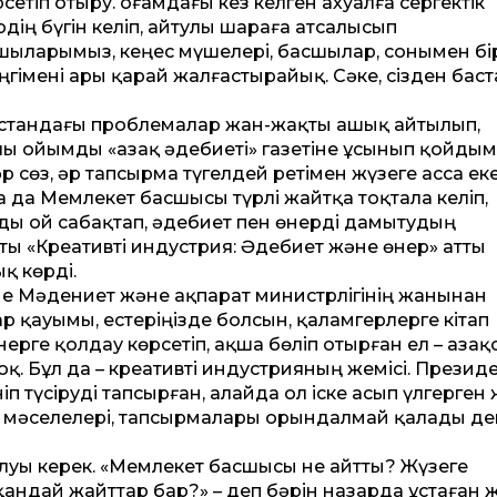
етіп отыру. Қоғамдағы кез келген ахуалға сергектік
рдің бүгін келіп, айтулы шараға атсалысып
шыларымыз, кеңес мүшелері, басшылар, сонымен бі
гімені ары қарай жалғастырайық. Сәке, сізден бас
қстандағы проблемалар жан-жақты ашық айтылып,
ы ойымды «Қазақ әдебиеті» газетіне ұсынып қойдым. 
 сөз, әр тапсырма түгелдей ретімен жүзеге асса еке
 да Мемлекет басшысы түрлі жайтқа тоқтала келіп,
ды ой сабақтап, әдебиет пен өнерді дамытудың
ты «Креативті индустрия: Әдебиет және өнер» ат­ты
қ көрді.
не Мәдениет және ақпарат министр­лігінің жанынан
 қауымы, естеріңізде болсын, қаламгерлерге кітап
ерге қолдау көрсетіп, ақша бөліп отырған ел – Қазақ
қ. Бұл да – креативті индустрияның жемісі. Презид
п түсіруді тапсырған, алайда ол іске асып үлгерген 
 мәселелері, тапсырмалары орындалмай қалады де
луы керек. «Мемлекет басшысы не айт­ты? Жүзеге
андай жайт­тар бар?» – деп бәрін назарда ұстаған ж