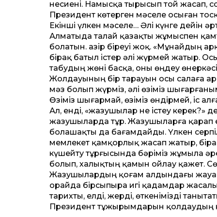
несиені. Намысқа тырысып той жасап, 
Президент көтерген мәселе осыған тосқ
Екінші үлкен мәселе… Әлі күнге дейін ә
Алматыда талай қазақты жұмыспен қамта
болатын. Қазір біреуі жоқ. «Мұнайдың а
бірақ батыл істер әлі жүрмей жатыр. О
табудың жөні басқа, оны өңдеу өнеркәс
Жолдауының бір тарауын осы салаға арн
мәз болып жүрміз, әлі өзіміз шығарғаны
Өзіміз шығармай, өзіміз өндірмей, іс ал
Ал, енді, «жазушылар не істеу керек?» 
жазушыларда тұр. Жазушыларға қарап ел ө
болашақты да бағамдайды. Үлкен серпі
мемлекет қамқорлық жасап жатыр, бірақ
күшейту тұрғысында бәріміз жұмыла әре
болып, халықтың қамын ойлау қажет. Сө
Жазушылардың қоғам алдындағы жауапке
орайда бірсыпыра игі қадамдар жасалы
тарихты, елді, жерді, өткенімізді таныт
Президент тұжырымдарын қолдаудың 