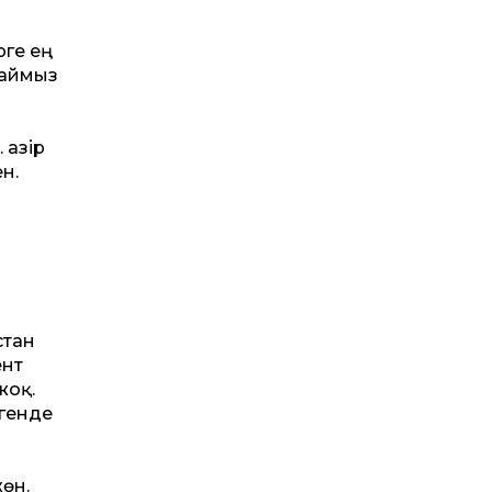
рге ең
таймыз
Қазір
н.
стан
ент
жоқ.
генде
өн.