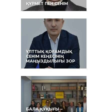
ҚҰРМЕТ ПЕН СЕНІМ
ҰЛТТЫҚ ҚОҒАМДЫҚ
СЕНІМ КЕҢЕСІНІҢ
МАҢЫЗДЫЛЫҒЫ ЗОР
БАЛА ҚҰҚЫҒЫ –