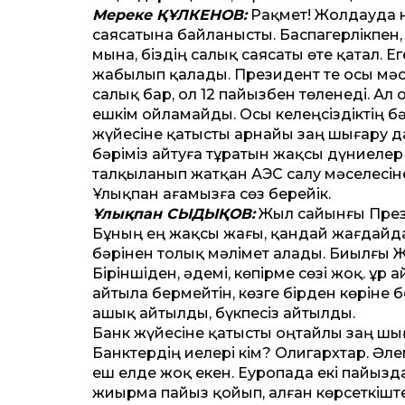
Мереке ҚҰЛКЕНОВ:
Рақмет! Жолдауда н
саясатына байланысты. Баспагерлікпен,
мына, біздің салық саясаты өте қатал. Е
жабылып қалады. Президент те осы мәс
салық бар, ол 12 пайызбен төленеді. А
ешкім ойламайды. Осы келеңсіздіктің б
жүйесіне қатысты арнайы заң шығару д
бәріміз айтуға тұратын жақсы дүниелер
талқыланып жатқан АЭС салу мәселесін
Ұлықпан ағамызға сөз берейік.
Ұлықпан СЫДЫҚОВ:
Жыл сайынғы Прези
Бұның ең жақсы жағы, қандай жағдайда 
бәрінен толық мәлімет алады. Биылғы Ж
Біріншіден, әдемі, көпірме сөзі жоқ. Құ
айтыла бермейтін, көзге бірден көріне
ашық айтылды, бүкпесіз айтылды.
Банк жүйесіне қатысты оңтайлы заң шыға
Банктердің иелері кім? Олигархтар. Ә
еш елде жоқ екен. Еуропада екі пайыздан
жиырма пайыз қойып, алған көрсеткіште