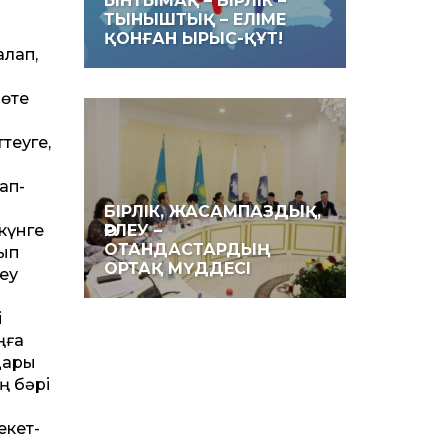
ЫНТЫМАҚ – БІРЛІК –
ТЫНЫШТЫҚ – ЕЛІМЕ
ҚОНҒАН ЫРЫС-ҚҰТ!
алап,
 өте
теуге,
ап­
БІРЛІК, ЖАСАМПАЗДЫҚ,
ӨРЛЕУ –
 күнге
ОТАНДАСТАРДЫҢ
сып
ОРТАҚ МҮДДЕСІ
еу
і
ңға
дары
ң бәрі
екет­