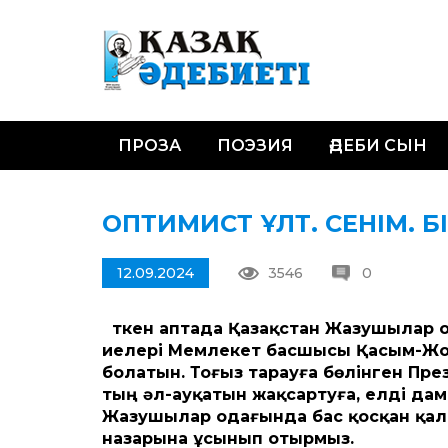
ПРОЗА
ПОЭЗИЯ
ӘДЕБИ СЫН
ОПТИМИСТ ҰЛТ. СЕНІМ. Б
12.09.2024
3546
0
Өткен аптада Қазақстан Жазушылар о
иелері Мемлекет басшысы Қасым-Жо
болатын. Тоғыз тарауға бөлінген Пре
тың әл-ауқатын жақсартуға, елді да
Жазушылар одағында бас қосқан қал
назарына ұсынып отырмыз.