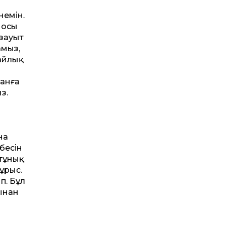
немін.
 осы
 зауыт
амыз,
байлық
ғанға
з.
на
бесін
 тұнық
ұрыс.
п. Бұл
ынан