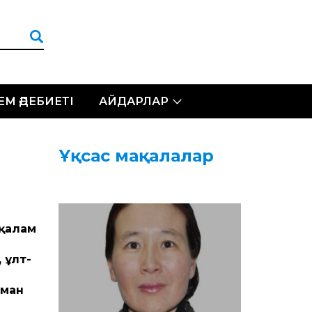
ЛЕМ ӘДЕБИЕТІ
АЙДАРЛАР
Ұқсас мақалалар
 қалам
 ұлт­
рман