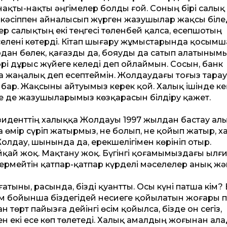
ақты-нақты әңгімелер болды ғой. Соның бірі салық
 кәсіппен айналысып жүрген жазушылар жақсы білед
гер салықтың екі теңгесі төленбей қалса, есепшотың
елені көтерді. Кітап шығару жұмыстарында қосымш
л одан бөлек, қағазды да, бояуды да сатып алатыны
әрі дұрыс жүйеге келеді деп ойлаймын. Сосын, банк
а жаңалық деп есептеймін. Жолдаудағы тоғыз тара
 бар. Жақсыны айтуымыз керек қой. Халық ішінде ке
е де жазушыларымыз көзқарасын білдіру қажет.
дент­тің халыққа Жолдауы 1997 жылдан бастау алы
өмір сүріп жатырмыз, не болып, не қойып жатыр, х
олдау, шынында да, ерекшелігімен көрініп отыр.
р айқай жоқ. Мақтану жоқ. Бүгінгі қоғамымыздағы ылғ
 бермейтін қатпар-қатпар күрделі мәселелер анық ж
тыны, расында, бізді қуант­ты. Осы күні патша кім? 
лем бойынша біздегідей несиеге қойылатын жоғары 
 төрт пайызға дейінгі өсім қойылса, бізде он сегіз,
н екі есе көп төлетеді. Халық амалдың жоғынан ал