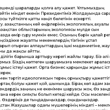
кешенді шараларды қолға алу қажет. Ұлтымыздың
мейтін міндет екенін Президентіміз Жолдауында сар
ы түйткілге қат­ты көңіл бөлетінін ескерт­ті.
. Қазақстанның кей өңірлерінің экологиялық ахуалы
 Қазақстан облыстарының экологиясы мүлде сын
зда өмір сүру мүмкін емес. Осының бәрін қалай рет­
сіздікке жауапты мекемелердің тізгінін ұстап
арып отырған алпауыт­тардың ішкі мәдениетіне, жау
ны да жақсы айт­ты.
імділігін барынша арт­тыру керегі жайлы тарау. Біз әлі
рмыз. Біздің көптеген шаруамызға мемлекет арала
жұмыс істеуі қажет. Орта бизнес қарқынды жұмыс іст
ерек.
мен тәртіп идеологиясын терең орнықтыру қажет­тіг
 ортақ болуы қажет қой, шынында. Бірақ көп адам за
егендердің заңның не екенімен шаруа­сы жоқ. Өз заң
ана керек сияқты болып кетеді кейде. Осы мәселені
. Өздеріңіз де тыңдадыңыздар, оқыдыңыздар.
ақстан Жазушылар одағы мүшелерінің міндеті – мемл