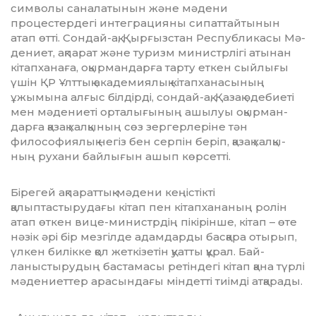
сим­волы саналатынын және мә­де­ни
процестердегі интеграцияны сипаттайтынын
атап өтті. Сондай-ақ, Қырғызстан Рес­публикасы Мә­
дениет, ақпарат және туризм ми­нистрлігі атынан
кітапханаға, оқыр­мандарға тарту еткен сый­лы­ғы
үшін ҚР Ұлттық академиялық кі­тапханасының
ұжымына алғыс білдірді, сондай-ақ, Қазақ әдебиеті
мен мәде­ниеті орталығының ашылуы оқыр­ман­
дарға қазақ халқының сөз зергер­леріне тән
философиялық негіз бен серпін беріп, қазақ хал­қы­
ның рухани байлығын ашып көр­сетті.
Бірегей ақпараттық-мәдени кеңіс­тікті
қалыптастырудағы кітап пен кітапхананың ролін
атап өткен вице-министрдің пікірінше, кітап – өте
нәзік әрі бір мезгілде адам­дар­ды басқара отырып,
үлкен би­лік­ке қол жеткізетін қуатты құрал. Бай­­
ланыстырудың бастамасы ре­тін­дегі кітап қана түрлі
мәде­ниет­тер арасындағы міндетті тиімді ат­­қарады.