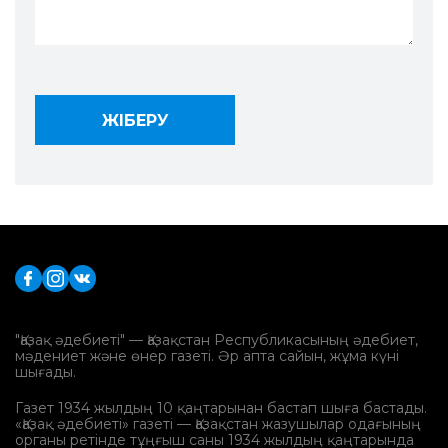
"Қазақ әдебиеті" — Қазақстан Республикасының әдебиет,
мәдениет және өнер газеті. Әр апта сайын, жұма күні
шығады.
Газет 1934 жылдың 10 қаңтарынан бастап шыға бастады.
«Қазақ әдебиеті» газеті — Қазақстан жазушылар одағының
органы ретінде тұңғыш саны 1934 жылдың қаңтарында