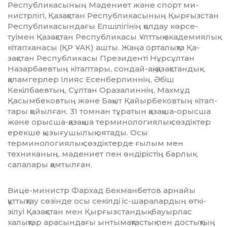
Респуб­ли­касының Мәдениет және спорт ми­
нистрлігі, Қазақстан Республи­ка­­сының Қырғызстан
Респуб­ли­к­а­сындағы Елшілігінің қолдау көр­се­
туімен Қазақстан Республикасы Ұлт­тық академиялық
кітапханасы (ҚР ҰАК) ашты. Жаңа орталықта Қа­
зақстан Республикасы Пре­зи­ден­ті Нұрсұлтан
Назарбаевтың кі­таптары, сондай-ақ, қазақстан­дық
қаламгерлер Ілияс Есенбер­линнің, Әбіш
Кекілбаевтың, Сұл­тан Ора­за­линнің, Махмұд
Қасым­­­бе­ковтың жә­не Бақыт Қайыр­­бековтың кітап­
тары қойыл­ған. 31 томнан тұратын қазақша-орысша
және орысша-қа­зақша терминологиялық сөздіктер
ерекше қызығушылық оятады. Осы
терминологиялық сөздіктерде ғы­лым мен
техниканың, мәдениет пен өндірістің барлық
салалары қам­тылған.
Вице-министр Фархад Бек­ман­бе­тов арнайы
құттықтау сөзінде осы секілді іс-шаралардың өткі­
зілуі Қазақстан мен Қырғыз­стан­дық бауырлас
халықтар арасын­дағы ын­тымақтастық пен дос­­тық­­тың