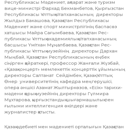
Республикасы Мә­де­ниет, ақпарат және туризм
вице-ми­нистрі Фархад Бек­ман­бетов, Қыр­ғызстан
Республикасы Ұлттық кі­тапханасының директоры
Жылдыз Бакашова, Қазақстан Рес­публи­касы
Мәдениет және спорт ми­­нистр­лігінің баспасөз
хат­шысы Майра Сағымбаева, Қазақ­стан Рес­
публикасы Ұлттық акаде­мия­лық кітапханасының
басшысы Үмітхан Мұңалбаева, Қазақстан Рес­
публикасы Ұлттық музейінің ди­ректоры Дархан
Мың­­бай, Қа­зақ­­с­тан Республи­ка­сының еңбек
сiңiрген қайраткерi, профессор Жанғали Жүзбай,
«Қазақконцерт» мемлекеттік кон­церттік ұйымының
ди­ректоры Сал­танат Сейдімбек, Қа­зақ Ұлт­тық
Өнер университетінің ка­федра меңгерушісі,
опера әншісі Аза­мат Жылтыркөзов, «Есік» та­рихи-
мәдени қорық музейінің ди­ректоры Гүлмира
Мұхтарова, қыр­ғыз­стан­дық шығармашылық пен
ғылыми интеллигенция өкіл­дері және
журналистер қатысты.
Қазақ әдебиеті мен мәде­ние­ті ор­талығын Қазақстан