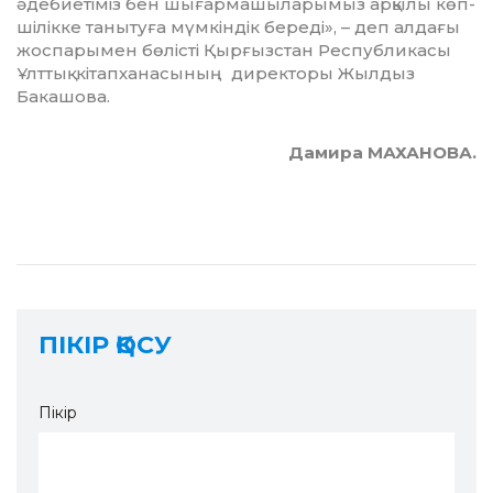
әдебиетіміз бен шы­ғар­машыларымыз арқылы көп­
шілікке танытуға мүмкіндік бере­ді», – деп алдағы
жоспарымен бөлісті Қыр­ғыз­стан Республикасы
Ұлттық кі­тап­ханасының директоры Жылдыз
Бакашова.
Дамира МАХАНОВА.
ПІКІР ҚОСУ
Пікір