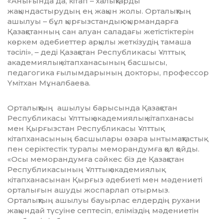
«Анығында да, кітап – халық­тар­­ды
жақындастырудың ең жа­қын­ жолы. Орталықтың
ашылуы – бұл қырғызстандық оқырман­дар­ға
Қазақстанның сан алуан са­ла­дағы жетістіктерін
көркем әде­биеттер арқылы жеткізудің тамаша
тәсілі», – деді Қазақстан Республикасы Ұлттық
академиялық кітап­ха­насының басшысы,
педагогика ғылымдарының докторы, профессор
Үмітхан Мұналбаева.
Орталықтың ашылуы бары­сын­­да Қазақстан
Республикасы Ұлт­тық академиялық кітапханасы
мен Қырғызстан Республикасы Ұлттық
кітапханасының басшылары өзара ынтымақтастық
пен серіктестік туралы меморандумға қол қойды.
«Осы меморандумға сәйкес біз де Қа­зақстан
Респуб­лика­сының Ұлт­тық академиялық
кітапханасынан Қырғыз әдебиеті мен мәдениеті
ор­­талығын ашуды жоспарлап отыр­мыз.
Орталықтың ашылуы бауыр­лас елдердің рухани
жа­қын­дай түсуіне септесіп, елі­міз­дің мә­дениетін