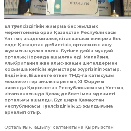
Ел тәуелсіздігінің жиырма бес жылдық
мерейтойына орай Қазақстан Республикасы
Ұлттық академиялық кітапханасы жиырма бес
елде Қазақстан әдебиетінің орталығын ашу
жұмысын қолға алған. Бүгінге дейін мұндай
орталық Кореяда ашылған еді. Малайзия,
Ұлыбритания және алыс-жақын шетелдермен
қосымша келісім жұмыстары жүргізіліп жатыр.
Енді міне, Бішкекте өткен ТМД-ға қатысушы
мемлекеттер зиялыларының XI Форумы
аясында Қырғызстан Республикасының Ұлттық
кітапханасында Қазақ әдебиеті мен мәдениеті
орталығы ашылды. Бұл шара Қазақстан
Республикасы Тәуелсіздігінің 25 жылдығына
арналып отыр.
Орталықтың ашылу салта­на­ты­на Қырғызстан