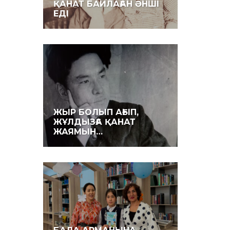
ҚАНАТ БАЙЛАҒАН ӘНШІ
ЕДІ
ЖЫР БОЛЫП АҒЫП,
ЖҰЛДЫЗҒА ҚАНАТ
ЖАЯМЫН…