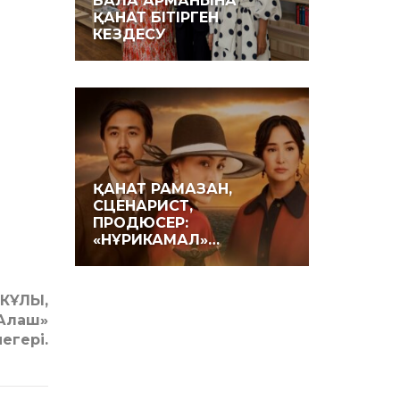
БАЛА АРМАНЫНА
ҚАНАТ БІТІРГЕН
КЕЗДЕСУ
ҚАНАТ РАМАЗАН,
СЦЕНАРИСТ,
ПРОДЮСЕР:
«НҰРИКАМАЛ»…
ЕКҰЛЫ,
«Алаш»
егері.