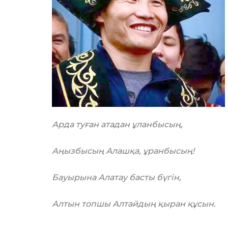
Арда туған атадан ұланбысың,
Аңызбысың Алашқа, ұранбысың!
Бауырына Алатау басты бүгін,
Алтын топшы Алтайдың қыран құсын.