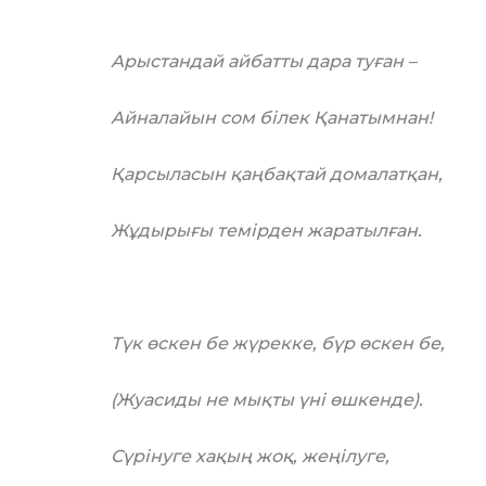
Арыстандай айбатты дара туған –
Айналайын сом білек Қанатымнан!
Қарсыласын қаңбақтай домалатқан,
Жұдырығы темірден жаратылған.
Түк өскен бе жүрекке, бүр өскен бе,
(Жуасиды не мықты үні өшкенде).
Сүрінуге хақың жоқ, жеңілуге,