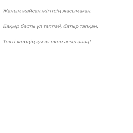
Жаның жайсаң жігітсің жасымаған.
Бақыр басты ұл таппай, батыр тапқан,
Текті жердің қызы екен асыл анаң!