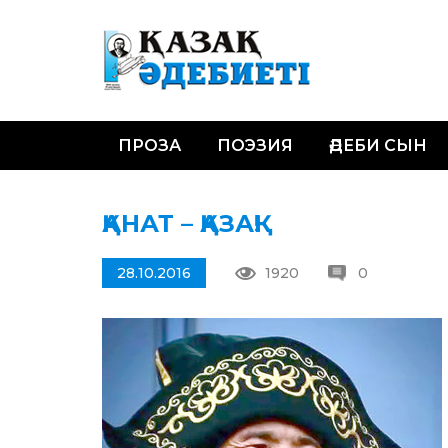
ПРОЗА
ПОЭЗИЯ
ӘДЕБИ СЫН
ҚАНАТ – ҚАЗАҚ!
28.10.2016
1920
0