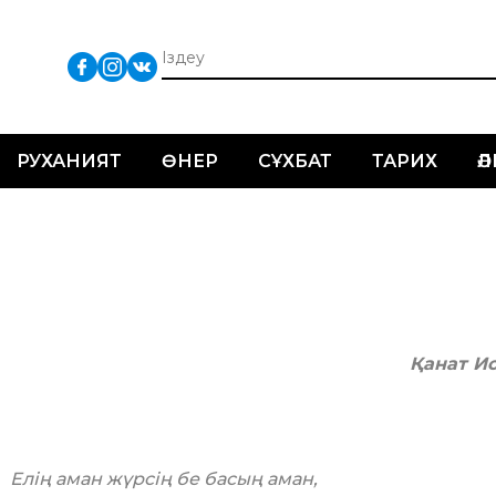
РУХАНИЯТ
ӨНЕР
СҰХБАТ
ТАРИХ
Ә
Қанат И
Елің аман жүрсің бе басың аман,