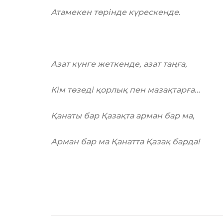
Атамекен төрінде күрескенде.
Азат күнге жеткенде, азат таңға,
Кім төзеді қорлық пен мазақтарға…
Қанаты бар Қазақта арман бар ма,
Арман бар ма Қанатта Қазақ барда!