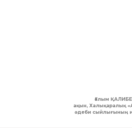
Ғалым ҚАЛИБ
ақын, Халықаралық 
әдеби сыйлығының и