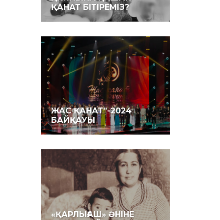
ҚАНАТ БІТІРЕМІЗ?
ЖАС ҚАНАТ”-2024
БАЙҚАУЫ
«ҚАРЛЫҒАШ» ӘНІНЕ