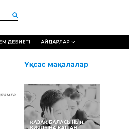
ЛЕМ ӘДЕБИЕТІ
АЙДАРЛАР
Ұқсас мақалалар
сламға
ҚАЗАҚ БАЛАСЫНЫҢ
ҚИЯЛЫНА ҚАШАН