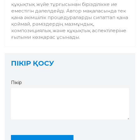
құқықтық жүйе тұрғысынан бірізділікке ие
еместігін дәлелдейді. Автор мақаласында тек
қана әкімшілік процедураларды сипаттап қана
қоймай, рәміздердің мазмұндық,
композициялық және құқықтық аспектілеріне
ғылыми көзқарас ұсынады.
ПІКІР ҚОСУ
Пікір