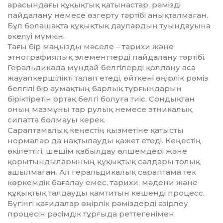
арасындағы құқықтық қатынастар, рәмізді
пайдалану немесе өзгерту тәртібі анықталмаған.
Бұл болашақта құқықтық даулардың туындауына
әкелуі мүмкін.
Тағы бір маңызды мәселе – тарихи және
этнографиялық элементтерді пайдалану тәртібі.
Геральдикада мұндай белгілерді қолдану аса
жауапкершілікті талап етеді, өйткені өңірлік рәміз
белгілі бір аумақтың барлық тұрғындарын
біріктіретін ортақ белгі болуға тиіс. Сондықтан
оның мазмұны тар рулық немесе этникалық
сипатта болмауы керек.
Сараптамалық кеңестің қызметіне қатысты
нормалар да нақтылау­ды қажет етеді. Кеңестің
өкілеттігі, шешім қабылдау өлшемдері және
қорытындыларының құқықтық салдары толық
ашылмаған. Ал геральдикалық сараптама тек
көркемдік бағалау емес, тарихи, мәдени және
құқықтық талдауды қамтитын кешенді процесс.
Бүгінгі қағидалар өңірлік рәміздерді әзірлеу
процесін рәсімдік тұрғыда реттегенімен,