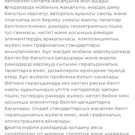
келмейтін сипатта жасалуына жол ашады.
Қағидаларда жобаның жаңалығы, өңірдің даму
бағытын көрсетуі, авторлық құқықты сақтау және
плагиатқа жол бермеу сияқты жалпы талаптар
белгіленгенімен, рәміздің геометриялық пішіні,
түс гаммасы, негізгі және қосымша рәміздік
элементтердің арақатынасы, композициялық
жүйесі мен графикалық стандарттары
анықталмаған. Бұл жағдай жобаны әзірлеушілерді
белгілі бір бағытсыз қалдырады және өңірлік
рәміздерді әзірлеуді ғылыми-геральдикалық
талаптарға емес, дизайнерлік еркіндікке тәуелді
етеді. Бұл жүйелік проблема болып саналады.
Өйткені геральдикада кез келген ресми белгі
нақты құрылымдық үлгіге негізделеді: қалқан
пішіні, түстердің рәміздік жүйесі, негізгі бейне мен
қосымша элементтер белгілі қағидат­тарға
бағынады. Ондай стандарттарсыз жасалған белгі
геральдикалық жүйеге емес, жай графикалық
иллюстрацияға айналады.
Құжатта өңірлік рәміздерді қолдану аясы
сипатталған: ол мәдени, спорттық және қоғамдық