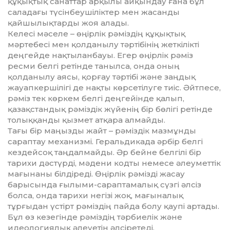
құқықтық санаттар арқылы айқындау ғана бұл
саладағы түсінбеушіліктер мен жасанды
қайшылықтарды жоя алады.
Келесі мәселе – өңірлік рәміздің құқықтық
мәртебесі мен қолданылу тәртібінің жеткілікті
деңгейде нақтыланбауы. Егер өңірлік рәміз
ресми белгі ретінде танылса, онда оның
қолданылу аясы, қорғау тәртібі және заңдық
жауапкершілігі де нақты көрсетілуге тиіс. Әйтпесе,
рәміз тек көркем белгі деңгейінде қалып,
қазақстандық рәміздік жүйенің бір бөлігі ретінде
толыққанды қызмет атқара алмайды.
Тағы бір маңызды жайт – рәміздік мазмұнды
сараптау механизмі. Геральдикада әрбір белгі
кездейсоқ таңдалмайды. Әр бейне белгілі бір
тарихи дәстүрді, мәдени кодты немесе әлеуметтік
мағынаны білдіреді. Өңірлік рәмізді жасау
барысында ғылыми-сараптамалық сүзгі әлсіз
болса, онда тарихи негізі жоқ, мағыналық
тұрғыдан үстірт рәміздің пайда болу қаупі артады.
Бұл өз кезегінде рәміздің тәрбиелік және
идеологиялық әлеуетін әлсіретеді.