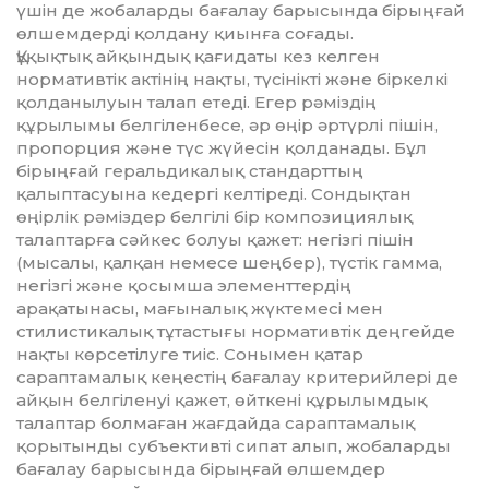
үшін де жобаларды бағалау барысында бірыңғай
өлшемдерді қолдану қиынға соғады.
Құқықтық айқындық қағидаты кез келген
нормативтік актінің нақты, түсінікті және біркелкі
қолданылуын талап етеді. Егер рәміздің
құрылымы белгіленбесе, әр өңір әртүрлі пішін,
пропорция және түс жүйесін қолданады. Бұл
бірыңғай геральдикалық стандарттың
қалыптасуына кедергі келтіреді. Сондықтан
өңірлік рәміздер белгілі бір композициялық
талаптарға сәйкес болуы қажет: негізгі пішін
(мысалы, қалқан немесе шеңбер), түстік гамма,
негізгі және қосымша элементтердің
арақатынасы, мағыналық жүктемесі мен
стилистикалық тұтастығы нормативтік деңгейде
нақты көрсетілуге тиіс. Сонымен қатар
сараптамалық кеңестің бағалау критерийлері де
айқын белгіленуі қажет, өйткені құрылымдық
талаптар болмаған жағдайда сараптамалық
қорытынды субъективті сипат алып, жобаларды
бағалау барысында бірыңғай өлшемдер