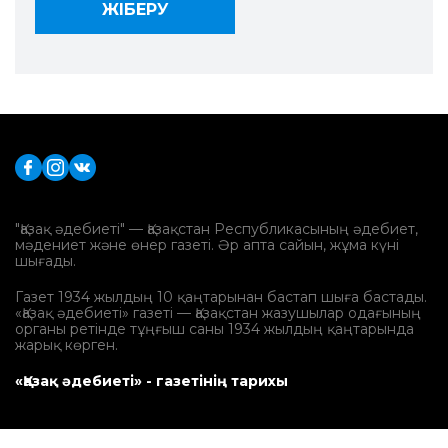
"Қазақ әдебиеті" — Қазақстан Республикасының әдебиет,
мәдениет және өнер газеті. Әр апта сайын, жұма күні
шығады.
Газет 1934 жылдың 10 қаңтарынан бастап шыға бастады.
«Қазақ әдебиеті» газеті — Қазақстан жазушылар одағының
органы ретінде тұңғыш саны 1934 жылдың қаңтарында
жарық көрген.
«Қазақ әдебиеті» - газетінің тарихы