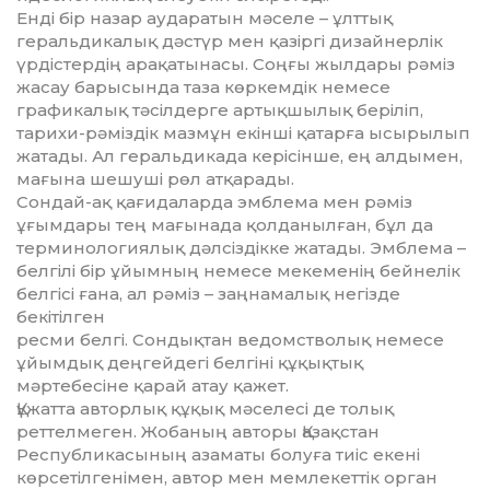
Енді бір назар аударатын мәселе – ұлт­тық
геральдикалық дәстүр мен қазіргі дизайнерлік
үрдістердің арақатынасы. Соңғы жылдары рәміз
жасау барысында таза көркемдік немесе
графикалық тәсілдерге артықшылық беріліп,
тарихи-рәміздік мазмұн екінші қатарға ысырылып
жатады. Ал геральдикада керісінше, ең алдымен,
мағына шешуші рөл атқарады.
Сондай-ақ қағидаларда эмблема мен рәміз
ұғымдары тең мағынада қолданылған, бұл да
терминологиялық дәлсіздікке жатады. Эмблема –
белгілі бір ұйымның немесе мекеменің бейнелік
белгісі ғана, ал рәміз – заңнамалық негізде
бекітілген
ресми белгі. Сондықтан ведомстволық немесе
ұйымдық деңгейдегі белгіні құқықтық
мәртебесіне қарай атау қажет.
Құжатта авторлық құқық мәселесі де толық
реттелмеген. Жобаның авторы Қазақстан
Республикасының азаматы болуға тиіс екені
көрсетілгенімен, автор мен мемлекеттік орган