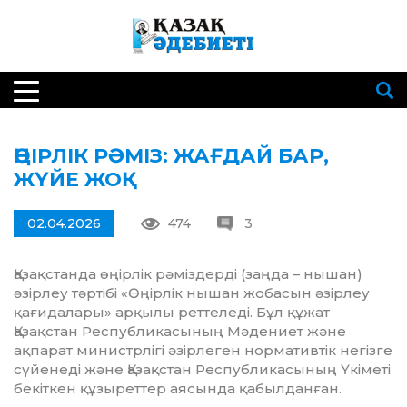
ӨҢІРЛІК РӘМІЗ: ЖАҒДАЙ БАР,
ЖҮЙЕ ЖОҚ
02.04.2026
474
3
Қазақстанда өңірлік рәміздерді (заңда – нышан)
әзірлеу тәртібі «Өңірлік нышан жобасын әзірлеу
қағидалары» арқылы реттеледі. Бұл құжат
Қазақстан Республикасының Мәдениет және
ақпарат министрлігі әзірлеген нормативтік негізге
сүйенеді және Қазақстан Республикасының Үкіметі
бекіткен құзыреттер аясында қабылданған.