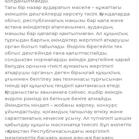
қолданылмайды.
Тағы бір назар аударатын мәселе – құжаттағы
әкімшілік деңгейлерді көрсету тәсілі. Қағидаларда
облыс, республикалық маңызы бар қала және
астана әкімдіктері аталғанымен, аудандық
маңызы бар қалалар қамтылмаған. Ал құқықтық
тұрғыдан барлық әкімдіктер жергілікті атқарушы
орган болып табылады. Өңірлік бірегейлік тек
облыс деңгейінде ғана қалыптаспайды,
сондықтан нормаларды әкімдік деңгейіне қарай
бөлудің орнына «тиісті аумақтың жергілікті
атқарушы органы» деген бірыңғай құқықтық
ұғыммен белгілеу заң техникасы тұрғысынан
тиімді әрі құқықтық теңдікті қамтамасыз етеді.
Қолданыстағы заңнамаға сәйкес, ешбір әкімдік
өңірлік рәмізді өз бетінше бекіте алмайды.
Әкімдіктің міндеті – жобаны әзірлеу, конкурс
ұйымдастыру, қоғамдық талқылау өткізу және
сараптамалық кеңеске ұсыну. Ал түпкілікті шешім
қабылдау құқығы мәслихатқа тиесілі. Бұл өкілеттік
«Қазақстан Республикасындағы жергілікті
мемлекеттік басқару және өзін-өзі басқару