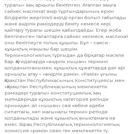
туралы» заң арқылы бекітілген. Аталған заңға
сәйкес мәслихат өңір тұрғындарының еркін
білдіретін жергілікті өкілді орган болып табылады
және өңірлік рәміздерді бекіту немесе кері
қайтару туралы шешім қабылдайды. Егер жоба
белгіленген талаптарға сәйкес келмесе, мәслихат
оны бекітпеуге толық құқылы. Бұл – саяси-
құқықтық маңызы бар шешім.
Терминологиялық тұрғыдан да бірқатар мәселе
бар. Қағидаларда «өңірлік нышан» термині
қолданылғанымен, құқықтық құжаттарда дәл әрі
орнықты атау – «өңірлік рәміз». «Рәміз» ұғымы
Қазақстан Республикасының Конституциясы мен
«Қазақстан Республикасының мемлекеттік
рәміздері туралы» конституциялық заң
мәтіндерінде құқықтық категория ретінде
орныққан, ал «нышан» сөзі көбіне әдеби
сипаттағы, көп мағыналы термин ретінде
қолданылады және құқықтық анықтамаға ие
емес. Бірақ Республикалық терминологиялық
комиссия «рәміз» сөзін тек мемлекеттік ту,