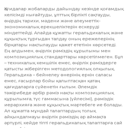
Қағидалар жобаларды дайындау кезінде қоғамдық
келісімді нығайтуды, ұлттық бірлікті сақтауды,
өңірдің тарихи, мәдени және әлеуметтік-
экономикалық ерекшеліктерін ескеруді
міндеттейді. Алайда құжатты геральдикалық және
құқықтық тұрғыдан талдау оның ережелерінің
бірқатары нақтылауды қажет ететінін көрсетеді.
Ең алдымен, өңірлік рәміздің құрылымы мен
композициялық стандарттары көрсетілмеген. Бұл
– техникалық кемшілік емес, өңірлік рәміздерге
қатысты жіберілген методологиялық олқылық.
Геральдика – бейнелеу өнерінің еркін саласы
емес, ғасырлар бойы қалыптасқан қатаң
қағидаларға сүйенетін ғылым. Әлемдік
тәжірибеде әрбір рәміз нақты композициялық
құрылымға, түс гаммасына (үйлесімі), рәміздік
иерархияға және құқықтық мәртебеге ие болады.
Ал құжат­та мұндай талаптардың толық
айқындалмауы өңірлік рәміздің әр аймақта
әртүрлі, кейде тіпті геральдикалық талаптарға сай