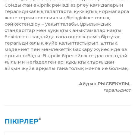
Сондықтан өңірлік рәмізді әзірлеу қағидаларын
геральдикалық талаптарға, құқықтық нормаларға
және терминологиялық бірізділікке толық
сәйкестендіру – уақыт талабы. Құрылымдық
стандарттар мен құқықтық анықтамалар нақты
бекітілген жағдайда ғана өңірлік рәміз біртұтас
геральдикалық жүйе қалыптастырып, ұлттық
мәдениет пен мемлекеттік басқару жүйесінде өз
орнын табады. Өңірлік бірегейлік те дәл осындай
ғылыми негізделген әрі құқықтық тұрғыдан
айқын жүйе арқылы ғана толық мәнге ие болмақ.
Айдын РЫСБЕКҰЛЫ,
геральдист
3
ПІКІРЛЕР