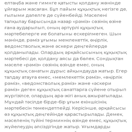
елтаңба және гимнге қатысты қолдану жөнінде
ұйғарым жасаған. Бұл пайым құқықтық негізге де,
ғылыми дәлелге де сүйенбейді. Мәселені
талқылау барысында назар «рәміз» сөзінің өзіне
ғана аударылып, оның әртүрлі құқықтық
мәртебелерге ие болатыны ескерілмеген. Шын
мәнінде, рәміз ұғымы мемлекеттік, өңірлік,
ведомстволық және әскери деңгейлерде
қолданылады. Олардың әрқайсысының құқықтық
мәртебесі де, қолдану аясы да бөлек. Сондықтан
мәселе «рәміз» сөзінің өзінде емес, оның
құқықтық санатын дұрыс айқындауда жатыр. Егер
талдау атауға емес, «мемлекеттік рәміз», «өңірлік
рәміз», «ведомстволық рәміз» және «әскери
рәміз» деген құқықтық санаттарға сүйене отырып
жүргізілсе, олардың ара-жігі анық ажыратылады.
Мұндай тәсілде бірде-бір ұғым екіншісінің
мәртебесін төмендетпейді. Керісінше, әрқайсысы
өз құқықтық деңгейінде қарастырылады. Демек,
мәселенің түйіні терминнің өзінде емес, құқықтық
жүйелеудің әлсіздігінде жатыр. Ұғымдарды