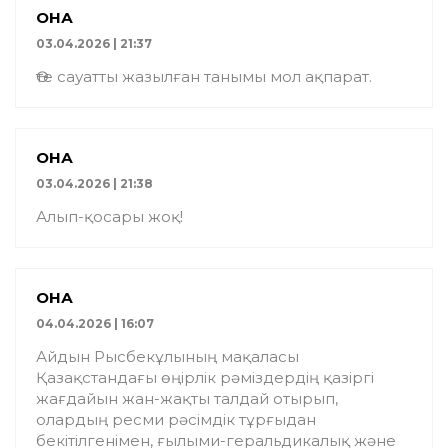
ҚОНАҚ
03.04.2026 | 21:37
Өте сауатты жазылған танымы мол ақпарат.
ҚОНАҚ
03.04.2026 | 21:38
Алып-қосары жоқ!
ҚОНАҚ
04.04.2026 | 16:07
Айдын Рысбекұлының мақаласы
Қазақстандағы өңірлік рәміздердің қазіргі
жағдайын жан-жақты талдай отырып,
олардың ресми рәсімдік тұрғыдан
бекітілгенімен, ғылыми-геральдикалық және