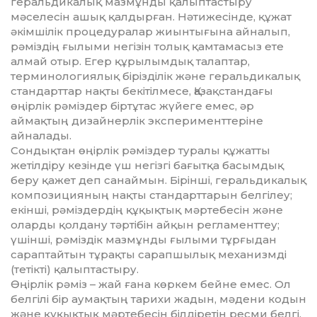
геральдикалық мазмұнды қалыптастыру
мәселесін ашық қалдырған. Нәтижесінде, құжат
әкімшілік процедуралар жиынтығына айналып,
рәміздің ғылыми негізін толық қамтамасыз ете
алмай отыр. Егер құрылымдық талаптар,
терминологиялық бірізділік және геральдикалық
стандарттар нақты бекітілмесе, Қазақстандағы
өңірлік рәміздер біртұтас жүйеге емес, әр
аймақтың дизайнерлік эксперименттеріне
айналады.
Сондықтан өңірлік рәміздер туралы құжатты
жетілдіру кезінде үш негізгі бағытқа басымдық
беру қажет деп санаймын. Бірінші, геральдикалық
композицияның нақты стандарттарын белгілеу;
екінші, рәміздердің құқықтық мәртебесін және
оларды қолдану тәртібін айқын регламенттеу;
үшінші, рәміздік мазмұнды ғылыми тұрғыдан
сараптайтын тұрақты сарапшылық механизмді
(тетікті) қалыптастыру.
Өңірлік рәміз – жай ғана көркем бейне емес. Ол
белгілі бір аумақтың тарихи жадын, мәдени кодын
және құқықтық мәртебесін білдіретін ресми белгі.