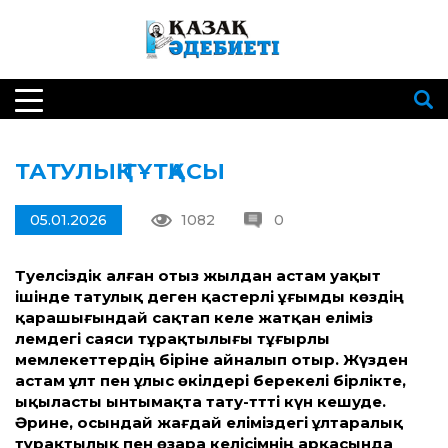
ТАТУЛЫҚ ТҰТҚАСЫ
05.01.2026
1082
0
Тәуелсіздік алған отыз жылдан астам уақыт
ішінде татулық деген қастерлі ұғымды көздің
қарашығындай сақтап келе жатқан еліміз
әлемдегі саяси тұрақтылығы тұғырлы
мемлекеттердің біріне айналып отыр. Жүзден
астам ұлт пен ұлыс өкілдері берекелі бірлікте,
ықыласты ынтымақта тату-тәтті күн кешуде.
Әрине, осындай жағдай еліміздегі ұлтаралық
тұрақтылық пен өзара келісімнің арқасында