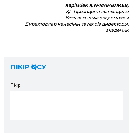
Кәрімбек ҚҰРМАНӘЛИЕВ,
ҚР Президенті жанындағы
Ұлттық ғылым академиясы
Директорлар кеңесінің тәуелсіз директоры,
академик
ПІКІР ҚОСУ
Пікір