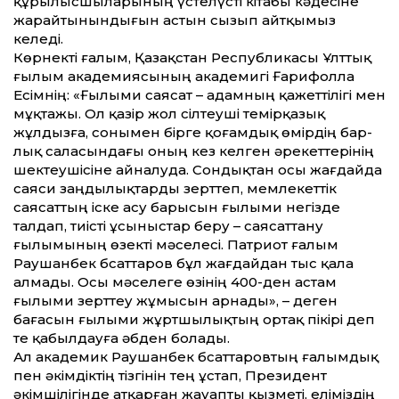
құрылысшыларының үстелүсті кітабы кәдесіне
жарайтынындығын астын сызып айтқымыз
келеді.
Көрнекті ғалым, Қазақстан Республикасы Ұлттық
ғылым академия­сының академигі Ғарифолла
Есімнің: «Ғылыми саясат – адамның қажет­тілігі мен
мұқтажы. Ол қазір жол сіл­теу­ші темірқазық
жұлдызға, соны­мен бірге қоғамдық өмірдің бар­
лық саласындағы оның кез келген әре­кеттерінің
шектеушісіне айналуда. Сондықтан осы жағдайда
саяси заңдылықтарды зерттеп, мемлекеттік
саясаттың іске асу барысын ғылыми негізде
талдап, тиісті ұсыныстар беру – саясаттану
ғылымының өзекті мәселесі. Патриот ғалым
Раушанбек Әбсаттаров бұл жағдайдан тыс қала
алмады. Осы мәселеге өзінің 400-ден астам
ғылыми зерттеу жұмысын арнады», – деген
бағасын ғылыми жұртшылықтың ортақ пікірі деп
те қабылдауға әбден болады.
Ал академик Раушанбек Әбсат­таровтың ғалымдық
пен әкімдіктің тізгінін тең ұстап, Президент
әкімшілігінде атқарған жауапты қызметі, еліміздің