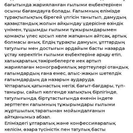
бағытында жарияланған ғылыми еңбектерінен
осыны бағамдауға болады. Ғалымның елімізде
тұрақтылықтың бірегей үлгісін танытып, дамудың
қазақстандық жолын айқындау үдерісіне өзіндік
үнімен, тұщымды ғылыми тұжырымдарымен
қомақты үлес қосып келе жатқанын айтсақ, артық
болмасы анық. Елдің тұрақ­ты дамуын, ұлттардың
татулығы мен достығын әрдайым басты назарда
ұстау керектігін ғылыми еңбектеріне арқау етіп,
халықаралық тәжірибелерге иек артып
жариялаған монографиялық зерттеулері отандық
ғалымдардың ғана емес, алыс-жақын шетелдік
ғалымдардың да назарын аударуда.
Ұлтаралық қатынастың негізі, бағыт-бағдары, түп-
тамыры, сайып келгенде xалықтың бірлігінде,
татулығында, біртұтастығында екенін індете
зерттеген ғалымның тұжырымдары ғылыми
жұртшылық тарапынан мойындалғанын
айтқанымыз абзал.
Еліміздегі ұлтаралық және конфессияаралық
келісім, өзара түсіністік пен татулық басты