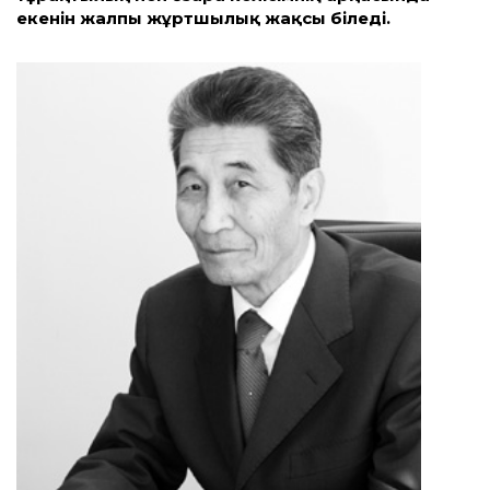
екенін жалпы жұртшылық жақсы біледі.