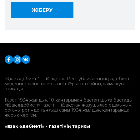
"Қазақ әдебиеті" — Қазақстан Республикасының әдебиет,
мәдениет және өнер газеті. Әр апта сайын, жұма күні
шығады.
Газет 1934 жылдың 10 қаңтарынан бастап шыға бастады.
«Қазақ әдебиеті» газеті — Қазақстан жазушылар одағының
органы ретінде тұңғыш саны 1934 жылдың қаңтарында
жарық көрген.
«Қазақ әдебиеті» - газетінің тарихы