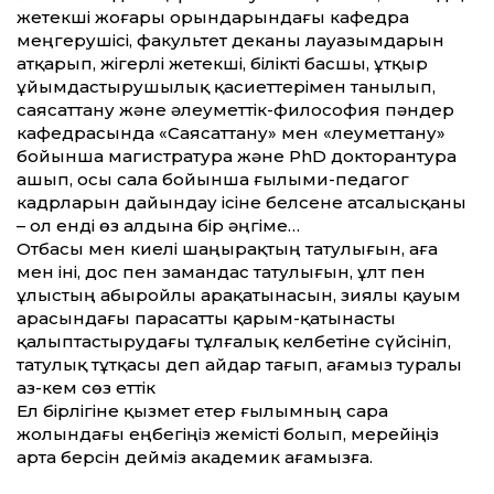
жетекші жоғары орындарындағы кафедра
меңгерушісі, факультет деканы лауазымдарын
атқарып, жігерлі жетекші, білікті басшы, ұтқыр
ұйымдастырушылық қасиеттерімен танылып,
саясаттану және әлеу­мет­тік-философия пәндер
кафедрасында «Саясаттану» мен «Әлеу­мет­тану»
бойынша магистратура және PhD докторан­тура
ашып, осы сала бойынша ғылыми-педагог
кадрларын дайындау ісіне белсене атсалысқаны
– ол енді өз алдына бір әңгіме…
Отбасы мен киелі шаңырақтың татулығын, аға
мен іні, дос пен замандас татулығын, ұлт пен
ұлыстың абыройлы арақатынасын, зиялы қауым
арасындағы парасатты қарым-қатынасты
қалыптастырудағы тұлғалық келбетіне сүйсініп,
татулық тұтқасы деп айдар тағып, ағамыз туралы
аз-кем сөз еттік
Ел бірлігіне қызмет етер ғылымның сара
жолындағы еңбегіңіз жемісті болып, мерейіңіз
арта берсін дейміз академик ағамызға.