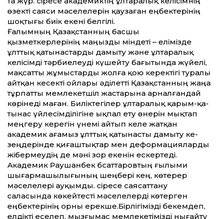
та жүр. Әсіресе академиктің ұлтаралық келісімнің
өзек­ті саяси мәселелерін қаузаған еңбектерінің
шоқтығы биік екені белгілі.
Ғалымның Қазақстанның басшы
қызметкерлерінің маңызды міндеті – елімізде
ұлттық қатынастарды дамыту және ұлтаралық
келісімді тәрбиелеуді күшейту бағытында жү­йелі,
мақсатты жұмыстарды жолға қою керектігі туралы
айтқан кесекті ойлары әділетті Қазақстанның жаңа
тұрпатты мемлекетшіл жастарына арналғандай
көрінеді маған. Биліктегілер ұлтаралық қарым-қа­
тынас үйлесімділігіне ықпал ету өнерін мықтап
меңгеру керегін үнемі айтып келе жатқан
академик ағамыз ұлттық қатынасты дамыту ке­
зеңдерінде қиғаштықтар мен дефор­мацияларды
жібермеудің де мәні зор екенін ескертеді.
Академик Раушанбек Әбсаттаров­тың ғылыми
шығармашылығының шеңбері кең, көтерер
мәселелері ауқымды. Әсіресе саясаттану
саласында көкейтесті мәселелерді көтерген
еңбектерінің орны ерекше.Бірлігімізді бекемдеп,
елдікті еселеп, мызғымас мемлекетімізді нығайту