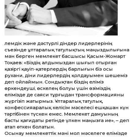
Әлемдік және дәстүрлі діндер лидерлерінің
съезінде ұлтаралық татулықтың маңыздылығына
мән берген мемлекет басшысы Қасым-Жомарт
Тоқаев: «Біздің алдымыздан шығып отырған
қазіргі қауіп-қатерлердің барлығын біз осы
рухани, діни лидерлердің қолдауымен шешеміз
деп ойлаймын. Сондықтан біздің еліміз
өркендеуші, өскелең болуы үшін өзіміздің
елімізде де саяси тұрғыдан трансформацияны
жүргізіп жатырмыз. Ұлтаралық татулық,
конфессияаралық келісім мәселесі ешқашан күн
тәртібінен түскен емес. Мемлекет дамуының
басты қағидаты ретінде үлкен маңызға ие», – деп
атап өткен болатын.
Осынау мемлекеттік мәні мол мәселеге елімізде