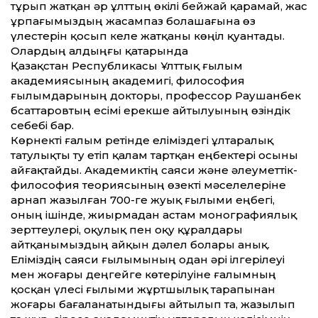
тұрып жатқан әр ұлттың өкілі бейжай қарамай, жас
ұрпағымыздың жасампаз болашағына өз
үлестерін қосып келе жатқаны көңіл қуантады.
Олардың алдыңғы қатарында
Қазақстан Республикасы Ұлттық ғылым
академиясының академигі, философия
ғылымдарының докторы, профессор Раушанбек
Әбсаттаровтың есімі ерекше айтылуының өзіндік
себебі бар.
Көрнекті ғалым ретінде еліміздегі ұлтаралық
татулықты ту етіп қалам тартқан еңбектері осыны
айғақтайды. Академиктің саяси және әлеу­меттік-
философия теориясының өзекті мәселелеріне
арнап жазылған 700-ге жуық ғылыми еңбегі,
оның ішінде, жиырмадан астам монографиялық
зерттеулері, оқулық пен оқу құралдары
айтқанымыздың айқын дәлел болары анық.
Еліміздің саяси ғылымының одан әрі ілгерілеуі
мен жоғары деңгейге көтерілуіне ғалымның
қосқан үлесі ғылыми жұртшылық тарапынан
жоғары бағаланатындығы айтылып та, жазылып