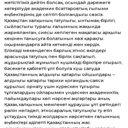
жетістігіміз дейтін болсақ, осындай дәрежеге
көтерілуде академик Әбсаттаровтың ғылыми
еңбектерінің де септігі болғандығы сөзсіз.
Қазақстан халқының татулығы, ынтымақ-бірлігі,
сыйластығы туралы ғалымның жақында
жарияланған, сиясы кеппеген мақаласы арқылы
кеңінен танысуға болатынын көзі қарақты
оқырмандарға айта кеткенді жөн көрдік.
Елімізді мекендеген барлық этнос өкілдері
арасында татулық пен бірлік сақталып,
жұдырықтай жұмылып күшімізді біріктіре отырып,
бәсекеге қабілетті ұлт болуға күш салуда
Қазақстанның алдыңғы қатарлы ойшылдары –
алдыңғы қатарлы тарихи қоғамдық-саяси
құрылыс орнату үшін күрескен тұғырлы
тұлғалардың ойларымен үндескен академиктің
пайымдаулары көп нәрсені аңғартары анық.
Қазақ халқының мемлекет құраушы ұлт ретіндегі
рөлін негіздеп, этносаралық татулықты ту етіп
ұстаудың тиімді жолдарын көрсеткен ғалымның
еңбектері әділетті Қазақстанның жас