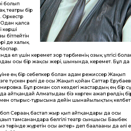
рі болып
ақ театры бір
. Оркестр
. Одан қалса
і көрші
зы бітпейтін
әрі де халық
Жоспар.
а ел үшін керемет зор тәрбиенің озық үлгісі болға
дағы осы бір жақсы жері, шынында, керемет. Бұл да 
суіне ең бір себепкер болған адам режиссер Жақып
зге түскен рөлі де осы Жақып қойған Саттар Ерубае
ровка. Бұл роман сол кездегі жастардың ең бір сү
 айтқандай Алматыдағы біз көрген ғажап рөлдің бір
лы мен отырыс-тұрысына дейін шынайылықтың келбет
 боп Серағаң бастап жыр қып айтқандары да осы
ып тамсанғандарға белгілі театр сыншысы Бағыбек
з төрінде жүретін осы актер» деп бағалағаны да әлі е