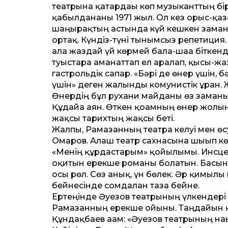
театрына қатардағы көп музыканттың бі
қабылданғаны 1971 жыл. Ол кез орыс-қаз
шаңырақтың астында күй кешкен заман
ортақ. Күндіз-түні тынымсыз репетиция
ала жаздай үй көрмей бала-шаға біткенд
туыстарға аманаттап ел аралап, қысы-жа
гастрольдік сапар. «Бәрі де өнер үшін, б
үшін» деген жалынды комунистік ұран. 
Өнердің бұл рухани майданы өз заманынд
Құдайға аян. Өткен қоғамның өнер жолын
жақсы тарихтың жақсы беті.
Жалпы, Рамазанның театрға келуі мен ө
Омаров. Алғаш театр сахнасына шығып кө
«Менің құрдастарым» қойылымы. Инсцени
оқитын ерекше романы болатын. Басында
осы рөл. Сөз анық, үн бөлек. Әр қимы
бейнесінде сомдалған таза бейне.
Ертеңінде Әуезов театрының үлкендері
Рамазанның ерекше ойыны. Таңдайын қағ
Құндақбаев ағам: «Әуезов театрының нағы