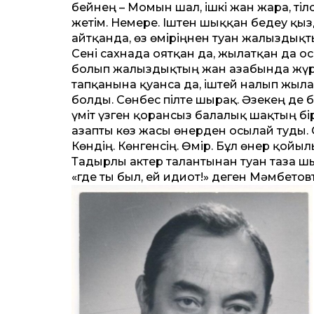
бейнең – Момын шал, ішкі жан жара, тілсіз
жетім. Немере. Іштен шыққан бедеу қыз
айтқанда, өз өміріңнен туған жалғыздықт
Сені сахнада оятқан да, жылатқан да о
болып жалғыздықтың жан азабында жүрг
тапқанына қуанса да, іштей налып жыла
болды. Сөнбес пілте шырақ. Әзекең де 
үміт үзген қорғансыз балалық шақтың бір
азапты көз жасы өнерден осылай туды. Ол
Көндің. Көнгенсің. Өмір. Бұл өнер қойы
Тағдырлы актер талантынан туған таза 
«где ты был, ей идиот!» деген Мәмбетовт