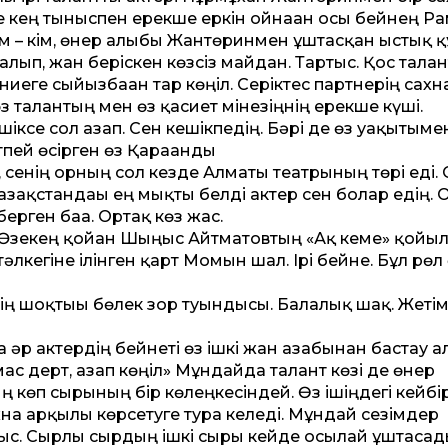
де кең тыныспен ерекше еркін ойнаған осы бейнең Р
Кім – кім, өнер алыбы Жантөринмен ұштасқан ыстық қ
лып, жан беріскен көзсіз майдан. Тартыс. Қос талан
иеге сыйғызбаған тар көңіл. Серіктес партнерің сахна
з талантың мен өз қасиет мінезіңнің ерекше күші.
ксе сол азап. Сен кешікпедің. Бәрі де өз уақытымен
тпей өсірген өз Қарағанды
, сенің орның сол кезде Алматы театрының төрі еді.
ақстандағы ең мықты белді актер сен болар едің. О
ерген баға. Ортақ көз жас.
сы Әзекең қойған Шыңғыс Айтматовтың «Ақ кеме» қойы
тәлкегіне ілінген қарт Момын шал. Ірі бейне. Бұл рөл
ің шоқтығы бөлек зор туындысы. Балалық шақ. Жетім
әр актердің бейнеті өз ішкі жан азабынан бастау а
мас дерт, азап көңіл» Мұндайда талант көзі де өнер
 көп сырының бір көлеңкесіндей. Өз ішіңдегі кейбі
а арқылы көрсетуге тура келеді. Мұндай сезімдер
абыс. Сырлы сырдың ішкі сыры кейде осылай ұштасад