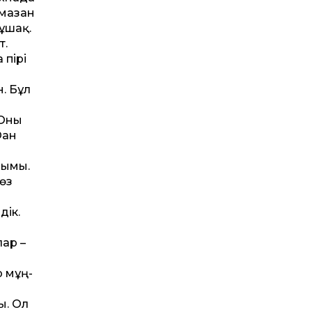
амазан
ұшақ.
т.
 пірі
. Бұл
 Оны
ған
лымы.
 өз
дік.
лар –
р мұң-
ы. Ол