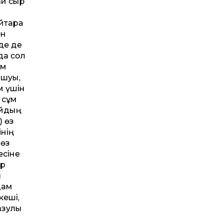
ай сыр
йтарға
ен
де де
да сол
ам
ашуы,
м үшін
 сұм
айдың
) өз
інің
 өз
есіне
ер
ш
дам
кеші,
азулы