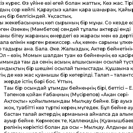
 күрес. Өз үйіне өзі өгей болған жаттық. Көз жас. Тір
дың сор кейпі. Қараусыз қалған қара шаңырақ. Қайы
ың бір белгісіндей. Ұқсастық.
сы жекебасыңның көп сырының бір мұңы. Со кезде ө
ен Әзекең (Мәмбетов) сендей тұлғалы актерді енді
ғаны бітеу жараның өнердегі өз жарасы мен өз дерт
бала өлімін көрген режиссер. «Ақ кеме» сарыны үлке
 тағдыры ғана. Бала. Әке. Жалғыздық. Актер бейнетіні
 – өзің. Момын шалдан туған өз бейнеңнің өз қасіре
лымында тағы да сенің асығың алшысынан осылай түст
шындықтың бір шешімі осылай тыныстады. Құшағына 
ің де көз жас қуанышы бір көтерілді. Талап – талант
жерде істің бәрі бос. Ұттың.
Тағы бір осындай ұтымды бейнеңнің бірі, беттісі – Е.
Тәпенов қойған Ғабаңның (Мүсірепов) «Ақан сері-
Ақтоқты» қойылымындағы Мылқау бейне. Бір ауыз 
жоқ, туабітті көз түрткі керең мүгедек. Бұл бейне ә
бастан талай актердің арманына айналса да алым
ауыр бейне. Көрмесек те, Қаллекидің (Қуанышбаев
рөлінің көріктісі болған да осы – Мылқау. Алдыңғы а