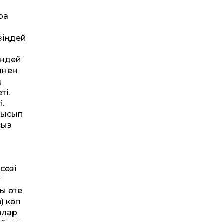
і
ра
зіңдей
індей
ннен
ң
ті.
і.
қысып
сыз
сөзі
у
ы өте
) көп
ғалар