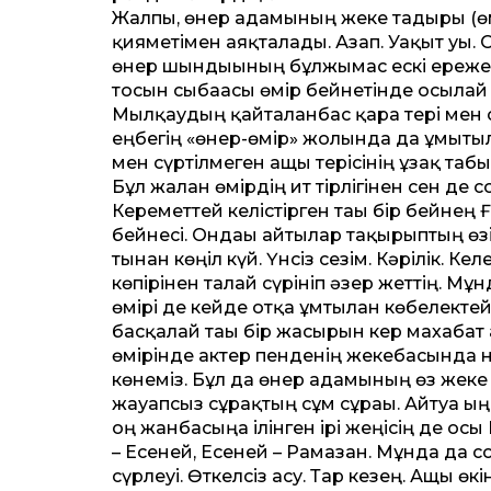
Жалпы, өнер адамының жеке тағдыры (ө
қияметімен аяқталады. Азап. Уақыт уы. О
өнер шындығының бұлжымас ескі ережесі
тосын сыбағасы өмір бейнетінде осылай ж
Мылқаудың қайталанбас қара тері мен
еңбегің «өнер-өмір» жолында да ұмытыл
мен сүртілмеген ащы терісінің ұзақ табысы
Бұл жалған өмірдің ит тірлігінен сен де с
Кереметтей келістірген тағы бір бейне
бейнесі. Ондағы айтылар тақырыптың өзі 
тынған көңіл күй. Үнсіз сезім. Кәрілік. К
көпірінен талай сүрініп әзер жеттің. Мұ
өмірі де кейде отқа ұмтылған көбелекте
басқалай тағы бір жасырын кер махабат а
өмірінде актер пенденің жекебасында не
көнеміз. Бұл да өнер адамының өз жеке т
жауапсыз сұрақтың сұм сұрағы. Айтуға ың
оң жанбасыңа ілінген ірі жеңісің де осы Е
– Есеней, Есеней – Рамазан. Мұнда да с
сүрлеуі. Өткелсіз асу. Тар кезең. Ащы өк