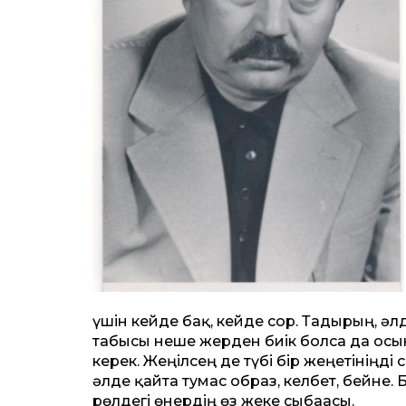
үшін кейде бақ, кейде сор. Тағдырың, әл
табысы неше жерден биік болса да осы
керек. Жеңілсең де түбі бір жеңетініңді
әлде қайта тумас образ, келбет, бейне. 
рөлдегі өнердің өз жеке сыбағасы.