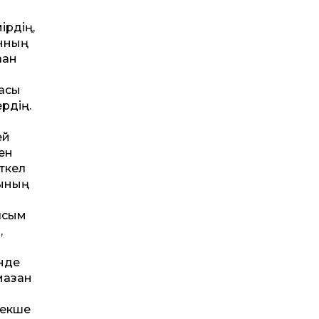
ірдің,
анның
ған
жасы
ердің.
ей
тен
өткел
мының
ылсым
,
інде
амазан
рекше