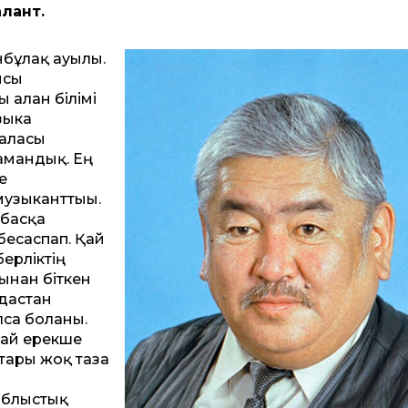
алант.
нбұлақ ауылы.
ысы
 алған білімі
зыка
баласы
амандық. Ең
е
узыканттығы.
 басқа
бесаспап. Қай
берліктің
тынан біткен
-дастан
а болғаны.
дай ерекше
тары жоқ таза
облыстық