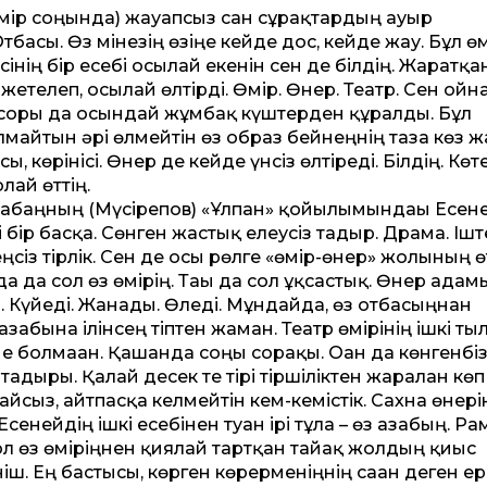
мір соңында) жауапсыз сан сұрақтардың ауыр
тбасы. Өз мінезің өзіңе кейде дос, кейде жау. Бұл өм
нің бір есебі осылай екенін сен де білдің. Жаратқ
етелеп, осылай өлтірді. Өмір. Өнер. Театр. Сен ойна
 соры да осындай жұмбақ күштерден құралды. Бұл
майтын әрі өлмейтін өз образ бейнеңнің таза көз 
, көрінісі. Өнер де кейде үнсіз өлтіреді. Білдің. Көт
олай өттің.
ң Ғабаңның (Мүсірепов) «Ұлпан» қойылымындағы Есен
бір басқа. Сөнген жастық елеусіз тағдыр. Драма. Іш
елеңсіз тірлік. Сен де осы рөлге «өмір-өнер» жолының 
нда да сол өз өмірің. Тағы да сол ұқсастық. Өнер ада
й. Күйеді. Жанады. Өледі. Мұндайда, өз отбасыңнан
забына ілінсең тіптен жаман. Театр өмірінің ішкі т
 болмаған. Қашанда соңы сорақы. Оған да көнгенбіз
ағдыры. Қалай десек те тірі тіршіліктен жаралған көп
ғайсыз, айтпасқа келмейтін кем-кемістік. Сахна өнер
сенейдің ішкі есебінен туған ірі тұлға – өз азабың. Р
ол өз өміріңнен қиялай тартқан тайғақ жолдың қиыс
ініш. Ең бастысы, көрген көрерменіңнің саған деген е