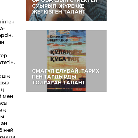
ӘР ОБРАЗЫН СҮЙЕКТЕН
СУЫРЫП, ЖҮРЕККЕ
н
ЖЕТКІЗГЕН ТАЛАНТ
тіптен
а-
рсін.
ің
тер
тетін.
СМАҒҰЛ ЕЛУБАЙ. ТАРИХ
рдің
ПЕН ТАҒДЫРДЫ
ссыз
ТОЛҒАҒАН ТАЛАНТ
ың
й мен
асы
тың
ы.
ған
біней
ахнада