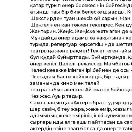
қатар тұрып өнер бәсекесінің бәйгесін
атыңды тағы бір биік белеске шығарды. 
Шекспирден туған шексіз ой сарын. Жан а
Шеңгелінен қан төккен текетірес. Кең дүн
Жантөрин. Жеңіс. Жеңіске жеткізген де ө
Мұндайда өнер адамы өз уақытынан кеші
тұрғыда, репертуар көрсеткішінде шетте
театрыңа және рақмет! Тек әттегені-айы
бұл Құдай бұйыртпады. Бұйыртқанда, Қаз
өнер кепіл. Дәлелі, режиссер Мәмбетов б
Келесі кезекке ілінген ірі бейнең де о
Пьесадағы басты кейіпкердің бірі тағдыр 
заманында кино мен талай
театрға табыс әкелген Айтматов бәйкеңн
Көз жас. Ауыр тағдыр.
Сахна заңында: «Актер образ тудырарда 
шер сезім, бітеу жара, жеке өмір, жазыл
адамының жеке өмірінің ішкі құпиясының
сырларыңды елге ашып айтпасаң да сахн
актердің өзіне азап болса да өнерге т