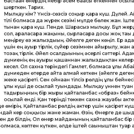
бастаған өнердің небір әсем бағасы өткеннен осыл
шерткен. Тарих.
Мылқау кім? Үнсіз-сөзсіз соқыр қара күш. Дүлей. А
тілі болмаса да жүрек сезімі мүлде бөлек жан. Ішт
тынған қара күш. Пенде. Шарасыз мылқау. Бұл жер
сол, араласарға жақыны, сырласарға досы жоқ тағы 
меңіреу өз жалғыздығың. Әйелге деген көңіл. Ер ад
үшін ең ауыр тірлік, сүйер сезімнен айырылу, жан 
тозақ тірлік. Әйел осалдығының әсерлі сәттері. Ада
дүниенің ең ауыры қашаннан жалғыздықтан келер
кесел. Ол сахна төріндегі Гамлет, болмаса ұлы Аб
дүниеден өтерде айта алмай кеткен (әйелге деген
жеке қасіреті. Сен ойнаған тілсіз рөлдің ұлы бейнес
ұлы күші де осылай туындады. Мылқау үннен туған
тағдырыңның бір жыры қайталанбас «образ» бейн
осылай енді. Қан теріңді төккен сахна жауабы акт
де өмірің. Қайталанбас рөлдің актер үшін қасірет кү
ндай кер соққысы және жаман. Өзің. Өнерге де шы
 сен де білдің. Ол өнер майданының қайталанбас бір 
Болмаса, көптен күткен, әлде іштей сағыныштан туар 