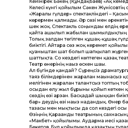
Кейінірек Бәкең (Құндақбаев) «Ақ кем
Келесі күнгі қойылым Сәкен Жүнісовтің
«Жаралы гүлдер» спектакліндегі – Қасым
көрермен қалмады. Әр сөзі мен әрекеті
шек жоқ. Спектакль соңындағы елдің ер
қайта ашылып жабылған шымылдықтың әс
Толық залдан төгілген құшақ-құшақ гүлд
биіктігі. Айтарға сөз жоқ керемет қойыл
қуаныштан шат болып шапқылап жүрген С
шаттықта. Со кездегі көптеген қазақ теа
Театр өнерінің нағыз өскен шағы.
Ал бүгінде қандай? Сүреңсіз драматурги
таяз білімдерінен жаралған мағынасыз
иелігінен жаралған талантсыз топтың т
осыдан елу жыл бұрынғы қойып кеткен 
сөздің өзі арзан. Басқадай шыққан биік
бар» деудің өзі нағыз надандық. Өнер бә
тазасы мен мықтысы да сол кездегі осы 
Өзіңнің Қарағанды театрының сахнасында
«Макбет» қойылымы. Аударма иесі қаза
Бөкетов. Бұл қойылымда қазақтың тұлға