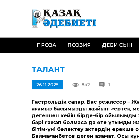
ПРОЗА
ПОЭЗИЯ
ӘДЕБИ СЫН
ТАЛАНТ
26.11.2025
842
1
Гастрольдік сапар. Бас режиссер – Ж
ағамыз басымызды жыйып: «ертең мен
дегеннен кейін бірде-бір қойылымды
бәрі ғажап болмаса да өте ұтымды жақ
бітім-үні бөлектеу актердің ерекше о
Баймағанбетов деген азамат. Осы күн