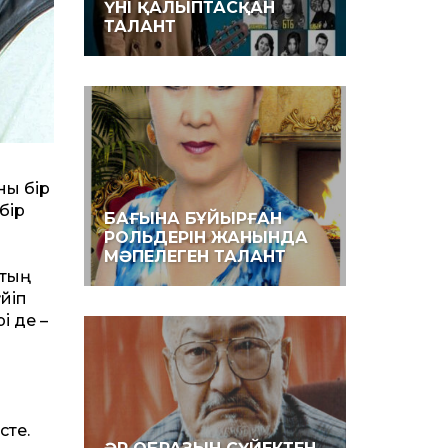
ҮНІ ҚАЛЫПТАСҚАН
ТАЛАНТ
ны бір
бір
БАҒЫНА БҰЙЫРҒАН
РОЛЬДЕРІН ЖАНЫНДА
МӘПЕЛЕГЕН ТАЛАНТ
втың
йіп
і де –
сте.