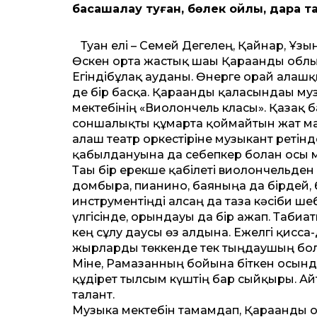
басқашалау туған, бөлек ойлы, дара т
Туған елі – Семей Дегелең, Қайнар, Ұзы
Өскен орта жастық шағы Қарағанды обл
Егіндібұлақ ауданы. Өнерге орай алғашқы
де бір басқа. Қарағанды қаласындағы му
мектебінің «Виолончель класы». Қазақ 
соншалықты құмарта қоймайтын жат м
алғаш театр оркестіріне музыкант ретінд
қабылдануына да себепкер болған осы м
Тағы бір ерекше қабілеті виолончельден
домбыра, пианино, баяныңа да бірдей, 
инструментіңді алсаң да таза кәсіби ше
үлгісінде, орындауы да бір ғажап. Табиға
кең сұлу даусы өз алдына. Ежелгі қисса
жырларды төккенде тек тыңдаушың болс
Міне, Рамазанның бойына біткен осын
құдірет тылсым күштің бар сыйқыры. Ай
талант.
Музыка мектебін тамамдап, Қарағанды 