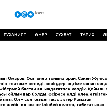
РУХАНИЯТ
ӨНЕР
СҰХБАТ
ТАРИХ
Ә
ақып Омаров. Осы өнер тойына орай, Сәкен Жүніс
ің театрым келеді, көріңдер, әңгіме сонан соң»
 жібермей бастан аяқ ыждағатпен көрдік. Қойыл
сы қойлымдар болды. Әсіресе елді елең еткізген
йыны. Ол – сол кездегі жас актер Рамазан
ге шейін ел көзіне ілінбей келген, табиғатынан