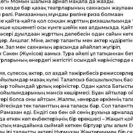
едегі» Момын шалына арнап мақала да жазды.
 со кезде бар қазақ театрларының сахнасын жаулаға
 рөлі. Рамазанның мұндағы рөліне риза болмаған
не қайта-қайта қол соққан жұрттың ризашылығында 
екше қошеметі осы күнге шейін көз алдымызда. Қайт
ері дуылдаған жұрттың делебесін одан сайын көте
ер. Аншлаг. Міне, актер таланты мен актер құдіретін
ым. Зал мен сахнаның арасында айғайлап жүгіріп,
әкен (Жүнісов) ағамыз. Тура әйелі ұл тапқаннан бе
трларының өнердегі жетістігі осындай көріністерде ө
я, сүлесоқ актер, ол аздай тәжірибесіз режиссерле
 қойылымдар мазақ күлкі. Талапсыз басшылықтың ба
обыр тойындай ұрлық көріністер. Одан қалса Батыст
қойылымдарының мәнсіз көшірмесі. Бұған айтылар о
тері болса оны айтсын. Жалпы, «өнерде әркімнің тал
йгесінде тек таланттың ғана таласы бар. Сол талант
Рамазан еді. Ендігі сөз бен ой сенің рухыңа арналад
 өткен көп еңбектеріңнің бір ерекшесі – Жақып қой
қтың маңдайына сыймай кеткен біртуар ұлы ғалым Е
лы ірі талантты актері Нұрмұхан Жантөринмен бір с