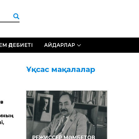
ЛЕМ ӘДЕБИЕТІ
АЙДАРЛАР
Ұқсас мақалалар
ов
ымның
і,
РЕЖИССЕР МӘМБЕТОВ