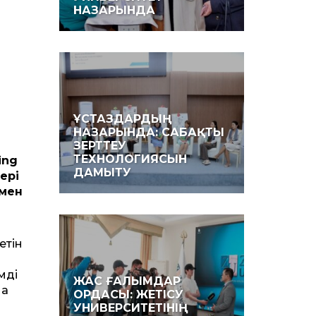
НАЗАРЫНДА
ҰСТАЗДАРДЫҢ
НАЗАРЫНДА: САБАҚТЫ
ЗЕРТТЕУ
ТЕХНОЛОГИЯСЫН
ing
ДАМЫТУ
ері
рмен
етін
мді
ЖАС ҒАЛЫМДАР
на
ОРДАСЫ: ЖЕТІСУ
УНИВЕРСИТЕТІНІҢ