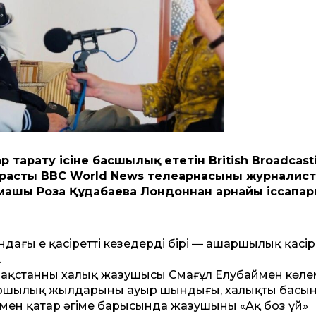
 тарату ісіне басшылық ететін British Broadcast
расты BBC World News телеарнасының журналист
машы Роза Құдабаева Лондоннан арнайы іссапа
дағы ең қасіретті кезеңдердің бірі — ашаршылық қасір
.
ақстанның халық жазушысы Смағұл Елубаймен көле
аршылық жылдарының ауыр шындығы, халықтың басы
ымен қатар әңгіме барысында жазушының «Ақ боз үй»