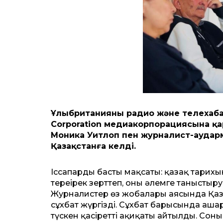
Ұлыбританияның радио және телехабар
Corporation медиакорпорациясына қа
Моника Уитлоп пен журналист-аудар
Қазақстанға келді.
Іссапардың басты мақсаты: қазақ тарихын
тереңірек зерттеп, оны әлемге таныстыру
Журналистер өз жобалары аясында Қаз
сұхбат жүргізді. Сұхбат барысында аш
түскен қасіреттің ақиқаты айтылды. Сон