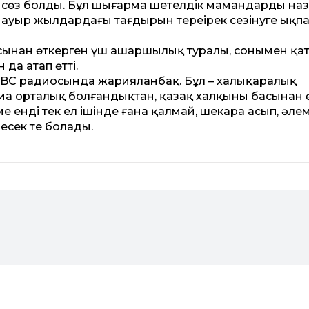
р сөз болды. Бұл шығарма шетелдік мамандардың на
р ауыр жылдардағы тағдырын тереңірек сезінуге ықп
асынан өткерген үш ашаршылық туралы, сонымен қа
да атап өтті.
BC радио­сында жарияланбақ. Бұл – халықаралық
иа орталық болғандықтан, қазақ халқының басынан 
ме енді тек ел ішінде ғана қалмай, шекара асып, әле
есек те болады.