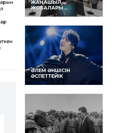
зарын
ЖАҢАШЫЛ
ЖОБАЛАРЫ…
ал
тар
өткен
м
ӘЛЕМ ӘНШІСІН
ӘСПЕТТЕЙІК