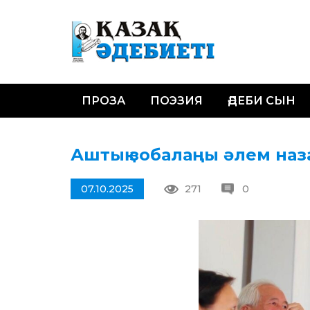
ПРОЗА
ПОЭЗИЯ
ӘДЕБИ СЫН
Аштық зобалаңы әлем на
07.10.2025
271
0