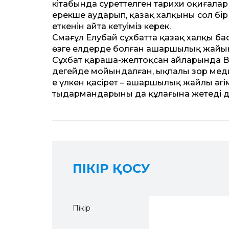
кітабында суреттелген тарихи оқиғала
ерекше аударып, қазақ халқының сол бі
еткенін айта кетуіміз керек.
Смағұл Елубай сұхбатта қазақ халқы б
өзге елдерде болған ашаршылық жайын 
Сұхбат қараша-желтоқсан айларында B
деңгейде мойындалған, ықпалы зор мед
ең үлкен қасірет – ашаршылық жайлы әңгі
тыңдармандарының да құлағына жетеді д
ПІКІР ҚОСУ
Пікір