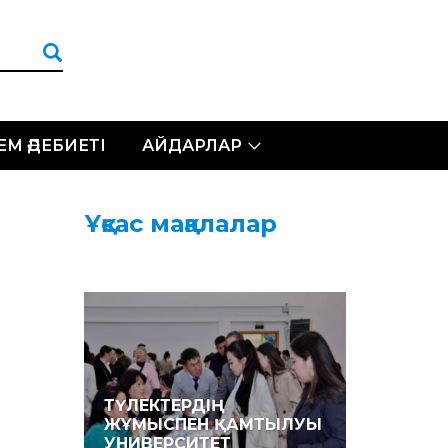
ЛЕМ ӘДЕБИЕТІ
АЙДАРЛАР
Ұқсас мақалалар
ТҮЛЕКТЕРДІҢ
ЖҰМЫСПЕН ҚАМТЫЛУЫ
УНИВЕРСИТЕТ