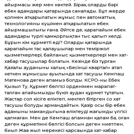
айырмасы жер мен көктей. Бірақ олардың бәрі
еңбек адамдары қатарында саналады. Бұл жерде
қолмен атқарылатын жұмыс пен автомат­тық
технологияның күшімен атқарылатын еңбек
айырмашылығы ғана. Әйтсе де, қарапайым еңбек
адамдары түрлі қамқорлықтан тыс қалып келді.
Бұрын кім құрмет­ті еді? Олардың қатарында
қарапайым тас қалаушылар мен теміржол
қызметкерлері, байланыс қызметкерлері мен хат-
хабар тасушылар болатын. Кезінде біз тұрған
Қазалы ауданының халық «Бесінші квартал» атап
кеткен жұмысшы ауылында хат тасушы Кемпаш
Матенова деген апамыз болды. КСРО-ның Еңбек
Қызыл Ту, Құрмет белгісі орденімен марапат­
талған апайымызды бүкіл аудан құрмет тұтатын.
Жастар сол кісіге еліктеп, мектеп бітірген соң хат
тасушы болуды армандайтын. Қазір осы бір еңбек
адамының мамандығына еліктеудің жағымды үлгісі
қалмаған. Мен де Кемпаш апамнан қалам ба, оған
деген құрметімнің белгісі болсын деген ниетпен,
биыл Жаңа жыл мерекесі қарсаңында хат-хабар