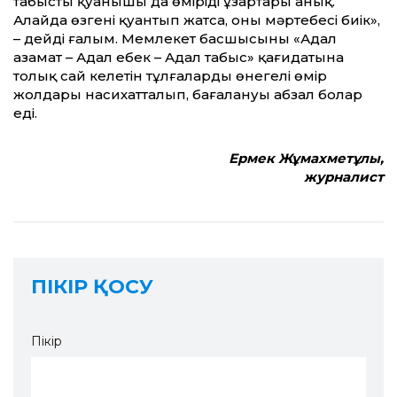
табыстың қуанышы да өміріңді ұзартары анық.
Алайда өзгені қуан­тып жатсаң, оның мәртебесі биік»,
– дейді ғалым. Мемлекет басшысының «Адал
азамат – Адал еңбек – Адал табыс» қағидатына
толық сай келетін тұлғалардың өнегелі өмір
жолдары насихат­талып, бағалануы абзал болар
еді.
Ермек Жұмахметұлы,
журналист
ПІКІР ҚОСУ
Пікір