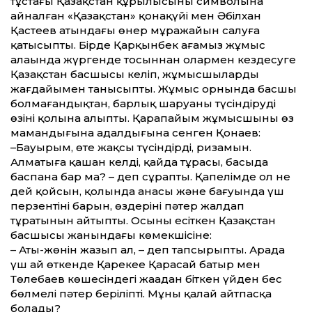
тұстағы Қазақ­стан құрылысының символына
айналған «Қазақ­стан» қонақүйі мен Әбілхан
Қастеев атындағы өнер мұражайын салуға
қатысыпты. Бірде Қарқынбек ағамыз жұмыс
алаңында жүргенде тосыннан олармен кез­десуге
Қазақ­стан басшысы келіп, жұмысшылардың
жағдайымен танысыпты. Жұмыс орнында басшы
болмағандықтан, барлық шаруаны түсіндіруді
өзінің қолына алыпты. Қарапайым жұмысшының өз
мамандығына адалдығына сенген Қонаев:
–Бауырым, өте жақсы түсіндірдің, ризамын.
Алматыға қашан келдің, қайда тұрасың, басыңда
баспанаң бар ма? – деп сұрапты. Қапелімде ол не
дей қойсын, қолында анасы және бағуында үш
перзентінің барын, өздерінің пәтер жалдап
тұратынын айтыпты. Осыны есіткен Қазақ­стан
басшысы жанындағы көмекшісіне:
– Аты-жөнін жазып ал, – деп тапсырыпты. Арада
үш ай өткенде Қарекеңе Қарасай батыр мен
Төлебаев көшесіндегі жаңадан біткен үйден бес
бөлмелі пәтер беріліпті. Мұны қалай айтпасқа
болады?