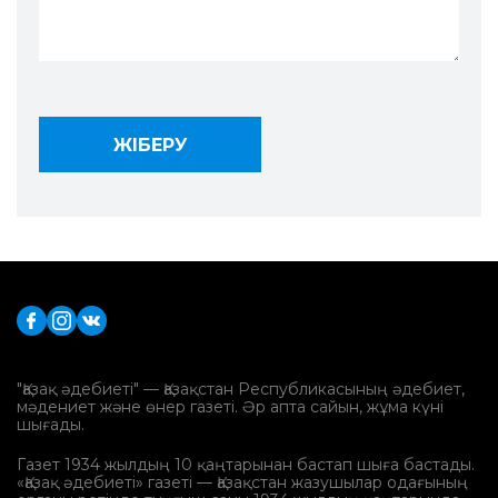
"Қазақ әдебиеті" — Қазақстан Республикасының әдебиет,
мәдениет және өнер газеті. Әр апта сайын, жұма күні
шығады.
Газет 1934 жылдың 10 қаңтарынан бастап шыға бастады.
«Қазақ әдебиеті» газеті — Қазақстан жазушылар одағының