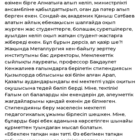
өзімен бірге Алматыға алып келіп, министрліктің
ансамбліне қабылдат­тырып, оған да пәтер алып
берген екен. Сондай-ақ академик Қаныш Сәтбаев
алатын айлық еңбекақысын шалғайда оқып
жүрген жас студент­терге, болашақ суретшілерге,
ауылдан келіп оқып жатқан студент-жастарға
жібереді екен. Бұл бұрын дерсіз, ал қазір ше?!
Жақында Металлургия кен-байыту зерт­теу
институтының бас директоры, Мемлекет­тік
сыйлықтың лауреаты, профессор Бақдәулет
Кенжалиев ғалымдарға берілетін стипендиясын
Қызылорда облысының өзі білім алған Арал,
Қазалы аудандарындағы екі мектептің үздік оқитын
оқушысына теңдей бөліп берді. Міне, тектілік!
Ғалым ол балалардың кім екендерін де, әлеумет­тік
жағдайларының қандай екенін де білмеген.
Стипендияны беру мәселесін мектептің
педагогикалық ұжымы бірлесіп шешкен. Міне,
бұлардың бәрі еңбек адамына көрсетілген шынайы
құрмет­тен туындаған мысал болатын.
«Еңбекпен тапқан нан тәт­ті. Өз еңбегіңмен тапқан