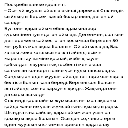
Поскребышевке қаратып:
– Осы үй жуушы әйелге екінші дәрежелі Сталиндік
сыйлықты берсек, қалай болар екен, деген ой
салады.
Бұл оның қарапайым еңбек адамына зор
құрметінен туындаған ойы еді. Дегенмен, сол кез­
дегі ережеге сәйкес, оған қосымша берілетін 50
мың рубль мол ақша болатын. Ой айтылса да, Бас
хатшы жеке хатшысына әлгі әйелдің есімін
марапат­тау тізіміне қоспай, жабық қаулы
қабылдап, лауреат­тық төсбелгі мен ақша
салынған конверт­ті өзіне ұсынуды тапсырады.
Сондықтан еден жуушы әйелдің тегі тарихшыларға
белгісіз болып қала береді. Бергені сол болсын,
әлгі әйелдің соңына қарауыл қояды. Жақында оның
да сыры ашылды.
Сталинді қарапайым жұмысшының мол ақшаны
қайда және не үшін жұмсайтыны қызықтырады.
Шындығына сайсақ, қарапайым жан үшін ол
қомақты ақша болатын. Осыдан соң, чекистерге
еден жуушының іс-қимыл әрекетін қадағалау