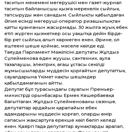
таситын мекеменің меңгерушісі мен газет-журнал
таситын байланысшы қызға мерекелік сыйлық
тапсыруды жөн санадым. Сыйлықты қабылдаған
Әлия есімді меңгеруші-оператор ризашылықтан
қат­ты қуанғанын жасырмады. 30 жылға жуық еңбек
етіп жүрген қызметкер осы уақытқа де­йін бірде-
бір рет сыйлық алып көрмеген екен. Әрине, ол
ештеңені шеше қоймас, мәселе көңілде еді.
Таяуда Парламент Мәжілісінің депутаты Жұлдыз
Сүлейменова еден жуушы, сантехник, аула
тазалаушы, электрик, ағаш ұстасы секілді
жұмысшылардың мүддесін қорғайтын депутат­тық
сауалдарына Үкімет нақты шешімдер
қабылдамағанын айт­ты.
Депутат бұл турасындағы сауалын Премьер-
министрдің орынбасары Ермек Көшербаевқа
бағыт­таған. Жұлдыз Сүлейменованың сөзінше,
депутат­тар әрдайым қарапайым еңбек
адамдарының мүддесін қорғап, олардың өмір
сапасын жақсартуға ерекше көңіл бөліп келеді
екен. Қазіргі таңда депутат­тар аумақтарды аралап,