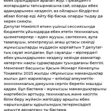
еңбек орындарын аралап жүр. Президент­тің
жоғарыдағы тапсырмасына сай, олардың еңбек
адамдарымен кез­десіп, өз ойларын білдіргені
абзал болар еді. Айту бір басқа, оларды тыңдау да
керек сияқты.
Депутат Мәжілістің өткен үшінші сессиясында
бюджет­тік ұйымдарда еңбек ететін техникалық
қызметкерлер – еден жуушы, сантехник, аула
тазалаушы, электрлеуші, ағаш ұстасы секілді
жұмысшылардың мүддесін қорғайтын 7 депутат­
тық сауал жолдаған. Бұл сауалдың – өңірлердегі
еңбек ұжымдарымен кез­десу кезінде азамат­тар
көтерген нақты сұрақтардан туындағаны белгілі.
Мемлекет басшысы Қасым-Жомарт Кемелұлы
Тоқаевтың 2025 жылды «Жұмысшы мамандықтар
жылы» деп жариялауы – еліміздің әлеумет­тік-
экономикалық дамуына серпін беретін маңызды
қадам. Бұл бастама – жұмысшы мамандықтарының
мәртебесін арт­тыру, техникалық және кәсіптік
білім беру жүйесін жетілдіру арқылы еңбек
нарығындағы құрылымдық теңгерімсіздікті
шешуге арналған» тың бастама.