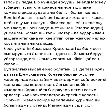
тапсырылады. Бір күні еден жуушы әйелдің Мәскеу
түбіндегі ауыл кітапханасының есеп шотына
қомақты ақша аударғаны белгілі болып қалады.
Белгілі болғанындай, әлгі қария кәмелет­тік жасқа
де­йін оқу мен жазуды білмесе де, ке­йін келе оқу
мен жазуды осы Мәдениет үйінен (кітапханадан)
үйренген болып шығады. Жоғарыда аударылған
ақшаға кітапхана үйі кеңейтіліп, оған жаңа бөлмелер
қосылғаны анықталады.
Кеңес үкіметінің басшысы Кремльдегі өз бөлмесін
сыпырушыға Сталин атындағы сыйлықты беруді
ұйғарғанда, өзінің жаңылыспағанын біліп, қайран
қалады.
Бұл жалғыз мысал емес болатын. Өзі де таза, қолы
да таза Дінмұхаммед Қонаев барған, жүрген
жерлерінде қарапайым адамдармен сөйлескенді
жаны жақсы көреді екен. Соғыстан ке­йінгі
жылдары Қарқынбек Өмірқұлов деген соғыс
ардагері «Алматыотделстрой» тресіне қарасты
«СМУ–19» мекемесінде қарапайым құрылысшы
болып жұмыс істейді. Маман жұмысшы сол