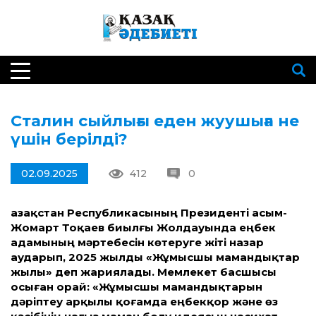
Сталин сыйлығы еден жуушыға не
үшін берілді?
02.09.2025
412
0
азақ­стан Республикасының Президенті Қасым-
Жомарт Тоқаев биылғы Жолдауында еңбек
адамының мәртебесін көтеруге жіті назар
аударып, 2025 жылды «Жұмысшы мамандықтар
жылы» деп жариялады. Мемлекет басшысы
осыған орай: «Жұмысшы мамандықтарын
дәріптеу арқылы қоғамда еңбекқор және өз