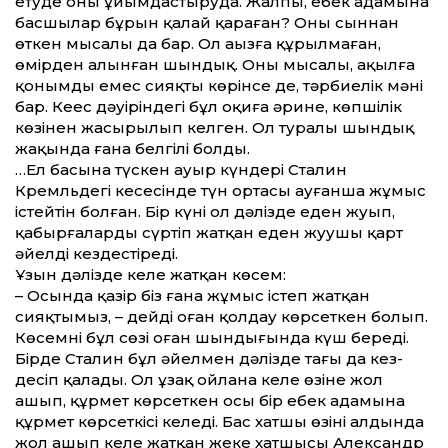
етуде оны ұйымдастыруда. Жалпы, еңбек адамына
басшылар бұрын қалай қараған? Оның сыннан
өткен мысалы да бар. Ол аңызға құрылмаған,
өмірден алынған шындық. Оның мысалы, ақылға
қонымды емес сияқты көрінсе де, тәрбиелік мәні
бар. Кеңес дәуіріндегі бұл оқиға әрине, көпшілік
көзінен жасырылып келген. Ол туралы шындық
жақында ғана белгілі болды.
…Ел басына түскен ауыр күндері Сталин
Кремльдегі кеңсесінде түн ортасы ауғанша жұмыс
істейтін болған. Бір күні ол дәлізде еден жуып,
қабырғаларды сүртіп жатқан еден жуушы қарт
әйелді кез­дестіреді.
Ұзын дәлізде келе жатқан көсем:
– Осында қазір біз ғана жұмыс істеп жатқан
сияқтымыз, – дейді оған қолдау көрсеткен болып.
Көсемнің бұл сөзі оған шындығында күш береді.
Бірде Сталин бұл әйелмен дәлізде тағы да кез­
десіп қалады. Ол ұзақ ойлана келе өзіне жол
ашып, құрмет көрсеткен осы бір еңбек адамына
құрмет көрсеткісі келеді. Бас хатшы өзінің алдында
жол ашып келе жатқан жеке хатшысы Александр