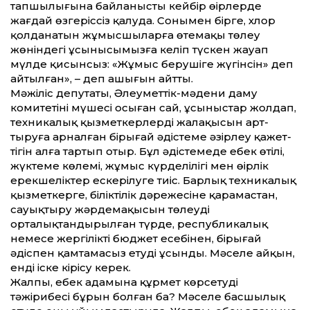
тапшылығына байланысты кейбір өңірлерде
жағдай өзгеріссіз қалуда. Сонымен бірге, хлор
қолданатын жұмысшыларға өтемақы төлеу
жөніндегі ұсынысымызға келіп түскен жауап
мүлде қисынсыз: «Жұмыс берушіге жүгінсін» деп
айтылған», – деп ашығын айт­ты.
Мәжіліс депутаты, Әлеумет­тік-мәдени даму
комитетінің мүшесі осыған сай, ұсыныстар жолдап,
техникалық қызметкерлердің жалақысын арт­
тыруға арналған бірыңғай әдістеме әзірлеу қажет­
тігін алға тартып отыр. Бұл әдістемеде еңбек өтілі,
жүктеме көлемі, жұмыс күрделілігі мен өңірлік
ерекшеліктер ескерілуге тиіс. Барлық техникалық
қызметкерге, біліктілік дәрежесіне қарамастан,
сауықтыру жәрдемақысын төлеуді
орталықтандырылған түрде, республикалық
немесе жергілікті бюджет есебінен, бірыңғай
әдіспен қамтамасыз етуді ұсынды. Мәселе айқын,
енді іске кірісу керек.
Жалпы, еңбек адамына құрмет көрсетудің
тәжірибесі бұрын болған ба? Мәселе басшылық