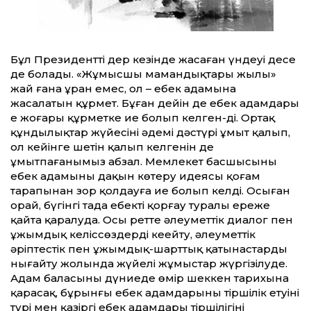
Бұл Президент­тің дер кезінде жасаған үндеуі десе
де болады. «Жұмысшы мамандықтары жылы»
жай ғана ұран емес, ол – еңбек адамына
жасалатын құрмет. Бұған де­йін де еңбек адамдары
ең жоғары құрметке ие болып келген-ді. Ортақ
құндылықтар жүйесінің әдемі дәстүрі ұмыт қалып,
ол ке­йінге шетін қалып келгенін де
ұмытпағанымыз абзал. Мемлекет басшысының
еңбек адамының даңқын көтеру идеясы қоғам
тарапынан зор қолдауға ие болып келді. Осыған
орай, бүгінгі таңда еңбекті қорғау туралы ереже
қайта қаралуда. Осы рет­те әлеумет­тік диалог пен
ұжымдық келіссөздерді кеңейту, әлеумет­тік
әріптестік пен ұжымдық-шарт­тық қатынастарды
нығайту жолында жүйелі жұмыстар жүргізілуде.
Адам баласының дүниеде өмір шеккен тарихына
қарасақ, бұрынғы еңбек адамдарының тіршілік етуінің
түрі мен қазіргі еңбек адамдары тіршілігінің