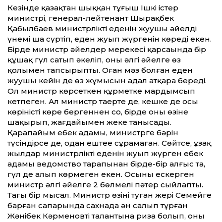
Кезінде қазақтан шыққан тұңғыш Ішкі істер
министрі, генерал-лейтенант Шырақбек
Қабылбаев министрліктің еденін жуушы әйелдің
үнемі шаң сүртіп, еден жуып жүргенін көреді екен.
Бірде министр әйелдер мерекесі қарсаңында бір
құшақ гүл сатып әкеліп, оны әлгі әйелге өз
қолымен тапсырыпты. Оған мәз болған еден
жуушы ке­йін де өз жұмысын адал атқара береді.
Ол министр көрсеткен құрметке мардымсып
кетпеген. Ал министр таңертең де, кешке де осы
көріністі көре бергеннен соң, бірде оны өзіне
шақырып, жағдайымен жеке танысады.
Қарапайым еңбек адамы, министрге бәрін
түсіндірсе де, одан ештеңе сұрамаған. Сөйтсе, ұзақ
жылдар министрліктің еденін жуып жүрген еңбек
адамы ведомство тарапынан бірде-бір алғыс та,
гүл де алып көрмеген екен. Осыны ескерген
министр әлгі әйелге 2 бөлмелі пәтер сыйлапты.
Тағы бір мысал. Министр өзінің туған жері Семейге
барған сапарында сахнада ән салып тұрған
Жәнібек Кәрменовтің талантына риза болып, оны