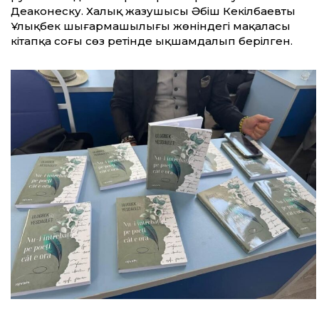
Деаконеску. Халық жазушысы Әбіш Кекілбаевтың
Ұлықбек шығармашылығы жөніндегі мақаласы
кітапқа соңғы сөз ретінде ықшамдалып берілген.