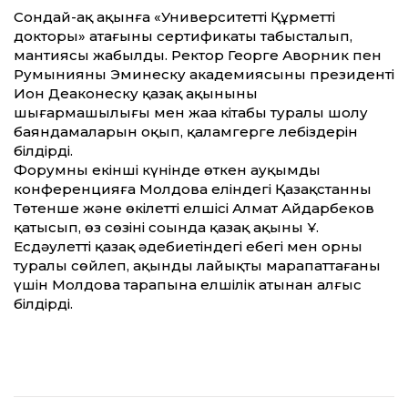
Сондай-ақ ақынға «Университеттің Құрметті
докторы» атағының сертификаты табысталып,
мантиясы жабылды. Ректор Георге Аворник пен
Румынияның Эминеску академиясының президенті
Ион Деаконеску қазақ ақынының
шығармашылығы мен жаңа кітабы туралы шолу
баяндамаларын оқып, қаламгерге лебіздерін
білдірді.
Форумның екінші күнінде өткен ауқымды
конференцияға Молдова еліндегі Қазақстанның
Төтенше және өкілетті елшісі Алмат Айдарбеков
қатысып, өз сөзінің соңында қазақ ақыны Ұ.
Есдәулеттің қазақ әдебиетіндегі еңбегі мен орны
туралы сөйлеп, ақынды лайықты марапаттағаны
үшін Молдова тарапына елшілік атынан алғыс
білдірді.