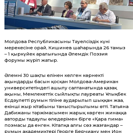
Молдова Республикасының Тәуелсіздік күні
мерекесіне орай, Кишинев шаһарында 26 тамыз
– 1 қыркүйек аралығында Әлемдік Поэзия
форумы жүріп жатыр.
Әлемнің 30 шақты елінен келген көрнекті
ақындардың басын қосқан Молдова-Американ
университетіндегі ашылу салтанатында қазақ
ақыны, Мемлекеттік сыйлықтың лауреаты Ұлықбек
Есдәулеттің румын тіліне аударылып шыққан жаңа,
екінші жыр кітабының таныстырылымы өтті. Татьяна
Дабижаның тәржімасымен жарық көрген жинаққа
автордың таңдаулы өлеңдерімен бірге «Қара пима»
поэмасы да енген. Кітапқа алғы сөз жазғандар –
румын академиктері Георге Берчиану мен Ион