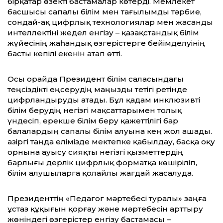
бірқатар өзекті бастамалар көтерді. Мемлекет
басшысы сапалы білім мен тағылымды тәрбие,
сондай-ақ цифрлық технологиялар мен жасанды
интеллектіні жедел енгізу – қазақстандық білім
жүйесінің жаһандық өзгерістерге бейімделуінің
басты кепілі екенін атап өтті.
Осы орайда Президент білім саласындағы
теңсіздікті еңсерудің маңызды тетігі ретінде
цифрландыруды атады. Бұл қадам инклюзивті
білім берудің негізгі мақсаттарымен толық
үндесіп, ерекше білім беру қажеттілігі бар
балалардың сапалы білім алуына кең жол ашады.
Қазіргі таңда елімізде мектепке қабылдау, басқа оқу
орнына ауысу сияқты негізгі қызметтердің
барлығы дерлік цифрлық форматқа көшіріліп,
білім алушыларға қолайлы жағдай жасалуда.
Президенттің «Педагог мәртебесі туралы» заңға
ұстаз құқығын қорғау және мәртебесін арттыру
жөніндегі өзгерістер енгізу бастамасы –