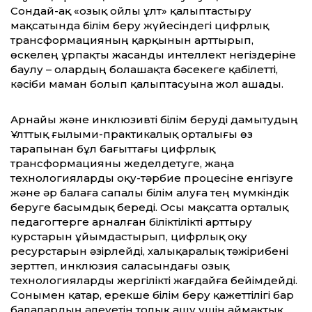
Сондай-ақ «озық ойлы ұлт» қалыптастыру
мақсатында білім беру жүйесіндегі цифрлық
трансформацияның қарқынын арттырып,
өскелең ұрпақты жасанды интеллект негіздеріне
баулу – олардың болашақта бәсекеге қабілетті,
кәсіби маман болып қалыптасуына жол ашады.
Арнайы және инклюзивті білім беруді дамытудың
Ұлттық ғылыми-практикалық орталығы өз
тарапынан бұл бағыттағы цифрлық
трансформацияны жеделдетуге, жаңа
технологияларды оқу-тәрбие процесіне енгізуге
және әр балаға сапалы білім алуға тең мүмкіндік
беруге басымдық береді. Осы мақсатта орталық
педагогтерге арналған біліктілікті арттыру
курстарын ұйымдастырып, цифрлық оқу
ресурстарын әзірлейді, халықаралық тәжірибені
зерттеп, инклюзия саласындағы озық
технологияларды жергілікті жағдайға бейімдейді.
Сонымен қатар, ерекше білім беру қажеттілігі бар
балалардың әлеуетін толық ашу үшін аймақтық,