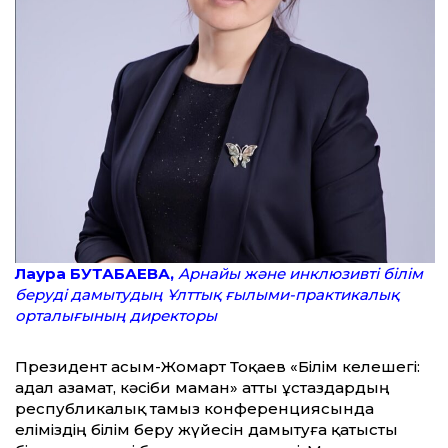
Лаура БУТАБАЕВА,
Арнайы және инклюзивті білім
беруді дамытудың Ұлттық ғылыми-практикалық
орталығының директоры
Президент Қасым-Жомарт Тоқаев «Білім келешегі:
адал азамат, кәсіби маман» атты ұстаздардың
республикалық тамыз конференциясында
еліміздің білім беру жүйесін дамытуға қатысты