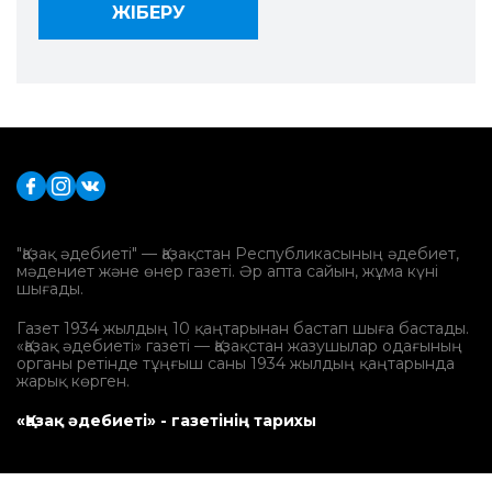
"Қазақ әдебиеті" — Қазақстан Республикасының әдебиет,
мәдениет және өнер газеті. Әр апта сайын, жұма күні
шығады.
Газет 1934 жылдың 10 қаңтарынан бастап шыға бастады.
«Қазақ әдебиеті» газеті — Қазақстан жазушылар одағының
органы ретінде тұңғыш саны 1934 жылдың қаңтарында
жарық көрген.
«Қазақ әдебиеті» - газетінің тарихы