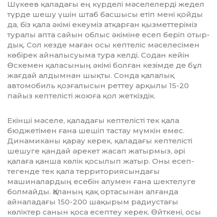
Шү­кеев қаладағы ең күрделі мәселелерді жедел
түрде шешу үшін штаб басшысы етіп мені қойды
да, біз қала әкімі екеу­міз атқарған қызметтеріміз
туралы ап­та сайын облыс әкіміне есеп беріп отыр­
дық. Сол кезде маған осы кептеліс мә­селесімен
көбірек айналысуыма тура келді. Содан кейін
Өскемен қала­сы­­ның әкімі болған кезімде де бұл
жағ­­­­­дай алдымнан шықты. Сонда қа­ла­лық
автомобиль қозғалысын реттеу ар­қылы 15-20
пайыз кептелісті жоюға қол жеткіздік.
Екінші мәселе, қаладағы кептелісті тек қала
бюджетімен ғана шешіп тастау мүм­кін емес.
Динамиканы қарау керек, қаладағы кептелісті
шешуге қандай әре­кет жасап жатырмыз, әрі
қалаға қан­­­ша көлік қосылып жатыр. Оны есеп­­­
тегенде тек қала территория­сын­дағы
машиналардың есебін алумен ға­на шектелуге
болмайды. Қаланың қақ ортасынан алғанда
айналадағы 150-200 шақырым радиустағы
көліктер санын қоса есептеу керек. Өйткені, осы