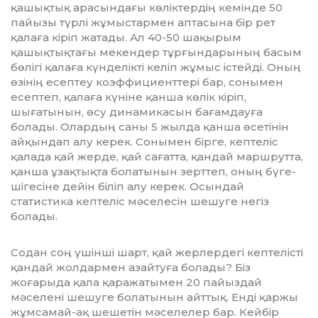
қашықтық арасындағы көліктердің кемінде 50
пайызы түрлі жұмыстармен аптасына бір рет
қалаға кіріп жатады. Ал 40-50 шақырым
қашықтықтағы мекендер тұрғындарының басым
бөлігі қалаға күнделікті келіп жұмыс істейді. Оның
өзінің есептеу коэффициенттері бар, сонымен
есептеп, қалаға күніне қанша көлік кіріп,
шығатынын, өсу динамикасын бағамдауға
болады. Олар­дың саны 5 жылда қанша өсетінін
айқындап алу керек. Сонымен бірге, кептеліс
қалада қай жерде, қай сағатта, қандай маршрутта,
қанша ұзақтықта болатынын зерттеп, оның бүге-
шіге­сіне дейін біліп алу керек. Осындай
статистика кептеліс мәселесін шешуге негіз
болады.
Содан соң үшінші шарт, қай жер­лердегі кептелісті
қандай жолдармен азайтуға болады? Біз
жоғарыда қала қаражатымен 20 пайыздай
мәселені ше­шуге болатынын айттық. Енді қар­жы
жұмсамай-ақ шешетін мәселелер бар. Кейбір