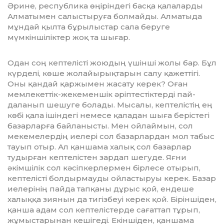
Әрине, республика өңіріндегі басқа қалаларды
Алматымен са­лыстыруға болмайды. Алматыда
мұн­дай қылта бұрылыстар сала беруге
мүмкіншіліктер жоқ та шығар.
Одан соң кептелісті жоюдың үшінші жолы бар. Бұл
күрделі, көше жолайы­рық­тарын салу қажеттігі.
Оны қандай қаржымен жасату керек? Оған
мемле­кеттік-жекеменшік әріптестіктерді пай­
даланып шешуге болады. Мысалы, кептелістің ең
көбі қала ішіндегі немесе қаладан шыға берістегі
базарларға байланысты. Мен ойлаймын, сол
меке­мелердің иелері сол базарлардан мол табыс
тауып отыр. Ал қаншама халық сол базарлар
тудырған кептелістен зар­дап шегуде. Яғни
әкімшілік сол кәсіп­керлермен бірлесе отырып,
кептелісті болдырмауды ойластыруы керек. Базар
иелерінің пайда тапқаны дұрыс қой, ендеше
халыққа зиянын да тигізбеуі керек қой. Біріншіден,
қанша адам сол кептелістерде сағаттап тұрып,
жұмыс­т­арынан кешігеді. Екіншіден, қаншама