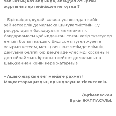
халықтың көз алдында, елеңдеп отырған
жұртыңыз ертеңіңізден не кү­теді?
– Біріншіден, құдай қаласа, үш жыл­дан кейін
зейнеткерлік демалысқа шығуға тиістімін. Су
ресурстарын бас­қарудың мемлекеттік
бағдарламасы қа­былданған, соған қазір түзетулер
ен­гізіп болып қалдық. Енді соны түгел жүзеге
асырып кетсем, менің осы қыз­ме­тімде елімнің
дамуына белгілі бір деңгейде үлесімді қосқаным
деп ойлаймын. Қалғанын зейнет демалысына
шықққаннан кейін көре жатармыз.
– Ашық-жарқын әңгімеңізге рахмет!
Мақсаттарыңыздың орындалуына ті­лек­теспін.
Әңгімелескен
Еркін ЖАППАСҰЛЫ.