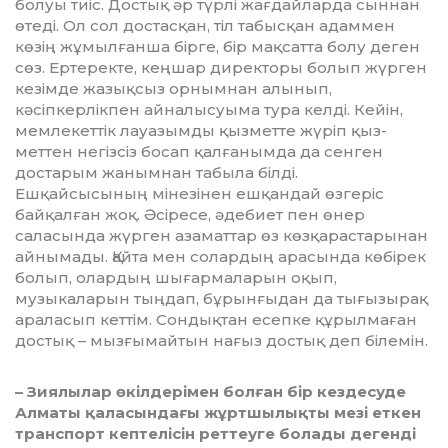
болуы тиіс. Достық әр ­түрлі жағдайларда сыннан
өтеді. Ол сол достасқан, тіл табысқан адаммен
көзің жұмылғанша бірге, бір мақсатта болу деген
сөз. Ертеректе, кеңшар директоры болып жүрген
кезімде жазықсыз ор­­­нымнан алынып,
кәсіпкерлікпен ай­­­налысуыма тура келді. Кейін,
мем­ле­­кеттік лауазымды қызметте жүріп қыз­
меттен негізсіз босап қалғанымда да сенген
достарым жанымнан табыла білді.
Ешқайсысының мінезінен еш­қан­дай өзгеріс
байқалған жоқ. Әсіресе, әде­биет пен өнер
саласында жүрген аза­маттар өз көзқарастарынан
айнымады. Қайта мен солардың арасында көбірек
болып, олардың шығармаларын оқып,
музыкаларын тыңдап, бұрынғы­дан да тығызырақ
араласып кеттім. Сон­дықтан есепке құрылмаған
достық – мызғымайтын нағыз достық деп бі­лемін.
– Зиялылар өкілдерімен болған бір кездесуде
Алматы қаласындағы жұрт­шы­лықты мезі еткен
транспорт кептелісін реттеуге болады дегенді