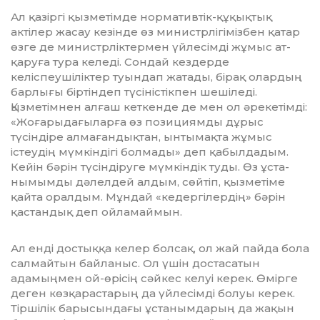
Ал қазіргі қызметімде нормативтік-құқықтық
актілер жасау кезінде өз ми­нистрлігімізбен қатар
өзге де ми­нистрліктермен үйлесімді жұмыс ат­
қаруға тура келеді. Сондай кездерде
келіспеушіліктер туындап жатады, бірақ олардың
барлығы біртіндеп түсіністікпен шешіледі.
Қызметімнен алғаш кеткенде де мен ол әрекетім­ді:
«Жоғарыдағыларға өз позициямды дұрыс
түсіндіре алмағандықтан, ын­ты­мақта жұмыс
істеудің мүмкіндігі бол­мады» деп қабылдадым.
Кейін бә­рін түсіндіруге мүмкіндік туды. Өз ұста­
нымымды дәлелдей алдым, сөйтіп, қыз­метіме
қайта оралдым. Мұндай «ке­дергілердің» бәрін
қастандық деп ойламаймын.
Ал енді достыққа келер болсақ, ол жай пайда бола
салмайтын байланыс. Ол үшін достасатын
адамыңмен ой-өрісің сәйкес келуі керек. Өмірге
деген көз­қарастарың да үйлесімді болуы ке­рек.
Тіршілік барысындағы ұстанымда­рың да жақын