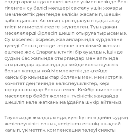
елдер арасын­да кешегі кеңес үкіметі кезінде бел­
гі­ленген су бөлісі мөлшері сақталу үшін жоғары
мемлекеттік деңгейде келісім жасалып, шешім
қабылданған. Ал оның орындалуын қадағалау
тиісті ми­нистрліктерге жүктелген. Туында­ған
мәселелерді бірлесіп шешіп отыруға тырысамыз.
Су мәселесі, әсіресе, жаз ай­ларында күрделене
түседі. Соның өзін­де әзірше шешілмей жатқан
ештеңе жоқ. Еларалық түгілі бір ауылдың ішін­де
судың бас жағында отырғандар мен аяғында
отырғандар арасында да кейде келіспеушілік
болып жатады ғой.Мемлекеттік деңгейде
қайсыбір қиын­дық­тар болғанымен, министрлік,
комитет деңгейінде келіспеушіліктер, ке­рі
тартушылықтар болған емес. Кей­бір шиеленісті
мәселелер бейбіт жолмен, түсіністік жағдайда
шешіліп келе жат­қанына Құдайға шүкір айтамыз.
Тәуелсіздік жылдарында, күні бү­гін­ге дейін судың
жетіспеушілігі, со­ның кесірінен егіннің шықпай
қалып, үкі­метттің компенсация төлеуі сияқты