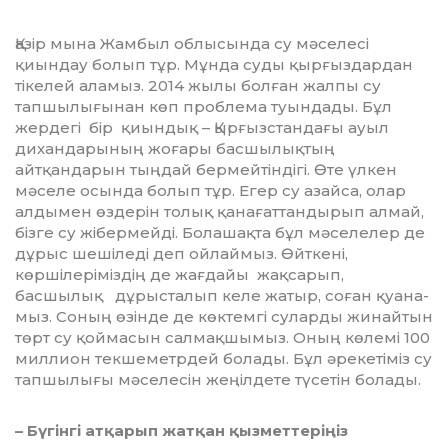
азір мына Жамбыл облысында су мә­селесі
қиындау болып тұр. Мұнда су­ды қырғыздардан
тікелей аламыз. 2014 жылы болған жалпы су
тапшылы­ғынан көп проблема туындады. Бұл
жер­дегі бір қиындық – Қырғызстандағы ауыл
дихандарының жоғары бас­шы­лықтың
айтқандарын тыңдай бер­мей­тіндігі. Өте үлкен
мәселе осында болып тұр. Егер су азайса, олар
алдымен өз­дерін толық қанағаттандырып алмай,
бізге су жібермейді. Болашақта бұл мә­се­лелер де
дұрыс шешіледі деп ойлаймыз. Өйткені,
көршілеріміздің де жағ­дайы жақсарып,
Қ
басшылық дұ­рыс­та­лып келе жатыр, соған қуана­
мыз. Соның өзінде де көктемгі суларды жинайтын
төрт су қоймасын салмақ­шымыз. Оның көлемі 100
миллион текше­метрдей болады. Бұл әрекетіміз су
тапшы­лығы мәселесін жеңілдете түсетін болады.
– Бүгінгі атқарып жатқан қыз­мет­теріңіз