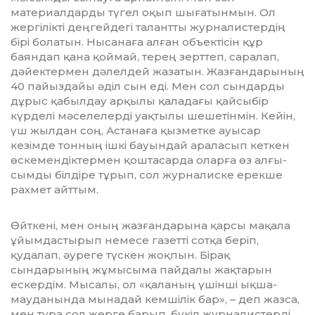
материалдарды түгел оқып шығатын­мын. Ол
жергілікті деңгейдегі талантты журналистердің
бірі болатын. Ны­санаға алған объектісін құр
баяндап қана қоймай, терең зерттеп, сара­лап,
дәйектермен дәлелдей жазатын. Жаз­ғандарының
40 пайыздайы әділ сын еді. Мен сол сындарды
дұрыс қабылдау ар­қылы қаладағы қайсыбір
күрделі мә­селелерді уақтылы шешетінмін. Кейін,
үш жылдан соң, Астанаға қыз­мет­ке ауысар
кезімде тонның ішкі бауындай араласып кеткен
өскемендік­термен қоштасарда оларға өз ал­ғы­
сым­ды білдіре тұрып, сол журналиске ерекше
рахмет айттым.
Өйткені, мен оның жазғандарына қар­сы мақала
ұйымдастырып немесе га­зетті сотқа беріп,
қудалап, әуреге түс­кен жоқпын. Бірақ
сындарының жұ­­мысыма пайдалы жақтарын
ескер­дім. Мы­салы, ол «қаланың үшінші ық­ша­
мауданында мынадай кемшілік бар», – деп жазса,
мен тура сол жерге барып, бү­кіл журналистерді,