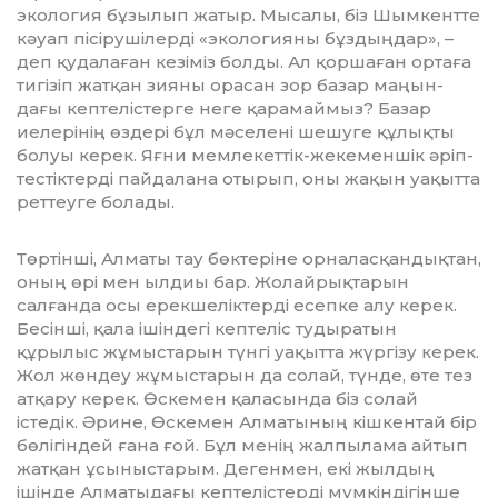
экология бұзылып жатыр. Мысалы, біз Шымкентте
кәуап пісірушілерді «эко­логияны бұздыңдар», –
деп қудала­ған кезіміз болды. Ал қоршаған ортаға
тиг­ізіп жатқан зияны орасан зор базар маңын­
дағы кептелістерге неге қара­май­мыз? Базар
иелерінің өздері бұл мә­селені шешуге құлықты
болуы керек. Яғни мемлекеттік-жекеменшік әріп­
тестіктерді пайдалана отырып, оны жақын уақытта
реттеуге болады.
Төртінші, Алматы тау бөктеріне ор­на­ласқандықтан,
оның өрі мен ылдиы бар. Жолайрықтарын
салғанда осы ерекшеліктерді есепке алу керек.
Бе­сінші, қала ішіндегі кептеліс тудыра­тын
құрылыс жұмыстарын түнгі уа­қыт­та жүргізу керек.
Жол жөндеу жұ­мыс­тарын да солай, түнде, өте тез
ат­қару керек. Өскемен қаласында біз солай
істедік. Әрине, Өскемен Алматы­ның кішкентай бір
бөлігіндей ғана ғой. Бұл менің жалпылама айтып
жатқан ұсыныстарым. Дегенмен, екі жылдың
ішінде Алматыдағы кептелістерді мүм­кіндігінше