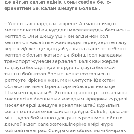
де айтып қалып едіңіз. Соны сөзбен бе, іс-
әрекетпен бе, қалай шешуге болады.
– Үлкен қалалардағы, әсіресе, Алматы сияқты
мегаполистегі ең күрделі мәселелердің бастысы –
кептеліс. Оны шешу үшін ең алдымен сол
кептелісті жасайтын жайларды терең зерттеп алу
керек. Қай жерде, қандай уақытта және не себепті
кептеліс болып жатыр? Ең бірінші сол қаладағы
транспорт жүйе­сін зерделеп, көлік қай жерде
тоқтауға болады, қай жерде тоқтауға бол­май­
тынын байыптап барып, көше қозғалысын
реттеуге кіріскен жөн. Мен Оңтүстік Қазақстан
облысы әкімінің бірін­ші орынбасары кезімде
Шымкент қаласы бойынша транспорт қозғалысы
мәселесіне басшылық жасадым. Қала­да­ғы күрделі
мәселелерді шешуге ар­налған штаб құрылып,
соған мені же­тек­­ші сайлап қойды. Себебі, қала әкі­­
мінің қала бойынша құзыры­ жүр­ге­німен, облыс
деңгейіндегі сала жетек­ші­­ле­ріне әмірі жүре
қоймайтыны рас. Сон­дықтан облыс әкімі Өмірзақ