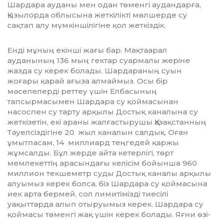
Шардара ауданы мен одан төменгі аудандарға,
Қызы­л­ор­да облысына жеткілікті мөлшерде су
сақтап алу мүмкіншілігіне қол жет­кіздік.
Енді мұның екінші жағы бар. Мақ­таарал
ауданының 136 мың гектар суар­­малы жеріне
жазда су керек болады. Шардараның суын
жоғары қарай ағыза алмаймыз. Осы бір
мәселелерді реттеу үшін Елбасының
тапсырмасымен Шардара су қоймасынан
насоспен су тарту ар­қылы Достық каналына су
жеткізетін, екі араны жалғастырушы Қазақстанның
Тәуелсіздігіне 20 жыл каналын салдық. Оған
ұмытпасам, 14 миллиард теңгедей қаржы
жұмсалды. Бұл жерде айта ке­тер­лігі, төрт
мемлекеттің арасындағы ке­лісім бойынша 960
миллион текшеметр суды Достық каналы арқылы
алуымыз керек болса, біз Шардара су қой­масына
иек арта бермей, сол лими­тімізді тиесілі
уақыттарда алып отыруымыз керек. Шардара су
қоймасы тө­мен­гі жақ үшін керек болады. Яғни өзі­