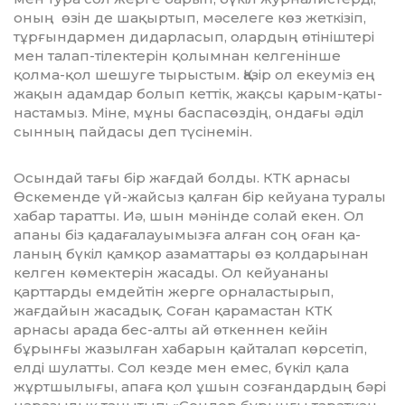
оның өзін де ша­қыртып, мәселеге көз жеткізіп,
тұр­ғын­дармен дидарласып, олардың өті­ніштері
мен талап-тілектерін қолымнан кел­генінше
қолма-қол шешуге тырыс­тым. Қазір ол екеуміз ең
жақын адамдар болып кеттік, жақсы қарым-қа­ты­
нас­тамыз. Міне, мұны баспасөздің, он­дағы әділ
сынның пайдасы деп түсі­немін.
Осындай тағы бір жағдай болды. КТК арнасы
Өскеменде үй-жайсыз қал­ған бір кейуана туралы
хабар таратты. Иә, шын мәнінде солай екен. Ол
апаны біз қадағалауымызға алған соң оған қа­
ланың бүкіл қамқор азаматтары өз қолдарынан
келген көмектерін жасады. Ол кейуананы
қарттарды емдейтін жер­ге орналастырып,
жағдайын жаса­дық. Соған қарамастан КТК
арнасы арада бес-алты ай өткеннен кейін
бұрынғы жазылған хабарын қайталап көрсетіп,
елді шулатты. Сол кезде мен емес, бүкіл қала
жұртшылығы, апаға қол ұшын созғандардың бәрі