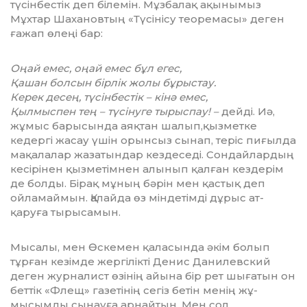
түсінбестік деп білемін. Мұзбалақ ақынымыз
Мұхтар Шахановтың «Түсінісу теоремасы» деген
ғажап өлеңі бар:
Оңай емес, оңай емес бұл егес,
Қашан болсын бірлік жолы бұрыстау.
Керек десең, түсінбестік – кінә емес,
Қылмыспен тең – түсінуге тырыспау! –
дейді. Иә,
жұмыс барысында аяқтан ша­лып,қызметке
кедергі жасау үшін орын­сыз сынап, теріс пиғылда
мақа­ла­лар жазатындар кездеседі. Сондай­лар­дың
кесірінен қызметімнен алы­нып қалған кездерім
де болды. Бірақ мұның бәрін мен қастық деп
ойламаймын. Қалайда өз міндетімді дұрыс ат­
қаруға тырысамын.
Мысалы, мен Өскемен қаласында әкім болып
тұрған кезімде жергілікті Де­нис Данилевский
деген журналист өзінің айына бір рет шығатын он
беттік «Флещ» газетінің сегіз бетін менің жұ­
мысымды сынауға арнайтын. Мен сол