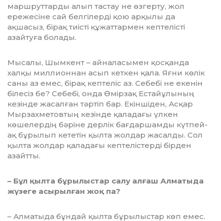
маршруттарды алып тастау не өзгерту, жол
ережесіне сай белгілерді қою арқылы да
ақшасыз, бірақ тиісті құ­жаттармен кептелісті
азайтуға болады.
Мысалы, Шымкент – айналасымен қос­қанда
халқы миллионнан асып кет­кен қала. Яғни көлік
саны аз емес, бі­рақ кептеліс аз. Себебі не екенін
біле­сіз бе? Себебі, онда Өмірзақ Естайұлы­ның
кезінде жасалған тәртіп бар. Екін­ші­ден, Асқар
Мырзахметовтың кезінде қа­ладағы үлкен
көшелердің бәріне дер­лік бағдаршамды күтпей-
ақ бұрылып кететін қылта жолдар жасалды. Сол
қыл­та жолдар қаладағы кептелістерді бір­ден
азайтты.
– Бұл қылта бұрылыстар салу алғаш Алматыда
жүзеге асырылған жоқ па?
– Алматыда бұндай қылта бұры­лыстар көп емес.