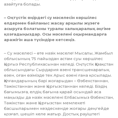
азайтуға болады.
– Оңтүстік өңірдегі су мәселесін көр­шілес
елдермен байланыс жасау арқылы жүзеге
асыруға болатыны туралы халық­аралық әңгіме
қозғадыңыздар. Осы мә­селені оқырмандарға
аражігін аша тү­сін­діре кетсеңіз.
– Су мәселесі – өте нәзік мәселе! Мы­­салы, Жамбыл
облысының 75 па­йыз­­дан астам суы көршілес
Қырғыз Рес­­­публикасынан келеді. Оңтүстік Қа­зақстан
облысындағы Сырдария өзені трансшекаралық
өзен, оған өзімізде тек Арыс өзені ғана қосылады.
Қал­ған­дарының бәрі жоғарыдан – Өз­бек­станнан,
Тәжікстаннан және Қыр­ғыз­стан­нан келеді. Біздің
бағымызға, ел­дің бағына қарай осындай аса
маңыз­ды да нәзік мәселені Елбасымыз Өз­бек­стан,
Тәжікстан және Қырғызстан мем­лекеті
басшыларымен кездескенде жо­ғары деңгейде
қозғап, шешіп келе жа­тыр. Достық рәуіштегі