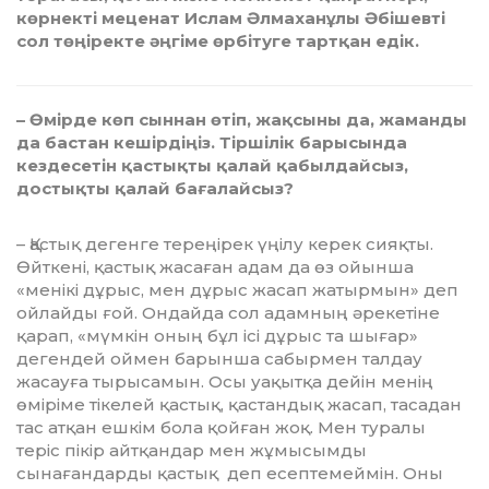
көрнекті меценат Ислам Әлмаханұлы Әбішевті
сол төңіректе әңгіме өрбітуге тартқан едік.
– Өмірде көп сыннан өтіп, жақсыны да, жаманды
да бастан кешірдіңіз. Тір­ші­лік барысында
кездесетін қастықты қа­лай қабылдайсыз,
достықты қалай ба­ғалайсыз?
– Қастық дегенге тереңірек үңілу ке­рек сияқты.
Өйткені, қастық жасаған адам да өз ойынша
«менікі дұрыс, мен дұрыс жасап жатырмын» деп
ойлайды ғой. Ондайда сол адамның әрекетіне
қарап, «мүмкін оның бұл ісі дұрыс та шы­ғар»
дегендей оймен барынша сабырмен талдау
жасауға тырысамын. Осы уақытқа дейін менің
өміріме тікелей қастық, қастандық жасап, тасадан
тас атқан ешкім бола қойған жоқ. Мен туралы
теріс пікір айтқандар мен жұмысымды
сынағандарды қастық деп есептемеймін. Оны