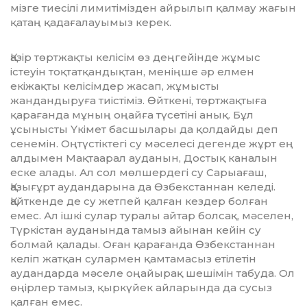
мізге тиесілі лимитімізден айрылып қал­мау жағын
қатаң қадағалауымыз ке­рек.
Қазір төртжақты келісім өз дең­гейін­де жұмыс
істеуін тоқтат­қан­дық­тан, меніңше әр елмен
екіжақты келі­сім­дер жасап, жұмысты
жандандыруға тиістіміз. Өйткені, төртжақтыға
қара­ған­да мұның оңайға түсетіні анық. Бұл
ұсынысты Үкімет басшылары да қол­дай­ды деп
сенемін. Оңтүстіктегі су мә­­се­лесі дегенде жұрт ең
алдымен Мақ­та­арал ауданын, Достық каналын
еске алады. Ал сол мөлшердегі су Са­рыағаш,
Қазығұрт аудандарына да Өз­бекстаннан келеді.
Қайткенде де су жет­пей қалған кездер болған
емес. Ал ішкі сулар туралы айтар болсақ, мә­селен,
Түркістан ауданында тамыз айынан кейін су
болмай қалады. Оған қарағанда Өзбекстаннан
келіп жатқан сулармен қамтамасыз етілетін
аудандарда мәселе оңайырақ шешімін табуда. Ол
өңірлер тамыз, қыркүйек айларында да сусыз
қалған емес.