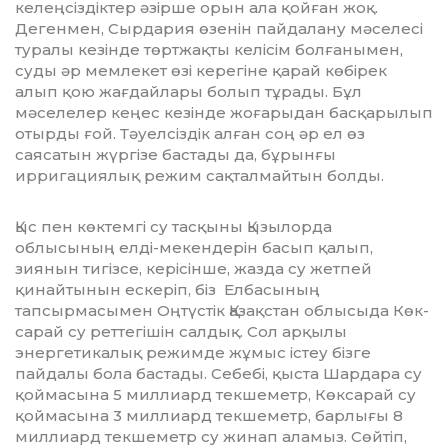
келеңсіздіктер әзірше орын ала қойған жоқ.
Дегенмен, Сырдария өзенін пай­да­лану мәселесі
туралы кезінде төрт­жақ­ты келісім болғанымен,
суды әр мем­лекет өзі керегіне қарай көбірек
алып қою жағдайлары болып тұрады. Бұл
мәселелер кеңес кезінде жоғарыдан басқарылып
отырды ғой. Тәуелсіздік ал­ған соң әр ел өз
саясатын жүргізе бас­та­ды да, бұрынғы
ирригациялық ре­жим сақталмайтын болды.
ыс пен көктемгі су тасқыны Қы­зылорда
облысының елді-мекендерін ба­сып қалып,
зиянын тигізсе, кері­сін­ше, жазда су жетпей
қинайтынын ес­ке­ріп, біз Елбасының
Қ
тапсырмасымен Оңтүстік Қазақстан облы­сы­­­да Көк­
сарай су реттегішін салдық. Сол ар­қы­лы
энергетикалық режимде жұ­мыс істеу бізге
пайдалы бола бастады. Себебі, қыста Шардара су
қоймасына 5 миллиард текшеметр, Көксарай су
қой­масына 3 миллиард текшеметр, бар­­лығы 8
миллиард текшеметр су жи­нап аламыз. Сөйтіп,