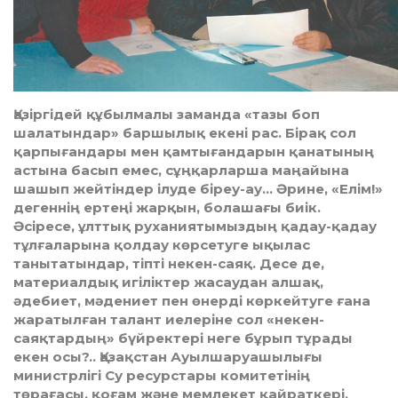
Қазіргідей құбылмалы заманда «тазы боп
шалатындар» баршылық екені рас. Бірақ сол
қарпығандары мен қамтығандарын қанатының
астына басып емес, сұңқарларша маңайына
шашып жейтіндер ілуде біреу-ау… Әрине, «Елім!»
дегеннің ертеңі жарқын, болашағы биік.
Әсіресе, ұлттық руханиятымыздың қадау-қадау
тұлғаларына қолдау көрсетуге ықылас
танытатындар, тіпті некен-саяқ. Десе де,
материалдық игіліктер жасаудан алшақ,
әдебиет, мәдениет пен өнерді көркейтуге ғана
жаратылған талант иелеріне сол «некен-
саяқтардың» бүйректері неге бұрып тұрады
екен осы?.. Қазақстан Ауылшаруашылығы
министрлігі Су ресурстары комитетінің
төрағасы, қоғам және мемлекет қайраткері,