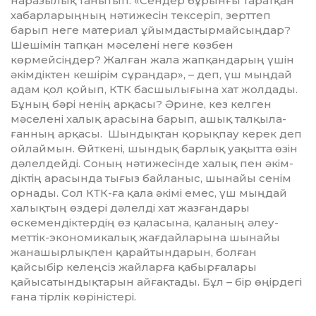
наразылық та­ны­тып: «Сендер бұрынғы таратқан
ха­бар­ларыңның нәтижесін тексеріп, зерттеп
барып неге материал ұйым­дас­тыр­майсыңдар?
Шешімін тапқан мәселені неге көзбен
көрмейсіңдер? Жалған жа­ла жапқандарың үшін
әкімдіктен ке­шірім сұраңдар», – деп, үш мыңдай
адам қол қойып, КТК басшылығына хат жолдады.
Бұның бәрі ненің арқа­сы? Әрине, кез келген
мәселені ха­лық­ арасына барып, ашық тал­қы­ла­
ғанның арқасы. Шын­­­­­­дықтан қорықпау керек деп
ойлаймын. Өйткені, шын­дық бар­лық уақытта өзін
дәлел­дейді. Со­ның нәтижесінде халық пен әкім­
діктің арасында тығыз байланыс, шынайы сенім
орнады. Сол КТК-ға қала әкімі емес, үш мыңдай
халықтың өз­дері дәлелді хат жазғандары
өскемен­дік­тердің өз қаласына, қаланың әлеу­
меттік-экономикалық жағдайларына шынайы
жанашырлықпен қарайтын­дарын, болған
қайсыбір келеңсіз жай­ларға қабырғалары
қайысатын­дық­тарын айғақтады. Бұл – бір өңірдегі
ғана тірлік көріністері.