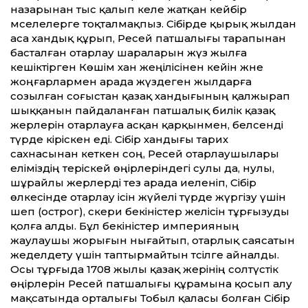
назарынан тыс қалып келе жатқан кейбір
мәселелерге тоқталмақпыз. Сібірде қырық жылдан
аса хандық құрып, Ресей патшалығы тарапынан
басталған отарлау шараларын жүз жылға
кешіктірген Көшім хан жеңілісінен ке­йін және
жоңғарлармен арада жүздеген жылдарға
созылған соғыстан қазақ хандығының қалжырап
шыққанын пайдаланған патшалық билік қазақ
жерлерін отарлауға асқан қарқынмен, белсенді
түрде кіріскен еді. Сібір хандығы тарих
сахнасынан кеткен соң, Ресей отарлаушылары
еліміздің теріскей өңірлеріндегі сулы да, нулы,
шұрайлы жерлерді тез арада иеленіп, Сібір
өлкесінде отарлау ісін жүйелі түрде жүргізу үшін
шеп (острог), әскери бекіністер желісін тұрғызуды
қолға алды. Бұл бекіністер империяның
жаулаушы жорығын нығайтып, отарлық саясатын
жеделдету үшін таптырмайтын тәсілге айналды.
Осы тұрғыда 1708 жылы қазақ жерінің солтүстік
өңірлерін Ресей патшалығы құрамына қосып алу
мақсатында орталығы Тобыл қаласы болған Сібір