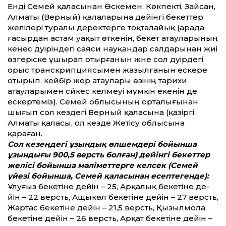
Енді Семей қаласынан Өскемен, Көкпекті, Зайсан,
Алматы (Верный) қалаларына де­йінгі бекет­тер
желілері туралы деректерге тоқталайық (арада
ғасырдан астам уақыт өткенін, бекет атауларының
кеңес дәуіріндегі саяси науқандар салдарынан жиі
өзгеріске ұшырап отырғанын және сол дәуірдегі
орыс транскрип­циясымен жазылғанын ескере
отырып, кейбір жер атаулары өзінің тарихи
атауларымен сәйкес келмеуі мүмкін екенін де
ескертеміз). Семей облысының орталығынан
шығып сол кез­дегі Верный қаласына (қазіргі
Алматы қаласы, ол кез­де Жетісу облысына
қараған.
Сол кезеңдегі ұзындық өлшемдері бойынша
ұзындығы 900,5 версть болған) де­йінгі бекет­тер
желісі бойынша мәлімет­терге келсек (Семей
үйезі бойынша, Семей қаласынан есептегенде):
Ұлуғыз бекетіне де­йін – 25, Арқалық бекетіне де­
йін – 22 версть, Ащыкөл бекетіне де­йін – 27 версть,
Жартас бекетіне де­йін – 21,5 версть, Қызылмола
бекетіне де­йін – 26 версть, Арқат бекетіне де­йін –