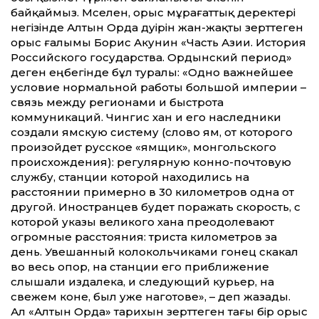
байқаймыз. Мәселен, орыс мұрағат­тық деректері
негізінде Алтын Орда дәуірін жан-жақты зерт­теген
орыс ғалымы Борис Акунин «Часть Азии. История
Российского государства. Ордынский период»
деген еңбегінде бұл туралы: «Одно важнейшее
условие нормаль­ной работы большой империи –
связь между регионами и быстрота
коммуникаций. Чингис хан и его наследники
создали ямскую систему (слово ям, от которого
произойдет русское «ямщик», монгольского
происхождения): регулярную конно-почтовую
службу, станции которой находились на
расстоянии примерно в 30 километров одна от
другой. Иностранцев будет поражать скорость, с
которой указы великого хана преодолевают
огромные расстояния: триста километров за
день. Увешанный колокольчиками гонец скакал
во весь опор, на станции его приближение
слышали издалека, и следующий курьер, на
свежем коне, был уже наготове», – деп жазады.
Ал «Алтын Орда» тарихын зерт­теген тағы бір орыс