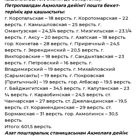
Петропавлдан Ақмолаға де­йінгі
пошта бекет­
терінің ара қашықтығы:
г. Коротальская – 18 версть. г. Коротомарская – 22
версть. г. Камышловская – 25 версть. г.
Омантузская – 24,3/4 версть. г. Мизгильская – 23,1/4
версть. г. Аксу – 20 версть. г. Азатская – 18 версть.
гор. Кокчетав – 28 версть. г. Приречный – 24,5
версть. г. Зерендинский – 20,5 версть. г.
Викторовские – 18 версть. г. Сандыктавская – 23
версть. г. Петровский – 16 версть. г.
Владимирский – 19 версть. г. Михайловский
(Сарымсакты) – 19 версть. г. Покровская
(Притычный) – 19 версть. гор. Атбасар – 19,5 версть.
г. Байджигитская – 34,5 версть. г. Калутанская – 23
¼ версть. г. Караобинская – 24,5 версть. ст.
Чанчарская – 27 версть. ст. Джеландинская – 19,5
версть. ст. Корамендинская – 29 версть. ст.
Бормакская – 31 версть. гор. Акмолинск – 30,5
версть.
Итого: 601,5 версть.
Азат поштаралық станицасынан Ақмолаға де­йін: