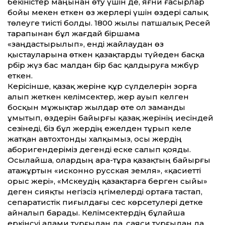
бекіністер маңынан өту үшін де, яғни ғасырлар
бойы мекен еткен өз жерлері үшін өздері салық
төлеуге тиісті болды. 1800 жылы патшалық Ресей
тарапынан бұл жағдай біршама
«заңдастырылып», енді жайлаудан өз
қыстауларына өткен қазақтарды түйеден басқа
әрбір жүз бас малдан бір бас қалдыруға мәжбүр
еткен.
Керісінше, қазақ жеріне құр сүлделерін зорға
алып жеткен келімсектер, жер ауып келген
босқын мұжықтар жылдар өте ол заманды
ұмытып, өздерін байыр­ғы қазақ жерінің иесіндей
сезінеді, біз бұл жердің ежелден тұрып келе
жатқан автохтонды халқымыз, осы жердің
аборигендеріміз дегенді еске салып қояды.
Осылайша, олардың ара-тұра қазақтың байырғы
атажұртын «исконно русская земля», «қасиет­ті
орыс жері», «Мәскеудің қазақтарға берген сыйы»
деген сияқты негізсіз әңгімелерді ортаға тастап,
сепаратистік пиғылдағы сес көрсетулері әдетке
айналып барады. Келімсектердің бұлайша
еркінсуі адами тұрғыдан да, саяси тұрғыдан да,