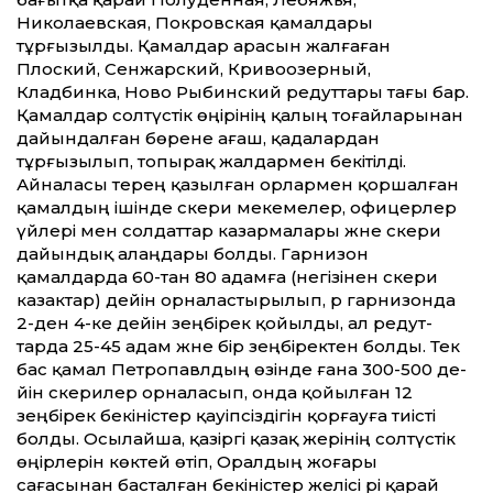
Николаевская, Покровская қамалдары
тұрғызылды. Қамалдар арасын жалғаған
Плоский, Сенжарский, Кривоозерный,
Кладбинка, Ново Рыбинский редут­тары тағы бар.
Қамалдар солтүстік өңірінің қалың тоғайларынан
дайындалған бөрене ағаш, қадалардан
тұрғызылып, топырақ жалдармен бекітілді.
Айналасы терең қазылған орлармен қоршалған
қамалдың ішінде әскери мекемелер, офицерлер
үйлері мен солдат­тар казармалары және әскери
дайындық алаңдары болды. Гарнизон
қамалдарда 60-тан 80 адамға (негізінен әскери
казактар) де­йін орналастырылып, әр гарнизонда
2-ден 4-ке де­йін зеңбірек қойылды, ал редут­
тарда 25-45 адам және бір зеңбіректен болды. Тек
бас қамал Петропавлдың өзінде ғана 300-500 де­
йін әскерилер орналасып, онда қойылған 12
зеңбірек бекіністер қауіпсіздігін қорғауға тиісті
болды. Осылайша, қазіргі қазақ жерінің солтүстік
өңірлерін көктей өтіп, Оралдың жоғары
сағасынан басталған бекіністер желісі әрі қарай