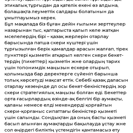
этикалық тұрғыдан да қателік екені өз алдына,
болашақта әлеумет­тік салдары болатынын да
ұмытпауымыз керек.
Бұл мақалада біз бұған де­йін ғылыми зерт­теулер
назарынан тыс, қалтарыста қалып келе жатқан
мәселелердің бірі – қазақ жерлерін отарлау
барысында патша әскери күштері үшін
тұрғызылған берік қамалдар арасын жалғап, тірек
пункт­тері қызметін атқарып келген әскери бекет­
тердің (пикет­тер) қызметін және олардың тарих
үшін топонимдік маңызын ескере отырып,
қолымызда бар деректерге сүйеніп барынша
толық көрсетуді мақсат ет­тік. Себебі қазақ даласын
отарлау кезеңінде дәл осы бекет-бекіністердің зор
әскери стратегиялық маңызы болған еді. Бекет­тер
орта ғасырлардың өзінде-ақ белгілі бір аумақты,
қаланы немесе елді мекендерді қорғайтын
әскери-қорғаныс сипат­тағы бекіністер қызметі
үшін салынды. Сондықтан да оның басты қызметі
басып алынған аумақтарды бақылауда ұстау және
сол өңірдегі биліктің үстемдігін қамтамасыз ету