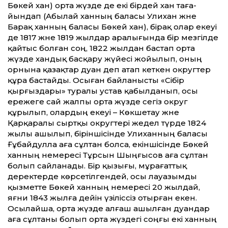
Бөкей хан) орта жүзде де екі бірдей хан таға­
йындап (Абылай ханның баласы Уәлихан және
Барақ ханның баласы Бөкей хан), бірақ олар екеуі
де 1817 және 1819 жылдар аралығында бір мезгілде
қайтыс болған соң, 1822 жылдан бастап орта
жүзде хандық басқару жүйесі жойылып, оның
орнына қазақтар дуан деп атап кеткен округтер
құра бастайды. Осыған байланысты «Сібір
қырғыздары» туралы устав қабылданып, осы
ережеге сай жалпы орта жүзде сегіз округ
құрылып, олардың екеуі – Көкшетау және
Қарқаралы сыртқы округтері жедел түрде 1824
жылы ашылып, біріншісінде Уәлиханның баласы
Ғұбайдулла аға сұлтан болса, екіншісінде Бөкей
ханның немересі Тұрсын Шыңғысов аға сұлтан
болып сайланады. Бір қызығы, мұрағат­тық
деректерде көрсетілгендей, осы лауазымды
қызмет­те Бөкей ханның немересі 20 жылдай,
яғни 1843 жылға де­йін үзіліссіз отырған екен.
Осылайша, орта жүзде алғаш ашылған дуандар
аға сұлтаны болып орта жүздегі соңғы екі ханның