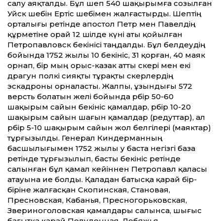
салу аяқталды. Бұл шеп 540 шақырымға созылған
Уйск шебін Ертіс шебімен жалғастырды. Шептің
орталығы ретінде апостол Петр мен Павелдің
құрметіне орай 12 шілде күні аты қойылған
Петропавловск бекінісі таңдалды. Бұл белдеудің
бойында 1752 жылы 10 бекініс, 31 қорған, 40 маяк
орнап, бір мың орыс-казак ат­ты әскері мен екі
драгун полкі сияқты тұрақты әскерлердің
эскадроны орналасты. Жалпы, ұзындығы 572
версть болатын желі бойын­да әрбір 50-60
шақырым сайын бекініс қамалдар, әрбір 10-20
шақырым сайын шағын қамалдар (редут­тар), ал
әрбір 5-10 шақырым сайын жол белгілері (маяктар)
тұрғызылды. Генерал Киндерманның
басшылығымен 1752 жылы әу баста негізгі база
ретінде тұрғызылып, басты бекініс ретінде
салынған бұл қамал ке­йіннен Петропавл қаласы
атауына ие болды. Қаладан батысқа қарай бір-
біріне жалғасқан Скопинская, Становая,
Пресновская, Кабанья, Пресногорьковская,
Звериноголовская қамалдары салынса, шығыс
бағытқа қарай Полуденная, Лебяжья,