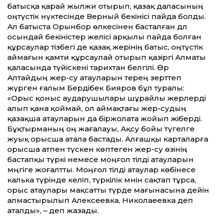
батысқа қарай жылжи отырып, қазақ даласының
оңтүстік нүктесінде Верный бекінісі пайда болды.
Ал батыста Орынбор өлкесінен басталған дәл
осындай бекіністер желісі арқылы пайда болған
құрсаулар тізбегі де қазақ жерінің батыс, оңтүстік
аймағын қамти құрсаулай отырып қазіргі Алматы
қаласында түйіскені тарихтан белгілі. Өр
Алтайдың жер-су атауларын терең зерт­теп
жүрген ғалым Бердібек Бияров бұл туралы:
«Орыс қоныс аударушылары шұрайлы жерлерді
алып қана қоймай, ол аймақтағы жер-судың
қазақша атауларын да біржолата жойып жіберді.
Бұқтырманың оң жағалауы, Ақсу бойы түгелге
жуық орысша атала бастады. Алғашқы карталарға
орысша атпен түскен көптеген жер-су өзінің
бастапқы түркі немесе моңғол тілді атауларын
мәңгіге жоғалт­ты. Моңғол тілді атаулар көбінесе
калька түрінде келіп, түркілік мәнін сақтап тұрса,
орыс атаулары мақсат­ты түрде мағынасына де­йін
алмастырылып Алексеевка, Николаеевка деп
аталды», – деп жазады.