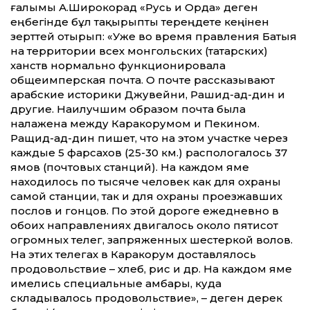
ғалымы А.Широкорад «Русь и Орда» деген
еңбегінде бұл тақырыпты тереңдете кеңінен
зерт­тей отырып: «Уже во время правления Батыя
на территории всех монгольских (татарских)
ханств нормально функционировала
общеимперская почта. О почте рассказывают
арабские историки Джувейни, Рашид-ад-дин и
другие. Наилучшим образом почта была
налажена между Каракорумом и Пекином.
Ращид-ад-дин пишет, что на этом участке через
каждые 5 фарсахов (25-30 км.) распологалось 37
ямов (почтовых станций). На каждом яме
находилось по тысяче человек как для охраны
самой станции, так и для охраны проезжавших
послов и гонцов. По этой дороге ежедневно в
обоих направлениях двигалось около пятисот
огромных телег, запряженных шестеркой волов.
На этих телегах в Каракорум доставлялось
продовольствие – хлеб, рис и др. На каждом яме
имелись специальные амбары, куда
складывалось продовольствие», – деген дерек