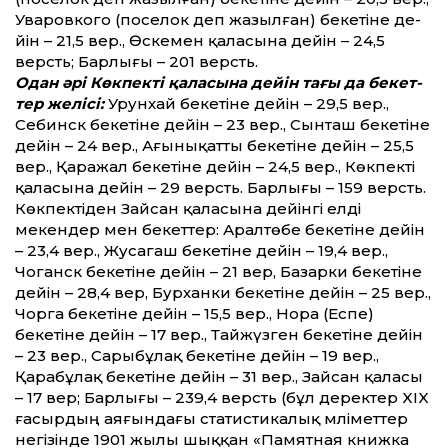
Уваровкого (поселок деп жазылған) бекетіне де­
йін – 21,5 вер., Өскемен қаласына де­йін – 24,5
версть; Барлығы – 201 версть.
Одан әрі Көкпекті қаласына де­йін тағы да бекет­
тер желісі:
Урунхай бекетіне де­йін – 29,5 вер.,
Себинск бекетіне де­йін – 23 вер., Сынташ бекетіне
де­йін – 24 вер., Ағынықат­ты бекетіне де­йін – 25,5
вер., Қаражал бекетіне де­йін – 24,5 вер., Көкпекті
қаласына де­йін – 29 версть. Барлығы – 159 версть.
Көкпектіден Зайсан қаласына де­йінгі елді
мекендер мен бекет­тер: Аралтөбе бекетіне де­йін
– 23,4 вер., Жусагаш бекетіне де­йін – 19,4 вер.,
Чоганск бекетіне де­йін – 21 вер, Базарки бекетіне
де­йін – 28,4 вер, Бурханки бекетіне де­йін – 25 вер.,
Чорга бекетіне де­йін – 15,5 вер., Нора (Еспе)
бекетіне де­йін – 17 вер., Тайжүзген бекетіне де­йін
– 23 вер., Сарыбұлақ бекетіне де­йін – 19 вер.,
Қарабұлақ бекетіне де­йін – 31 вер., Зайсан қаласы
– 17 вер; Барлығы – 239,4 версть (бұл деректер XIX
ғасырдың аяғындағы статистикалық мәлімет­тер
негізінде 1901 жылы шыққан «Памятная книжка