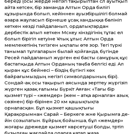
береді (осы жерде негізгі тақырыптан сәл ауытқып
айта кетсек, бір заманда Алтын Орда билігі
құзырында болып, ке­йіннен ауызбіршілігі болмай
өзара жауласып бірнеше ұсақ хандыққа бөлініп
кеткен кезді пайдаланып, ордалықтардан
дербестік алып кеткен Мәскеу кінәздігінің тұтас ел
болып бірігіп кетуіне Ұлық ұлыс Алтын Орда
мемлекетінің тигізген ықпалы өте зор. Тегі түркі
танымал тұлғаларын былай қойғанда, бүгінде
Ресей пайдаланып жүрген екі басты самұрық құс
бастапқыда Алтын Орданың таңба белгісі еді. Ал
қыран құс бейнесі – біздің бүгінгі көк
байрағымыздың негізгі символдарының бірі).
Сондай-ақ осы тақырып аясында зерт­теу жүргізіп
жүрген қазақ ғалымы Бүркіт Аяған: «Тағы бір
қызмет түрі – «жемдер» (жем – атқа арналған азық
сөзінен) бір-бірінен 20 км қашықтықта
орналасқан. Бұл қызмет қашықтығы
Қарақорымнан Сарай – Беркеге және Қырымға де­
йін созылатын. Бұйрық бойынша, бұл «жемдер»
жоғары дәрежеде қызмет көрсетуші болды, тәртіп
бұзылған жағдайда оларға қатал жаза