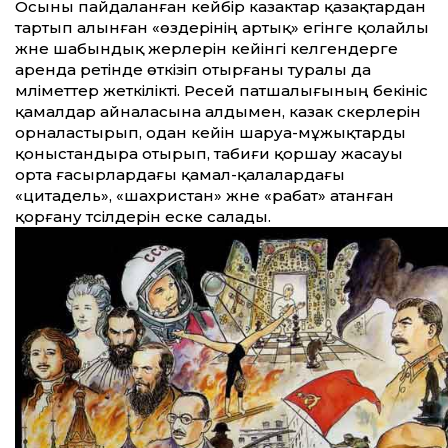
Осыны пайдаланған кейбір казактар қазақтардан
тартып алынған «өздерінің артық» егінге қолайлы
және шабындық жерлерін ке­йінгі келгендерге
аренда ретінде өткізіп отырғаны туралы да
мәлімет­тер жеткілікті. Ресей патшалығының бекініс
қамалдар айналасына алдымен, казак әскерлерін
орналастырып, одан ке­йін шаруа-мұжықтарды
қоныстандыра отырып, табиғи қоршау жасауы
орта ғасырлардағы қамал-қалалардағы
«цитадель», «шахристан» және «рабат» атанған
қорғану тәсілдерін еске салады.