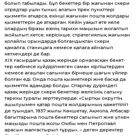
болып табылады. Бұл бекет­тер бір жағынан әскери
отрядтар үшін тыныс алатын тірек пункт­тері
қызметін атқарса, екінші жағынан пошта жолдары
қызмет­терін де атқарған. Ке­йін уақыт өте келе
олардың біразы өзінің тарихи маңызын жоғалтып
жойылып кетсе, керісінше, стратегиялық жағынан
қолайлы орындарда болғандықтан әскери
қамалға, станицаға немесе қалаға айналып
кеткендері де бар.
XIX ғасырдағы қазақ жерінде орналасқан бекет­
тер көбінесе күйдірілмеген саман кірпіштерден
немесе ағаштан салынған бірнеше шағын үйлер
болған еді. Онда пошта қызметкері және басқа да
қызмет­тік адамдар болды. Отарлау дәуіріндегі
қазақ жерінде әскери бекет­тер желісінің салыну
тарихы туралы зерт­теулерде: «Сыртқы округтің
ашылуымен қатар пошта жолдарының қажет­тілігі
де туындап, 1837 жылы Көкшетау, Ақмола, Атбасар
бағыт­тарына пошта бекет­тері салынып және үлкен
маңызды пошта жолы Омбы мен Петропавл
арасын жалғастырып тұрды», – деген деректер