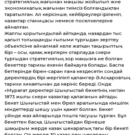
стратегиялық жағынан маңызы жойы­лып және
экономикалық жағынан тиімсіз болғандықтан
таратылған. Ал керісінше, кейбіреу­лері іріленіп,
казак­тар станицасы немесе поселкелеріне
айналған.
Жалпы қорытындылай айтқанда, назардан тыс
қалып толыққанды ғылыми тұрғыдан зерт­теу
объектісіне айналмай келе жатқан тақырыптың
бірі – осы, қазақ жерлерін отарлауда әскери
тұрғыдан стратегиялық зор маңызға ие болған
бекет­тер тарихы екенін байқауға болады. Баспа
бет­терінде бірен-саран ғана кез­десетін сондай
деректердің бірі жергілікті қаламгер Ә.Асқаровтың
тарихи хикаятынан да көрініс береді. Онда:
«Мұрағат деректері Шыңғыстай бекетінің негізін
1873 жылы әскери казактар қалағанын айтады.
Бекет Шыңғыстай мен Өрел аралығында әкімшілік
міндет­терді шешу үшін қажет болған. Бекет
үйінде жаз айларында пошта тасушы тұрған. Бұл
бекет­тен басқа, Шыңғыстайдан бірнеше
шақырым жерде казак шекаралық тағы бір бекеті
болған. Ол жерде 30 казак пен шекараны