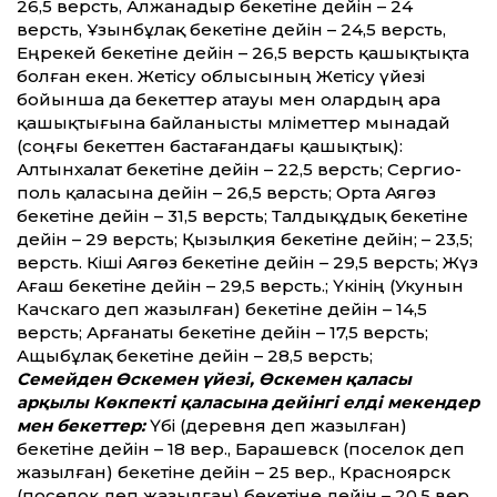
26,5 версть, Алжанадыр бекетіне де­йін – 24
версть, Ұзынбұлақ бекетіне де­йін – 24,5 версть,
Еңрекей бекетіне де­йін – 26,5 версть қашықтықта
болған екен. Жетісу облысының Жетісу үйезі
бойынша да бекет­тер атауы мен олардың ара
қашықтығына байланысты мәлімет­тер мынадай
(соңғы бекет­тен бастағандағы қашықтық):
Алтынхалат бекетіне де­йін – 22,5 версть; Сергио­
поль қаласына де­йін – 26,5 версть; Орта Аягөз
бекетіне де­йін – 31,5 версть; Талдықұдық бекетіне
де­йін – 29 версть; Қызылқия бекетіне де­йін; – 23,5;
версть. Кіші Аягөз бекетіне де­йін – 29,5 версть; Жүз
Ағаш бекетіне де­йін – 29,5 версть.; Үкінің (Укунын
Качскаго деп жазылған) бекетіне де­йін – 14,5
версть; Арғанаты бекетіне де­йін – 17,5 версть;
Ащыбұлақ бекетіне де­йін – 28,5 версть;
Семейден Өскемен үйезі, Өскемен қаласы
арқылы Көкпекті қаласына де­йінгі елді мекендер
мен бекет­тер:
Үбі (деревня деп жазылған)
бекетіне де­йін – 18 вер., Барашевск (поселок деп
жазылған) бекетіне де­йін – 25 вер., Красноярск
(поселок деп жазылған) бекетіне де­йін – 20,5 вер.,