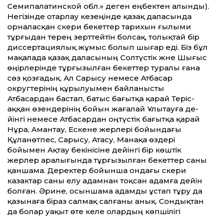
Семипалатинской обл.» деген еңбектен алынды).
Негізінде отарлау кезеңінде қазақ даласында
орналасқан әскери бекет­тер тарихын ғылыми
тұрғыдан терең зерт­тейтін болсақ, толықтай бір
диссертациялық жұмыс болып шығар еді. Біз бұл
мақалада қазақ даласының Солтүстік және Шығыс
өңірлерінде тұрғызылған бекет­тер туралы ғана
сөз қозғадық. Ал Сарысу немесе Атбасар
округтерінің құрылуымен байланысты
Атбасардан бастап, батыс бағытқа қарай Теріс­
аққан өзендерінің бойын жағалай Ұлытауға де­
йінгі немесе Атбасардан оңтүстік бағытқа қарай
Нұра, Амантау, Ескене жерлері бойындағы
Құланөтпес, Сарысу, Атасу, Манақа өздері
бойымен Ақтау бекінісіне де­йінгі бір көштік
жерлер аралығында тұрғызылған бекет­тер саны
қаншама. Деректер бойынша ондағы әскери
казактар саны елу адамнан тоқсан адамға де­йін
болған. Әрине, осыншама адамды ұстап тұру да
қазынаға біраз салмақ салғаны анық. Сондықтан
да болар уақыт өте келе олардың көпшілігі