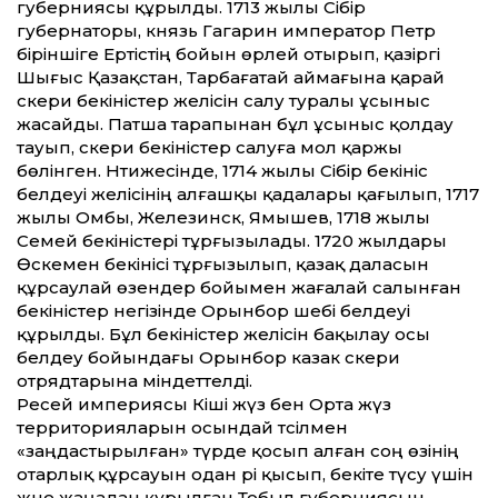
губерниясы құрылды. 1713 жылы Сібір
губернаторы, князь Гагарин император Петр
біріншіге Ертістің бойын өрлей отырып, қазіргі
Шығыс Қазақ­стан, Тарбағатай аймағына қарай
әскери бекіністер желісін салу туралы ұсыныс
жасайды. Патша тарапынан бұл ұсыныс қолдау
тауып, әскери бекіністер салуға мол қаржы
бөлінген. Нәтижесінде, 1714 жылы Сібір бекініс
белдеуі желісінің алғашқы қадалары қағылып, 1717
жылы Омбы, Железинск, Ямышев, 1718 жылы
Семей бекіністері тұрғызылады. 1720 жылдары
Өскемен бекінісі тұрғызылып, қазақ даласын
құрсаулай өзендер бойымен жағалай салынған
бекіністер негізінде Орынбор шебі белдеуі
құрылды. Бұл бекіністер желісін бақылау осы
белдеу бойындағы Орынбор казак әскери
отрядтарына міндет­телді.
Ресей империясы Кіші жүз бен Орта жүз
территорияларын осындай тәсілмен
«заңдастырылған» түрде қосып алған соң өзінің
отарлық құрсауын одан әрі қысып, бекіте түсу үшін
және жаңадан құрылған Тобыл губерниясын