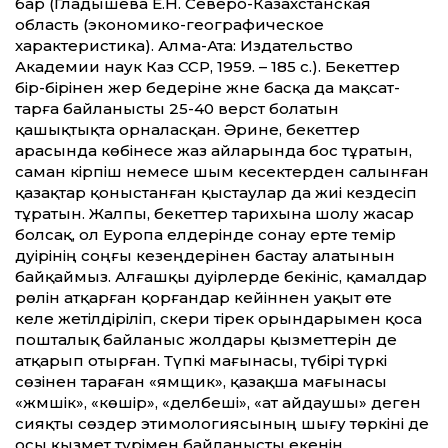
бар (Гладышева Е.Н. Северо-Казахстанская
область (экономико-географическое
характеристика). Алма-Ата: Издательство
Академии наук Каз ССР, 1959. – 185 с.). Бекет­тер
бір-бірінен жер бедеріне және басқа да мақсат­
тарға байланысты 25-40 верст болатын
қашықтықта орналасқан. Әрине, бекет­тер
арасында көбінесе жаз айларында бос тұратын,
саман кірпіш немесе шым кесектерден салынған
қазақтар қоныстанған қыстаулар да жиі кез­десіп
тұратын. Жалпы, бекет­тер тарихына шолу жасар
болсақ, ол Еуропа елдерінде сонау ерте темір
дәуірінің соңғы кезеңдерінен бастау алатынын
байқаймыз. Алғашқы дәуірлерде бекініс, қамалдар
рөлін атқарған қорғандар ке­йіннен уақыт өте
келе жетілдіріліп, әскери тірек орындарымен қоса
пошталық байланыс жолдары қызмет­терін де
атқарып отырған. Түпкі мағынасы, түбірі түркі
сөзінен тараған «ямщик», қазақша мағынасы
«жәмшік», «көшір», «делбеші», «ат айдаушы» деген
сияқты сөздер этимологиясының шығу төркіні де
осы қызмет түрімен байланысты екенін