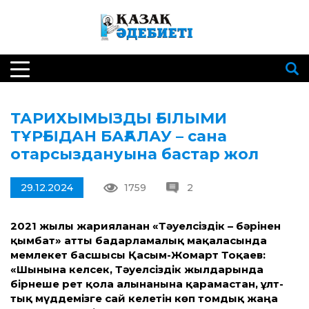
ТАРИХЫМЫЗДЫ ҒЫЛЫМИ
ТҰРҒЫДАН БАҒАЛАУ – сана
отарсыздануына бастар жол
29.12.2024
1759
2
2021 жылы жарияланған «Тәуелсіздік – бәрінен
қымбат» ат­ты бағдарламалық мақаласында
мемлекет басшысы Қасым-Жомарт Тоқаев:
«Шынына келсек, Тәуелсіздік жылдарында
бірнеше рет қолға алынғанына қарамастан, ұлт­
тық мүддемізге сай келетін көп томдық жаңа