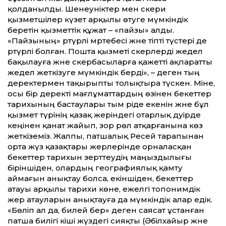
қолданылды. Шенеуніктер мен әскери
қызметшілер күзет арқылы өтуге мүмкіндік
беретін қызмет­тік құжат – «пайзы» алды.
«Пайзының» әртүрлі мәртебесі және тіпті түстері де
әртүрлі болған. Пошта қызметі әскерлерді жедел
бақылауға және әскербасыларға қажет­ті ақпарат­ты
жедел жеткізуге мүмкіндік берді», – деген тың
деректермен тақырыпты толықтыра түскен. Міне,
осы бір деректі мағлұмат­тардың өзінен бекет­тер
тарихының бастаулары тым әріде екенін және бұл
қызмет түрінің қазақ жеріндегі отарлық дәуірде
кеңінен қанат жайып, зор рөл атқарғанына көз
жеткіземіз. Жалпы, патшалық Ресей тарапынан
орта жүз қазақтары жерлерінде орналасқан
бекет­тер тарихын зерт­теудің маңыздылығы
біріншіден, олардың географиялық қамту
аймағын анықтау болса, екіншіден, бекет­тер
атауы арқылы тарихи көне, ежелгі топонимдік
жер атауларын анықтауға да мүмкіндік алар едік.
«Бөліп ал да, билей бер» деген саясат ұстанған
патша билігі кіші жүздегі сияқты (Әбілхайыр және