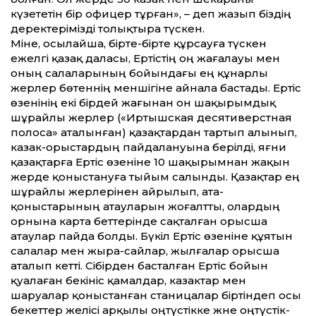
күзететін бір офицер тұрған», – деп жазып біздің
деректерімізді толықтыра түскен.
Міне, осылайша, бірте-бірте құрсауға түскен
ежелгі қазақ даласы, Ертістің оң жағалауы мен
оның салаларының бойындағы ең құнарлы
жерлер бөтеннің меншігіне айнала бастады. Ертіс
өзенінің екі бірдей жағынан он шақырымдық
шұрайлы жерлер («Иртышская десятиверстная
полоса» аталынған) қазақтардан тартып алынып,
казак-орыстардың пайдалануына берілді, яғни
қазақтарға Ертіс өзеніне 10 шақырымнан жақын
жерде қоныстануға тыйым салынды. Қазақтар ең
шұрайлы жерлерінен айрылып, ата-
қоныстарының атауларын жоғалт­ты, олардың
орнына карта бет­терінде сақталған орысша
атаулар пайда болды. Бүкіл Ертіс өзеніне құятын
салалар мен жыра-сайлар, жылғалар орысша
аталып кет­ті. Сібірден басталған Ертіс бойын
қуалаған бекініс қамалдар, казактар мен
шаруалар қоныстанған станицалар біртіндеп осы
бекет­тер желісі арқылы оңтүстікке және оңтүстік-