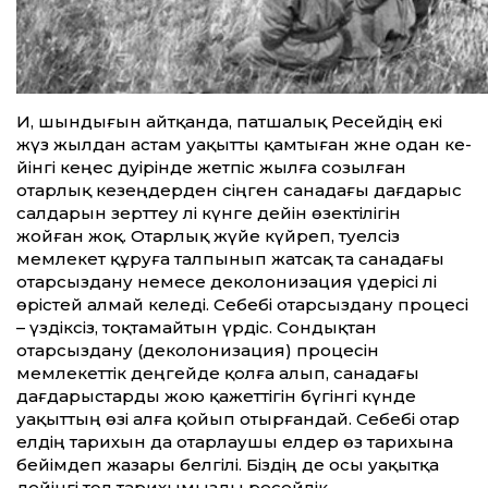
Иә, шындығын айтқанда, патшалық Ресейдің екі
жүз жылдан астам уақыт­ты қамтыған және одан ке­
йінгі кеңес дәуірінде жетпіс жылға созылған
отарлық кезеңдерден сіңген санадағы дағдарыс
салдарын зерт­теу әлі күнге де­йін өзектілігін
жойған жоқ. Отарлық жүйе күйреп, тәуелсіз
мемлекет құруға талпынып жатсақ та санадағы
отарсыздану немесе деколонизация үдерісі әлі
өрістей алмай келеді. Себебі отарсыздану процесі
– үздіксіз, тоқтамайтын үрдіс. Сондықтан
отарсыздану (деколонизация) процесін
мемлекет­тік деңгейде қолға алып, санадағы
дағдарыстарды жою қажет­тігін бүгінгі күнде
уақыт­тың өзі алға қойып отырғандай. Себебі отар
елдің тарихын да отарлаушы елдер өз тарихына
бейімдеп жазары белгілі. Біздің де осы уақытқа
де­йінгі төл тарихымызды ресейлік