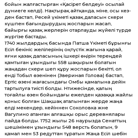
бойын жалғастырған «Қасірет белдеуі» осылай
дүниеге келді). Нақтырақ айтқанда, міне, осы кез­
ден бастап, Ресей үкіметі қазақ даласын әскери
күшпен бағындырудың жоспарын жасап,
байырғы қазақ жерлерін отарлауды жүйелі түрде
жүргізе бастады.
1740 жылдардың басында Патша Үкіметі бұрынғы
Есіл бекініс желілерінің оңтүстік жағына қарай,
яғни қазақ даласының ішкері өңірін тереңдей
қамтыған ұзындығы 558 шақырым болатын
жаңадан әскери шеп құру жоспарын бекіт­ті, ол
енді Тобыл өзенінен (Звериная Голова) бастап,
Ертіс өзені жағасындағы Омбы қамалына де­йін
тартылуға тиісті болды. Нәтижесінде, қалың
тоғайлы өзен бойындағы ежелден қазаққа жайлы
қоныс болған Шақшақ аталынған жерде жаңа
елді мекендер, ке­йіннен Соколовка және
Вагулино атанған алғашқы орыс деревнялары
пайда болды. 1752 жылы 26 наурызда Сенат­тың
шешімімен ұзындығы 548 версть болатын, 9
қамал мен 53 редут­тан тұратын Жаңа Есіл шебін