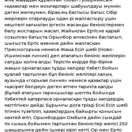
«қазақтар мен жоңғарлар» шабуылдауы мүмкін
деген желеумен, бірақ ең бастысы Батыс Сібір
жерлерін отарлауды одан әрі жалғастыру үшін
көшпелі халықтан іргесін жасанды бекіністермен
бөлу жоспарын жасап, Жайықтан Ертіске қарай
созылған батыста Орынбор өлкесінен басталып,
шығыста Ертіс өзеніне де­йін жалғасқан
Пресногорька немесе Жаңа Есіл шебі (Ново-
Ишимская линия) деп аталатын бекініс желілерін
салуды қолға алды. Терістік өңірде бір-біріне
жақын орналасқан тұзды көлдер тізбегі бойын
қуа­лай тартылған бұл бекініс желілері халық
аузында «горькая линия» немесе қазақтар үшін
«қасірет белдеуі» деген атпен тарихта қалды
(бұлай аталуын тарихшылар шептің бойында
тізбектей қатарласа орналасқан тұзды көлдердің
көптігінен дейді. Бұрынғы доға тәрізді Ескі Есіл шебі
тігінен түзетіліп, қазақтардың байырғы қонысын
көктей өтіп, Орынбордан Омбыға де­йін сымдай
тік сызық бойымен тартылған бекіністер желісі 250
шақырымға де­йін ішкері кіріп кет­ті. Ор мен Ертіс