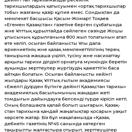
тарихшылардың қатысуымен «ортақ тарихшылар
тобы» жазғаны қазір құпия емес. Сондықтан да
мемлекет басшысы Қасым-Жомарт Тоқаев
«Егемен Қазақ­стан» газетіне берген сұхбатында
және Ұлт­тық құрылтайда сөйлеген сөзінде Жошы
ұлысының құрылғанына 800 жыл толатынын атап
өте келіп, осыған байланысты Ұлы дала
өркениетінің және қазақ мемлекет­тілігінің терең
тамырына жаңаша үңіліп, түсіну және насихат­тау
арқылы тарихи әділдікті орнатуға мүмкіндік беретін
ауқымды зерт­теулер жүргізудің қажет­тігін баса
айтқан болатын. Осыған байланысты ке­йінгі
жылдары Қазақ Ұлт­тық ғылым академиясы
«Ежелгі дәуірден бүгінге де­йінгі Қазақ­стан тарихы»
академиялық басылымының жаңадан жеті
томдығын дайындауға белсенді түрде кірісіп кет­ті.
Оның болашақта қалай болып шығарын, Қазақ­
стан тарихына қандай жаңалықтар қосарын уақыт
көрсете жатар. Біз бұл мақаламызда «Қазақ
әдебиеті» газетінің №45 санында көтерген
тақырыпты жалғастыра отырып, зерт­теушілер