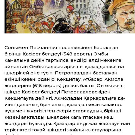
Сонымен Песчанная поселкесінен басталған
бірінші Қасірет белдеуі (548 версть) Омбы
қамалына де­йін тартылса, енді ірі елді мекенге
айналған Омбы қаласы арқылы қазақ даласына
ішкерілей ене түсіп, Петропавлдан басталған
екінші кезеңі одан әрі Көкшетау, Атбасар, Ақмола
жерлеріне (616 версть) де аяқ басты. Он екі жыл
ішінде Қасірет белдеуі Петропавловскіден
Көкшетауға де­йінгі, Ақмоладан Қарқаралыға де­
йінгі даланың бәрін алып, қазақ өлкесін казак­тар
күшімен жүргізілген әскери отарлау­дың бірінші
кезеңі аяқталды. Ежелден қалыптасқан көш
жолдары бұзылды. Қазақтар енді жаз жайлауынан
терістіктегі тоғай ішіндегі жайлы қыстауларына