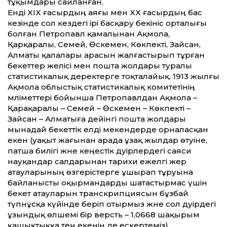
тұқымдары сайланған.
Енді XIX ғасырдың аяғы мен XX ғасырдың бас
кезінде сол кез­дегі ірі басқару бекініс орталығы
болған Петропавл қамалынан Ақмола,
Қарқаралы, Семей, Өскемен, Көкпекті, Зайсан,
Алматы қалалары арасын жалғастырып тұрған
бекет­тер желісі мен пошта жолдары туралы
статистикалық деректерге тоқталайық. 1913 жылғы
Ақмола облыстық статистикалық комитетінің
мәлімет­тері бойынша Петропавлдан Ақмола –
Қарақаралы – Семей – Өскемен – Көкпекті –
Зайсан – Алматыға де­йінгі пошта жолдары
мынадай бекет­тік елді мекендерде орналасқан
екен (уақыт жағынан арада ұзақ жылдар өтуіне,
патша билігі және кеңестік дәуірлердегі саяси
науқандар салдарынан тарихи ежелгі жер
атауларының өзгерістерге ұшырап тұруына
байланысты оқырмандарды шатастырмас үшін
бекет атауларын транскрипциясын бұзбай
түпнұсқа күйін­де беріп отырмыз және сол дәуірдегі
ұзындық өлшемі бір версть – 1,0668 шақырым
қашықтыққа тең екенін де ескертеміз).