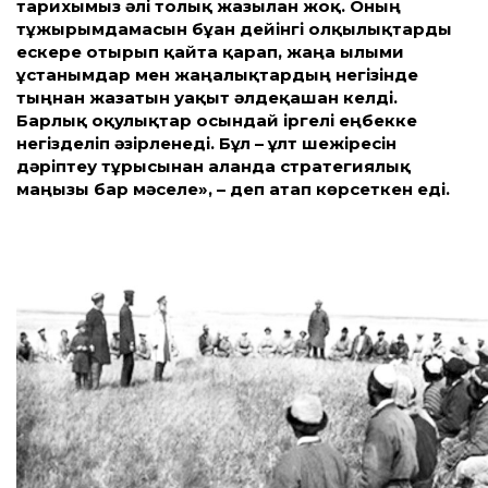
тарихымыз әлі толық жазылған жоқ. Оның
тұжырымдамасын бұған де­йінгі олқылықтарды
ескере отырып қайта қарап, жаңа ғылыми
ұстанымдар мен жаңалықтардың негізінде
тыңнан жазатын уақыт әлдеқашан келді.
Барлық оқулықтар осындай іргелі еңбекке
негізделіп әзірленеді. Бұл – ұлт шежіресін
дәріптеу тұрғысынан алғанда страте­гиялық
маңызы бар мәселе», – деп атап көрсеткен еді.