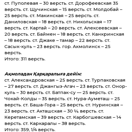
ст. Пуполевая – 30 версть. ст. Дорофеевская 35
версть. ст. Щучинская – 15 версть. ст. Молдобай –
25 версть. ст. Макинская – 25 версть. ст.
Даниловская – 18 версть. ст. Никольская – 17
версть. ст. Картай – 20 версть. ст. Алексеевская –
20 версть. ст. Баймен – 18 версть. ст. Канкринская
– 18 версть. ст. Джаке – тамар – 22 версть. ст.
Сасык-куль – 23 версть. гор. Акмолинск – 25
версть.
Итого: 311 версть.
Ақмоладан Қарқаралыға де­йін:
ст. Александровская – 25 версть. ст. Турпаковская
– 27 версть. ст. Джангыз-Агач – 23 версть. ст. Онор-
куль – 30 версть. ст. Батпак-су — 25 версть. ст.
Чокай-Колды – 35 версть. ст. Нура-Ауметаш – 25
версть. ст. Баша-Гора – 25 версть. ст. Нуринская –
23 версть. ст. Акташская – 30 ¼ версть. ст.
Керетамская – 39 версть. ст. Карбогшевская – 14
версть. ст. Каркаралы – 38 версть.
Итого: 359, 1/4 версть.