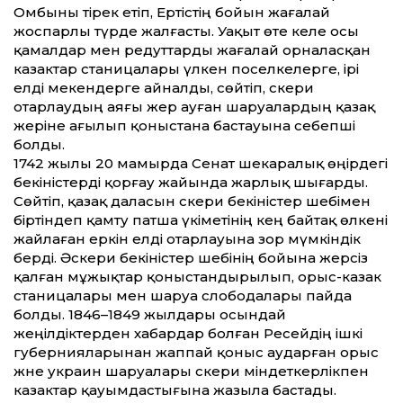
Омбыны тірек етіп, Ертістің бойын жағалай
жоспарлы түрде жалғасты. Уақыт өте келе осы
қамалдар мен редут­тарды жағалай орналасқан
казактар станицалары үлкен поселкелерге, ірі
елді мекендерге айналды, сөйтіп, әскери
отарлаудың аяғы жер ауған шаруалардың қазақ
жеріне ағылып қоныстана бастауына себепші
болды.
1742 жылы 20 мамырда Сенат шекара­лық өңірдегі
бекіністерді қорғау жайында жарлық шығарды.
Сөйтіп, қазақ даласын әскери бекіністер шебімен
біртіндеп қамту патша үкіметінің кең байтақ өлкені
жайлаған еркін елді отарлауына зор мүмкіндік
берді. Әскери бекіністер шебінің бойына жерсіз
қалған мұжықтар қоныстандырылып, орыс-казак
станицалары мен шаруа слободалары пайда
болды. 1846–1849 жылдары осындай
жеңілдіктерден хабардар болған Ресейдің ішкі
губернияларынан жаппай қоныс аударған орыс
және украин шаруалары әскери міндеткерлікпен
казактар қауымдастығына жазыла бастады.