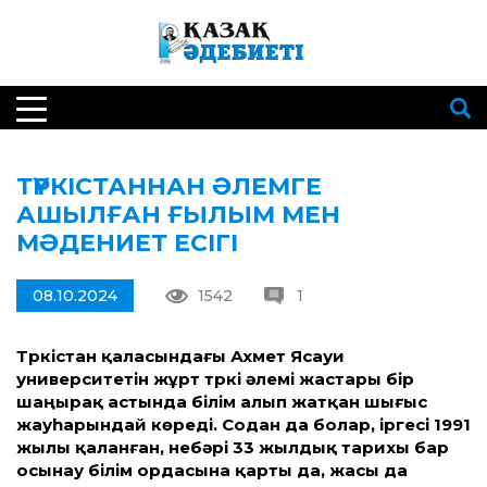
ТҮРКІСТАННАН ӘЛЕМГЕ
АШЫЛҒАН ҒЫЛЫМ МЕН
МӘДЕНИЕТ ЕСІГІ
08.10.2024
1542
1
Түркістан қаласындағы Ахмет Ясауи
университетін жұрт түркі әлемі жастары бір
шаңырақ астында білім алып жатқан шығыс
жауһарындай көреді. Содан да болар, іргесі 1991
жылы қаланған, небәрі 33 жылдық тарихы бар
осынау білім ордасына қарты да, жасы да