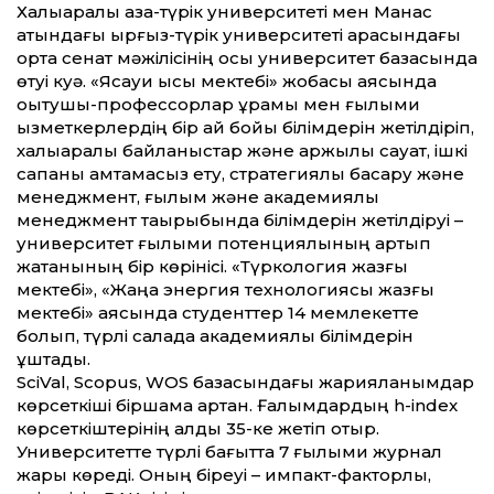
Халықаралық қазақ-түрік университеті мен Манас
атындағы қырғыз-түрік университеті арасындағы
ортақ сенат мәжілісінің осы университет базасында
өтуі куә. «Ясауи қысқы мектебі» жобасы аясында
оқытушы-профессорлар құрамы мен ғылыми
қызметкерлердің бір ай бойы білімдерін жетілдіріп,
халық­аралық байланыстар және қаржылық сауат, ішкі
сапаны қамтамасыз ету, стратегиялық басқару және
менеджмент, ғылым және академиялық
менеджмент тақырыбында білімдерін жетілдіруі –
университет ғылыми потенциялының артып
жатқанының бір көрінісі. «Түркология жазғы
мектебі», «Жаңа энергия технологиясы жазғы
мектебі» аясында студент­тер 14 мемлекет­те
болып, түрлі салада академиялық білімдерін
ұштады.
SciVal, Scopus, WOS базасындағы жарияланымдар
көрсеткіші біршама артқан. Ғалымдардың h-index
көрсеткіштерінің алды 35-ке жетіп отыр.
Университет­те түрлі бағыт­та 7 ғылыми журнал
жарық көреді. Оның біреуі – импакт-факторлы,