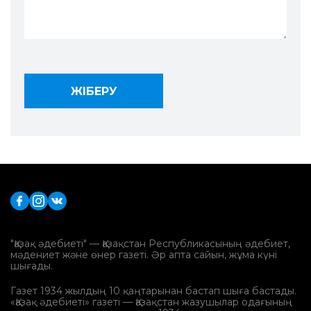
"Қазақ әдебиеті" — Қазақстан Республикасының әдебиет,
мәдениет және өнер газеті. Әр апта сайын, жұма күні
шығады.
Газет 1934 жылдың 10 қаңтарынан бастап шыға бастады.
«Қазақ әдебиеті» газеті — Қазақстан жазушылар одағының