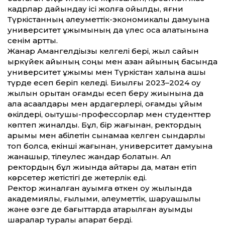
кадрлар дайындау ісі жолға қойылды, яғни
Түркістанның әлеумет­тік-экономикалық дамуына
университет ұжымының да үлес қоса алатынына
сенім арт­ты.
Жанар Амангелдіқызы келгелі бері, жыл сайын
қыркүйек айының соңы мен қазан айының басында
университет ұжымы мен Түркістан халқына ашық
түрде есеп беріп келеді. Биылғы 2023–2024 оқу
жылын қорытқан қоғамдық есеп беру жиынына да
қала ақсақалдары мен ардагерлері, қоғамдық ұйым
өкілдері, оқытушы-профессорлар мен студент­тер
көптеп жиналды. Бұл, бір жағынан, ректордың
қарымы мен қабілетін сынамаққа келген сындарлы
топ болса, екінші жағынан, университет дамуына
жанашыр, тілеулес жандар болатын. Ал
ректордың бұл жиында айтары да, мақтан етіп
көрсетер жетістігі де жетерлік еді.
Ректор жиналған қауымға өткен оқу жылында
академиялық, ғылыми, әлеумет­тік, шаруашылық
және өзге де бағыт­тарда атқарылған ауқымды
шаралар туралы ақпарат берді.