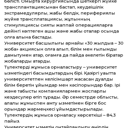
бөлісті. Омыртқа хирургиясында шеткергі жүйке
трансплантациясынан бастап, кеудеішілік
экстрамедулярлық, жабық белдік, перифериялық
жүйке трансплатациясы, жұлынның
стимуляциясы сияқты жаппай операцияларға
дейінгі көптеген ашық және жабық оталар осында
қолға алына бастады.
Университет басшылығы арнайы «30 жылдыққа – 30
жоба» акциясын қолға алып, білім мен ғылымды
дамытумен қатар, қоғамға да пайда әкелетін бірқатар
жобаларды атқарды.
Түлектерді жұмысқа орналастыру – университет
қызметіндегі басымдықтардың бірі. Қазіргі уақыт­та
университетпен келісімшарт жасасқан дуалды
білім беретін ұйымдар мен кәсіпорындар бар. Ірі
және табысты компаниялармен жоспарлы
кездесулер өтіп тұрады. Әр семестрде облыстық,
қалалық жұмыспен қамту қызметімен бірге бос
орындар жәрмеңкесі ұйымдастырылады.
Түлектердің жұмысқа орналасу көрсеткіші – 84,3
пайыз.
Университет қызметін оңтайландыру өңірдің