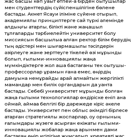
жас басшы көп уақыт өтпей-ақ бірден оқытушылар
мен студент­тердің сүйіспеншілігіне бөлене
бастады. Ахмет Ясауи іліміне сүйене отырып,
академиялық принциптерге сай түркі әлемінде
алдыңғы қатарлы, білікті және жаңашыл
тұлғаларды тәрбиелейтін университет болу
миссиясын басшылыққа алған ректор білім берудің
тың әдістері мен шығармашылық тәсілдерін
әзірлеуге және зерт­теуге тікелей өзі мұрындық
болып, ғылыми-инновациялық жаңа
мүмкіндіктерге жол аша бастағаны тек оқытушы-
профессорлар құрамын ғана емес, өңірдің
дамуына немқұрайды қарай алмайтын жергілікті
мамандар мен билік органдарын да қуанта
бастады. Себебі университет мұрындық болған
жаңа ғылыми технологиялар өндіріске еніп қана
қоймай, аймаққа белгілі бір дәрежеде кіріс әкеле
бастады. Университет пен облыс әкімдігі бірлесе
атқарған стратегиялық жоспарлар, оқу орнының
ғалымдары жүзеге асырған екіжақты ғылыми-
инновациялық жобалар жаңа қарқынмен дами
бастаған өңір игілігіне жұмсалып, креативті жас