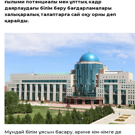
ғылыми потенциалы мен ұлт­тық кадр
даярлаудағы білім беру бағдарламалары
халықаралық талаптарға сай оқу орны деп
қарайды.
Мұндай білім ұясын басқару, әрине кім-кімге де