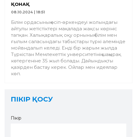
ҚОНАҚ
08.10.2024 | 18:51
Білім ордасының өсіп-өркендеуі жолындағы
айтулы жетістіктері мақалада жақсы көрініс
тапқан. Халықаралық оқу орнының білім мен
ғылым саласындағы табыстары түркі әлемінде
мойвндалып келеді. Енді бір жарым жылда
Түркістан Мемлекеттік унверситетінің шаңырақ
көтергеніне 35 жыл болады. Дайындықты
қазірден бастау керек. Ойлар мен идеялар
көп.
ПІКІР ҚОСУ
Пікір