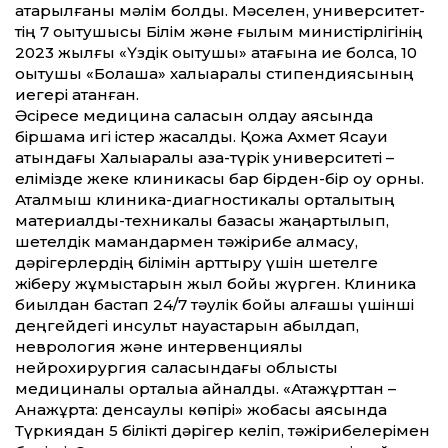
атқарылғаны мәлім болды. Мәселен, университет­
тің 7 оқытушысы Білім және ғылым министірлігінің
2023 жылғы «Үздік оқытушы» атағына ие болса, 10
оқытушы «Болашақ» халықаралық стипендиясының
иегері атанған.
Әсіресе медицина саласын қолдау аясында
біршама игі істер жасалды. Қожа Ахмет Ясауи
атындағы Халықаралық қазақ-түрік университеті –
елімізде жеке клиникасы бар бірден-бір оқу орны.
Аталмыш клиника-диагностикалық орталықтың
материалдық-техникалық базасы жаңартылып,
шетелдік мамандармен тәжірибе алмасу,
дәрігерлердің білімін арт­тыру үшін шетелге
жіберу жұмыстарын жыл бойы жүрген. Клиника
биылдан бастап 24/7 тәулік бойы алғашқы үшінші
деңгейдегі инсульт науқастарын қабылдап,
неврология және интервенциялық
нейрохирургия саласындағы облыстық
медициналық орталыққа айналды. «Атажұрт­тан –
Анажұртқа: денсаулық көпірі» жобасы аясында
Түркиядан 5 білікті дәрігер келіп, тәжірибелерімен