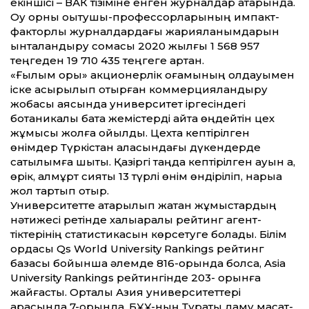
екіншісі – ВАК тізіміне енген журналдар қатарында.
Оқу орны оқытушы-профессорларының импакт-
факторлы журналдардағы жарияланымдарын
ынталандыру сомасы 2020 жылғы 1 568 957
теңгеден 19 710 435 теңгеге артқан.
«Ғылым қоры» акционерлік қоғамының қолдауымен
іске асырылып отырған коммерцияландыру
жобасы аясында университет іргесіндегі
ботаникалық бақта жемістерді қайта өңдейтін цех
жұмысы жолға қойылды. Цехта кептірілген
өнімдер Түркістан қаласындағы дүкендерде
сатылымға шықты. Қазіргі таңда кептірілген қауын қақ,
өрік, алмұрт сияқты 13 түрлі өнім өндіріліп, нарыққа
жол тартып отыр.
Университет­те атқарылып жатқан жұмыстардың
нәтижесі ретінде халық­аралық рейтинг агент­
тіктерінің статистикасын көрсетуге болады. Білім
ордасы Qs World University Rankings рейтинг
базасы бойынша әлемде 816-орында болса, Asia
University Rankings рейтингінде 203- орынға
жайғасты. Орталық Азия университет­тері
арасында 7-орында. БҰҰ-ның Тұрақты даму мақсат­