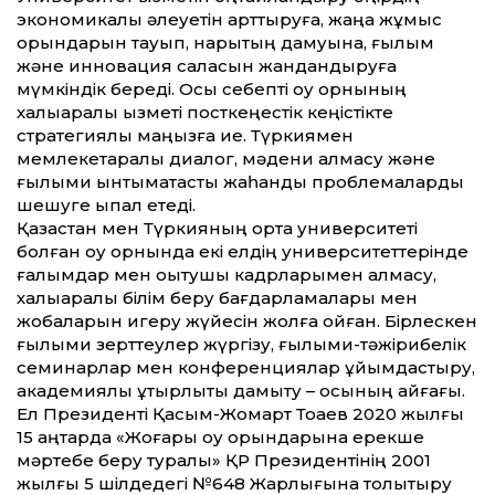
экономикалық әлеуетін арт­тыруға, жаңа жұмыс
орындарын тауып, нарықтың дамуына, ғылым
және инновация саласын жандандыруға
мүмкіндік береді. Осы себепті оқу орнының
халықаралық қызметі посткеңестік кеңістікте
стратегиялық маңызға ие. Түркиямен
мемлекетаралық диалог, мәдени алмасу және
ғылыми ынтымақтастық жаһандық проблемаларды
шешуге ықпал етеді.
Қазақстан мен Түркияның ортақ университеті
болған оқу орнында екі елдің университет­терінде
ғалымдар мен оқытушы кадрларымен алмасу,
халықаралық білім беру бағдарламалары мен
жобаларын игеру жүйесін жолға қойған. Бірлескен
ғылыми зерт­теулер жүргізу, ғылыми-тәжірибелік
семинарлар мен конференциялар ұйымдастыру,
академиялық ұтқырлықты дамыту – осының айғағы.
Ел Президенті Қасым-Жомарт Тоқаев 2020 жылғы
15 қаңтарда «Жоғары оқу орындарына ерекше
мәртебе беру туралы» ҚР Президентінің 2001
жылғы 5 шілдедегі №648 Жарлығына толықтыру