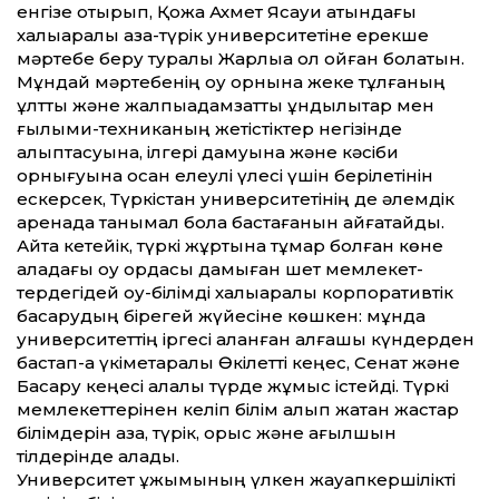
енгізе отырып, Қожа Ахмет Ясауи атындағы
халықаралық қазақ-түрік университетіне ерекше
мәртебе беру туралы Жарлыққа қол қойған болатын.
Мұндай мәртебенің оқу орнына жеке тұлғаның
ұлт­тық және жалпыадамзат­тық құндылықтар мен
ғылыми-техниканың жетістіктер негізінде
қалыптасуына, ілгері дамуына және кәсіби
орнығуына қосқан елеулі үлесі үшін берілетінін
ескерсек, Түркістан университетінің де әлемдік
аренада танымал бола бастағанын айғақтайды.
Айта кетейік, түркі жұртына тұмар болған көне
қаладағы оқу ордасы дамыған шет мемлекет­
тердегідей оқу-білімді халық­аралық корпоративтік
басқарудың бірегей жүйесіне көшкен: мұнда
университет­тің іргесі қаланған алғашқы күндерден
бастап-ақ үкіметаралық Өкілет­ті кеңес, Сенат және
Басқару кеңесі алқалы түрде жұмыс істейді. Түркі
мемлекет­терінен келіп білім алып жатқан жастар
білімдерін қазақ, түрік, орыс және ағылшын
тілдерінде алады.
Университет ұжымының үлкен жауапкершілікті