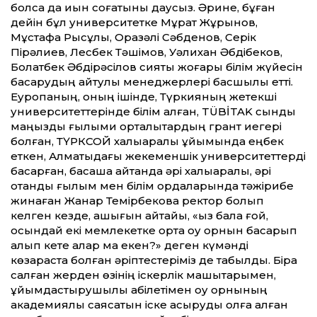
болса да қиын соғатыны дау­сыз. Әрине, бұған
дейін бұл университетке Мұрат Жұрынов,
Мұстафа Рысұлы, Оразәлі Сәбденов, Серік
Пірәлиев, Лесбек Тәшімов, Уәлихан Әбдібеков,
Болатбек Әбдірәсілов сияқты жоғары білім жүйесін
басқарудың айтулы менеджерлері басшылық ет­ті.
Еуропаның, оның ішінде, Түркияның жетекші
университет­терінде білім алған, TÜBİTAK сынды
маңызды ғылыми орталықтардың грант иегері
болған, ТҮРКСОЙ халық­аралық ұйымында еңбек
еткен, Алматыдағы жекеменшік университет­терді
басқарған, басқаша айтқанда әрі халықаралық, әрі
отандық ғылым мен білім ордаларында тәжірибе
жинаған Жанар Темірбекова ректор болып
келген кезде, ашығын айтайық, «қыз бала ғой,
осындай екі мемлекетке ортақ оқу орнын басқарып
алып кете алар ма екен?» деген күмәнді
көзқараста болған әріптестеріміз де табылды. Бірақ
салған жерден өзінің іскерлік машықтарымен,
ұйымдастырушылық қабілетімен оқу орнының
академиялық саясатын іске асыруды қолға алған