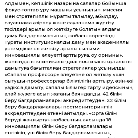
Алдымен, көпшілік назарына салалар бойынша
фокус-топтар құру машығы ұсынылып, миссия
мен стратегиялық мұрат­ты талқылау, қабылдау,
сауалнама әзірлеу және сауалнама жүргізу
тәсілдері арқылы қол жеткізуге болатын алдағы
даму бағдарламасының жобасы көрсетілді.
Тұрақты институционалдық даму мен академиялық
үстемдікке қол жеткізу арқылы ғылыми-
инновациялық әлеует­ті арт­тыруға, оқу орнының
жанындағы клиникалық-диа­гностикалық орталықты
дамытуға бағыт­талған стратегиялар ұсынылды.
«Сапалы профессор» әлеуетіне қол жеткізу үшін
оқытушы-профессорлар біліктілігін арт­тыру, өзін-өзі
үздіксіз дамыту, сапалы білімгер тарту идеясының
қалай жүзеге асып жатқаны баяндалды. 42 білім
беру бағдарламалары аккредит­теуден, 22 білім
беру бағдарламалары постмониторингтік
аккредит­теуден өткені айтылды. «Орта білім
беруді жаңғырту» жобасының аясында 18
инновациялық білім беру бағдарламалары
енгізіліп, үш білім беру бағдарламасының