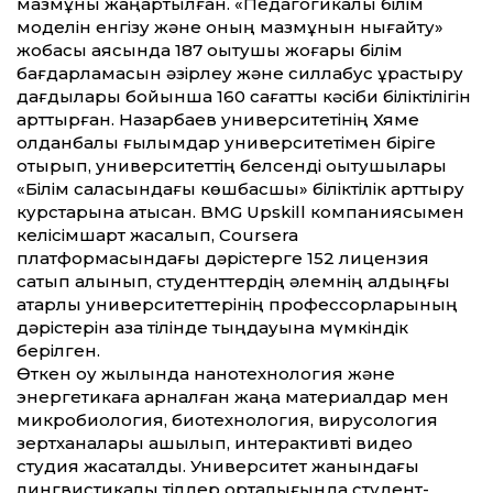
мазмұны жаңартылған. «Педагогикалық білім
моделін енгізу және оның мазмұнын нығайту»
жобасы аясында 187 оқытушы жоғары білім
бағдарламасын әзірлеу және силлабус құрастыру
дағдылары бойынша 160 сағат­тық кәсіби біліктілігін
арт­тырған. Назарбаев университетінің Хяме
қолданбалы ғылымдар университетімен біріге
отырып, университет­тің белсенді оқытушылары
«Білім саласындағы көшбасшы» біліктілік арт­тыру
курстарына қатысқан. BMG Upskill компаниясымен
келісімшарт жасалып, Coursera
платформасындағы дәрістерге 152 лицензия
сатып алынып, студент­тердің әлемнің алдыңғы
қатарлы университет­терінің профессорларының
дәрістерін қазақ тілінде тыңдауына мүмкіндік
берілген.
Өткен оқу жылында нанотехнология және
энергетикаға арналған жаңа материал­дар мен
микробиология, биотехнология, вирусология
зертханалары ашылып, интер­активті видео
студия жасақталды. Университет жанындағы
лингвистикалық тілдер орталығында студент­