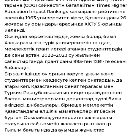
тарына (CDG) сәйкестігін бағалайтын Times Higher
Education Impact Rankings халықаралық рейтингіне
әлемнің 1963 университеті кірсе, Қазақстандағы 26
жоғары оқу орындары арасында ХҚТУ 5-орынды
иеленді.
Осындай көрсеткіштердің жемісі болар, биыл
Халықаралық қазақ-түрік университетін таңдап,
мемлекет­тік грант иегері атанған студент­тердің
де саны артқан. 2022–2023 оқу жылымен
салыстырғанда, грант саны 995-тен 1281-ге өскені
байқалады.
Бір жыл ішінде оқу орнын көруге, ұжым және
студент­термен кездесуге келген қонақтардың да
қатары көп. Қазақстанның Сенат төрағасы мен
Түркия Республикасының вице-президентінен
бастап, министрлер мен депутат­тар, түрлі билік
өкілдері, дінбасылары, бірнеше мемлекет­тің
Қазақстандағы елшілік қызметкерлері ат басын
бұрған. Осылайша, университет халықаралық
статусына сай қызметін жалғастырып жатыр.
Ғылым бағытында да ауқымды жұмыстар