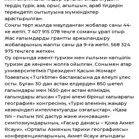
тердің түрік, қазақ, орыс, ағылшын, араб тілдерін
тереңдетіп оқытылуына мүмкіндіктер
қарастырылған.
Соңғы төрт жылда мақұлданған жобалар саны 44-
ке жетіп, 7 407 915 078 теңге соманы құрап отыр.
Жас ғалымдарды грант­тық қаржыландыру
жобаларының жалпы саны да 9-ға жетіп, 568 324
975 теңгеге жеткен.
Оқу орнында ивент-туризм мен ғылыми-көпшілік
туризм де кеңінен жолға қойылған. Сонымен қатар
университетіміз Президент Қасым-Жомарт
Тоқаевтың «Turktime» бастамасына да елеулі үлес
қосты. Бұған 30-дан астам елдерден 850 шет­ел
ғалымдары мен 1650-ден астам еліміздің
ғалымдары қатысқан «Түркі әлемі бірінші халықаралық
география» конгресінің, «Түркі әлемінің жаңару
кезеңіндегі интеллектуалдық қозғалыстар», «Қазақ
тілі – ғылым тілі: дәстүр және инновация»
симпозиумдарының, «Ғасыр данасы – Қожа Ахмет
Ясауи», «Орталық Азияның тарихи географиясы»
конференцияларының, Ахмет Ясауи атындағы