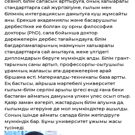
сезініп, білім сапасын арт­тыруға, оның халықаралық
стандарт­тарға сай жүргізілуіне, ғылым мен
білімнің интеграциясын дамытуға күш жұмсайты
анық. Ерекше академиялық және басқарушылық
дербестікке ие болған оқу орны философия
докторы (PhD), сала бойынша доктор
дәрежелерін дербес тағайындауға, білім
бағдарламаларының мазмұнын халықаралық
стандарт­тарға сай анықтауға, жеке үлгідегі
дипломдарын беруге мүмкіндік алды. Білім грант­
тарының саны артып, профессорлық-оқытушылық
құрамның жалақысы атақ-дәрежелеріне қарай
біршама өсті. Материалдық-техникалық база арт­ты.
Ең бастысы, айрықша мәртебелі университет
ғылым-білім серпіні арқылы іргесі енді ғана беки
бастаған аймақтың дамуына үлкен үлес қосып отыр.
Қазір заман өзгеріп, жастардың білім алуына да,
ғылымды игеруіне де мол мүмкіндіктер ашылды.
Соның ішінде аймақтық салада білім жетілдіруге
мүмкіндік бар. Бұны университет ұжымы жақсы
түсінеді.