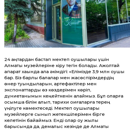
24 қаңтардан бастап мектеп оқушылары үшін
Алматы музейлеріне кіру тегін болады. Ақжолтай
ақпарат хақында қала әкімдігі: «Елімізде 3,9 млн оқушы
бар. Біз барлық балалар мен жасөспірімдердің
өнер туындыларын, артефактілер мен
экспонаттарды өз көздерімен көріп,
дүниетанымын кеңейткенін қалаймыз. Бұл оларға
қосымша білім алып, тарихи оқиғаларға терең
үңілуге көмектеседі. Мектеп оқушылары
музейлерге сынып жетекшілерімен бірге
келетінін байқаймыз. Енді олар оқу жылы
барысында да, демалыс кезінде де Алматы