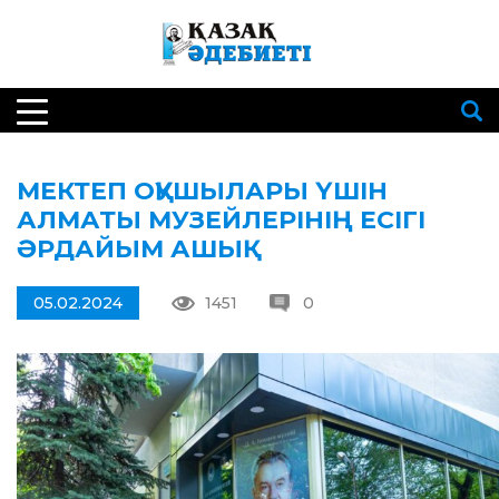
МЕКТЕП ОҚУШЫЛАРЫ ҮШІН
АЛМАТЫ МУЗЕЙЛЕРІНІҢ ЕСІГІ
ӘРДАЙЫМ АШЫҚ
05.02.2024
1451
0