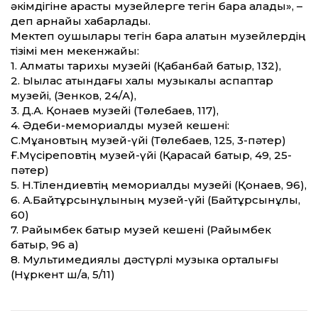
әкімдігіне қарасты музейлерге тегін бара алады», –
деп арнайы хабарлады.
Мектеп оқушылары тегін бара алатын музейлердің
тізімі мен мекенжайы:
1. Алматы тарихы музейі (Қабанбай батыр, 132),
2. Ықылас атындағы халық музыкалық аспаптар
музейі, (Зенков, 24/А),
3. Д.А. Қонаев музейі ­(Төлебаев, 117),
4. Әдеби-мемориалдық музей кешені:
С.Мұқановтың музей-үйі (Төлебаев, 125, 3-пәтер)
Ғ.Мүсіреповтің музей-үйі (Қарасай батыр, 49, 25-
пәтер)
5. Н.Тілендиевтің мемориалдық музейі (Қонаев, 96),
6. А.Байтұрсынұлының музей-үйі (Байтұрсынұлы,
60)
7. Райымбек батыр музей кешені (Райымбек
батыр, 96 а)
8. Мультимедиялық дәстүрлі музыка орталығы
(Нұркент ш/а, 5/11)