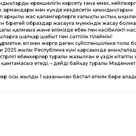
андықтардың ерекшелігін көрсету ғана емес, кейіпкерл
ін, армандары мен күнде кездесетін қиындықтарын
л арқылы жас қаламгерлерге халықтың ыстық ықыл
ын бірегей образдар жасауға мүмкіндік жасау болма
апы қалмаңыз және елімізде еңбек пен кәсібилікті нас
ларға шалқар шабыт пен сәт­тілік тілеймін!
рметке, ел мен жерге деген сүйіспеншілікке толы б
ни 2025 жылы Республика күні қарсаңында анықталад
рлігі еңбеккерлер туралы жазылған ең үздік кітаптың
 қамтамасыз етеді, – дейді байқау туралы Мәдение
лер осы жылдың 1 қазанынан бастап өтінім бере алад