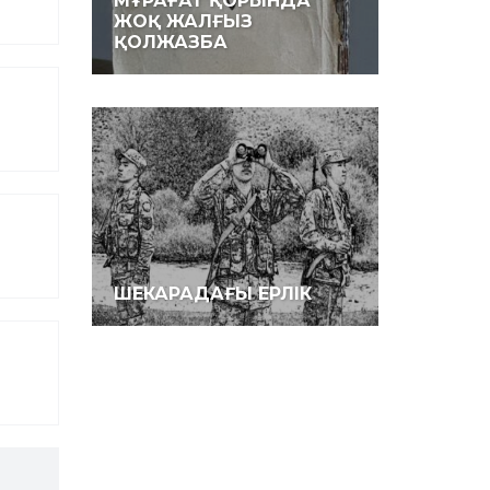
МҰРАҒАТ ҚОРЫНДА
ЖОҚ ЖАЛҒЫЗ
ҚОЛЖАЗБА
ШЕКАРАДАҒЫ ЕРЛІК