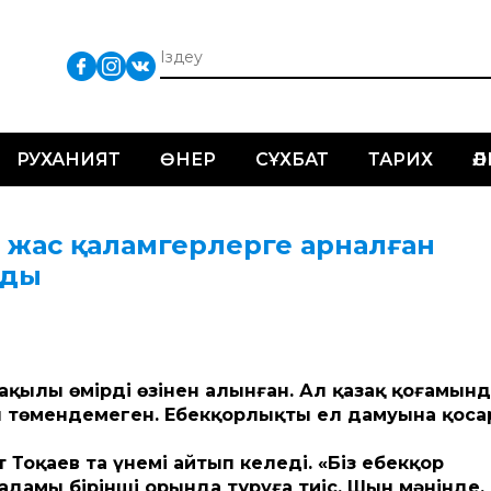
РУХАНИЯТ
ӨНЕР
СҰХБАТ
ТАРИХ
Ә
» жас қаламгерлерге арналған
нды
ақылы өмірдің өзінен алынған. Ал қазақ қоғамын
 төмендемеген. Еңбекқорлықтың ел дамуына қоса
оқаев та үнемі айтып келеді. «Біз еңбекқор
дамы бірінші орында тұруға тиіс. Шын мәнінде,