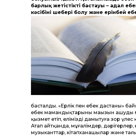
барлық жетістіктің бастауы – адал еңб
кәсібінің шебері болу және ерінбей е
басталды. «Ерлік пен еңбек дастаны» б
еңбек мамандықтарының маңызын ашуды м
қызмет етіп, елімізді дамытуға зор үле
Атап айтқанда, мұғалімдер, дәрігерлер
музыкант­тар, кітапханашылар және тағы 