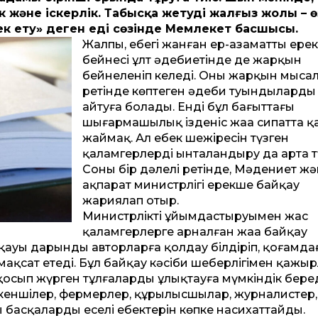
ек және іскерлік. Табысқа жетудің жалғыз жолы – ө
ңбек ету» деген еді сөзінде Мемлекет басшысы.
Жалпы, еңбегі жанған ер-азамат­тың ере
бейнесі ұлт әдебиетінде де жарқын
бейнеленіп келеді. Оның жарқын мыса
ретінде көптеген әдеби туындыларды
айтуға болады. Енді бұл бағыт­тағы
шығармашылық ізденіс жаңа сипат­та қ
жаймақ. Ал еңбек шежіресін түзген
қаламгерлерді ынталандыру да арта тү
Соның бір дәлелі ретінде, Мәдениет ж
ақпарат министрлігі ерекше байқау
жариялап отыр.
Министрліктің ұйымдастыруымен жас
қаламгерлерге арналған жаңа байқау
айқауы дарынды авторларға қолдау білдіріп, қоғамда
ақсат етеді. Бұл байқау кәсіби шеберлігімен қажы
с қосып жүрген тұлғаларды ұлықтауға мүмкіндік беред
, кеншілер, фермерлер, құрылысшылар, журналистер,
басқалардың еселі еңбектерін көпке насихат­тайды.