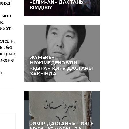
«ЕЛІМ-АЙ» ДАСТАНЫ
ердің
КІМДІКІ?
асына
қ.
ихат­
олсын.
ы. Өз
 жарық
ЖҰМЕКЕН
т және
НӘЖІМЕДЕНОВТІҢ
«ҚЫРАН ҚИЯ» ДАСТАНЫ
ы.
ХАҚЫНДА
«ӨМІР ДАСТАНЫ» – ӨЗГЕ