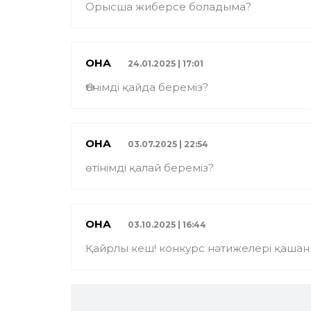
Орысша жиберсе боладыма?
ҚОНАҚ
24.01.2025 | 17:01
Өтінімді қайда береміз?
ҚОНАҚ
03.07.2025 | 22:54
өтінімді қалай береміз?
ҚОНАҚ
03.10.2025 | 16:44
Қайрлы кеш! конкурс нәтижелері қаша