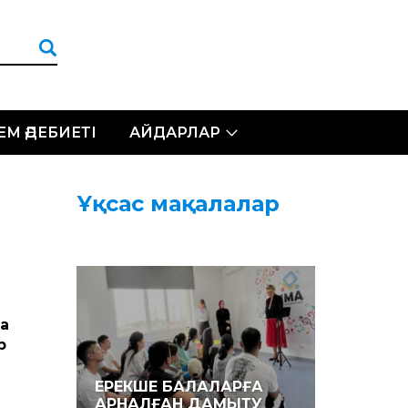
ЛЕМ ӘДЕБИЕТІ
АЙДАРЛАР
Ұқсас мақалалар
да
р
ЕРЕКШЕ БАЛАЛАРҒА
АРНАЛҒАН ДАМЫТУ