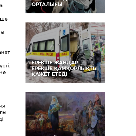
ОРТАЛЫҒЫ
з
кше
лы
анат
ЕРЕКШЕ ЖАНДАР
сті.
ЕРЕКШЕ ҚАМҚОРЛЫҚТЫ
әне
ҚАЖЕТ ЕТЕДІ
ғы
рлы
і.