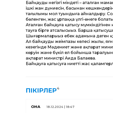
Байқаудың негізгі міндеті – аталған мам
ішкі жан дүниесін, басынан кешкендер
тағылымы мол туындыға айналдыру. Со
бөленген, жас ұрпаққа үлгі-өнеге болат
Аталған байқауға қатысу мүмкіндігінен қ
тауға бірге атсалысыңыз. Барша қатысушы
Шығармаларыңыз еңбек адамына деген құ
Ал байқаудың жеңімпазы келесі жылы, яғ
кезегінде Мәдениет және ақпарат минист
көруін және бүкіл ел бойынша таралуын
ақпарат министрі Аида Балаева.
Байқауға қатысуға ниет­ті жас қаламгер
4
ПІКІРЛЕР
ҚОНАҚ
18.12.2024 | 18:47