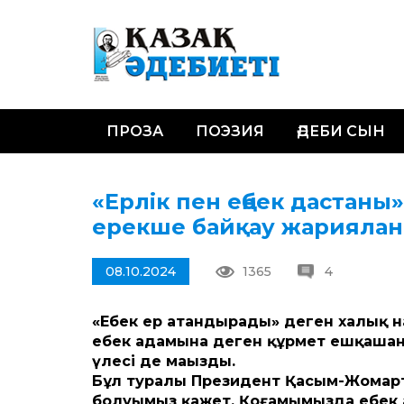
ПРОЗА
ПОЭЗИЯ
ӘДЕБИ СЫН
«Ерлік пен еңбек дастаны
ерекше байқау жарияла
08.10.2024
1365
4
«Еңбек ер атандырады» деген халық н
еңбек адамына деген құрмет ешқашан
үлесі де маңызды.
Бұл туралы Президент Қасым-Жомарт Т
болуымыз қажет. Қоғамымызда еңбек а