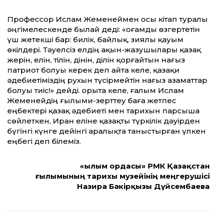
Профессор Ислам Жеменеймен осы кітап туралы
әңгімелескенде былай деді: «Қоғамды өзгертетін
үш жетекші бар: билік, байлық, зиялы қауым
өкілдері. Тәуелсіз елдің ақын-жазушылары қазақ
жерін, елін, тілін, дінін, ділін қорғайтын нағыз
патриот болуы керек деп айта келе, қазақи
әдебиетіміздің рухын түсірмейтін нағыз азаматтар
болуы тиіс!» дейді. Қорыта келе, ғалым Ислам
Жеменейдің ғылыми-зерттеу баға жетпес
еңбектері қазақ әдебиеті мен тарихын парсыша
сөйлеткен, Иран еліне қазақты түркілік дәуірден
бүгінгі күнге дейінгі аралықта таныстырған үлкен
еңбегі деп білеміз.
«Ғылым ордасы» РМК Қазақстан
ғылымының тарихы музейінің меңгерушісі
Назира Бәкірқызы Дүйсембаева