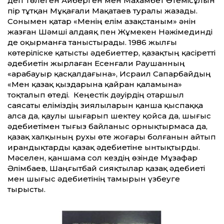
деп Төлеген Айберген мен Махамбет Өтемісұлын
пір тұтқан Мұқағали Мақатаев туралы жазады.
Сонымен қатар «Менің елім Қазақстаным» әнін
жазған Шәмші Қалдаяқ пен Жұмекен Нәжімединді
де оқырманға таныстырады. 1986 жылғы
көтеріліске қатысты әдебиеттер, қазақтың қасіретті
әдебиетін жырлаған Есенғали Раушанның
«Қарабауыр қасқалдағына», Исраил Сапарбайдың
«Мен қазақ қыздарына қайран қаламына»
тоқталып өтеді. Кеңестік дәуірдің отаршыл
саясаты еліміздің зиялыларын қанша қыспаққа
алса да, қаулы шығарып шектеу қойса да, шығыс
әдебиетімен тығыз байланыс орнықтырмаса да,
қазақ халқының рухы өте жоғары болғанын айтып
ирандықтарды қазақ әдебиетіне ынтықтырды.
Мәселен, қаншама сол кездің өзінде Мұзафар
Әлімбаев, Шаңғытбай сияқтылар қазақ әдебиеті
мен шығыс әдебиетінің тамырын үзбеуге
тырысты.