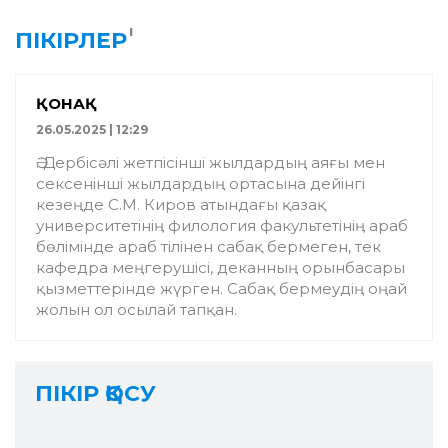
1
ПІКІРЛЕР
ҚОНАҚ
26.05.2025 | 12:29
Ә. Дербісәлі жетпісінші жылдардың аяғы мен
сексенінші жылдардың ортасына дейінгі
кезеңде С.М. Киров атындағы қазақ
университетінің филология факультетінің араб
бөлімінде араб тілінен сабақ бермеген, тек
кафедра меңгерушісі, деканның орынбасары
қызметтерінде жүрген. Сабақ бермеудің оңай
жолын ол осылай тапқан.
ПІКІР ҚОСУ