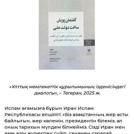
«Ұлттық мемлекеттік құрылымының ізденісіндегі
диалогы», – Тегеран, 2025 ж.
Ислам ағамызға бұрын Иран Ислам
Республикасы елшілігі: «Біз Қазақстанның жер асты
байлығын, жер көлемін, президентін білеміз, ал
оның тарихын мүлдем білмейміз. Сізді Иран мен
Қазақ елін жүрекпен сүйіп, санамен саралай