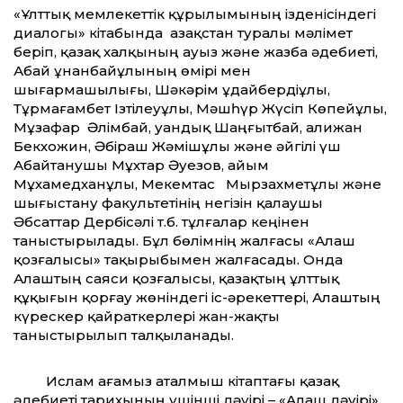
«Ұлттық мемлекеттік құрылымының ізденісіндегі
диалогы» кітабында Қазақстан туралы мәлімет
беріп, қазақ халқының ауыз және жазба әдебиеті,
Абай Құнанбайұлының өмірі мен
шығармашылығы, Шәкәрім Құдайбердіұлы,
Тұрмағамбет Ізтілеуұлы, Мәшһүр Жүсіп Көпейұлы,
Мұзафар Әлімбай, Қуандық Шаңғытбай, Қалижан
Бекхожин, Әбіраш Жәмішұлы және әйгілі үш
Абайтанушы Мұхтар Әуезов, Қайым
Мұхамедханұлы, Мекемтас Мырзахметұлы және
шығыстану факультетінің негізін қалаушы
Әбсаттар Дербісәлі т.б. тұлғалар кеңінен
таныстырылады. Бұл бөлімнің жалғасы «Алаш
қозғалысы» тақырыбымен жалғасады. Онда
Алаштың саяси қозғалысы, қазақтың ұлттық
құқығын қорғау жөніндегі іс-әрекеттері, Алаштың
күрескер қайраткерлері жан-жақты
таныстырылып талқыланады.
Ислам ағамыз аталмыш кітаптағы қазақ
әдебиеті тарихының үшінші дәуірі – «Алаш дәуірі»