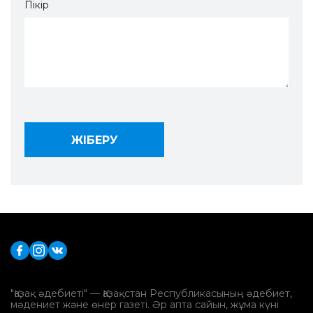
Пікір
"Қазақ әдебиеті" — Қазақстан Республикасының әдебиет,
мәдениет және өнер газеті. Әр апта сайын, жұма күні