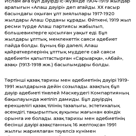
Ислам аға бұл дәуірді іс-жүзінде 1904-1919 жылдар
аралығын «Алаш дәуірі» деп атайды. ХХ ғасыр
басындағы оқыған ұлт зиялылары 1917-1920
жылдары Алаш Орданы құрады. Өйткені, 1919 жыл
ресми түрде Алаш партиясы жабылып,
большевиктерге қосылған уақыт еді. Бұл
жылдары ұлттық, мемлекеттік саяси әдебиет
пайда болды. Бұның бір дәлелі, Алаш
қайраткерлерінің ұлттық мүддеге сай саяси
әдебиетін қалыптастырған «Сарыарқа», «Абай»,
Қазақ» (1913-1918 жж.) басылымдары болды.
Төртінші қазақ тарихы мен әдебиетінің дәуірі 1919-
1991 жылдарына дейін созылады. Қазақтың бұл
дәуір әдебиеті тікелей Мәскеудегі Компартияның
бақылауында жетіліп дамиды. Бұл дәуірдің
ерекшелігі қазақ тілінің тазалығы, эстетикалық
әсемдігі, тақырыптық ауқымы жағынан өзіндік
орынға ие болады. Қазақ тарихы мен әдебиетінің
бесінші дәуірі Қазақстанның 16 желтоқсан 1991
жылғы жариялаған тәуелсіз күнімен