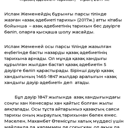
Ислам Жеменейдің бұрынғы парсы тілінде
жазған «Қазақ әдебиеті тарихы» (2017ж.) атты кітабы
бойынша – Қазақ әдебиетінің тарихын бес дәуірге
бөліп, оларға қысқаша шолу жасайды.
Ислам Жеменей осы парсы тілінде жазылған
еңбегінде басты назарды қазақ әдебиетінің
тарихына арнады. Ол мұнда қазақ хандығы
құрылған жылдан бастап қазақ әдебиетін 5
дәуірге бөліп қарастырады. Бірінші дәуір қазақ
хандығының 1465-1847 жылдар аралығын «Қазақ
хандығы дәуір әдебиеті» деп атады.
Бұл дәуір 1847 жылында Қазақ хандығындағы
соңғы хан Кенесары хан қайтыс болған жылы
аяқталады. Осы тұста айтарымыз қазақтың саяси
тарихы оның жыраулық тарихынан бөлек емес.
Мәселен, Махамбет Өтемісұлы халық мүддесі үшін
майданда да, қаламмен де соғысқан, ол ақын да,