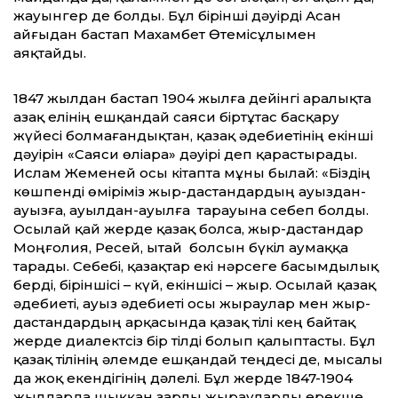
жауынгер де болды. Бұл бірінші дәуірді Асан
Қайғыдан бастап Махамбет Өтемісұлымен
аяқтайды.
1847 жылдан бастап 1904 жылға дейінгі аралықта
Қазақ елінің ешқандай саяси біртұтас басқару
жүйесі болмағандықтан, қазақ әдебиетінің екінші
дәуірін «Саяси өліара» дәуірі деп қарастырады.
Ислам Жеменей осы кітапта мұны былай: «Біздің
көшпенді өміріміз жыр-дастандардың ауыздан-
ауызға, ауылдан-ауылға тарауына себеп болды.
Осылай қай жерде қазақ болса, жыр-дастандар
Моңғолия, Ресей, Қытай болсын бүкіл аумаққа
тарады. Себебі, қазақтар екі нәрсеге басымдылық
берді, біріншісі – күй, екіншісі – жыр. Осылай қазақ
әдебиеті, ауыз әдебиеті осы жыраулар мен жыр-
дастандардың арқасында қазақ тілі кең байтақ
жерде диалектсіз бір тілді болып қалыптасты. Бұл
қазақ тілінің әлемде ешқандай теңдесі де, мысалы
да жоқ екендігінің дәлелі. Бұл жерде 1847-1904
жылдарда шыққан зарлы жырауларды ерекше