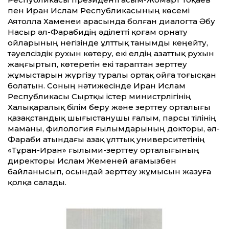
пен Иран Ислам Республикасының көсемі
Аятолла Хаменеи арасында болған диалогта Әбу
Насыр әл-Фарабидің әділетті қоғам орнату
ойларының негізінде ұлттық танымды кеңейту,
тәуелсіздік рухын көтеру, екі елдің азаттық рухын
жаңғыртып, көтеретін екі тараптан зерттеу
жұмыстарын жүргізу туралы ортақ ойға тоғысқан
болатын. Соның нәтижесінде Иран Ислам
Республикасы Сыртқы істер министрлігінің
Халықаралық білім беру және зерттеу орталығы
қазақстандық шығыстанушы ғалым, парсы тілінің
маманы, филология ғылымдарының докторы, әл-
Фараби атындағы Қазақ ұлттық университетінің
«Тұран-Иран» ғылыми-зерттеу орталығының
директоры Ислам Жеменей ағамызбен
байланысып, осындай зерттеу жұмысын жазуға
қолқа салады.