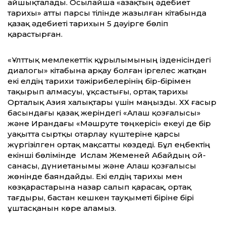
айшықталады. Осылайша «Қазақтың әдебиет
тарихы» атты парсы тілінде жазылған кітабында
қазақ әдебиеті тарихын 5 дәуірге бөліп
қарастырған.
«Ұлттық мемлекеттік құрылымының ізденісіндегі
диалогы» кітабына арқау болған іргелес жатқан
екі елдің тарихи тәжірибелерінің бір-бірімен
тақырып алмасуы, ұқсастығы, ортақ тарихы
Орталық Азия халықтары үшін маңызды. ХХ ғасыр
басындағы қазақ жеріндегі «Алаш қозғалысы»
және Ирандағы «Мәшруте төңкерісі» екеуі де бір
уақытта сыртқы отарлау күштеріне қарсы
жүргізілген ортақ мақсатты көздеді. Бұл еңбектің
екінші бөлімінде Ислам Жеменей Абайдың ой-
санасы, дүниетанымы және Алаш қозғалысы
жөнінде баяндайды. Екі елдің тарихы мен
көзқарастарына назар салып қарасақ, ортақ
тағдыры, бастан кешкен тауқыметі біріне бірі
ұштасқанын көре аламыз.