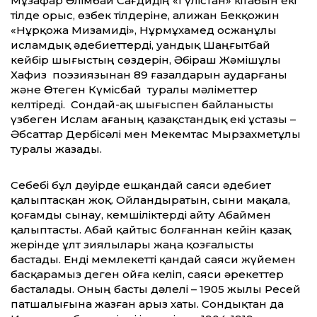
Мұзафар Әлімбай Сағдидің «Гүлістан» кітабын екі
тілде орыс, өзбек тілдеріне, Қалижан Бекқожин
«Нұрқожа Мизамиді», Нұрмұхамед Қосжанұлы
исламдық әдебиеттерді, Қуандық Шаңғытбай
кейбір шығыстың сөздерін, Әбіраш Жәмішұлы
Хафиз поэзиязынан 89 ғазалдарын аударғаны
және Өтеген Күмісбай туралы мәліметтер
келтіреді. Сондай-ақ шығыспен байланысты
үзбеген Ислам ағаның қазақстандық екі ұстазы –
Әбсаттар Дербісәлі мен Мекемтас Мырзахметұлы
туралы жазады.
Себебі бұл дәуірде ешқандай саяси әдебиет
қалыптасқан жоқ. Ойландыратын, сыни мақала,
қоғамды сынау, кемшіліктерді айту Абаймен
қалыптасты. Абай қайтыс болғаннан кейін қазақ
жерінде ұлт зиялылары жаңа қозғалысты
бастады. Енді мемлекетті қандай саяси жүйемен
басқарамыз деген ойға келіп, саяси әрекеттер
басталады. Оның басты дәлелі – 1905 жылы Ресей
патшалығына жазған арыз хаты. Сондықтан да