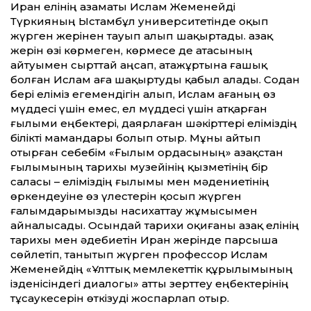
Иран елінің азаматы Ислам Жеменейді
Түркияның Ыстамбұл университетінде оқып
жүрген жерінен тауып алып шақыртады. Қазақ
жерін өзі көрмеген, көрмесе де атасының
айтуымен сырттай аңсап, атажұртына ғашық
болған Ислам аға шақыртуды қабыл алады. Содан
бері еліміз егемендігін алып, Ислам ағаның өз
мүддесі үшін емес, ел мүддесі үшін атқарған
ғылыми еңбектері, даярлаған шәкірттері еліміздің
білікті мамандары болып отыр. Мұны айтып
отырған себебім «Ғылым ордасының» Қазақстан
ғылымының тарихы музейінің қызметінің бір
саласы – еліміздің ғылымы мен мәдениетінің
өркендеуіне өз үлестерін қосып жүрген
ғалымдарымызды насихаттау жұмысымен
айналысады. Осындай тарихи оқиғаны Қазақ елінің
тарихы мен әдебиетін Иран жерінде парсыша
сөйлетіп, танытып жүрген профессор Ислам
Жеменейдің «Ұлттық мемлекеттік құрылымының
ізденісіндегі диалогы» атты зерттеу еңбектерінің
тұсаукесерін өткізуді жоспарлап отыр.