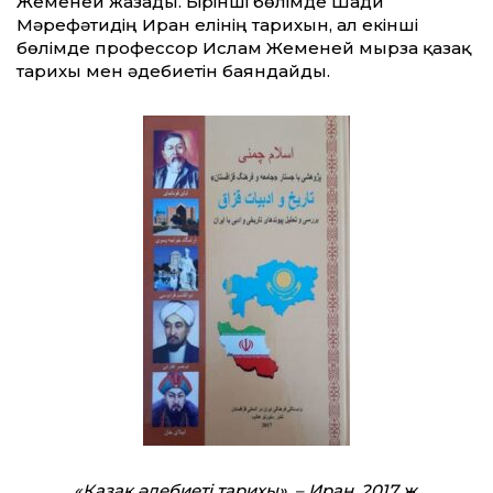
Жеменей жазады. Бірінші бөлімде Шади
Мәрефәтидің Иран елінің тарихын, ал екінші
бөлімде профессор Ислам Жеменей мырза қазақ
тарихы мен әдебиетін баяндайды.
«Қазақ әдебиеті тарихы», – Иран, 2017 ж.