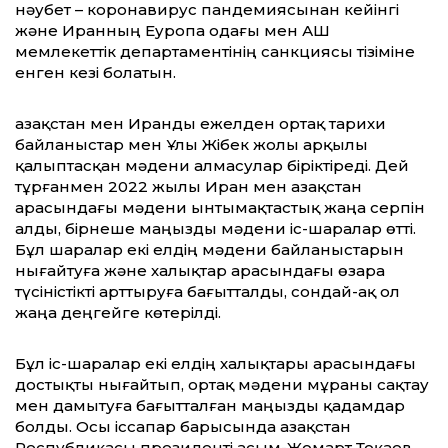
нәубет – коронавирус пандемиясынан кейінгі
және Иранның Еуропа одағы мен АҚШ
мемлекеттік департаментінің санкциясы тізіміне
енген кезі болатын.
Қазақстан мен Иранды ежелден ортақ тарихи
байланыстар мен Ұлы Жібек жолы арқылы
қалыптасқан мәдени алмасулар біріктіреді. Дей
тұрғанмен 2022 жылы Иран мен Қазақстан
арасындағы мәдени ынтымақтастық жаңа серпін
алды, бірнеше маңызды мәдени іс-шаралар өтті.
Бұл шаралар екі елдің мәдени байланыстарын
нығайтуға және халықтар арасындағы өзара
түсіністікті арттыруға бағытталды, сондай-ақ ол
жаңа деңгейге көтерілді.
Бұл іс-шаралар екі елдің халықтары арасындағы
достықты нығайтып, ортақ мәдени мұраны сақтау
мен дамытуға бағытталған маңызды қадамдар
болды. Осы іссапар барысында Қазақстан
Республикасы президенті Қасым-Жомарт Тоқаев