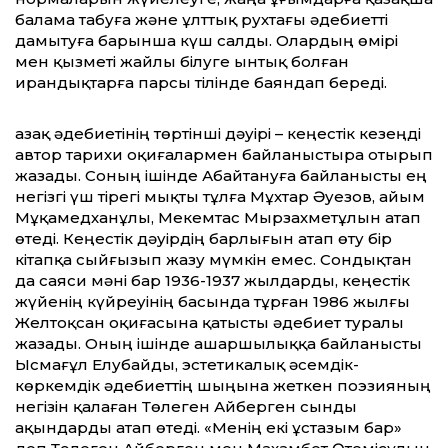
балама табуға және ұлттық рухтағы әдебиетті
дамытуға барынша күш салды. Олардың өмірі
мен қызметі жайлы білуге ынтық болған
ирандықтарға парсы тілінде баяндап береді.
Қазақ әдебиетінің төртінші дәуірі – кеңестік кезеңді
автор тарихи оқиғалармен байланыстыра отырып
жазады. Соның ішінде Абайтануға байланысты ең
негізгі үш тірегі мықты тұлға Мұхтар Әуезов, Қайым
Мұқамедханұлы, Мекемтас Мырзахметұлын атап
өтеді. Кеңестік дәуірдің барлығын атап өту бір
кітапқа сыйғызып жазу мүмкін емес. Сондықтан
да саяси мәні бар 1936-1937 жылдарды, кеңестік
жүйенің күйреуінің басында тұрған 1986 жылғы
Желтоқсан оқиғасына қатысты әдебиет туралы
жазады. Оның ішінде ашаршылыққа байланысты
Ысмағұл Елубайды, эстетикалық әсемдік-
көркемдік әдебиеттің шыңына жеткен поэзияның
негізін қалаған Төлеген Айберген сынды
ақындарды атап өтеді. «Менің екі ұстазым бар»