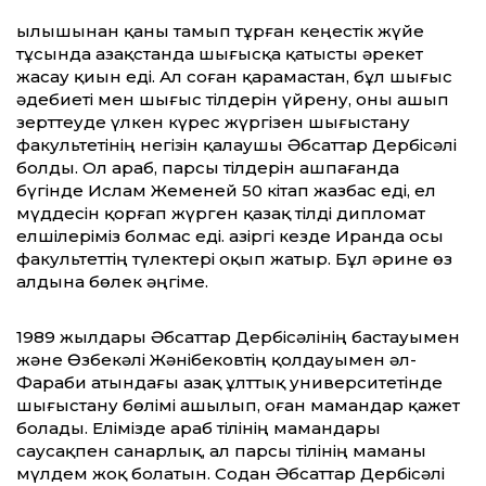
Қылышынан қаны тамып тұрған кеңестік жүйе
тұсында Қазақстанда шығысқа қатысты әрекет
жасау қиын еді. Ал соған қарамастан, бұл шығыс
әдебиеті мен шығыс тілдерін үйрену, оны ашып
зерттеуде үлкен күрес жүргізен шығыстану
факультетінің негізін қалаушы Әбсаттар Дербісәлі
болды. Ол араб, парсы тілдерін ашпағанда
бүгінде Ислам Жеменей 50 кітап жазбас еді, ел
мүддесін қорғап жүрген қазақ тілді дипломат
елшілеріміз болмас еді. Қазіргі кезде Иранда осы
факультеттің түлектері оқып жатыр. Бұл әрине өз
алдына бөлек әңгіме.
1989 жылдары Әбсаттар Дербісәлінің бастауымен
және Өзбекәлі Жәнібековтің қолдауымен әл-
Фараби атындағы Қазақ ұлттық университетінде
шығыстану бөлімі ашылып, оған мамандар қажет
болады. Елімізде араб тілінің мамандары
саусақпен санарлық, ал парсы тілінің маманы
мүлдем жоқ болатын. Содан Әбсаттар Дербісәлі