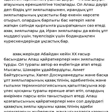
атауының ерекшелігіне тоқталады. Ол Алаш дәуірі
деп біздің ұлт зиялыларымен, ирандық ұлт
зиялыларының ұқсастығы бар екенін көрсете
отырып, олардың барлығы бас көтеріп келе
жатқан сәтінде қырғынға ұшыратқанын сөз етеді.
Қазақ зиялылары да, Иран зиялылары да өзінің ұлт
мүддесі үшін, тәуелсіздік үшін бодандықпен
күрескендерінде ұқсастық бар.
Қазақ жерінде Абайдан кейін ХХ ғасыр
басындағы Алаш қайраткерлері мен зиялылары
тұрды. Ол туралы автор өз еңбегінде атап өтеді.
Мысалы, Шәкәрім Құдайбердіұлы, Ахмет
Байтұрсынұлы, Халел Досмұхамедұлы және басқа
ұлт зиялыларының қазақ тілінің, әдебиетінің және
ғылыми терминологиясының қалыптасуына зор
үлес қосқаны туралы ерекше атап өтіп, олардың
өмірімен парсы елін таныстырып өтеді. Алаш
қозғалысының қайраткерлері мен сол дәуірдегі
қазақтың зиялы қауымы қазақ тілінің әдеби
нормаларын жүйелеуге, жаңа ұғымдарға қазақша