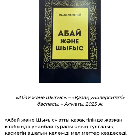
«Абай және Шығыс». – «Қазақ университеті»
баспасы, – Алматы, 2025 ж.
«Абай және Шығыс» атты қазақ тілінде жазған
кітабында Құнанбай туралы оның тұлғалық
қасиетін ашатын көлемді мәліметтер кездеседі.