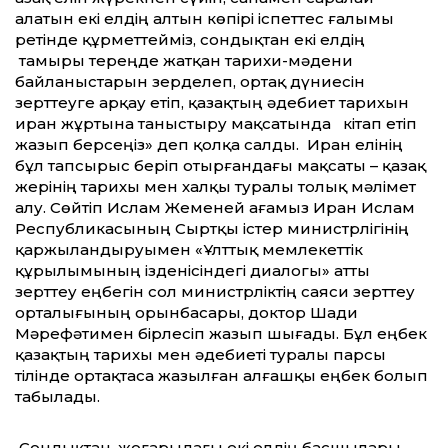
алатын екі елдің алтын көпірі іспеттес ғалымы
ретінде құрметтейміз, сондықтан екі елдің
тамыры тереңде жатқан тарихи-мәдени
байланыстарын зерделеп, ортақ дүниесін
зерттеуге арқау етіп, қазақтың әдебиет тарихын
иран жұртына таныстыру мақсатында кітап етіп
жазып берсеңіз» деп қолқа салды. Иран елінің
бұл тапсырыс беріп отырғандағы мақсаты – қазақ
жерінің тарихы мен халқы туралы толық мәлімет
алу. Сөйтіп Ислам Жеменей ағамыз Иран Ислам
Республикасының Сыртқы істер министрлігінің
қаржыландыруымен «Ұлттық мемлекеттік
құрылымының ізденісіндегі диалогы» атты
зерттеу еңбегін сол министрліктің саяси зерттеу
орталығының орынбасары, доктор Шади
Мәрефәтимен бірлесіп жазып шығады. Бұл еңбек
қазақтың тарихы мен әдебиеті туралы парсы
тілінде ортақтаса жазылған алғашқы еңбек болып
табылады.
Сондықтан, жоғарыдағы екі елдің басшылары