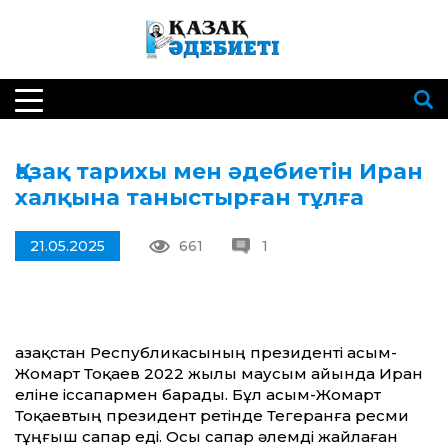
Қазақ тарихы мен әдебиетін Иран
халқына таныстырған тұлға
21.05.2025
661
1
Қазақстан Республикасының президенті Қасым-
Жомарт Тоқаев 2022 жылы маусым айында Иран
еліне іссапармен барады. Бұл Қасым-Жомарт
Тоқаевтың президент ретінде Тегеранға ресми
тұңғыш сапар еді. Осы сапар әлемді жайлаған