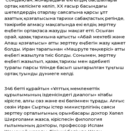
ортақ келісімге келіп, XX ғасыр басындағы
шетелдердің отарлау саясатына қарсы ұлт
азаттық қозғалысына тарихи сабақтастық ретінде,
тәжірибе алмасу мақсатында екі елдің зерттеу
еңбегін ортақтаса жазуды мақсат етті. Осыған
орай, қазақ тарихына қатысты «Абай мектебі және
Алаш қозғалысы» атты зерттеу еңбегін жазу қажет
болды. Иран тарапынан «Мәшруте төңкерісі» атты
еңбегі жазылуға тиіс болды. Сонымен, зерттеу
еңбегі жазылып, қазақ тарихы мен әдебиеті
туралы парсы тілінде басып шығарылған тұңғыш
ортақ туынды дүниеге келді.
346 бетті құрайтын «Ұлттық мемлекеттік
құрылымының ізденісіндегі диалогы» кітабы
кіріспе, алғы сөз және екі бөлімнен тұрады. Алғыс
сөзін Иран Сыртқы істер министрлігінің саяси
зерттеу орталығының орынбасары доктор Хәлел
Ширғолами жазса, кіріспесін филология
ғылымының докторы, профессор Ислам