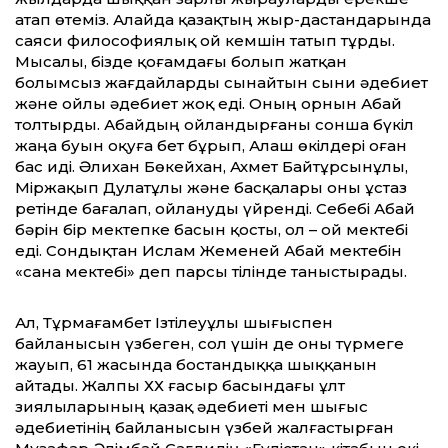
атап өтеміз. Алайда қазақтың жыр-дастандарында
саяси философиялық ой кемшін татып тұрды.
Мысалы, бізде қоғамдағы болып жатқан
болымсыз жағдайларды сынайтын сыни әдебиет
және ойлы әдебиет жоқ еді. Оның орнын Абай
толтырды. Абайдың ойландырғаны сонша бүкіл
жаңа буын оқуға бет бұрып, Алаш өкілдері оған
бас иді. Әлихан Бөкейхан, Ахмет Байтұрсынұлы,
Міржақып Дулатұлы және басқалары оны ұстаз
ретінде бағалап, ойлануды үйренді. Себебі Абай
бәрін бір мектепке басын қосты, ол – ой мектебі
еді. Сондықтан Ислам Жеменей Абай мектебін
«сана мектебі» деп парсы тілінде таныстырады.
Ал, Тұрмағамбет Ізтілеуұлы шығыспен
байланысын үзбеген, сол үшін де оны түрмеге
жауып, 61 жасында бостандыққа шыққанын
айтады. Жалпы ХХ ғасыр басындағы ұлт
зиялыларының қазақ әдебиеті мен шығыс
әдебиетінің байланысын үзбей жалғастырған