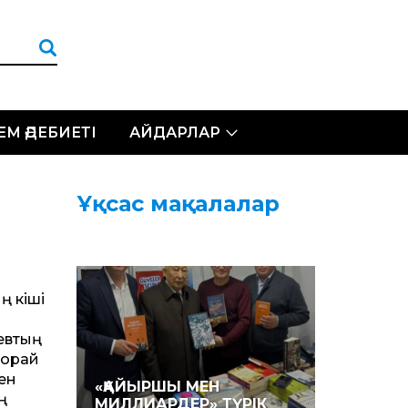
ЛЕМ ӘДЕБИЕТІ
АЙДАРЛАР
Ұқсас мақалалар
ң кіші
евтың
 орай
ген
«ҚАЙЫРШЫ МЕН
ң
МИЛЛИАРДЕР» ТҮРІК