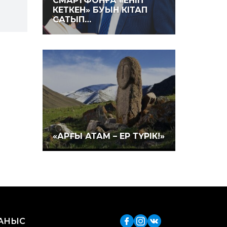
СМАРТФОНҒА «ЕНІП
КЕТКЕН» БУЫН КІТАП
САТЫП…
«АРҒЫ АТАМ – ЕР ТҮРІК!»
ЛАНЫС