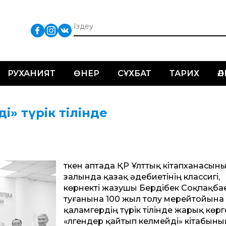
РУХАНИЯТ
ӨНЕР
СҰХБАТ
ТАРИХ
Ә
і» түрік тілінде
Өткен аптада ҚР Ұлттық кітапханасыны
залында қазақ әдебиетінің классигі,
көрнекті жазушы Бердібек Соқпақба
туғанына 100 жыл толу мерейтойына
қаламгердің түрік тілінде жарық көр
«Өлгендер қайтып келмейді» кітабыны