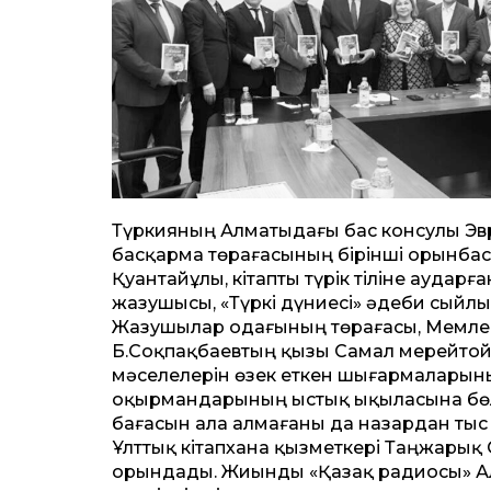
Түркияның Алматыдағы бас консулы Эв
басқарма төрағасының бірінші орынба
Қуантайұлы, кітапты түрік тіліне аудар
жазушысы, «Түркі дүниесі» әдеби сыйл
Жазушылар одағының төрағасы, Мемлеке
Б.Соқпақбаевтың қызы Самал мерейтой 
мәселелерін өзек еткен шығармаларының 
оқырмандарының ыстық ықыласына бөл
бағасын ала алмағаны да назардан тыс
Ұлттық кітапхана қызметкері Таңжарық 
орындады. Жиынды «Қазақ радиосы» А