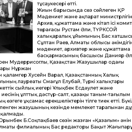
тұсаукесері өтті.
Жиын барысында сөз сөйлеген ҚР
Мәдениет және ақпарат министрлігін
Архив, құжаттама және кітап ісі комит
төрағасы Рустам Әли, ТҮРКСОЙ
халықаралық ұйымының Бас хатшыс
Сұлтан Раев, Алматы облысы әкімдігі
мәдениет, архивтер және құжаттама
басқармасының басшысы Данияр Әл
рен Мудеррисоглы, Қазақстан Жазушылар одағы
сары Нұржан
ған қаламгер Хусейн Варал, Қазақстанның Халық
ығының лауреаты Смағұл Елубай, Түркі халықтары
ттік сыйлық иегері Ұлықбек Есдәулет және
иесінің ұлттық дәстүр-салт, қазақы таным-тағылым
өзгеге ұқсамас ерекшеліктерін тілге тиек етті. Бүкі
енген жазушының кезінде мемлекет тарапынан д
 қалмады.
Орынбек Б.Соқпақбаев сөзін жазған «Қазағым» әнін
лматы филиалының Бас редакторы Бақыт Жағыпар