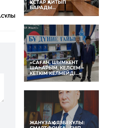
ҚҰСТАР ҚАЙТЫП
БАРАДЫ...
АСҰЛЫ
«САҒАН, ШЫМКЕНТ
ШАҺАРЫМ, КЕЛСЕМ –
КЕТКІМ КЕЛМЕЙДІ...»
ЖАНҰЗАҚ АЯЗБЕКҰЛЫ: