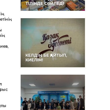
ТІЛІНДЕ СӨЙЛЕДІ
ің
етінің
ы
нің
иев,
КЕЛДІҢ БЕ ҚАЙТЫП,
КИЕЛІМ!
л
ұрыс
ұлы