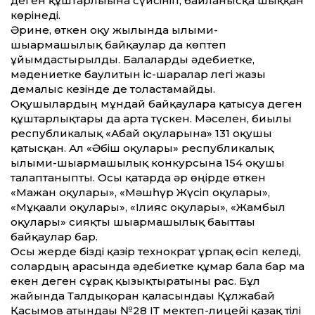
деген құштарлығына сүйсініп, байланысқа шыққан
көрінеді.
Әрине, өткен оқу жылында ғы­лыми-
шығармашылық байқаулар да көп­теп
ұйымдастырылды. Балаларды әдебиетке,
мәдениетке баулитын іс-шаралар легі жазғы
демалыс кезінде де толастамайды.
Оқушылардың мұндай байқауларға қатысуға деген
құштарлықтары да арта түскен. Мәселен, биылғы
республикалық «Абай оқуларына» 131 оқушы
қатысқан. Ал «Әбіш оқулары» республикалық
ғылыми-шығармашылық конкурсына 154 оқушы
талаптаныпты. Осы қатарда әр өңірде өткен
«Мағжан оқулары», «Мәшһүр Жүсіп оқулары»,
«Мұқағали оқулары», «Ілияс оқулары», «Жамбыл
оқулары» сияқты шығармашылық бағыт­тағы
байқаулар бар.
Осы жерде бізді қазір технократ ұрпақ өсіп келеді,
солардың арасында әдебиетке құмар бала бар ма
екен деген сұрақ қызықтыратыны рас. Бұл
жайында Талдықорған қаласындағы Құлжабай
Қасымов атындағы №28 ІТ мектеп-лицейі қазақ тілі