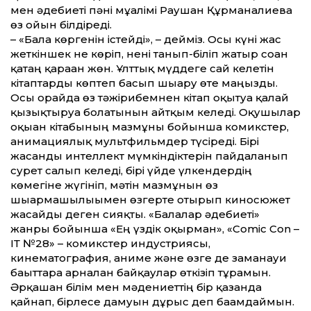
мен әдебиеті пәні мұғалімі Раушан Құрманғалиева
өз ойын білдіреді.
– «Бала көргенін істейді», – дейміз. Осы күні жас
жеткіншек не көріп, нені танып-біліп жатыр соған
қатаң қараған жөн. Ұлт­тық мүддеге сай келетін
кітаптарды көптеп басып шығару өте маңызды.
Осы орайда өз тәжірибемнен кітап оқытуға қалай
қызықтыруға болатынын айт­қым келеді. Оқушылар
оқыған кітабының мазмұны бойынша комикстер,
анимациялық мультфильмдер түсіреді. Бірі
жасанды интеллект мүмкіндіктерін пайдаланып
сурет салып келеді, бірі үйде үлкендердің
көмегіне жүгініп, мәтін мазмұнын өз
шығармашылығымен өзгерте отырып киносюжет
жасайды деген сияқты. «Балалар әдебиеті»
жанры бойынша «Ең үздік оқырман», «Comic Con –
ІТ №28» – комикстер индустриясы,
кинематография, аниме және өзге де заманауи
бағыт­тарға арналған байқау­лар өткізіп тұрамын.
Әрқашан білім мен мәдениет­тің бір қазанда
қайнап, бірлесе дамуын дұрыс деп бағамдаймын.