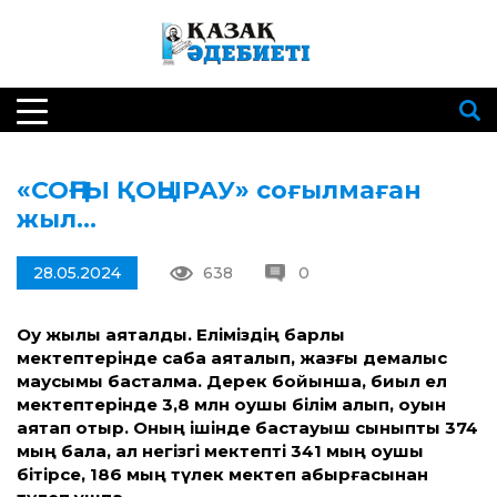
«СОҢҒЫ ҚОҢЫРАУ» соғылмаған
жыл…
28.05.2024
638
0
Оқу жылы аяқталды. Еліміздің барлық
мектептерінде сабақ аяқталып, жазғы демалыс
маусымы басталмақ. Дерек бойынша, биыл ел
мектептерінде 3,8 млн оқушы білім алып, оқуын
аяқтап отыр. Оның ішінде бастауыш сыныпты 374
мың бала, ал негізгі мектепті
341 мың оқушы
бітірсе, 186 мың түлек мектеп қабырғасынан