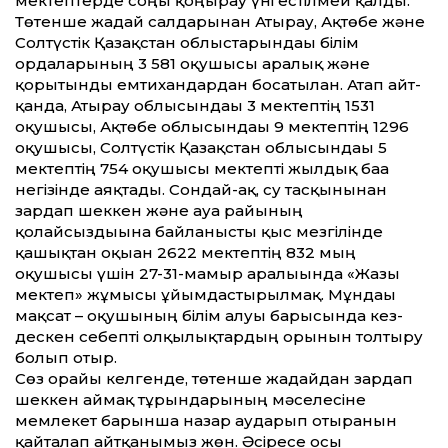
мектептерде соңғы қоңырау үні естілмей қалды.
Төтенше жағдай салдарынан Атырау, Ақтөбе және
Солтүстік Қазақ­стан облыстарындағы білім
ордаларының 3 581 оқушысы аралық және
қорытынды емтихандардан босатылған. Атап айт­
қанда, Атырау облысындағы 3 мектептің 1531
оқушысы, Ақтөбе облысындағы 9 мектептің 1296
оқушысы, Солтүстік Қазақ­стан облысындағы 5
мектептің 754 оқушысы мектепті жылдық баға
негізінде аяқтады. Сондай-ақ, су тасқынынан
зардап шеккен және ауа райының
қолайсыздығына байланысты қыс мезгілінде
қашықтан оқыған 2622 мектептің 832 мың
оқушысы үшін 27-31-мамыр аралығында «Жазғы
мектеп» жұмысы ұйымдастырылмақ. Мұндағы
мақсат – оқушының білім алуы барысында кез­
дескен себепті олқылықтардың орынын толтыру
болып отыр.
Сөз орайы келгенде, төтенше жағдайдан зардап
шеккен аймақ тұрғындарының мәселесіне
мемлекет барынша назар аударып отырғанын
қайталап айт­қанымыз жөн. Әсіресе осы