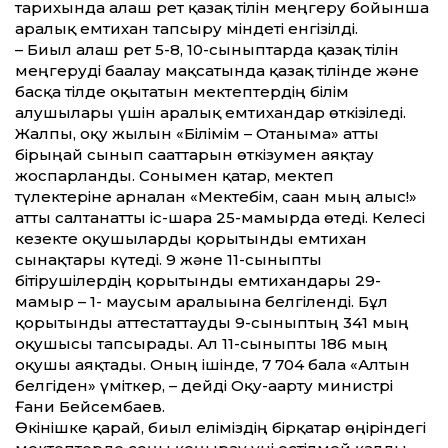
тарихында алғаш рет қазақ тілін меңгеру бойынша
аралық емтихан тапсыру міндеті енгізілді.
– Биыл алғаш рет 5-8, 10-сыныптарда қазақ тілін
меңгеруді бағалау мақсатында қазақ тілінде және
басқа тілде оқытатын мектептердің білім
алушылары үшін аралық емтихандар өткізіледі.
Жалпы, оқу жылын «Білімім – Отаныма» ат­ты
бірыңғай сынып сағат­тарын өткізумен аяқтау
жоспарланды. Сонымен қатар, мектеп
түлектеріне арналған «Мектебім, саған мың алғыс!»
ат­ты салтанат­ты іс-шара 25-мамырда өтеді. Келесі
кезекте оқушыларды қорытынды емтихан
сынақтары күтеді. 9 және 11-сыныпты
бітірушілердің қорытынды емтихандары 29-
мамыр – 1- маусым аралығына белгіленді. Бұл
қорытынды ат­тестат­тауды 9-сыныптың 341 мың
оқушысы тапсырады. Ал 11-сыныпты 186 мың
оқушы аяқтады. Оның ішінде, 7 704 бала «Алтын
белгіден» үміткер, – дейді Оқу-ағарту министрі
Ғани Бейсембаев.
Өкінішке қарай, биыл еліміздің бірқатар өңіріндегі