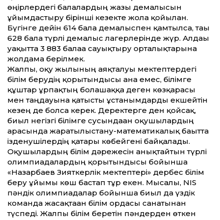
өңірлердегі балалардың жазғы демалысын
ұйымдастыру бірінші кезекте жолға қойылған.
Бүгінге дейін 614 бала демалыспен қамтылса, тағы
628 бала түрлі демалыс лагерлерінде жүр. Алдағы
уақыт­та 3 883 балаға сауықтыру орталықтарына
жолдама берілмек.
Жалпы, оқу жылының аяқталуы мектептердегі
білім берудің қорытындысы ғана емес, білімге
құштар ұрпақтың болашаққа деген көзқарасы
мен таңдауына қатысты ұстанымдарды екшейтін
кезең де болса керек. Деректерге ден қойсақ,
биыл негізгі білімге сусындаған оқушылардың
арасында жаратылыстану-математикалық бағыт­та
ізденушілердің қатары көбейгені байқалады.
Оқушылардың білім дәрежесін анықтайтын түрлі
олимпиадалардың қорытындысы бойынша
«Назарбаев Зияткерлік мектептері» дербес білім
беру ұйымы көш бастап тұр екен. Мысалы, NIS
пәндік олимпиадалар бойынша биыл да үздік
команда жасақтаған білім ордасы санатынан
түспеді. Жалпы білім беретін пәндерден өткен