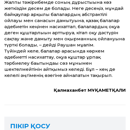
Жалпы тәжірибемде соның дұрыстығына көз
жеткіздім десем де болады. Неге десеңіз, мұндай
байқаулар арқылы балалардың абстрактілі
ойлауы мен санасын дамытуына, қазақ балалар
әдебиетін кеңінен насихат­тап, балалардың оқуға
деген құштарлығын арт­тыруға, кітап оқу дәстүрін
сақтау және дамыту мен оқырманның ойлануына
түрткі болады, – дейді Раушан мұғалім.
Түйіндей келе, балалар арасында көркем
әдебиет­ті насихат­тау, оқуға құштар ұрпақ
тәрбиелеу бағытындағы сөз мұнымен
шектелмейтінін айт­қымыз келеді. Бұл – кең де
келелі әңгіменің өзегіне айналатын тақырып.
Қалмаханбет МҰҚАМЕТҚАЛИ
ПІКІР ҚОСУ