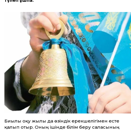
түлеп ұшпақ.
Биылғы оқу жылы да өзіндік ерекшелігімен есте
қалып отыр. Оның ішінде білім беру саласының