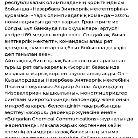
республикалық олимпиаданың қорытындысы
бойынша «Назарбаев Зияткерлік мектептерінің»
құрамасы «Үздік олимпиадалық команда – 2024»
номинациясында топ жарып, Гран-приге ие
болды. Бұл байқауда NIS оқушылары әртүрлі
үлгідегі 89 медаль жеңіп алған. Сондай-ақ, биыл
зияткерлік мектептің командасы алғаш рет
қоғамдық-гуманитарлық бағыт бойынша да үздік
деп танылған екен.
Айтпақшы, биыл қазақ балалары­ның арасынан
тұрғыш рет халықаралық «Scopus» базасында
мақаласы жарық көрген оқушы анықталды. Ол –
Қызылордадағы Назарбаев Зият­кер­лік мектебінің
11-сынып оқушысы Алдияр Аппаз. Алдиярдың
«Изовалериан қышқылының моноглицеридтер
синтезін мик­ротолқынды белсендіру және оның
микробқа қарсы белсенділігі» тақырыбындағы
зерт­теуі «Scopus» дерекқор жүйесіне енетін
«Bulgarian Chemical Communications» журналында
жарияланды. Мақала жарық көргеннен кейін
әлемнің ғалымдары қазақ баласының ғылымға