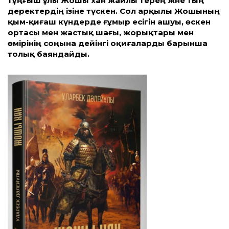
тұңғыш ұлы Жошы хан жайлы терең және тың
деректердің ізіне түскен. Сол арқылы Жошының
қым-қиғаш күндерде ғұмыр есігін ашуы, өскен
ортасы мен жастық шағы, жорықтары мен
өмірінің соңына дейінгі оқиғаларды барынша
толық баяндайды.