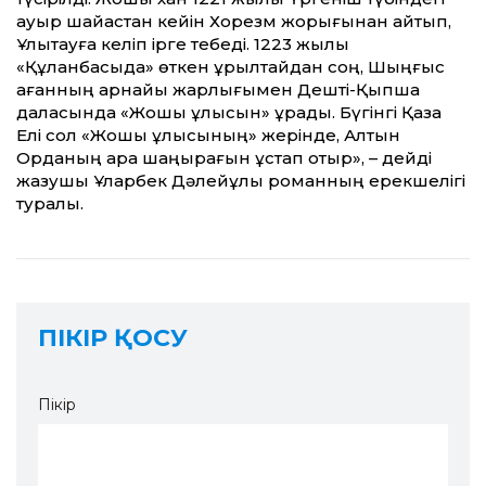
ауыр шайқастан кейін Хорезм жорығынан қайтып,
Ұлытауға келіп ірге тебеді. 1223 жылы
«Құланбасыда» өткен құрылтайдан соң, Шыңғыс
қағанның арнайы жарлығымен Дешті-Қыпшақ
даласында «Жошы ұлысын» құрады. Бүгінгі Қазақ
Елі сол «Жошы ұлысының» жерінде, Алтын
Орданың қара шаңырағын ұстап отыр», – дейді
жазушы Ұларбек Дәлейұлы романның ерекшелігі
туралы.
ПІКІР ҚОСУ
Пікір