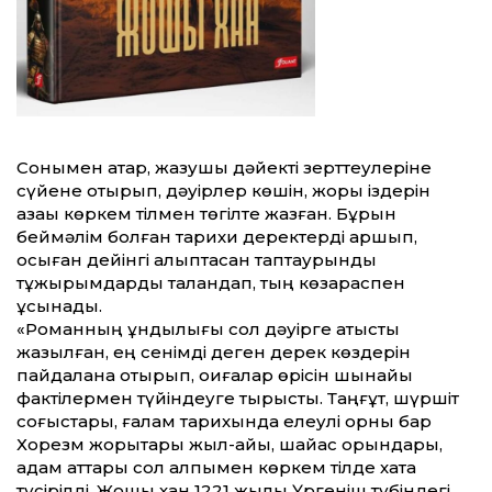
Сонымен қатар, жазушы дәйекті зерттеулеріне
сүйене отырып, дәуірлер көшін, жорық іздерін
қазақы көркем тілмен төгілте жазған. Бұрын
беймәлім болған тарихи деректерді аршып,
осыған дейінгі қалыптасқан таптаурынды
тұжырымдарды талқандап, тың көзқараспен
ұсынады.
«Романның құндылығы сол дәуірге қатысты
жазылған, ең сенімді деген дерек көздерін
пайдалана отырып, оқиғалар өрісін шынайы
фактілермен түйіндеуге тырыстық. Таңғұт, шүршіт
соғыстары, ғалам тарихында елеулі орны бар
Хорезм жорықтары жыл-айы, шайқас орындары,
адам аттары сол қалпымен көркем тілде хатқа
түсірілді. Жошы хан 1221 жылы Үргеніш түбіндегі