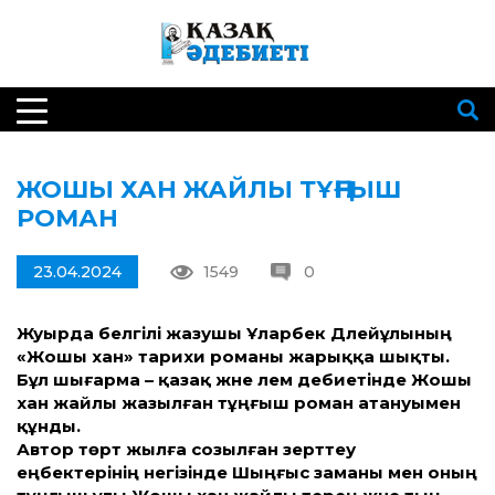
ЖОШЫ ХАН ЖАЙЛЫ ТҰҢҒЫШ
РОМАН
23.04.2024
1549
0
Жуырда белгілі жазушы Ұларбек Дәлейұлының
«Жошы хан» тарихи романы жарыққа шықты.
Бұл шығарма – қазақ және әлем әдебиетінде Жошы
хан жайлы жазылған тұңғыш роман атануымен
құнды.
Автор төрт жылға созылған зерттеу
еңбектерінің негізінде Шыңғыс заманы мен оның