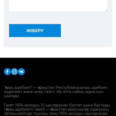
"Қазақ әдебиеті" — Қазақстан Республикасының әдебиет,
мәдениет және өнер газеті. Әр апта сайын, жұма күні
шығады.
Газет 1934 жылдың 10 қаңтарынан бастап шыға бастады.
«Қазақ әдебиеті» газеті — Қазақстан жазушылар одағының
органы ретінде тұңғыш саны 1934 жылдың қаңтарында