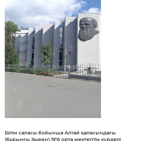
Білім саласы бойынша Алтай қаласындағы
(бұрынғы Зырян) №6 орта мектептің күрделі