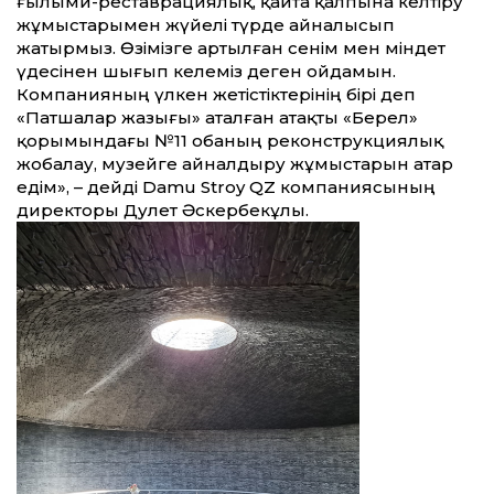
ғылыми-реставрациялық, қайта қалпына келтіру
жұмыстарымен жүйелі түрде айналысып
жатырмыз. Өзімізге артылған сенім мен міндет
үдесінен шығып келеміз деген ойдамын.
Компанияның үлкен жетістіктерінің бірі деп
«Патшалар жазығы» аталған атақты «Берел»
қорымындағы №11 обаның реконструкциялық
жобалау, музейге айналдыру жұмыстарын атар
едім», – дейді Damu Stroy QZ компаниясының
директоры Дәулет Әскербекұлы.