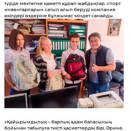
түрде мектепке қажетті құрал-жабдықтар, спорт
инвентарларын сатып алып беруді компания
өкілдері өздеріне бұлжымас міндет санайды.
«Қайырымдылық – барлық адам баласының
бойынан табылуға тиісті қасиеттердің бірі. Әрине,