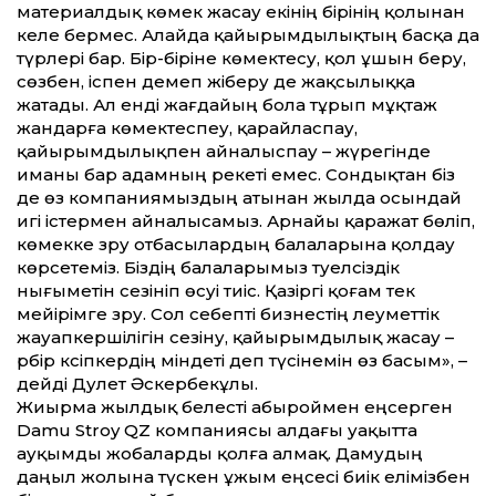
материалдық көмек жасау екінің бірінің қолынан
келе бермес. Алайда қайырымдылықтың басқа да
түрлері бар. Бір-біріне көмектесу, қол ұшын беру,
сөзбен, іспен демеп жіберу де жақсылыққа
жатады. Ал енді жағдайың бола тұрып мұқтаж
жандарға көмектеспеу, қарайласпау,
қайырымдылықпен айналыспау – жүрегінде
иманы бар адамның әрекеті емес. Сондықтан біз
де өз компаниямыздың атынан жылда осындай
игі істермен айналысамыз. Арнайы қаражат бөліп,
көмекке зәру отбасылардың балаларына қолдау
көрсетеміз. Біздің балаларымыз тәуелсіздік
нығыметін сезініп өсуі тиіс. Қазіргі қоғам тек
мейірімге зәру. Сол себепті бизнестің әлеуметтік
жауапкершілігін сезіну, қайырымдылық жасау –
әрбір кәсіпкердің міндеті деп түсінемін өз басым», –
дейді Дәулет Әскербекұлы.
Жиырма жылдық белесті абыроймен еңсерген
Damu Stroy QZ компаниясы алдағы уақытта
ауқымды жобаларды қолға алмақ. Дамудың
даңыл жолына түскен ұжым еңсесі биік елімізбен