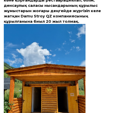
көне қорғандарды реставрациялап, білім,
денсаулық саласы нысандарының құрылыс
жұмыстарын жоғары деңгейде жүргізіп келе
жатқан Damu Stroy QZ компаниясының
құрылғанына биыл 20 жыл толмақ.