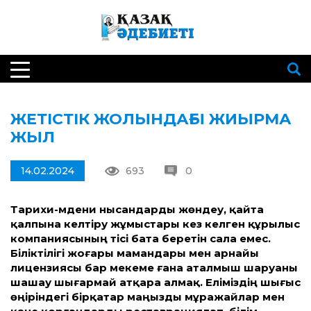
ЖЕТІСТІК ЖОЛЫНДАҒЫ ЖИЫРМА
ЖЫЛ
14.02.2024
693
0
Тарихи-мәдени нысандарды жөндеу, қайта
қалпына келтіру жұмыстары кез келген құрылыс
компаниясының тісі бата беретін сала емес.
Біліктілігі жоғары мамандары мен арнайы
лицензиясы бар мекеме ғана аталмыш шаруаны
шашау шығармай атқара алмақ. Еліміздің шығыс
өңіріндегі бірқатар маңызды мұражайлар мен