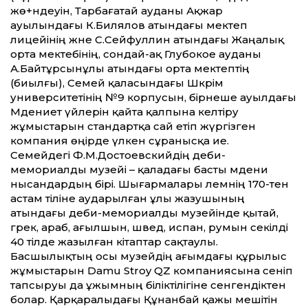
жө+ндеуін, Тарбағатай ауданы Ақжар
ауылындағы К.Билялов атындағы мектеп
лицейінің және С.Сейфуллин атындағы Жаңалық
орта мектебінің, сондай-ақ Глубокое ауданы
А.Байтұрсынұлы атындағы орта мектептің
(биылғы), Семей қаласындағы Шәкәрім
университетінің №9 корпусын, бірнеше ауылдағы
Мәдениет үйлерін қайта қалпына келтіру
жұмыстарын стандартқа сай етіп жүргізген
компания өңірде үлкен сұранысқа ие.
Семейдегі Ф.М.Достоевскийдің әдеби-
мемориалды музейі – қаладағы басты мәдени
нысандардың бірі. Шығармалары әлемнің 170-тен
астам тіліне аударылған ұлы жазушының
атындағы әдеби-мемориалды музейінде қытай,
грек, араб, ағылшын, швед, испан, румын секілді
40 тілде жазылған кітаптар сақтаулы.
Басшылықтың осы музейдің ағымдағы құрылыс
жұмыстарын Damu Stroy QZ компаниясына сеніп
тапсыруы да ұжымның біліктілігіне сенгендіктен
болар. Қарқаралыдағы Құнанбай қажы мешітін