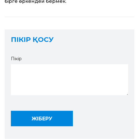
бірге өркендей бермек.
ПІКІР ҚОСУ
Пікір