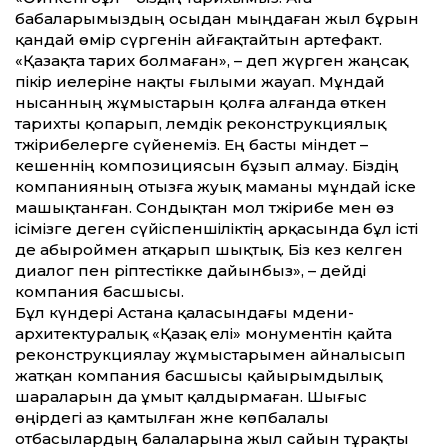
бабаларымыздың осыдан мыңдаған жыл бұрын
қандай өмір сүргенін айғақтайтын артефакт.
«Қазақта тарих болмаған», – деп жүрген жаңсақ
пікір иелеріне нақты ғылыми жауап. Мұндай
нысанның жұмыстарын қолға алғанда өткен
тарихты қопарып, әлемдік реконструкциялық
тәжірибелерге сүйенеміз. Ең басты міндет –
кешеннің композициясын бұзып алмау. Біздің
компанияның отызға жуық маманы мұндай іске
машықтанған. Сондықтан мол тәжірибе мен өз
ісімізге деген сүйіспеншіліктің арқасында бұл істі
де абыроймен атқарып шықтық. Біз кез келген
диалог пен әріптестікке дайын­быз», – дейді
компания басшысы.
Бұл күндері Астана қаласындағы мәдени-
архитектуралық «Қазақ елі» монументін қайта
реконструкциялау жұмыстарымен айналысып
жатқан компания басшысы қайырымдылық
шараларын да ұмыт қалдырмаған. Шығыс
өңірдегі аз қамтылған және көпбалалы
отбасылардың балаларына жыл сайын тұрақты