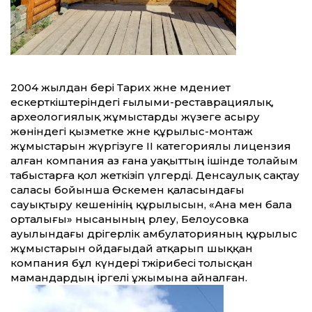
2004 жылдан бері Тарих және мәдениет
ескерткіштеріндегі ғылыми-реставрациялық,
археологиялық жұмыстарды жүзеге асыру
жөніндегі қызметке және құрылыс-монтаж
жұмыстарын жүргізуге ІІ категориялы лицензия
алған компания аз ғана уақыттың ішінде толайым
табыстарға қол жеткізіп үлгерді. Денсаулық сақтау
саласы бойынша Өскемен қаласындағы
сауықтыру кешенінің құрылысын, «Ана мен бала
орталығы» нысанының әрлеу, Белоусовка
ауылындағы дәрігерлік амбулаторияның құрылыс
жұмыстарын ойдағыдай атқарып шыққан
компания бұл күндері тәжірибесі толысқан
мамандардың іргелі ұжымына айналған.