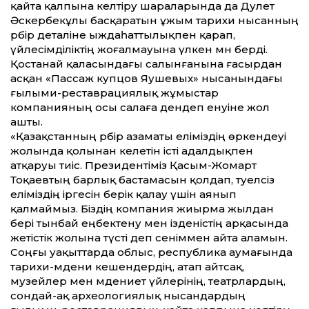
қайта қалпына келтіру шараларында да Дәулет
Әскербекұлы басқаратын ұжым тарихи нысанның
әрбір деталіне ыждаһаттылықпен қарап,
үйлесімділіктің жоғалмауына үлкен мән берді.
Қостанай қаласындағы салынғанына ғасырдан
асқан «Пассаж купцов Яушевых» нысанындағы
ғылыми-реставрациялық жұмыстар
компанияның осы салаға дендеп енуіне жол
ашты.
«Қазақстанның әрбір азаматы еліміздің өркендеуі
жолында қолынан келетін істі адалдықпен
атқаруы тиіс. Президентіміз Қасым-Жомарт
Тоқаевтың барлық бастамасын қолдап, тәуелсіз
еліміздің іргесін берік қалау үшін аянып
қалмаймыз. Біздің компания жиырма жылдан
бері тынбай еңбектену мен ізденістің арқасында
жетістік жолына түсті деп сеніммен айта аламын.
Соңғы уақыттарда облыс, республика аумағында
тарихи-мәдени кешендердің, атап айтсақ,
музейлер мен мәдениет үйлерінің, театрлардың,
сондай-ақ археологиялық нысандардың