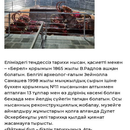
Еліміздегі теңдессіз тарихи нысан, қасиетті мекен
– «Берел» қорымын 1865 жылы В.Радлов ашқан
болатын. Белгілі археолог-ғалым Зейнолла
Самашев 1998 жылы мыңжылдық сырын ішіне
бүккен қорымның №11 нысанынан алтынмен
апталған 13 тұлпар мен өз дәуірінің көсемі болған
бекзада мен әйелдің сүйегін тапқан болатын. Осы
нысанның реконструкциялық жобалау, музейге
айналдыру жұмыстарын қолға алғанда Дәулет
Әскербекұлы әуелі тарихқа қылдай қиянат
жасамауға тырысты.
«Өйткені бұл – біздің тарихымыз. Ата-