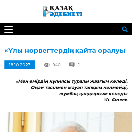
«Ұлы норвегтердің» қайта оралуы
18.10.2023
940
1
«Мен өмірдің құпиясы туралы жазғым келеді.
Оңай тәсілмен жауап тапқым келмейді,
жұмбақ қалдырғым келеді»
Ю. Фоссе