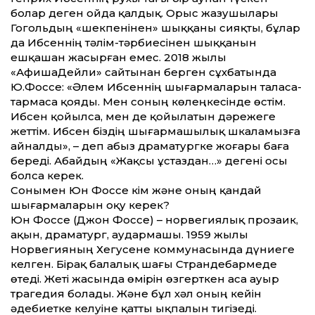
болар деген ойда қалдық. Орыс жазушылары
Гоголь­дың «шекпенінен» шыққаны сияқты, бұлар
да Ибсеннің тәлім-тәрбиесінен шыққанын
ешқашан жасырған емес. 2018 жылы
«АфишаДейли» сайтынан берген сұхбатында
Ю.Фоссе: «Әлем Ибсеннің шығармаларын таласа-
тармаса қояды. Мен соның көлеңкесінде өстім.
Ибсен қойылса, мен де қойылатын дәрежеге
жеттім. Ибсен біздің шығармашылық шкаламызға
айналды», – деп абыз драматургке жоғары баға
береді. Абайдың «Жақсы ұстаздан…» дегені осы
болса керек.
Сонымен Юн Фоссе кім және оның қандай
шығармаларын оқу керек?
Юн Фоссе (Джон Фоссе) – норвегиялық прозаик,
ақын, драматург, аудармашы. 1959 жылы
Норвегияның Хегусене коммунасында дүниеге
келген. Бірақ балалық шағы Страндебармеде
өтеді. Жеті жасында өмірін өзгерткен аса ауыр
трагедия болады. Және бұл хәл оның кейін
әдебиетке келуіне қатты ықпалын тигізеді.