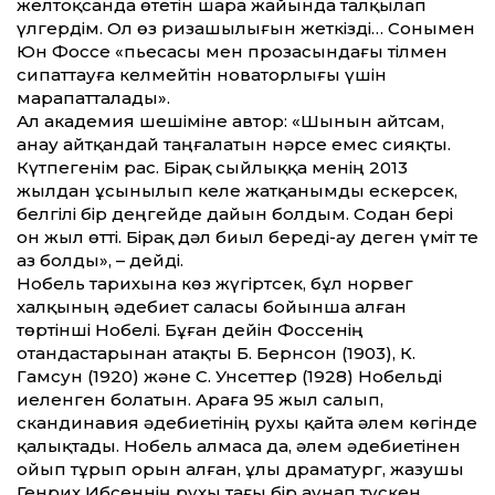
желтоқсанда өтетін шара жайында талқылап
үлгердім. Ол өз ризашылығын жеткізді… Сонымен
Юн Фоссе «пьесасы мен прозасындағы тілмен
сипаттауға келмейтін новаторлығы үшін
марапатталады».
Ал академия шешіміне автор: «Шынын айтсам,
анау айтқандай таңғалатын нәрсе емес сияқты.
Күтпегенім рас. Бірақ сыйлыққа менің 2013
жылдан ұсынылып келе жатқанымды ескерсек,
белгілі бір деңгейде дайын болдым. Содан бері
он жыл өтті. Бірақ дәл биыл береді-ау деген үміт те
аз болды», – дейді.
Нобель тарихына көз жүгіртсек, бұл норвег
халқының әдебиет саласы бойынша алған
төртінші Нобелі. Бұған дейін Фоссенің
отандастарынан атақты Б. Бернсон (1903), К.
Гамсун (1920) және С. Унсеттер (1928) Нобельді
иеленген болатын. Араға 95 жыл салып,
скандинавия әдебиетінің рухы қайта әлем көгінде
қалықтады. Нобель алмаса да, әлем әдебиетінен
ойып тұрып орын алған, ұлы драматург, жазушы
Генрих Ибсеннің рухы тағы бір аунап түскен