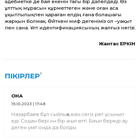
әдебиетке де бай екенін тағы бір дәлелдеді. Өз
ұлттық мұрасын құрметтеген және оған аса
ұқыптылықпен қараған елдің ғана болашағы
жарқын болмақ. Өйткені миф дегеніміз ол –уақыт
пен сана. Ұлт идентификациясының жалғыз негізі.
Жантас ЕРКІН
1
ПІКІРЛЕР
ҚОНАҚ
19.10.2023 | 17:48
Назарбаев бұл сыйлыққа өзін сегіз рет ұсынып
еді. Содан бері он бір жыл өтті. Биыл береді-ау
деген үміт онда да болды.