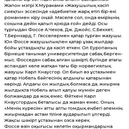
Жапон мэтрі Х.Мураками «Жазушылық кәсіп
сияқты» эссесінде «әдебиетке жарқ етіп бір-екі
романмен кіру оңай. Мәселе сол, онда өміріңнің
соңына дейін қалып қоюда ғой» дейді. Осы
тұрғыдан Фоссе А.Чехов, Дж. Джойс, С.Беккет,
Т.Бернхард, Г. Гесселермен қатар тұрған жазушы.
Юн Фоссе жазушылықпен қатар ұзақ жылдар
бойы ұстаздықты да кәсіп еткен. Ол Еуропаның
бірнеше танымал университетінде сабақ берген-
мыс. Фосседен сабақ алған шәкірті, бүгінде атағы
аспандап келе жатқан тағы бір норвегиялық
жазушы Карл Кнаусгор. Ол биыл өз ұстазымен
қатар Нобель бәйгесінің алдыңғы қатарынан
көрінді. Алдағы он жылдық болмаса да, жиырма
жылдықта Нобель алып қалуы мүмкін деген
болжамдар да жоқ емес. Өйткені Карл
Кнаусгордың беталысы да жаман емес. Оның
«Менің күресім» атты алты томдық еңбегі әлемнің
жиырмадан астам тіліне аударылып үлгерді.
Жақсы шәкірт ұстазынан озса керек.
Фоссе өзін оқығысы келетін оқырмандарына