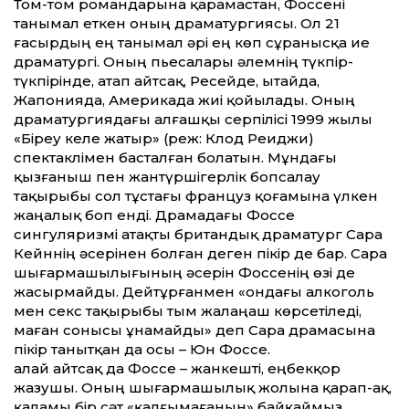
Том-том романдарына қарамастан, Фоссені
танымал еткен оның драматургиясы. Ол 21
ғасырдың ең танымал әрі ең көп сұранысқа ие
драматургі. Оның пьесалары әлемнің түкпір-
түкпірінде, атап айтсақ, Ресейде, Қытайда,
Жапонияда, Америкада жиі қойылады. Оның
драматургиядағы алғашқы серпілісі 1999 жылы
«Біреу келе жатыр» (реж: Клод Реиджи)
спектаклімен басталған болатын. Мұндағы
қызғаныш пен жантүршігерлік бопсалау
тақырыбы сол тұстағы француз қоғамына үлкен
жаңалық боп енді. Драмадағы Фоссе
сингуляризмі атақты британдық драматург Сара
Кейннің әсерінен болған деген пікір де бар. Сара
шығармашылығының әсерін Фоссенің өзі де
жасырмайды. Дейтұрғанмен «ондағы алкоголь
мен секс тақырыбы тым жалаңаш көрсетіледі,
маған сонысы ұнамайды» деп Сара драмасына
пікір танытқан да осы – Юн Фоссе.
Қалай айтсақ да Фоссе – жанкешті, еңбекқор
жазушы. Оның шығармашылық жолына қарап-ақ,
қаламы бір сәт «қалғымағанын» байқаймыз.