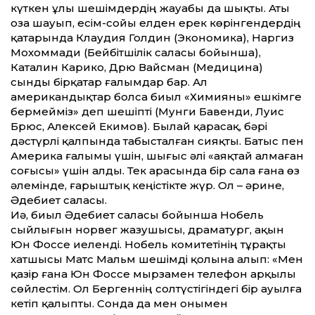
күткен ұлы шешімдердің жауабы да шықты. Аты
оза шауып, есім-сойы елден ерек көрінгендердің
қатарында Клаудия Голдин (Экономика), Наргиз
Мохоммади (Бейбітшілік саласы бойынша),
Каталин Карико, Дрю Вайсман (Медицина)
сынды бірқатар ғалымдар бар. Ал
американдықтар болса биыл «Химия­ны» ешкімге
бермейміз» деп шешіпті (Мунги Бавенди, Луис
Брюс, Алексей Екимов). Былай қарасақ, бәрі
дәстүрлі қалпында табысталған сияқты. Батыс пен
Америка ғалымы үшін, шығыс әлі «аяқтай алмаған
соғысы» үшін алды. Тек арасында бір сала ғана өз
әлемінде, ғарыштық кеңістікте жүр. Ол – әрине,
Әдебиет саласы.
Иә, биыл Әдебиет саласы бойынша Нобель
сыйлығын норвег жазушысы, драматург, ақын
Юн Фоссе иеленді. Нобель комитетінің тұрақты
хатшысы Матс Мальм шешімді қолына алып: «Мен
қазір ғана Юн Фоссе мырзамен телефон арқылы
сөйлестім. Ол Бергеннің солтүстігіндегі бір ауылға
кетіп қалыпты. Сонда да мен онымен