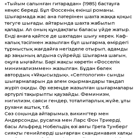
«Тыйым салынған гитарадан» (1985) бастауға
кеңес береді. Бұл Фоссенің екінші романы.
Шығармада жас ана пәтерінен шахта жаққа қоқыс
төгуге шығады. Қайтарында шахта жабылып
қалады. Ал оның құндақтағы баласы үйде жатыр.
Енді анаға қайтсе де шахтадан шығу керек. Каф­
калық тәсілмен жазылған бұл шығарма, өмірдегі
тұрмыстық жағдайға негізделе отырып, адамды
ар заңының алдына сүйрейді. Шығарма шағын,
оқуға ыңғайлы. Бәрі жақсы көретін «Фосселік
минимализм­мен» жазылған. Бұдан бөлек
автордың «Ұйқысыздық», «Септология» сынды
шығармаларын да әлем оқырмандары таңдап
жүріп оқиды. Әр кезеңде жазылған шығармалары
әртүрлі тақырыпты қаузайды. Феминизм,
нигилизм, саяси гендер, тоталитарлық жүйе, ұлы
рухани аштық, т.б.
Сөз соңында айтарымыз, викингтер мен
Андерсонды, русалка мен Ларс Фон Триерді,
басы Альфред Нобельдің өзі аяғы Грета Тунберг
сияқты генийлерді шығарған скандинавия халқы