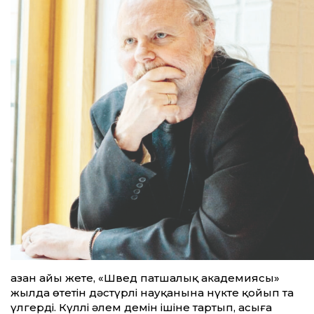
Қазан айы жете, «Швед патшалық академиясы»
жылда өтетін дәстүрлі нау­қанына нүкте қойып та
үлгерді. Күллі әлем демін ішіне тартып, асыға