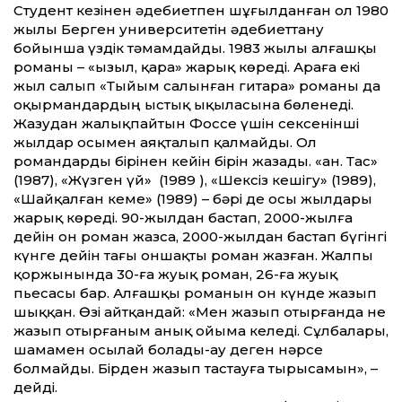
Студент кезінен әдебиетпен шұғылданған ол 1980
жылы Берген университетін әдебиеттану
бойынша үздік тәмамдайды. 1983 жылы алғашқы
романы – «Қызыл, қара» жарық көреді. Араға екі
жыл салып «Тыйым салынған гитара» романы да
оқырмандардың ыстық ықыласына бөленеді.
Жазудан жалықпайтын Фоссе үшін сексенінші
жылдар осымен аяқталып қалмайды. Ол
романдарды бірінен кейін бірін жазады. «Қан. Тас»
(1987), «Жүзген үй» (1989 ), «Шексіз кешігу» (1989),
«Шайқалған кеме» (1989) – бәрі де осы жылдары
жарық көреді. 90-жылдан бастап, 2000-жылға
дейін он роман жазса, 2000-жылдан бастап бүгінгі
күнге дейін тағы оншақты роман жазған. Жалпы
қоржынында 30-ға жуық роман, 26-ға жуық
пьесасы бар. Алғашқы романын он күнде жазып
шыққан. Өзі айтқандай: «Мен жазып отырғанда не
жазып отырғаным анық ойыма келеді. Сұлбалары,
шамамен осылай болады-ау деген нәрсе
болмайды. Бірден жазып тастауға тырысамын», –
дейді.