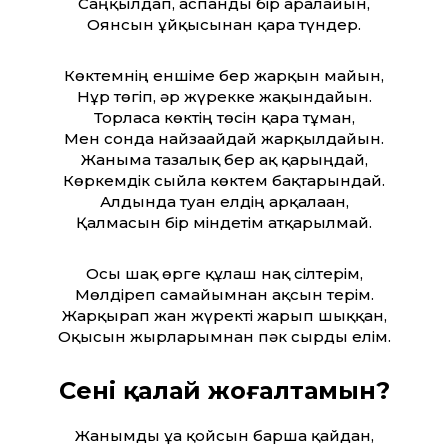
Саңқылдап, аспанды бір аралайын,
Оянсын ұйқысынан қара түндер.
Көктемнің еншіме бер жарқын майын,
Нұр төгіп, әр жүрекке жақындайын.
Торласа көктің төсін қара тұман,
Мен сонда найзағайдай жарқылдайын.
Жаныма тазалық бер ақ қарыңдай,
Көркемдік сыйла көктем бақтарындай.
Алдында туған елдің арқалаған,
Қалмасын бір міндетім атқарылмай.
Осы шақ өрге құлаш нақ сілтерім,
Мөлдіреп самайымнан ақсын терім.
Жарқырап жан жүректі жарып шыққан,
Оқысын жырларымнан пәк сырды елім.
Сені қалай жоғалтамын?
Жанымды ұға қойсын барша қайдан,