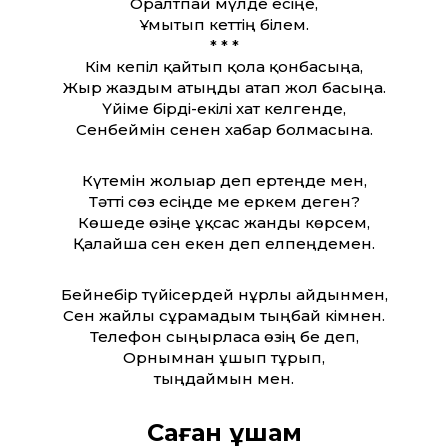
Оралтпай мүлде есіңе,
Ұмытып кеттің білем.
* * *
Кім кепіл қайтып қолға қонбасыңа,
Жыр жаздым атыңды атап жол басыңа.
Үйіме бірді-екілі хат келгенде,
Сенбеймін сенен хабар болмасына.
Күтемін жолығар деп ертеңде мен,
Тәтті сөз есіңде ме еркем деген?
Көшеде өзіңе ұқсас жанды көрсем,
Қалайша сен екен деп елпеңдемен.
Бейнебір түйісердей нұрлы айдынмен,
Сен жайлы сұрамадым тыңбай кімнен.
Телефон сыңғырласа өзің бе деп,
Орнымнан ұшып тұрып,
тыңдаймын мен.
Саған ұшам