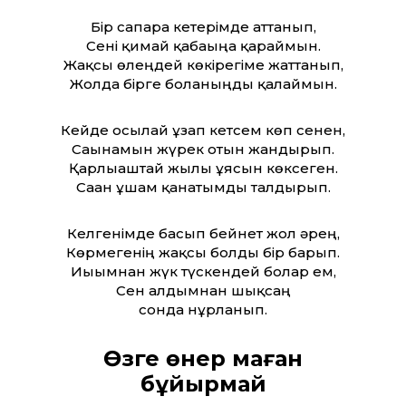
Бір сапарға кетерімде аттанып,
Сені қимай қабағыңа қараймын.
Жақсы өлеңдей көкірегіме жаттанып,
Жолда бірге болғаныңды қалаймын.
Кейде осылай ұзап кетсем көп сенен,
Сағынамын жүрек отын жандырып.
Қарлығаштай жылы ұясын көксеген.
Саған ұшам қанатымды талдырып.
Келгенімде басып бейнет жол әрең,
Көрмегенің жақсы болды бір барып.
Иығымнан жүк түскендей болар ем,
Сен алдымнан шықсаң
сонда нұрланып.
Өзге өнер маған
бұйырмай