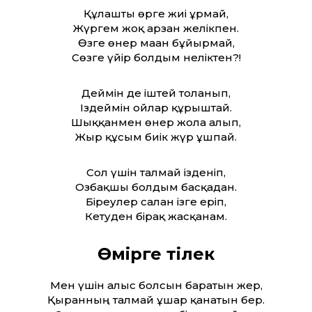
Құлашты өрге жиі ұрмай,
Жүргем жоқ арзан желікпен.
Өзге өнер маған бұйырмай,
Сөзге үйір болдым неліктен?!
Деймін де іштей толғанып,
Іздеймін ойлар құрыштай.
Шыққанмен өнер жолға алып,
Жыр құсым биік жүр ұшпай.
Сол үшін талмай ізденіп,
Озбақшы болдым басқадан.
Біреулер салған ізге еріп,
Кетуден бірақ жасқанам.
Өмірге тілек
Мен үшін алыс болсын баратын жер,
Қыранның талмай ұшар қанатын бер.