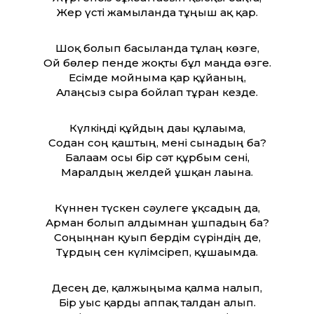
Жер үсті жамылғанда тұңғыш ақ қар.
Шоқ болып басылғанда тұлғаң көзге,
Ой бөлер пенде жоқты бұл маңда өзге.
Есімде мойныма қар құйғаның,
Алаңсыз сырға бойлап тұрған кезде.
Күлкіңді құйдың дағы құлағыма,
Содан соң қаштың, мені сынадың ба?
Балағам осы бір сәт құрбым сені,
Маралдың желдей ұшқан лағына.
Күннен түскен сәулеге ұқсадың да,
Арман болып алдымнан ұшпадың ба?
Соңыңнан қуып бердім сүріндің де,
Тұрдың сен күлімсіреп, құшағымда.
Десең де, қалжыңыма қалма налып,
Бір уыс қарды аппақ талдан алып.