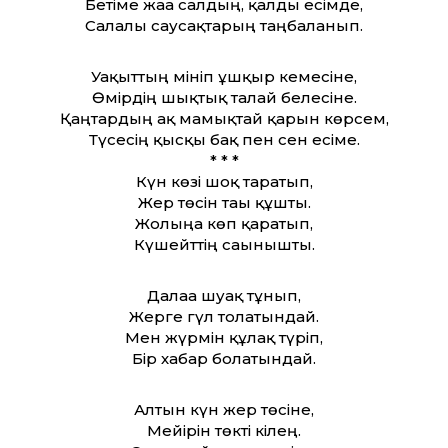
Бетіме жаға салдың, қалды есімде,
Салалы саусақтарың таңбаланып.
Уақыттың мініп ұшқыр кемесіне,
Өмірдің шықтық талай белесіне.
Қаңтардың ақ мамықтай қарын көрсем,
Түсесің қысқы бақ пен сен есіме.
* * *
Күн көзі шоқ таратып,
Жер төсін тағы құшты.
Жолыңа көп қаратып,
Күшейттің сағынышты.
Далаға шуақ тұнып,
Жерге гүл толатындай.
Мен жүрмін құлақ түріп,
Бір хабар болатындай.
Алтын күн жер төсіне,
Мейірін төкті кілең.