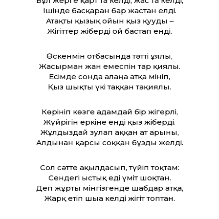
Бұл жерге қарт та келді, жас та келді,
Ішінде басқарған бар жастан елді.
Атақты қызық ойын қыз қууды –
Жігіттер жіберді ғой бастап енді.
Өскенмін отбасында тәтті ұялы,
Жасырман жан емеспін тар қиялы.
Есімде сонда алаңға атқа мініп,
Қыз шықты үкі таққан тақиялы.
Көрініп көзге адамдай бір жігерлі,
Жүйрігін еркіне енді қыз жіберді.
Жұлдыздай зулап аққан ат арыны,
Алдынан қарсы соққан бұзды желді.
Сол сәтте ақылдасып, түйіп тоқтам:
Сендегі ыстық еді үміт шоқтан.
Деп жұрты мінгізгенде шабдар атқа,
Жарқ етіп шыға келді жігіт топтан.