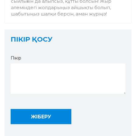
сыйлығын да алыпсыз, құтты болсын! Жыр
әлеміндегі жолдарыңыз айшықты болып,
шабытыңыз шалқи берсін, аман жүріңіз!
ПІКІР ҚОСУ
Пікір