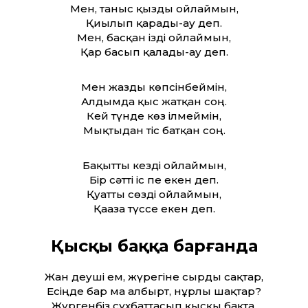
Мен, таныс қызды ойлаймын,
Қиылып қарады-ау деп.
Мен, басқан ізді ойлаймын,
Қар басып қалады-ау деп.
Мен жазды көпсінбеймін,
Алдымда қыс жатқан соң.
Кей түнде көз ілмеймін,
Мықтыдан тіс батқан соң.
Бақытты кезді ойлаймын,
Бір сәтті іс пе екен деп.
Қуатты сөзді ойлаймын,
Қағазға түссе екен деп.
Қысқы баққа барғанда
Жан деуші ем, жүрегіне сырды сақтар,
Есіңде бар ма албырт, нұрлы шақтар?
Жүргенбіз сұхбаттасып қысқы бақта,