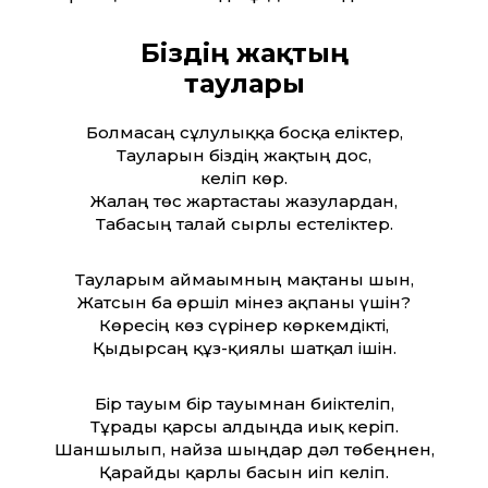
Біздің жақтың
таулары
Болмасаң сұлулыққа босқа еліктер,
Тауларын біздің жақтың дос,
келіп көр.
Жалаң төс жартастағы жазулардан,
Табасың талай сырлы естеліктер.
Тауларым аймағымның мақтаны шын,
Жатсын ба өршіл мінез ақпаны үшін?
Көресің көз сүрінер көркемдікті,
Қыдырсаң құз-қиялы шатқал ішін.
Бір тауым бір тауымнан биіктеліп,
Тұрады қарсы алдыңда иық керіп.
Шаншылып, найза шыңдар дәл төбеңнен,
Қарайды қарлы басын иіп келіп.