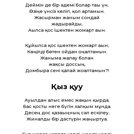
Деймін де бір әдемі болар тағы үн,
Өзіңе үнсіз келіп, қол артамын.
Жасырман жаным сондай
жадырайды,
Ағылса қос ішектен жомарт ағын.
Құйылса қос ішектен жомарт ағын,
Көңілді бөтен ойдан оңалтамын.
Жаныма жалау болған
жақсы доссың,
Домбыра сені қалай жоғалтамын?!
Қыз қуу
Ауылдан алыс емес жақын қырда,
Бас қосты неге бүгін халқым мұнда.
Десең дос қазағыңның сәл ескілеу,
Жиналды бір дәстүрін жаңғыртуға.