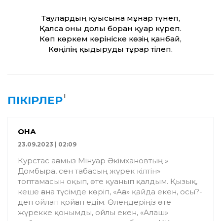
Таулардың қуысына мұнар түнеп,
Қалса оны долы боран қуар күреп.
Көп көркем көрініске көзің қанбай,
Көңілің қыдыруды тұрар тілеп.
1
ПІКІРЛЕР
ҚОНАҚ
23.09.2023 | 02:09
Курстас ағамыз Мінуар Әкімхановтың »
Домбыра, сен табасың жүрек кілтін»
топтамасын оқып, өте қуанып қалдым. Қызық,
кеше ғана түсімде көріп, «Аға» қайда екен, осы?-
деп ойлап қойған едім. Өлеңдеріңіз өте
жүрекке қонымды, ойлы екен, «Алаш»