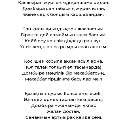
Қалжырап жүргенімді қаншама ойдан.
Домбыра сен табасың жүрек кілтін,
Өзіңе серік болдым қаршадайдан.
Сан қилы қиындықпен жағаластым,
Бірақ та дей алмаймын жаза бастым.
Кейбіреу көңілімді қалдырған күн,
Үнсіз кеп, жан сырымды саған аштым.
Қос ішек қосыла аққан асыл арна,
(Ол талай толқып әлі тасынарда)
Домбыра мәңгілік бір махаббатсың,
Махаббат тіршілікте басылар ма?!
Қазақтың дұрыс болса енді есебі,
Өзіңдей өрнекті аспап кем деседі.
Домбыра – жанымды ұқпас
жалған достан,
Санаймын артығырақ кейде сені.