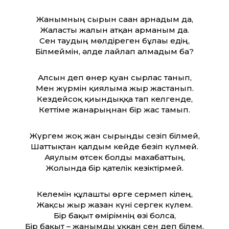
Жанымның сырын саған арнадым да,
Жалғасты жалын атқан арманым да.
Сен таудың мөлдіреген бұлағы едің,
Білмеймін, әлде лайлап алмадым ба?
Алсын деп өнер қуған сырлас танып,
Мен жүрмін қиялыма жыр жастанып.
Кездейсоқ қиындыққа тап келгенде,
Кеттіме жанарыңнан бір жас тамып.
Жүргем жоқ жан сырыңды сезіп білмей,
Шаттықтан қалдым кейде безіп күлмей.
Аяулым өтсек болды махабаттың,
Жолында бір қателік кезіктірмей.
Келемін құлашты өрге сермеп кілең,
Жақсы жыр жазған күні сергек күлем.
Бір бақыт өмірімнің өзі болса,
Бір бақыт – жанымды ұққан сен деп білем.