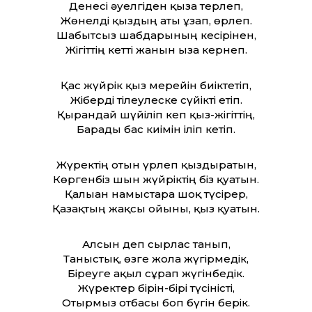
Денесі әуелгіден қыза терлеп,
Жөнелді қыздың аты ұзап, өрлеп.
Шабытсыз шабдарының кесірінен,
Жігіттің кетті жанын ыза кернеп.
Қас жүйрік қыз мерейін биіктетіп,
Жіберді тілеулеске сүйікті етіп.
Қырандай шүйіліп кеп қыз-жігіттің,
Барады бас киімін іліп кетіп.
Жүректің отын үрлеп қыздыратын,
Көргенбіз шын жүйріктің біз қуатын.
Қалғыған намыстарға шоқ түсірер,
Қазақтың жақсы ойыны, қыз қуатын.
Алсын деп сырлас танып,
Таныстық, өзге жолға жүгірмедік,
Біреуге ақыл сұрап жүгінбедік.
Жүректер бірін-бірі түсіністі,
Отырмыз отбасы боп бүгін берік.