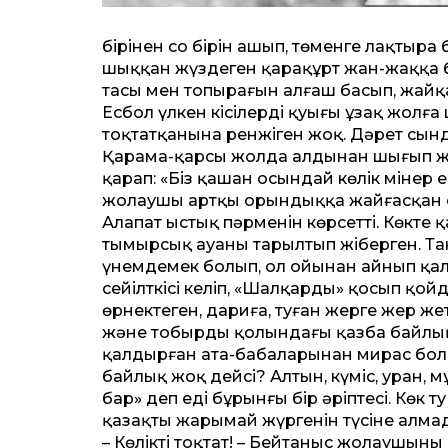
бірінен соң бірін ашып, төменге лақтыр
шыққан жүздеген қарақұрт жан-жаққа б
тасы мен топырағын алғаш басып, жайқала
Есбол үлкен кісілердің қуығы ұзақ жолғ
тоқтатқанына ренжіген жоқ. Дәрет сынды
Қарама-қарсы жолда алдынан шығып жүй
қарап: «Біз қашан осындай көлік мінер ек
жолаушы артқы орындыққа жайғасқан соң 
Алапат ыстық пәрменін көрсет­ті. Көкте 
тымырсық ауаны тарылтып жіберген. Так
үнемдемек болып, ол ойынан айнып қалды.
сейілткісі келіп, «Шалқарды» қосып қо
өрнектеген, дариға, туған жерге жер ж
және тобырдың қолындағы қазба байлықт
қалдырған ата-бабаларынан мирас болы
байлық жоқ дейсің? Алтын, күміс, уран,
бар» деп еді бұрынғы бір әріптесі. Көк 
қазақтың жарымай жүргенін түсіне алмады
– Көлікті тоқтат! – Бейтаныс жолаушының