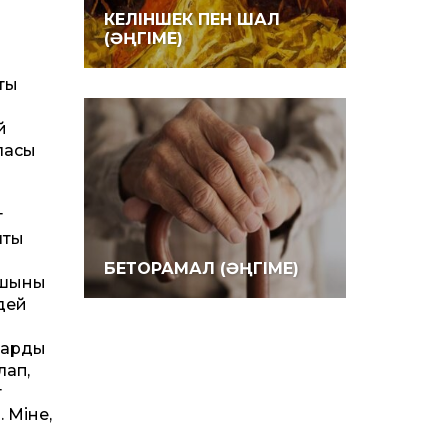
КЕЛІНШЕК ПЕН ШАЛ
(ӘҢГІМЕ)
ты
й
ласы
т
чты
БЕТОРАМАЛ (ӘҢГІМЕ)
ушының
дей
лардың
лап,
т
 Міне,