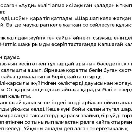
осаған «Ауди» көлігі алма исі аңқыған қаладан ытқып
п:
п еді, шойын қара тіл қатпады. «Шаршап келе жатқан
й. Өзі де маужырап келе жатқан соң сөйлесуге құлық
өлік жылдам жүйіткіген сайын әйнектің сызғыш енінде
Жетпіс шақырымды еңсеріп тастағанда Қап­шағай қа
н дауыс.
ығын кесіп өткен тұлпардай арынын бәсеңдетіп, кіл
к салғышты ашып, бірнеше қораптың белін буған скот
і сайға домалатып жіберіп, қайта отырды.
ерсілі-қарсылы жүйіткіген көліктердің дауысынан жола
. Ол қарсы алдындағы айнаға қарады. Әлгі еңгезер
рап қалыпты.
і. Капшағай қаласы шетіндегі көзді арбаған ойынхана
дың ұйқысы келді. Кеше күні бойы қаланы түгел шар
рағанда таксистердің қарасы азайып, бір үйдің төр
п өтінген соң тынығып алмастан рөлге қайта отырған.
неп келеді. Ұйқыны ашады деп алған энергетикалық