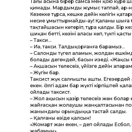
Таңғы асына бірер самса мен қою күрең 
қимады. Мардымды жұмыс таппай, ар-на
Кезекке тұрса, кешке дейін көлігін қаңт
несие ұмыт­тырмайды-ау! Қаланың шыға 
тақтайшасын көтеріп, тұра қалды. Бір ке
шиқан бет­ті, көзінің аласы көп, түкті қасты
– Такси…
– Иә, такси. Талдықорғанға барамыз…
– Салонды түгел аламын, жолдан ешкімді
болады дегендей, басын изеді. «Жақсы
– Ақшасын төлесеңіз, үйіңізге дейін апар
– Жүгім бар.
Таксист жүк салғышты ашты. Еңгезерде
екен. Әлгі адам бар жүкті кірпіштей қал
ойлады таксист.
– Жол ақысын қазір төлесеңіз жөн болар
жайғасқан жолаушы жанқалтасынан портмо
жанындағы орындыққа тастай салды.
– Қалғаны өзіңде қалсын!
«Жомарт жан екен, – деп ойлады Есбол, –
жабамын».