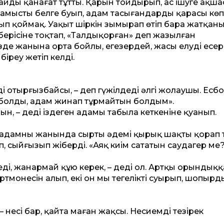
шайды қанағат тұт­ты. Қарын тойдырып, ас ішуге ақш
мысты белге буып, адам тасығандардың қарасы көп 
арып қоймақ. Уақыт шіркін зымырап өтіп бара жатқан
берісіне тоқтап, «Талдықорған» деп жазылған
з­де жанына орта бойлы, еңгезердей, жасы елуді еңсер
 біреу жетіп келді.
 отырғызбайсың, – деп гүжілдеді әлгі жолаушы. Есб
 болды, адам жинап тұрмайтын болдым».
амын, – деді іздеген адамы табыла кеткеніне қуанып.
й адамның жанында сырты әдемі қырық шақты қорап 
ап, сыйғызып жіберді. «Аяқ киім сататын саудагер ме
 еді, жанармай құю керек, – деді ол. Артқы орындыққ
несін алып, екі он мың теңгелікті суырып, шопырды
 несі бар, қайта маған жақсы. Несиемді тезірек