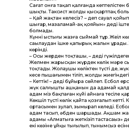
Сағат онға тақап қалғанда кептелістен б
шықты. Таксист жолды қысқартпақ болы
– Қай жақтан келесіз? – деп сауал қойы
шығар, мазаламай-ақ қояйын» деді іште
болмады.
Күннің ыстығы жазға сыймай тұр. Жеңіл к
саңылаудан ішке қапырық жалын ұрады. 
көрінді.
– Осы жерден тоқташы, – деді гүжілдеге
Желмен жарысқан жүрдек көлік мәре сыз
тоқтады. Жолаушы көліктен түсті де, жү
кеңсе пышағымен тіліп, жолдың жиегіндег
– Кет­тік! – деді бұйыра сөйлеп. Есбол 
жүк салғышты ашқанын да аңдамай қалды
адам міз бақпаған күйі айнаға тесіле қа
Көкшіл түсті көлік қайта қозғалып кет­т
ортасымен зулап, зымырап келеді. Есбол
адам тасып, әбден шаршады. Ақшам жамы
адамы «Алматыға жеткізіп тастасаңыз» де
екі көзіне ұйқы тығылып, тынымсыз есі