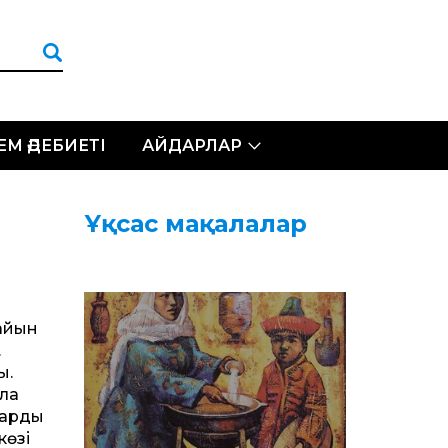
ЛЕМ ӘДЕБИЕТІ
АЙДАРЛАР
Ұқсас мақалалар
сайын
.
ы.
ала
ардың
өзің