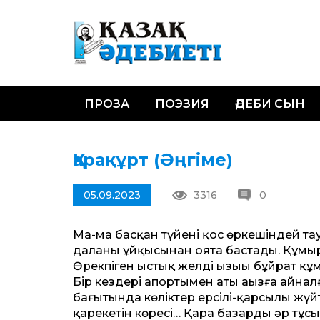
ПРОЗА
ПОЭЗИЯ
ӘДЕБИ СЫН
Қарақұрт (Әңгіме)
05.09.2023
3316
0
Маң-маң басқан түйенің қос өркешіндей 
даланы ұйқысынан оята бастады. Құмырс
Өрекпіген ыстық желдің ызыңы бұйрат құм
Бір кез­дері апортымен аты аңызға айна
бағытында көліктер ерсілі-қарсылы жүй
қарекетін көресің… Қара базардың әр тұс