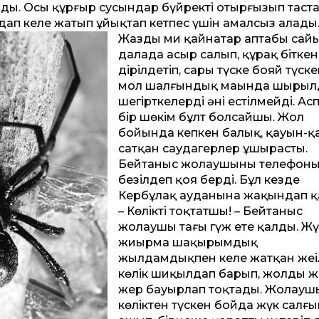
олды. Осы құрғыр сусындар бүйректі отырғызып тас
айдап келе жатып ұйықтап кетпес үшін амалсыз алады
Жаздың ми қайнатар аптабы са­й
далада асыр салып, құрақ біткен
дірілдетіп, сары түске бояй түске
мол шалғындық маңында шырыл
шегірткелердің әні естілмейді. А
бір шөкім бұлт болсайшы. Жол
бойында кепкен балық, қауын-қ
сатқан саудагерлер ұшырасты.
Бейтаныс жолаушының телефон
безілдеп қоя берді. Бұл кез­де
Кербұлақ ауданына жақындап қ
– Көлікті тоқтатшы! – Бейтаныс
жолаушы тағы гүж ете қалды. Жү
жиырма шақырымдық
жылдамдықпен келе жатқан жеңі
көлік шиқылдап барып, жолдың ж
жер бауырлап тоқтады. Жолауш
көліктен түскен бойда жүк салғ