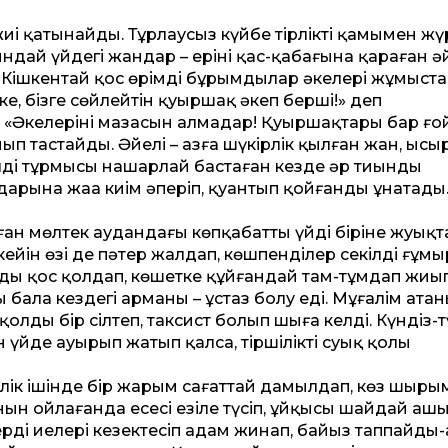
жиі қатынайды. Тұрлаусыз күйбең тірліктің қамымен жү
дай үйдегі жандар – ерінің қас-қабағына қараған ә
. Кішкентай қос өрімді бұрымдылар әкелері жұмыст
, бізге сөйлейтін қуыршақ әкеп берші!» деп
«Әкелеріңнің мазасын алмаңдар! Қуыршақтарың бар ғой
йып тастайды. Әйелі – азға шүкірлік қылған жан, ысы
елдің тұрмысы нашарлай бастаған кез­де әр тиынды
арына жаңа киім әперіп, қуантып қойғанды ұнатады
н мөлтек аудандағы көпқабат­ты үйдің біріне жуықт
кейін өзі де пәтер жалдап, көшпенділер секілді ғұмы
ды қос қолдап, көшетке құйғандай там-тұмдап жиып
 бала кез­дегі арманы – ұстаз болу еді. Мұғалім атан
олды бір сілтеп, таксист болып шыға келді. Күндіз-т
 үйде ауырып жатып қалса, тіршіліктің суық қолы
көлік ішінде бір жарым сағат­тай дамылдап, көз шыр
нын ойлағанда еңсесі езіле түсіп, ұйқысы шайдай аш
тердің иелері кезектесіп адам жинап, байыз таппайды-