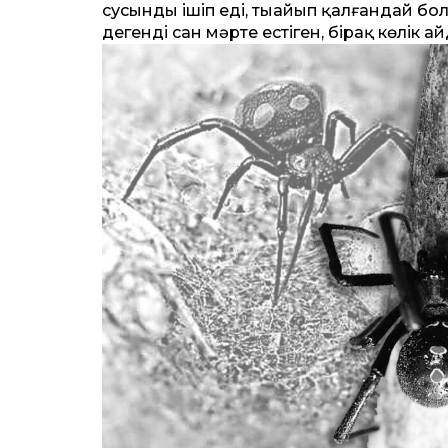
сусынды ішіп еді, тыңайып қалғандай б
дегенді сан мәрте естіген, бірақ көлік 