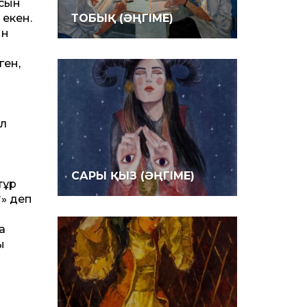
асын
екен.
ТОБЫҚ (ӘҢГІМЕ)
ын
ген,
ол
САРЫ ҚЫЗ (ӘҢГІМЕ)
тұр
?» деп
а
ң