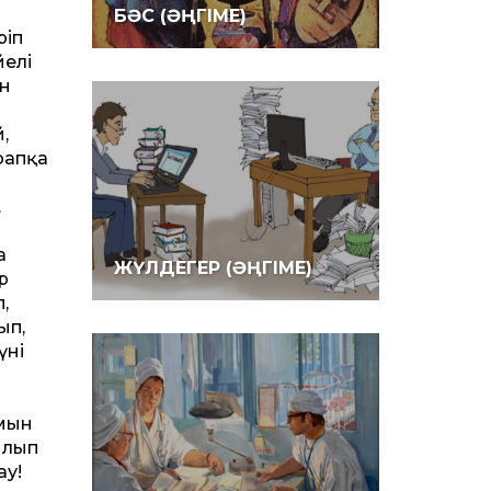
БӘС (ӘҢГІМЕ)
ріп
йелі
ан
,
рапқа
.
а
ЖҮЛДЕГЕР (ӘҢГІМЕ)
р
,
ып,
үні
ымын
ылып
ау!