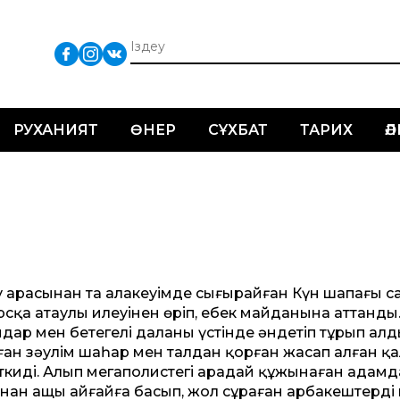
РУХАНИЯТ
ӨНЕР
СҰХБАТ
ТАРИХ
Ә
тау арасынан таң алакеуімде сығырайған Күн шапағы 
қа атаулы илеуінен өріп, еңбек майданына ат­танды
дар мен бетегелі даланың үстінде әндетіп тұрып алд
лған зәулім шаһар мен талдан қорған жасап алған қ
ткиді. Алып мегаполистегі арадай құжынаған адамд
ынан ащы айғайға басып, жол сұраған арбакештерді к