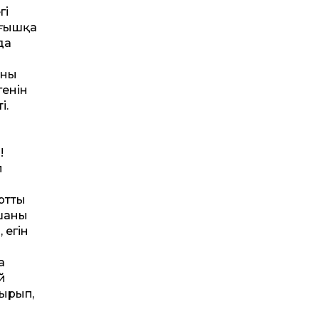
гі
лғышқа
да
ның
генін
і.
!
п
т­ты
шаның
 егін
а
й
сырып,