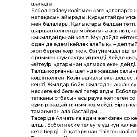
шалады.
Есбол ескілеу көлігімен өзге қалаларға 
нәпақасын айырады. Құрқылтайдың ұясын
мен балалары. Қылықтары балдан тәт­ті
шаршап келгенде мойынына асылып, «әке
қыңқылдайды-ай келіп. Мұндайда Әйтен: 
одан да әдемі көйлек алайық», – деп ты
жол берген жері жоқ. Өзі үнемшіл еді, 
орнымен жұмсауды үйренді. Кейде қызд
Әйтеуір, қатарынан қалмаса екен дейді.
Талдықорғанның шетінде жаңадан салынға
көшіп келген. Көзін ашқалы әке-шешесі, 
кешті. Жылдар бойы жылғадан аққан су
несиеге екі бөлмелі пәтер алды. Есболдың
тапқаны отбасын асырауға жетпеген соң қ
құмырсқа­дай тыным көрмейді. Бірер күн
тамағынан ала бастайды…
Таңсәріде Алматыға адам жеткізген соң 
алды. Есбол несие төлеуге үш күн қалға
кете берді. Тіз қатарынан тізілген көлік