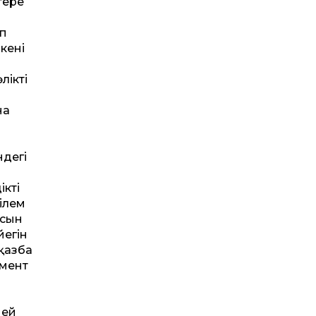
ерең
п
енің
лікті
на
ндегі
ікті
ілем
ысын
йегін
қазба
емент
мей