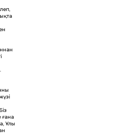
леп,
шықта
мен
аннан
ң
.
нның
жүзі
Біз
 ғана
ң, Ұлы
ан