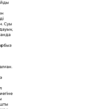
тайды
.
ын
ді
н. Суы
дауық
спанда
арбыз
ы
алған.
з
л
иегіне
ы
ышты