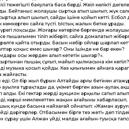
 тежегішті баяулата баса берді. Жеңіл көліктің дөңгеле
тады. Бейтаныс жолаушы сыртқа атып шығып, жүк са
ыртқа алып шығып, сайдың ішіне қойып кет­ті. Есбол 
 көмкерген сайға түсті. Ыстық жалын бетке ұрады.
үрегі лоқсыды. Жоғары көтеріле бергенде жолау­шы
се пышағымен тіліп жіберіп, сайға домалатып жібер
рөлге қайта отырды. Басын небір ойлар шарлап кет­т
птар қоқыс емес шығар? Оның ішінде не бар екен?
дамдары осы жерден алып кететін шығар?».
у сыртынан пышақ сұғып, ма­йып қылмасына кім кепіл?
лді музыка қосып қойды. Көз қиығымен айнаға қара
а жайғасты.
ді. Ол бір жыл бұрын Алтайдың арғы бетінен атажұр
ір ауылға тұрақтады да, үкімет берген азын-аулақ ақ
 алды. Екі гектар жерді аукцион арқылы сатып алып,
еді, көрші мемлекет­тен жақын ағайы­ны хабарласып,
 ашық күнде басына найзағай ойнатып: «Жаман ауруғ
ді дәрігерлер. Отбасыңмен бірге тез жет!» деп тілде
лін сұрау үшін Алжан үйді, малды ағайын-туысқа тап