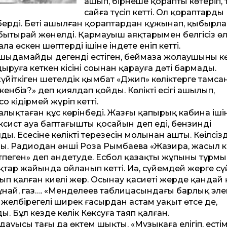
ашып, бірнеше қорапты көтеріп, т
сайға түсіп кет­ті. Ол қораптарды
а берді. Беті ашылған қораптардан құжынап, қыбырла
ытырай жөнелді. Қармауыш аяқтарымен белгісіз өлк
 өскен шөптердің ішіне індете еніп кет­ті.
а шыдамайды дегенді естіген, беймаза жолаушының кө
руға кеткен кісінің соңынан қарауға дәті бармады.
іткіген шетелдік қымбат «Джип» көліктерге тамса
ен­біз?» деп қиялдап қойды. Көліктің есігі ашылып,
кідірмей жүріп кет­ті.
қалықтаған құс көрінбеді. Жазғы қапырық кабина іші
сист ауа баптағышты қосайын деп еді, бензинді
 Есесіне көліктің терезесін молынан ашты. Көңілсізд
йды. Радиодан әнші Роза Рымбаева «Жазира, жасыл к
етпеген» деп әндетуде. Есбол қазақтың жұпыны тұрм
ар жайында ойланып кет­ті. Иә, сүйемдей жерге сү
п қалған киелі жер. Осынау қасиеті жерде қандай 
 мұнай, газ…. «Менделеев таблицасындағы барлық эл
ту желбірегелі ширек ғасырдан астам уақыт өтсе де,
. Бұл кез­де көлік Көксуға таяп қалған.
 дауысы тағы да өктем шықты. «Музыкаға елігіп, есті