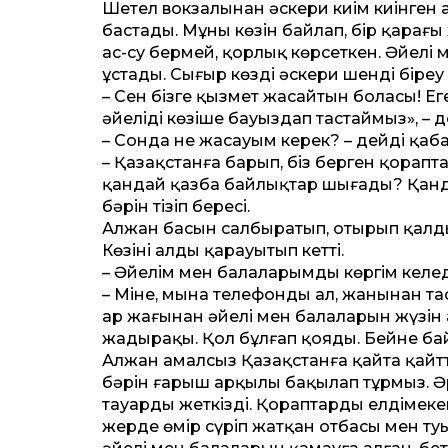
Шетел вокзалынан әскери киім киінген 
бастады. Мұның көзін байлап, бір қараң
ас-су бермей, қорлық көрсеткен. Әйелі
ұстады. Сығыр көзді әскери шенді біреу 
– Сен бізге қызмет жасайтын боласың! Ег
әйеліңді көзіңше бауыздап тастаймыз», – д
– Сонда не жасауым керек? – дейді қаба
– Қазақ­станға барып, біз берген қорапта
қандай қазба байлықтар шығады? Қандай
бәрін тізіп бересің.
Алжан басын салбыратып, отырып қалды
Көзінің алды қарауытып кет­ті.
– Әйелім мен балаларымды көргім келеді, 
– Міне, мына телефонды ал, жаныңнан та
ар жағынан әйелі мен балаларын жүзін 
жадыраңқы. Қол бұлғап қояды. Бейне бай
Алжан амалсыз Қазақ­станға қайта қайт­
бәрін ғарыш арқылы бақылап тұрмыз. Әр
тауарды жеткіздің. Қораптарды елдімек
жерде өмір сүріп жатқан отбасың мен ту