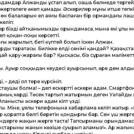
адамдар Алжанды ұстап алып, оңаша бөлмеде тергей
ғы жертөлеге әкеп қамады. Әскерилер мұны итше тепкі
 мен балаларын ел аяғы баспаған бір ормандағы ла
келіп:
ер біздің айтқанымызды орындамасаң, мына екі ұлың 
еп қоқан-лоқы көрсет­ті.
ғы жарылып, беті күптей болып іскен Алжан.
рды таратасың. Билікке елдің сенімі қандай? Қазақ­ст
 қару-жарағы бар? Қысқасы, біз сұраған мәлімет­ті
. Ауыр соққыдан кеудесі ауырсынып, әрең дем алды
– деді ол терең күрсініп.
стаушы болма! – деп ескерт­ті әскери адам. Смартфо
анық көрді. Төсек тартып жатырмын деген Уәтайдың 
ланысты әскери адам кілт үзді.
ты. Міне, ұялы телефонына хабарлама келіп жатыр. «
 қорапта белгі беретін қондырғы бар. Сен үш жерге
ендерге жақын жерге таста! Тапсырманы орындамаса
ыстарыңның жанын көзіңше суырып аламыз!». Ар жағын