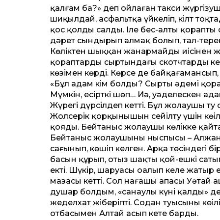
қалғам ба?» деп ойлаған такси жүргізушісі
шиқылдай, асфальтқа үйкеліп, кілт тоқ
қос қолды салды. Іле бес-алты қорапты с
дәрет сындырып алмақ болып, тал-терек
Көліктен шыққан жанармайдың иісінен ж
қораптардың сыртындағы скотчтарды кең
көзімен көрді. Көрсе де байқағамансып, 
«Бұл адам кім болды? Сырты әдемі қора
Мүмкін, есірткі шөп… Иә, уәделескен а
Жүрегі дүрсілдеп кет­ті. Бұл жолау­шы т
Жолсерік қорқынышын сейілту үшін көңі
қояды. Бейтаныс жолау­шы көлікке қайт
Бейтаныс жолаушының ныспысы – Алжан е
сағынып, көшіп келген. Арқа төсіндегі б
басын құрып, отыз шақты қой-ешкі сатып
екті. Шүкір, шаруасы оңалып келе жатыр 
мазасы кет­ті. Сол нағашы апасы Уәтай
душар болдым, «санаулы күнің қалды» дей
жеделхат жіберіпті. Содан туысының көңі
отбасымен Алтай асып кете барды.