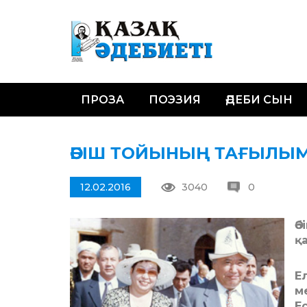
ПРОЗА
ПОЭЗИЯ
ӘДЕБИ СЫН
ӘБІШ ТОЙЫНЫҢ ТАҒЫЛЫ
12.02.2016
3040
0
Ә
қ
Е
м
Е