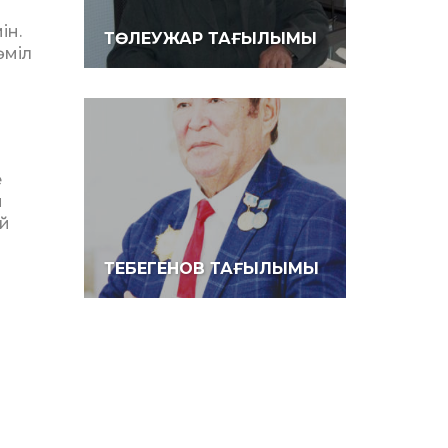
ін.
ТӨЛЕУЖАР ТАҒЫЛЫМЫ
әміл
е
н
ай
ТЕБЕГЕНОВ ТАҒЫЛЫМЫ