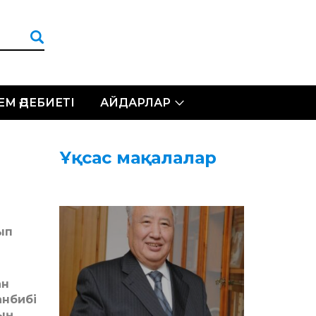
ЛЕМ ӘДЕБИЕТІ
АЙДАРЛАР
Ұқсас мақалалар
ып
ан
анбибі
тың