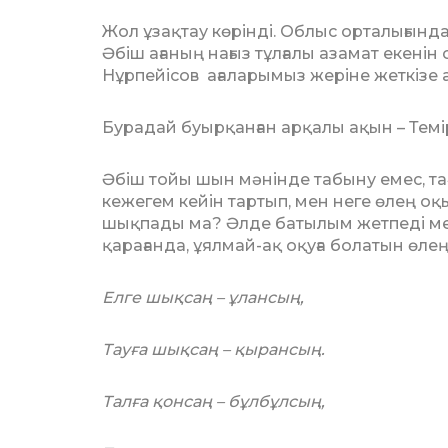
Жол ұзақтау көрінді. Облыс орталы­ғын­да 
Әбіш ағаның на­­ғыз тұлғалы азамат екенін
Нұрпейісов ағаларымыз жеріне жет­кізе 
Бурадай буырқанған арқалы ақын – Те­мі
Әбіш тойы шын мәнінде табыну емес, та
кежегем кейін тартып, мен неге өлең оқы
шықпады ма? Әлде батылым жетпеді ме? 
қарағанда, ұялмай-ақ оқуға болатын өле
Елге шықсаң – ұлансың,
Тауға шықсаң – қырансың.
Талға қонсаң – бұлбұлсың,