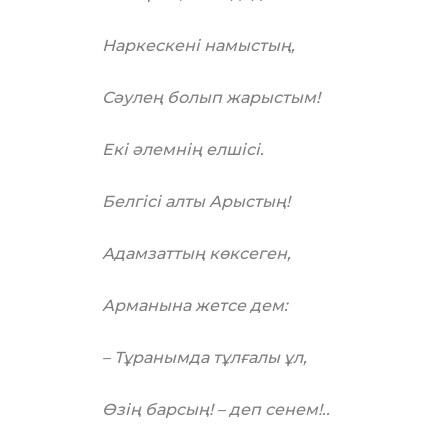
Наркескені намыстың,
Сәулең болып жарыстым!
Екі әлемнің елшісі.
Белгісі алты Арыстың!
Адамзаттың көксеген,
Арманына жетсе дем:
– Тұранымда тұлғалы ұл,
Өзің барсың! – деп сенем!..