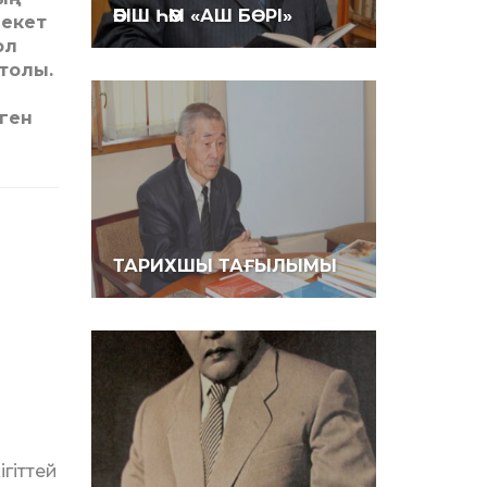
ӘБІШ ҺӘМ «АШ БӨРІ»
лекет
ол
толы.
лген
ТАРИХШЫ ТАҒЫЛЫМЫ
гіттей