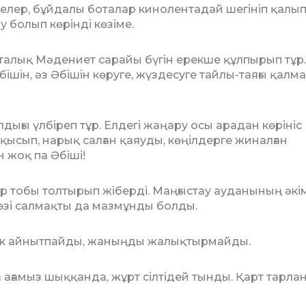
елер, бұйдалы боталар кинолентадай ше­гініп қалы
у болып көрінді көзіме.
Орталық Мәдениет сарайы бүгін ерекше құлпырып тұр.
ін, әз Әбішін кө­ру­ге, жүздесуге тайлы-таяғы қалм
дығы үлбіреп тұр. Елдегі жаңару осы арадан көрініс
ысып, нарық салған қаяуды, көңілдерге жиналған
н жоқ па Әбіші!
­тар тобы толтырып жіберді. Маң­ғыс­тау ауданының әкі
зі салмақты да маз­мұнды болды.
ек айнытпайды, жаныңды жалық­тыр­майды.
ла ағамыз шыққанда, жұрт сілтідей тын­ды. Қарт тарла