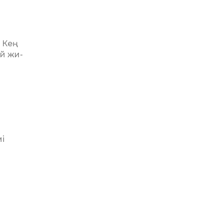
п
 Кең
ай жи­
мі
н