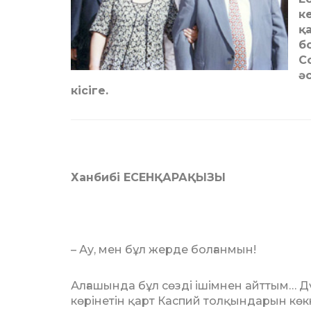
к
қ
б
С
ә
кісіге.
Ханбибі ЕСЕНҚАРАҚЫЗЫ
– Ау, мен бұл жерде болғанмын!
Алғашында бұл сөзді ішімнен айттым… Д
көрінетін қарт Каспий толқындарын көкк