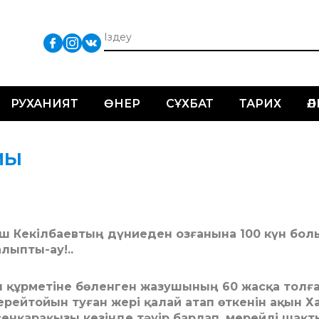
РУХАНИЯТ
ӨНЕР
СҰХБАТ
ТАРИХ
Ә
МЫ
біш Кекілбаевтың дүниеден озғанына 100 күн бол
алыпты-ау!..
л құрметіне бөленген жазушының 60 жасқа толғ
ерейтойын туған жері қалай атап өткенін ақын Х
сенқарақызы кезінде тәуір барлап, мерейлі шақ