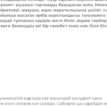
еремет ахуалын тартымды баяндаған екен. Мем
айраткері, жазушы, ақын жаратылысына үңіліп, с
ойынша жасаған әрбір қорытындысы тағылымға 
ондай тұлғаның қадірін жете біліп, жүрек тербер
серге бөленудің өзі бір ғанибет екен ғой, біле бі
үниежүзілік картада көз жасындай мөлдіреп қана
е атып, аспанға қол созады. Сабырлы да сарабдал жі