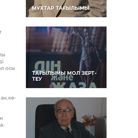
МҰХТАР ТАҒЫЛЫМЫ
т
лы
ді
әл осы
ТАҒЫЛЫМЫ МОЛ ЗЕРТ­
ТЕУ
ақ ке­
ын
а­