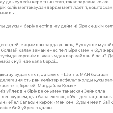
тау да кеудесін кере тыныстап, тәкап­парлана көкке
к көлік мөл­текау­дандарды мөлтілдетіп, қоштасқан
­н­а­ды…
лы даусым бәріне естілді-ау деймін! Бі­рақ ешкім сел
дегендей, маңымдағыларда үн жоқ. Бұл күнде мұнай
қ болмай қалған за­ман емес пе?! Бірақ менің бұл жер
тү­сімде көргенімді жанымдағылар қайдан біл­сін? Д
жұмбақ күйінде қала бер­ді…
ңғыстау ауданының орталығы – Шетпе. МАИ бастаған
делегация отырған кө­ліктер асфальт жолды қусырап-
и­ка­сының бірегейі Маңдайлы Қосым
киіз үйлердің бірінде онымен танысқан Зей­нолла
а деп жүрсем, қыз бала екенсің ғой!» – деп таңданыс
н» әйел баласын көрсе: «Мен сені бұрын неғып бай­қ
өзіне бой үйреніп қалған.