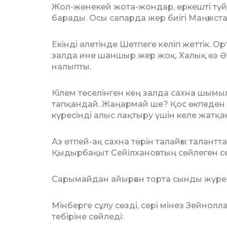
Жол-жөнекей жота-жондар, өркешті түй
барады. Осы сапарда жер биігі Маңғыста
Екінді әлетінде Шетпеге келіп жеттік. 
залда ине шаншыр жер жоқ. Халық өз Әбіш
на­лыпты.
Кілем төселінген кең залда сахна шы­мыл
тапқандай. Жаңармай ше? Қос өкпеден қ
күресінді алыс лақ­тыру үшін келе жатқа
Аз өтпей-ақ сахна төрін талайғы та­лант­
Қыдырбақыт Сейіл­хановтың сөйлеген сө
Сарымайдан айырған торта сынды жү­р
Мінберге сұлу сөзді, сері мінез Зей­нол­
тебіріне сөйледі: