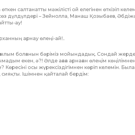
өткен салтанатты мәжілісті ой еле­­гінен өткізіп келем
 сөз дүл­дүл­дері – Зейнолла, Манаш Қозыбаев, Әб­ді­­ж
айтты-ау!
рханның арнау өлеңі-ай!..
­ғылым болғанын бәріміз мойындадық. Сон­дай жерд
мадым екен, ә?! Әлде ағаға ар­наған өлеңім көңілімне
Көресіні осы жүрексіздігімнен көріп келемін. Был
ң сияқты. Ішімнен қайталай бердім: