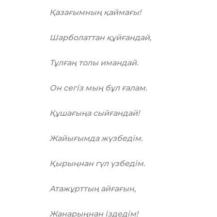
Қазағымның қаймағы!
Шарболаттан құйғандай,
Тұлғаң толы имандай.
Он сегіз мың бұл ғалам.
Құшағыңа сыйғандай!
Жайығымда жүзбедім.
Қырыңнан гүл үзбедім.
Атажұрттың айғағын,
Жанарыңнан іздедім!