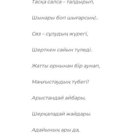
Тасқа салса – талдырып,
Шынары боп шығарсың!..
Сөз – сұлудың жүрегі,
Шерткен сайын түледі.
Жатты орнынан бір аунап,
Маңғыстаудың түбегі!
Арыстандай айбары,
Шерқаладай жайдары.
Адайының ары да,