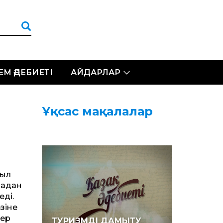
ЛЕМ ӘДЕБИЕТІ
АЙДАРЛАР
Ұқсас мақалалар
жыл
задан
еді.
өзіне
тер
ТУРИЗМДІ ДАМЫТУ