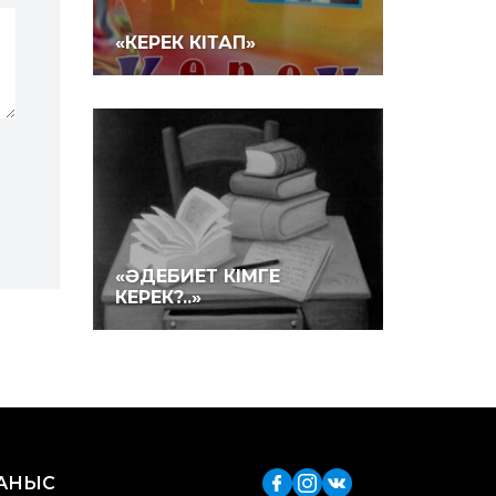
«КЕРЕК КІТАП»
«ӘДЕБИЕТ КІМГЕ
КЕРЕК?..»
ЛАНЫС