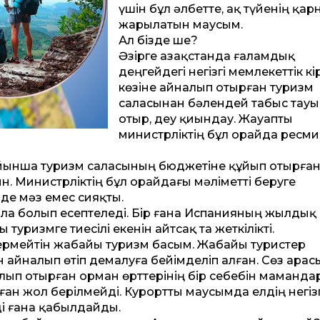
үшін бұл әлбетте, ақ түйенің қар
жарылатын маусым.
Ал бізде ше?
Әзірге Қазақстанда ғаламдық
деңгейдегі негізгі мемлекеттік кі
көзіне айналып отырған туризм
саласынан бәлендей табыс тауы
отыр, деу қиындау. Жауапты
министрліктің бұл орайда ресми
ынша туризм саласының бюджетіне құйып отырған к
ын. Министрліктің бұл орайдағы мәліметті беруге
де мәз емес сияқты.
ла болып есептеледі. Бір ғана Испанияның жылдық
 туризмге тиесілі екенін айтсақ та жеткілікті.
бермейтін жабайы туризм басым. Жабайы туристер
 айналып өтіп демалуға бейімделіп алған. Сөз ара
налып отырған орман өрт­терінің бір себебін маманда
н жол берілмейді. Курортты маусымда елдің негізг
ді ғана қабылдайды.