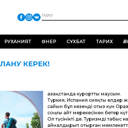
РУХАНИЯТ
ӨНЕР
СҰХБАТ
ТАРИХ
Ә
ЛАНУ КЕРЕК!
Қазақстанда курортты маусым.
Түркия, Испания сияқты елдер 
сайын бұл кезеңді отыз күн Ора
соңғы айт мерекесінен бетер күт
Ол түсінікті де. Туризмді табыс к
айналдырып отырған мемлекет