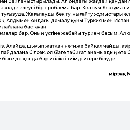
лмен байланыстырылады. Ал ондағы жағдай қандай
көлде елеулі бір проблема бар. Көл суы Көктұма с
туғызуда. Жағалауды бекіту, нығайту жұмыстары әлс
оқ. Алдымен ондағы демалу құны Түркия мен Испа
е лайлана бастаған.
емалар бар. Оның үстіне жабайы туризм басым. Ал о
з. Алайда, шығып жатқан нәтиже байқалмайды. Қазір
пайдалана білсек, ол бізге табиғат анамыздың өте 
бізге де қолда бар игілікті тиімді игере білуде.
Өмірзақ