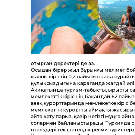
отырған деректері де аз.
Осыдан бірер жыл бұрынғы мәлімет бой
жалпы кірістің 0,2 пайызын ғана құрайт
құлықсыздығына қарағанда жағдай әлі 
Ақиқатында туризм-табысты, ырысты са
мемлекеттік кірісінің бақандай 62 пайызы
Қазақ курорттарында мемлекетке кіріс 
мемлекеттік курортты аймақты жасырын
айта кету парыз, қазір негізгі мұңға ай
солармен байланыстырады. Түркияда оға
отельдері тек шетелдік ресми туристер