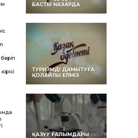
ны
БАСТЫ НАЗАРДА
ріс
п
 беріп
ТУРИЗМДІ ДАМЫТУҒА
ірісі
ҚОЛАЙЛЫ ЕЛМІЗ
сында
р
і
ҚАЗҰУ ҒАЛЫМДАРЫ