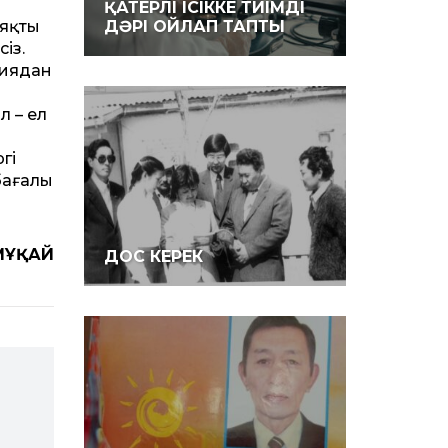
?
ҚАТЕРЛІ ІСІККЕ ТИІМДІ
ияқты
ДӘРІ ОЙЛАП ТАПТЫ
із.
ниядан
л – ел
гі
бағалы
 МҰҚАЙ
ДОС КЕРЕК