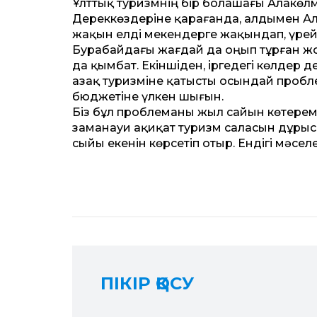
Ұлттық туризмнің бір болашағы Алакө
Дереккөздеріне қарағанда, алдымен Ала
жақын елді мекендерге жақындап, үрей 
Бурабайдағы жағдай да оңып тұрған ж
да қымбат. Екіншіден, іргедегі көлдер д
Қазақ туризміне қатысты осындай пробл
бюджетіне үлкен шығын.
Біз бұл проблеманы жыл сайын көтеремі
заманауи ақиқат туризм саласын дұрыс 
сыйы екенін көрсетіп отыр. Ендігі мәселе 
ПІКІР ҚОСУ