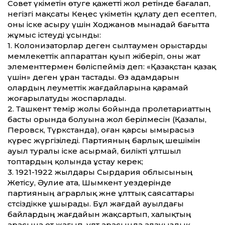
Совет үкіметін өтуге қажетті жол ретінде бағалап,
негізгі мақсаты Кеңес үкіметін құлату деп есептеп,
оны іске асыру үшін Ходжанов мынадай бағытта
жұмыс істеуді ұсынды:
1. Колонизаторлар деген сылтаумен орыстарды
мемлекеттік аппараттан қуып жіберіп, оны жат
элементтермен бөліспейміз деп: «Қазақстан қазақ
үшін» деген ұран тастады. Өз адамдарын
олардың әлеуметтік жағдайларына қарамай
жоғарылатуды жоспарлады.
2. Ташкент темір жолы бойында пролетариаттың
басты орында болуына жол берілмесін (Қазалы,
Перовск, Түркстанда), оған қарсы ымырасыз
күрес жүргізіледі. Партияның барлық шешімін
ауыл туралы іске асырмай, билікті ұлтшыл
топтардың қолында ұстау керек;
3. 1921-1922 жылдары Сырдария облысының
Жетісу, Әулие ата, Шымкент уездерінде
партияның аграрлық және ұлттық саясаттары
сәтсіздікке ұшырады. Бұл жағдай ауылдағы
байлардың жағдайын жақсартып, халықтың
арасына от жағып, ұлт арасында алауыздық