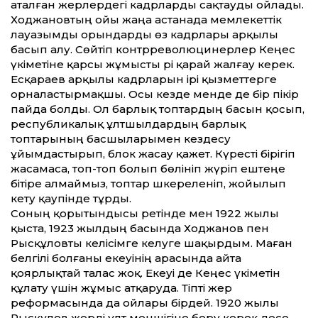
аталған жерлердегі кадрларды сақтауды ойлады.
Ходжановтың ойы жаңа астанада мемлекеттік
лауазымды орындарды өз кадрлары арқылы
басып алу. Сөйтіп контрреволюцинерлер Кеңес
үкіметіне қарсы жұмысты әрі қарай жалғау керек.
Есқараев арқылы кадрларын ірі қызметтерге
орналастырмақшы. Осы кезде менде де бір пікір
пайда болды. Ол барлық топтардың басын қосып,
республикалық ұлтшылдардың барлық
топтарының басшыларымен кездесу
ұйымдастырып, блок жасау қажет. Күресті бірігіп
жасамаса, топ-топ болып бөлініп жүріп ештеңе
бітіре алмаймыз, топтар әшкереленіп, жойы­лып
кету қаупінде тұрды.
Соның қорытындысы ретінде мен 1922 жылы
қыста, 1923 жылдың басында Ходжанов пен
Рысқұловты келісімге келуге шақырдым. Маған
белгілі болғаны екеуінің арасында айта
қоярлықтай талас жоқ. Екеуі де Кеңес үкіметін
құлату үшін жұмыс атқаруда. Тіпті жер
реформасында да ойлары бірдей. 1920 жылы
Рысқұлов жерді ұлт меншігіне беру керек десе,