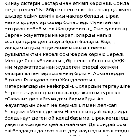
қинау әдістерін бастарынан өткізіп көрсінші. Сонда
не дер екен? Кейбір етінен ет кесіп алсаң да: «мен
шыдар едім» дейтін ақымақтар болады. Бірақ
нағыз қорқақтар солар болар еді. Мұны айтып
отырған себебім, ол Жандосовтың, Рысқұловтың
берген жауаптарына қарап, оларды нағыз
«сатқындар» деп атауға әбден болады. Біздің
халқымыздың әлі де санасынан өшпеген
рушылдықтың кеселі осы жерде көрініс береді.
Мен де Республикалық, бірнеше облыстық ҰҚК-
нің мұрағаттарынан жүздеген істерді қолмен
көшіріп алған тарихшының бірімін. Архивтердің
бірінен Рысқұлов пен Жандосовтың
материалдарын кезіктірдім. Солардың тергеушіге
берген жауаптарын оқығанда жаным түршікті.
«Сатқын» деп айтуға дәтім бармайды. Ал
жауаптарын оқып не дерімді білмей дел-сал
болдым. «Менің де әкем Нәсен осындай жағдайда
болды-ау» деген ой келді басыма. Бірақ әкемді еш
уақытта «сатқын» дей алмаймын. Дәл сондай осы
екі боздақты да «сатқын» деу жауыздыққа жатады.