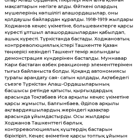
мақсаттарын негізге алды. Өйткені олардың
мүшелерінің көпшілігі алашордашылар, оны
қолдаушы байлардан құралды. 1918-1919 жылдары
Ходжанов кеңес үкіметіне, большевиктерге қарсы
күресті ұлтшыл алашордашылардан қабылдап,
ашық күресті. Түркістанда бастады. Ходжановтың
контрреволюциялық істері Ташкентте Қазан
төңкерісі кезіндегі Ташкент темір жолындағы
демонстрация күндерінен басталды. Муннавар
Кари бастаған өзбек реакционер элементтерімен
тығыз байланыста болды. Қоқанд автономиясы
туралы арандату сая- сатын қолдады, Ақтөбедегі
съезге Түркістан Алаш-Ордашыларының
басшысы ретінде қатысты, қырғыздардың
арасында Тоқтабаев Иса арқылы кеңес үкіметіне
қарсы жұмысты, Балғынбаев, Әділов арқылы
ақгвардияшылардың жеріндегі қазақтар
арасында ұйымдастырды. Осы жылдары
Ходжанов Ташкенттегі барлық
контрреволюциялық күштердің бастарын
біріктіріп, Кеңес өкіметіне қарсы топтық ұйымын