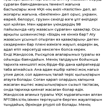
сұраған баяндаманың төменгі жағына
бастықтары және ҰҚК-нің өкілі «Келістім» деп, ал
жоғарғы жағына, «Бекітемін» деп орыс, украин,
еврей, белорус, грузин секілді өзге ұлт өкілдері
қол қойған. Мен қараған үкімдердің 98
пайызында «ату жазасын сұраған» қазақтар. Осы
арқылы шовинистер: «Біздің не кінәміз бар? Ату
жазасын ұсынып отырған өз қазақтарың» деген
сөздермен бар пәлені өзімізге жауып, өздерін ақ,
адал етіп көрсетуді көксеген болса керек.
Енді Жандосов, Рысқұлов ағаларымыз туралы өз
ойымды баяндайын. Менің талдауым бойынша
тарихта кемшілігі жоқ бірде-бір дана қайраткерді
таба алмайсыз. Ана адам ешбір катесі жоқ нағыз
әулие десе, сол адамның талай теріс қылықтарын
атауға болады. Соған қарап олардың халқына
жасаған өшпес жақсылықтарын сызып тастасақ,
онда тарихқа қиянат жасаған болар едік.
Жандосов ағамыз туралы ҰҚК мұрағатынан алған
№11384 істің ізімен тергеушіге берген жауаптарын
тыңдайық. Әркімде әртүрлі ой болады. Менің