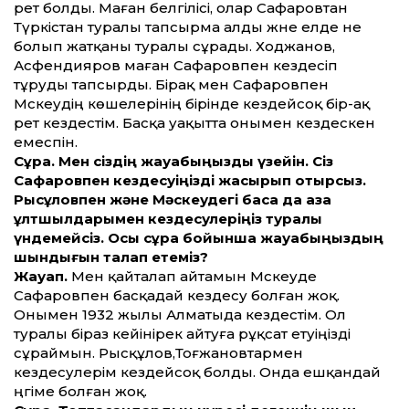
рет болды. Маған белгілісі, олар Сафаровтан
Түркістан туралы тапсырма алды және елде не
болып жатқаны туралы сұрады. Ходжанов,
Асфендияров маған Сафаровпен кездесіп
тұруды тапсырды. Бірақ мен Сафаровпен
Мәскеудің көшелерінің бірінде кездейсоқ бір-ақ
рет кездестім. Басқа уақытта онымен кездескен
емеспін.
Сұрақ. Мен сіздің жауабыңызды үзейін. Сіз
Сафаровпен кездесуіңізді жасырып отырсыз.
Рысқұловпен және Мәскеудегі басқа да қазақ
ұлтшылдарымен кездесулеріңіз туралы
үндемейсіз. Осы сұрақ бойынша жауабыңыздың
шындығын талап етеміз?
Жауап.
Мен қайталап айтамын Мәскеуде
Сафаровпен басқадай кездесу болған жоқ.
Онымен 1932 жылы Алматыда кездестім. Ол
туралы біраз кейінірек айтуға рұқсат етуіңізді
сұраймын. Рысқұлов,Тоғжановтармен
кездесулерім кездейсоқ болды. Онда ешқандай
әңгіме болған жоқ.