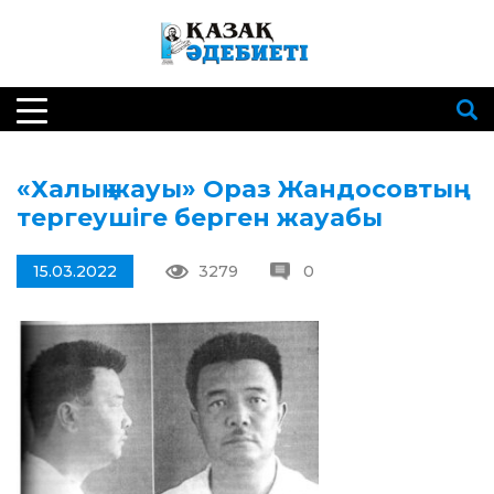
«Халық жауы» Ораз Жандосовтың
тергеушіге берген жауабы
15.03.2022
3279
0