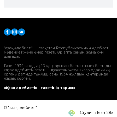
"Қазақ әдебиеті" — Қазақстан Республикасының әдебиет,
мәдениет және өнер газеті. Әр апта сайын, жұма күні
шығады.
Газет 1934 жылдың 10 қаңтарынан бастап шыға бастады.
«Қазақ әдебиеті» газеті — Қазақстан жазушылар одағының
органы ретінде тұңғыш саны 1934 жылдың қаңтарында
жарық көрген.
«Қазақ әдебиеті» - газетінің тарихы
© "Қазақ әдебиеті".
Студия «Team28»