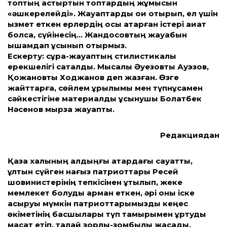
топтың астыртын топтардың жұмысын
«әшкерелейді». Жауаптарды оқи отырып, ел үшін
қызмет еткен ерлердің осы атқарған істері ақиқат
болса, сүйінесің… Жандосовтың жауабын
ықшамдап ұсынып отырмыз.
Ескерту: сұрақ-жауаптың стилистикалық
ерекшелігі сақталды. Мысалы Әуезовты Ауэзов,
Қожановты Ходжанов деп жазған. Өзге
жайттарға, сөйлем құрылымы мен түпнұсқамен
сәйкестігіне материалды ұсынушы Болатбек
Нәсенов мырза жауапты.
Редакциядан
Қазақ халқының алдыңғы қатардағы сауатты,
ұлтын сүйген нағыз патриоттары Ресей
шовинистерінің тепкісінен құтылып, жеке
мемлекет болуды арман еткен, әрі оны іске
асыруы мүмкін патриоттарымызды кеңес
өкіметінің басшылары түп тамырымен құртуды
мақсат етіп, талай зорлық-зомбылық жасады.