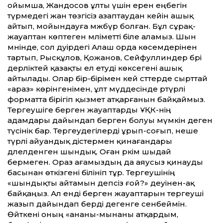
ойымша, Жандосов ұлты үшін ерен еңбегін
түрмедегі жан төзгісіз азаптаудан кейін ашық
айтып, мойындауға мәжбүр болған. Бұл сұрақ-
жауаптан көптеген мәліметті біле аламыз. Шын
мәнінде, сол дәуірдегі Алаш орда көсемдерінен
тартып, Рысқұлов, Қожанов, Сейфуллиндер бәрі
дерліктей қазақты ел етуді көксегені ашық
айтылады. Олар бір-бірімен кей сәттерде сырттай
«араз» көрінгенімен, ұлт мүддесінде әртүрлі
форматта бірігіп қызмет атқарғанын байқаймыз.
Тергеушіге берген жауаптарды ҰҚК-нің
адамдары дайындап берген болуы мүмкін деген
түсінік бар. Тергеудегілерді ұрып-соғып, неше
түрлі айуандық әдістермен қинағандары
дәлелденген шындық. Оған әркім шыдай
бермеген. Ораз ағамыздың да аяусыз қинауды
басынан өткізгені білініп тұр. Тергеушінің
«шындықты айтамын депсіз ғой?» деуінен-ақ
байқаңыз. Ал енді берген жауаптарын тергеуші
жазып дайындап берді дегенге сенбеймін.
Өйткені оның «ананы-мынаны атқардым,