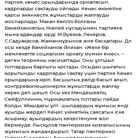
партия, кеңес орындарында орналасып,
кадрларды сақтауды ойлады. Кеңес өкіметіне
қарсы зиянкестік жұмыстарды жалғауды
жоспарлады. Маған белгілі болғаны
Бөкейхановтың тікелей нұсқауымен партияға
мына адамдар кірді: М.Әуезов, Лекеров,
С.Садуақасов, Жаманмұрынов және басқалары. Дәл
осы кезде Бөкейханов Әлихан: «Жеке бір
мемлекетте социализм орнату мүмкін емес», –
деген теорияны насихаттады. Оны ұлтшыл
топтардың барлығы қостады. Осыдан шығатын
қорытынды: кадрларды сақтау үшін партия Кеңес
орындарына кіріп, басшылық рөлді басып алып,
контрреволюционерлік жұмыстарды жалғау
керек деп шешті. Осы кез Мендешевтің,
Сейфуллиннің, Нұрмақовтың топтары пайда
болды. Ұйқыдағы ұлт- шылдардың жұмысы енді
ауылды жердегі Кеңес үкіметінің саясатын іске
асырмау, ауылдардың кеңестенуіне жол
бермеуде. Рысқұлов пантюркизм қозғалысының
жұмысын жандандырып, Татар пантюркисі
Сұлтан Галиевпен, Башқұрт пантюкизмін