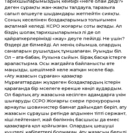
Тарихшыларымыздың кейбірі «неге олай деді?»
деген сұрақты жан-жақты талдауға, таразыға
салып өлшеуге шыдамдары жетпейтін сияқты.
Соның кеселінен боздақтарымыз толығымен
ақталмай келеді. КСРО жоғарғы соты ақтады. Ал
біздің шолақ тарихшыларымыз әлі де ол
қайраткерлерімізді «жау» деуге пейілді. Не үшін?
Өздері де білмейді. Ал менің ойымша, олардың
саналарын рушылдық тұмшалаған. Руыңды біл.
Ол – ата-бабаң. Рухына сыйын. Бірақ басқа істерге
араластырма. Осы жағдайға байланысты өте
маңызды, шешілмей келе жатқан мәселе бар.
«Ату жазасын сұраған» қазақтар
Мұрағаттардан жүздеген боздақтардың істерін
қарағанда бір мәселеге ерекше көңіл аудардым.
Ол барлық ату жазасына кесілген адамдарға үкім
шығаруды ССРО Жоғарғы әскери прокурорына
арнаулы шовинистер баянат дайындап беріп, ату
жазасын сұраушы ретінде алдымен тіпті сержант,
кіші лейтенант, жай бөлімнің басшысы да емес
қазақтарға қол қойғызған. Олардың шешуші
күштері, қабілеттері болмаған. Ату жазасын беруді