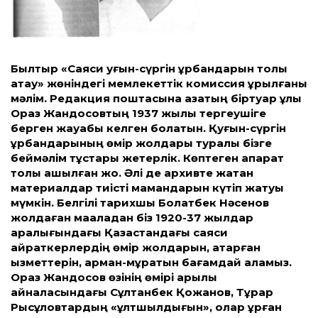
Былтыр «Саяси қуғын-сүргін құрбандарын толық
ақтау» жөніндегі мемлекеттік комиссия құрылғаны
мәлім. Редакция поштасына қазақтың біртуар ұлы
Ораз Жандосовтың 1937 жылы тергеушіге
берген жауабы келген болатын. Қуғын-сүргін
құрбандарының өмір жолдары туралы бізге
беймәлім тұстары жетерлік. Көптеген ақпарат
толық ашылған жоқ. Әлі де архивте жатқан
материалдар тиісті мамандарын күтіп жатуы
мүмкін. Белгілі тарихшы Болатбек Нәсенов
жолдаған мақаладан біз 1920-37 жылдар
аралығындағы Қазақстандағы саяси
қайраткерлердің өмір жолдарын, атқарған
қызметтерін, арман-мұратын бағамдай аламыз.
Ораз Жандосов өзінің өмірі арқылы
айналасындағы Сұлтанбек Қожанов, Тұрар
Рысқұловтардың «ұлтшылдығын», олар құрған