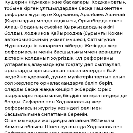
Кушерин Жұмахан және басқалары. Ходжановтың
тобына кірген ұлтшылдардан басқа Ташкенттен
реформа жүргізуге Ходжанов, Аралбаев Ашинай
(Қырғыздың молда хаджысы, Орынборда өткен
Алаш-Орданың съезіне Қырғыздардың өкілі
болды), Ходжиков Қайырходжа (бұрынғы Қоқан
автономиясының үкімет мүшесі), Саттығұлов
Нұрғалиды іс сапармен жіберді. Жетісуда жер
реформасын менің басшылығыммен арандату
әдістерін қолданып жүргіздік. Ол реформаны
ұлтаралық алауыздықты тоқтату деп сылтаулап,
орыстарды қоныстанған поселкелерден бай-
кедейіне қарамай, дүние мүліктерін тартып алып,
сол жерлерге орналасқандарға бөліп беріп,
оларды басқа жаққа көшіріп жібердік. Орыс
шаруалары наразылық білдіріп көтерілгендері де
болды. Сафаров пен Ходжановтың жер
реформасын жүргізу кезіндегі рөлі мен
басшылығына сипаттама берейін.
Оған мынадай жағдайды айтайын:1921жылы
Алматы облысы Шиен ауылында Ходжанов пен
Сафаров орыстар мен қазақтарды шақырып