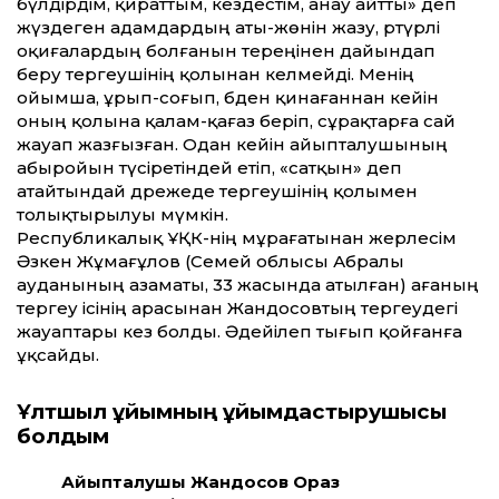
бүлдірдім, қираттым, кездестім, анау айтты» деп
жүздеген адамдардың аты-жөнін жазу, әртүрлі
оқиғалардың болғанын тереңінен дайындап
беру тергеушінің қолынан келмейді. Менің
ойымша, ұрып-соғып, әбден қинағаннан кейін
оның қолына қалам-қағаз беріп, сұрақтарға сай
жауап жазғызған. Одан кейін айыпталушының
абыройын түсіретіндей етіп, «сатқын» деп
атайтындай дәрежеде тергеушінің қолымен
толықтырылуы мүмкін.
Республикалық ҰҚК-нің мұра­ғатынан жерлесім
Әзкен Жұмағұлов (Семей облысы Абралы
ауданының азаматы, 33 жасында атылған) ағаның
тергеу ісінің арасынан Жандосовтың тергеудегі
жауаптары кез болды. Әдейілеп тығып қойғанға
ұқсайды.
Ұлтшыл ұйымның ұйымдастыру­шысы
болдым
Айыпталушы Жандосов Ораз