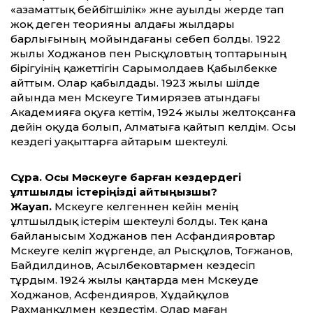
«азаматтық бейбітшілік» және ауылды жерде тап
жоқ деген теорияны алдағы жылдары
барлығының мойындағаны себеп болды. 1922
жылы Ходжанов пен Рысқұловтың топтарының
бірігуінің қажеттігін Сарымолдаев Қабылбекке
айттым. Олар қабылдады. 1923 жылы шілде
айында мен Мәскеуге Тимирязев атындағы
Академияға оқуға кеттім, 1924 жылы желтоқсанға
дейін оқуда болып, Алматыға қайтып келдім. Осы
кездегі уақыттарға айтарым шектеулі.
Сұрақ. Осы Мәскеуге барған кездердегі
ұлтшылдық істеріңізді айтыңызшы?
Жауап.
Мәскеуге келгеннен кейін менің
ұлтшылдық істерім шектеулі болды. Тек қана
байланысым Ходжанов пен Асфандияровтар
Мәскеуге келіп жүргенде, ал Рысқұлов, Тоғжанов,
Байдилдинов, Асылбековтармен кездесіп
тұрдым. 1924 жылы қаңтарда мен Мәскеуде
Ходжанов, Асфендияров, Хұдайқұлов
Рахманқұлмен кездестім. Олар маған