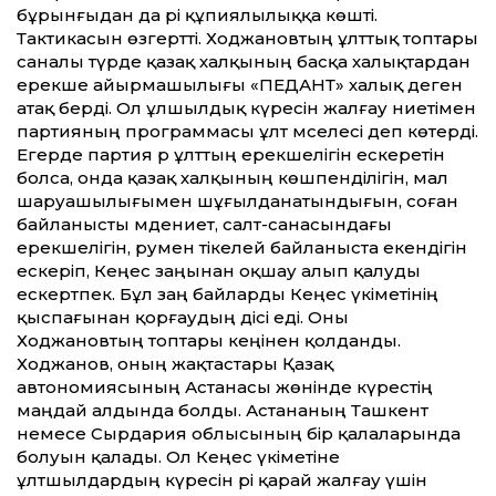
бұрынғыдан да әрі құпиялылыққа көшті.
Тактикасын өзгертті. Ходжановтың ұлттық топтары
саналы түрде қазақ халқының басқа халықтардан
ерекше айырмашылығы «ПЕДАНТ» халық деген
атақ берді. Ол ұлшылдық күресін жалғау ниетімен
партияның программасы ұлт мәселесі деп көтерді.
Егерде партия әр ұлттың ерекшелігін ескеретін
болса, онда қазақ халқының көшпенділігін, мал
шаруашылығымен шұғылданатындығын, соған
байланысты мәдениет, салт-санасындағы
ерекшелігін, румен тікелей байланыста екендігін
ескеріп, Кеңес заңынан оқшау алып қалуды
ескертпек. Бұл заң байларды Кеңес үкіметінің
қыспағынан қорғаудың әдісі еді. Оны
Ходжановтың топтары кеңінен қолданды.
Ходжанов, оның жақтастары Қазақ
автономиясының Астанасы жөнінде күрестің
маңдай алдында болды. Астананың Ташкент
немесе Сырдария облысының бір қалаларында
болуын қалады. Ол Кеңес үкіметіне
ұлтшылдардың күресін әрі қарай жалғау үшін