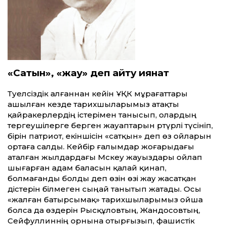
«Сатқын», «жау» деп айту қиянат
Тәуелсіздік алғаннан кейін ҰҚК мұрағаттары
ашылған кезде тарихшыларымыз атақты
қайракерлердің істерімен танысып, олардың
тергеушілерге берген жауаптарын әртүрлі түсініп,
бірін патриот, екіншісін «сатқын» деп өз ойларын
ортаға салды. Кейбір ғалымдар жоғарыдағы
аталған жылдардағы Мәскеу жауыздары ойлап
шығарған адам баласын қалай қинап,
болмағанды болды деп өзін өзі жау жасатқан
әдістерін білмеген сыңай танытып жатады. Осы
«жалған батырсымақ» тарихшыларымыз ойша
болса да өздерін Рысқұловтың, Жандосовтың,
Сейфуллиннің орнына отырғызып, фашистік