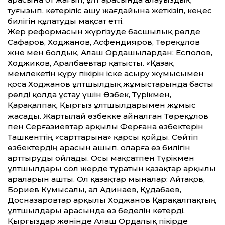
туғызып, көтеріліс ашу жағдайына жеткізіп, кеңес
билігін құлатуды мақсат етті.
Жер реформасын жүргізуде басшылық рөлде
Сафаров, Ходжанов, Асфендияров, Төреқұлов
және мен болдық. Алаш Ордашылардан: Есполов,
Ходжиков, Аралбаевтар қатысты. «Қазақ
мемлекетін құру пікірін іске асыру жұмысымен
қоса Ходжанов ұлтшылдық жұмыстарында басты
рөлді қолда ұстау үшін Өзбек, Түрікмен,
Қарақалпақ, Қырғыз ұлтшылдарымен жұмыс
жасады. Жартылай өзбекке айналған Төреқұлов
пен Серғазиевтар арқылы Ферғана өзбектерін
Ташкенттің «сарттарына» қарсы қойды. Сөйтіп
өзбектердің арасын ашып, оларға өз билігін
арттыруды ойлады. Осы мақсатпен Түрікмен
ұлтшылдары сол жерде тұратын қазақтар арқылы
араларын ашты. Ол қазақтар мыналар: Айтақов,
Бориев Күмысалы, ал Адинаев, Құдабаев,
Досназаровтар арқылы Ходжанов Қарақалпақтың
ұлтшылдары арасында өз беделін көтерді.
Қырғыздар жөнінде Алаш Ордалық пікірде