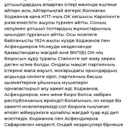
ұлтшылдардың атқарған істері жөнінде ештеңе
айтқан жоқ. Айтарлықтай өзгеріс болмаған.
Ходжанов қана КПТ-ның ОК хатшысы Карклинге
риза еместігін ашулы түрмен айтты. Соның
келуімен ұлтшыл топтардың жұмыстарының
қиындап тұрғанын айтты. Осы мәселеге
байланысты 1924 жылы күзде Ходжанов пен
Асфендияров Мәскеуде кездескенде
Қазақстандағы жағдай және ВКП(Б) ОК-нің
бюросын құру туралы Сталинге хат жазу керек
деген әңгіме болды. Ондағы мақсат партияның
істеріне жала жауып, жоғарыдағы орындардың
алдында сенімге кіріп, партияның басшы
қызметтеріне ұйымның мүшелерін
орналастырып алу қажет еді. Ходжанов,
Асфендияров, мен жеке бюро болса, көбірек
республиканың еркіндігі болатынын, ол кезде біз
кажетті мәселелерімізді сол бюроға тықпалап
өткізіп жіберуімізге қолайлы жағдай туар еді деп
есептедік. Ходжанов пен Асфендияров
Сафаровпен кездесті. Ондай кездесулері бірнеше