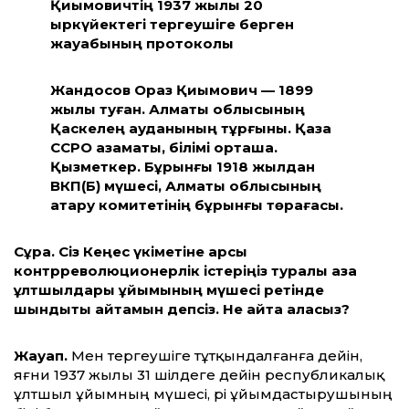
Қиқымовичтің 1937 жылы 20
қыркүйектегі тергеушіге берген
жауабының протоколы
Жандосов Ораз Қиқымович — 1899
жылы туған. Алматы облысының
Қаскелең ауданының тұрғыны. Қазақ
ССРО азаматы, білімі орташа.
Қызметкер. Бұрынғы 1918 жылдан
ВКП(Б) мүшесі, Алматы облысының
атқару комитетінің бұрынғы төрағасы.
Сұрақ. Сіз Кеңес үкіметіне қарсы
контрреволюционерлік істеріңіз туралы қазақ
ұлтшылдары ұйымының мүшесі ретінде
шындықты айтамын депсіз. Не айта аласыз?
Жауап.
Мен тергеушіге тұтқындалғанға дейін,
яғни 1937 жылы 31 шілдеге дейін республикалық
ұлтшыл ұйымның мүшесі, әрі ұйымдастырушының