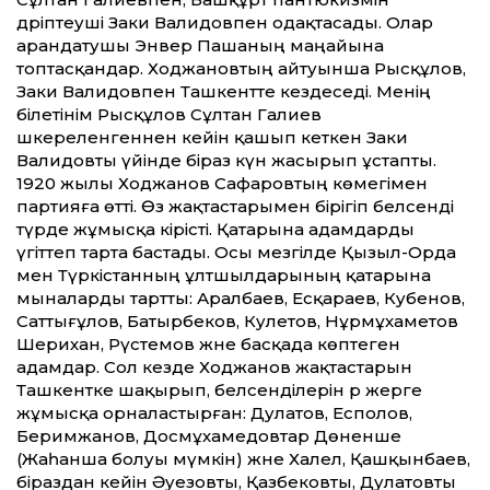
дәріптеуші Заки Валидовпен одақтасады. Олар
арандатушы Энвер Пашаның маңайына
топтасқандар. Ходжановтың айтуынша Рысқұлов,
Заки Валидовпен Ташкентте кездеседі. Менің
білетінім Рысқұлов Сұлтан Галиев
әшкереленгеннен кейін қашып кеткен Заки
Валидовты үйінде біраз күн жасырып ұстапты.
1920 жылы Ходжанов Сафаровтың көмегімен
партияға өтті. Өз жақтастарымен бірігіп белсенді
түрде жұмысқа кірісті. Қатарына адамдарды
үгіттеп тарта бастады. Осы мезгілде Қызыл-Орда
мен Түркістанның ұлтшылдарының қатарына
мыналарды тартты: Аралбаев, Есқараев, Кубенов,
Саттығұлов, Батырбеков, Кулетов, Нұрмұхаметов
Шерихан, Рүстемов және басқада көптеген
адамдар. Сол кезде Ходжанов жақтастарын
Ташкентке шақырып, белсенділерін әр жерге
жұмысқа орналастырған: Дулатов, Есполов,
Беримжанов, Досмұхамедовтар Дөненше
(Жаһанша болуы мүмкін) және Халел, Қашқынбаев,
біраздан кейін Әуезовты, Қазбековты, Дулатовты