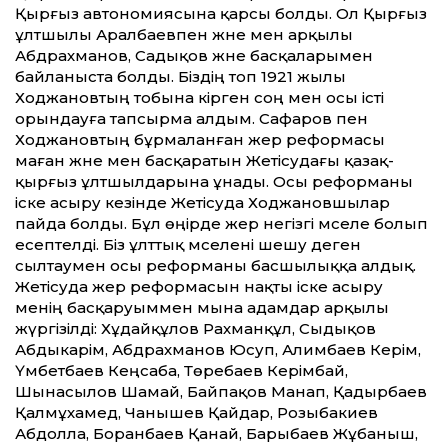
Қырғыз автономиясына қарсы болды. Ол Қырғыз
ұлтшылы Аралбаевпен және мен арқылы
Абдрахманов, Садықов және басқаларымен
байланыста болды. Біздің топ 1921 жылы
Ходжановтың тобына кірген соң мен осы істі
орындауға тапсырма алдым. Сафаров пен
Ходжановтың бұрмаланған жер реформасы
маған және мен басқаратын Жетісудағы қазақ-
қырғыз ұлтшылдарына ұнады. Осы реформаны
іске асыру кезінде Жетісуда Ходжановшылар
пайда болды. Бұл өңірде жер негізгі мәселе болып
есептелді. Біз ұлттық мәселені шешу деген
сылтаумен осы реформаны басшылыққа алдық.
Жетісуда жер реформасын нақты іске асыру
менің басқаруыммен мына адамдар арқылы
жүргізілді: Хұдайқұлов Рахманқұл, Сыдықов
Абдыкарім, Абдрахманов Юсуп, Алимбаев Керім,
Үмбетбаев Кеңсаба, Төребаев Керімбай,
Шынасылов Шамай, Байпақов Манап, Қадырбаев
Қалмұхамед, Чанышев Қайдар, Розыбакиев
Абдолла, Боранбаев Қанай, Барыбаев Жұбаныш,