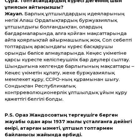
Сұрақ. Топтасқандардың күресі дегеннің шын
құпиясын айтыңызшы?
Жауап.
Барлық ұлтшылдардың идеяларының
негізі Алаш Ордалықтардың буржуазиялық
ұлтшылдығы болғандықтан, олардың
бағдармаларында, алға қойған мақсаттарында
айта қоярлықтай айырмашылық жоқ. Сол себепті
топтардың арасындағы күрес басқарушы
орынды бөлісе алмауларында. Кеңес үкіметіне
қарсы күресте келіспеушілік бар деулері сылтау.
Шындығына келгенде барлығының мақсаттары –
Кеңес үкіметін құлату, жеке буржуазиялық
мемлекет құру, ССРО-ның құрамынан шығу.
Сондықтан Республикалық
контрреволюционерлік ұлтшылдық ұйым құру
қажеттігі белгілі болды.
P.S. Ораз Жандосовтың тергеушіге берген
жауабы одан ары 1937 жылы ұсталғанға дейінгі
өмірі, атқарған қызметі, ұлтшыл топтармен
байланысы жайында өрбиді.