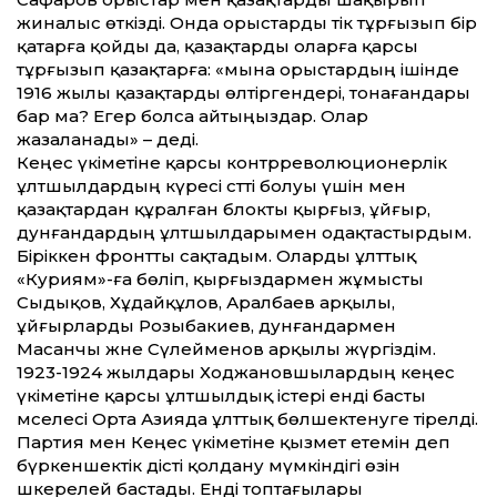
жиналыс өткізді. Онда орыстарды тік тұрғызып бір
қатарға қойды да, қазақтарды оларға қарсы
тұрғызып қазақтарға: «мына орыстардың ішінде
1916 жылы қазақтарды өлтіргендері, тонағандары
бар ма? Егер болса айтыңыздар. Олар
жазаланады» – деді.
Кеңес үкіметіне қарсы контрреволюционерлік
ұлтшылдардың күресі сәтті болуы үшін мен
қазақтардан құралған блокты қырғыз, ұйғыр,
дунғандардың ұлтшылдарымен одақтастырдым.
Біріккен фронтты сақтадым. Оларды ұлттық
«Куриям»-ға бөліп, қырғыздармен жұмысты
Сыдықов, Хұдайқұлов, Аралбаев арқылы,
ұйғырларды Розыбакиев, дунғандармен
Масанчы және Сүлейменов арқылы жүргіздім.
1923-1924 жылдары Ходжановшылардың кеңес
үкіметіне қарсы ұлтшылдық істері енді басты
мәселесі Орта Азияда ұлттық бөлшектенуге тірелді.
Партия мен Кеңес үкіметіне қызмет етемін деп
бүркеншектік әдісті қолдану мүмкіндігі өзін
әшкерелей бастады. Енді топтағылары