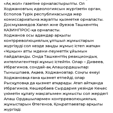
«Ақ жол» газетіне орналастырыпты. Ол
Ходжановтың идеологиясын жүргізетін орган,
Есполов Түрік республикасында жер
комиссариатына жауапты қызметке орналасты.
Досмұхамедов Халел және Әуезов Ташкенттің
КАЗИНПРОС-қа орналасты.
Ходжанов осы адамдар арқылы
контрреволюциялық ұлтшыл жұмыстарын
жүргізуді сол кезде заңды жұмыс істеп жатқан
«Ұшқын» атты мәдени-әлеуметтік ұйымын
пайдаланды. Онда Ташкенттің реакциондық
интеллигенттері жұмыс істейтін. Олар – Дивеев,
Ибрагимов, сондай-ақ Алашордашылар:
Тынышпаев, Ақаев, Ходжановтар. Соңғы екеуі
Ходжановқа ғана қызмет етпейді, олар
Рысқұловқа да қызмет атқарады. Атап айтқанда
Ибрагимов, Көшербаев Сырдария уезінде Кеңес
үкіметін құлату мақсатымен жұмысты сол жердегі
Алаш Ордашылармен контрреволюциялық
жұмыстарын Өтегенов, Қоңратпаевтар арқылы
жүргізді.