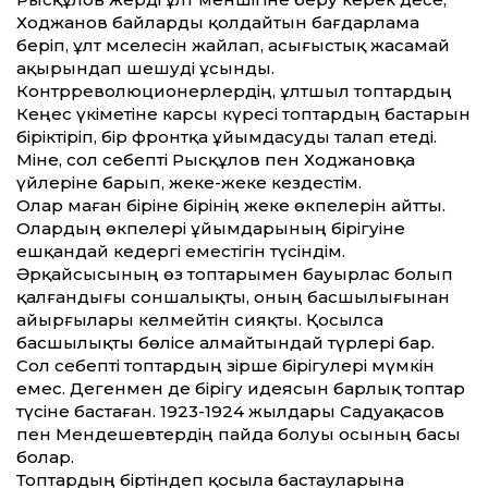
Ходжанов байларды қолдайтын бағдарлама
беріп, ұлт мәселесін жайлап, асығыстық жасамай
ақырындап шешуді ұсынды.
Контрреволюционерлердің, ұлт­шыл топтардың
Кеңес үкіметіне карсы күресі топтардың бастарын
біріктіріп, бір фронтқа ұйымдасу­ды талап етеді.
Міне, сол себепті Рысқұлов пен Ходжановқа
үйлеріне барып, жеке-жеке кездестім.
Олар маған біріне бірінің жеке өкпелерін айтты.
Олардың өкпелері ұйымдарының бірігуіне
ешқандай кедергі еместігін түсіндім.
Әрқайсысының өз топтарымен бауырлас болып
қалғандығы соншалықты, оның басшылығынан
айырғылары келмейтін сияқты. Қосылса
басшылықты бөлісе алмайтындай түрлері бар.
Сол себепті топтардың әзірше бірігулері мүмкін
емес. Дегенмен де бірігу идеясын барлық топтар
түсіне бастаған. 1923-1924 жылдары Садуақасов
пен Мендешевтердің пайда болуы осының басы
болар.
Топтардың біртіндеп қосыла бастауларына