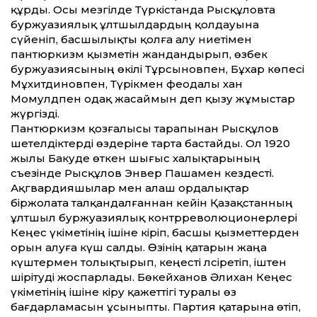
құрды. Осы мезгілде Түркістанда Рысқұловта
буржуазиялық ұлтшылдардың қолдауына
сүйеніп, басшылықты қолға алу ниетімен
пантюркизм қызметін жандандырып, өзбек
буржуазиясының өкілі Тұрсыновпен, Бұхар көпесі
Мұхитдиновпен, Түрікмен феодалы хан
Момулдпен одақ жасаймын деп қызу жұмыстар
жүргізді.
Пантюркизм қозғалысы тарапынан Рысқұлов
шетелдіктерді өздеріне тарта бастайды. Ол 1920
жылы Бакуде өткен шығыс халықтарының
съезінде Рысқұлов Энвер Пашамен кездесті.
Ақгвардияшылар мен алаш ордалықтар
біржолата талқандалғаннан ке­йін­ Қазақстанның
ұлтшыл буржуа­зиялық контрреволюционерлері
Кеңес үкіметінің ішіне кіріп, басшы қызметтерден
орын алуға күш салды. Өзінің қатарын жаңа
күштермен толықтырып, кеңесті әлсіретіп, іштен
шірітуді жоспарлады. Бөкейханов Әлихан Кеңес
үкіметінің ішіне кіру қажеттігі туралы өз
бағдарламасын ұсыныпты. Партия қатарына өтіп,