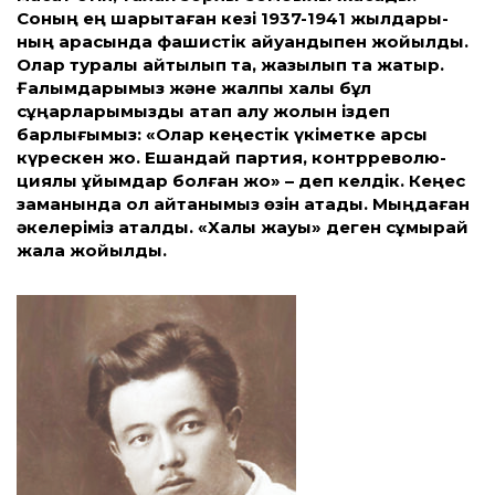
Соның ең шарықтаған кезі 1937-1941 жылдары­
ның арасында фашистік айуандық­пен жойылды.
Олар туралы айтылып та, жазылып та жатыр.
Ғалымдары­мыз және жалпы халық бұл
сұңқарлары­мыз­ды ақтап алу жолын іздеп
барлығымыз: «Олар кеңестік үкіметке қарсы
күрескен жоқ. Ешқандай партия, контррево­лю­
циялық ұйымдар болған жоқ» – деп келдік. Кеңес
заманында ол айтқанымыз өзін ақтады. Мыңдаған
әкелеріміз ақталды. «Халық жауы» деген сұмырай
жала жойылды.