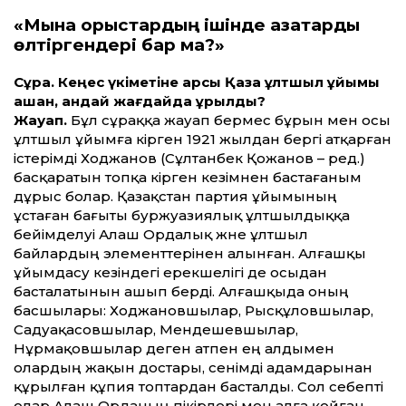
«Мына орыстардың ішінде қазақтарды
өлтіргендері бар ма?»
Сұрақ. Кеңес үкіметіне қарсы Қазақ ұлтшыл ұйымы
қашан, қандай жағдайда құрылды?
Жауап.
Бұл сұраққа жауап бермес бұрын мен осы
ұлтшыл ұйымға кірген 1921 жылдан бергі атқарған
істерімді Ходжанов (Сұлтанбек Қожанов – ред.)
басқаратын топқа кірген кезімнен бастағаным
дұрыс болар. Қазақстан партия ұйымының
ұстаған бағыты буржуазиялық ұлтшылдыққа
бейімделуі Алаш Ордалық және ұлтшыл
байлардың элементтерінен алынған. Алғашқы
ұйымдасу кезіндегі ерекшелігі де осыдан
басталатынын ашып берді. Алғашқыда оның
басшылары: Ходжановшылар, Рысқұловшылар,
Садуақасовшылар, Мендешевшылар,
Нұрмақовшылар деген атпен ең алдымен
олардың жақын достары, сенімді адамдарынан
құрылған құпия топтардан басталды. Сол себепті
олар Алаш Орданың пікірлері мен алға қойған