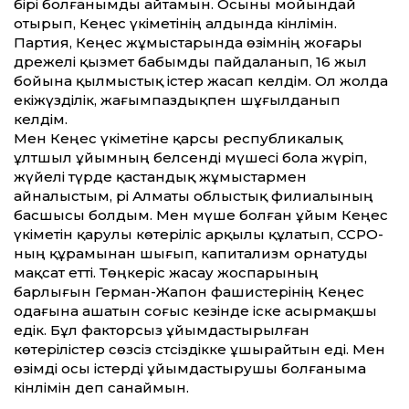
бірі болғанымды айтамын. Осыны мойындай
отырып, Кеңес үкіметінің алдында кінәлімін.
Партия, Кеңес жұмыстарында өзімнің жоғары
дәрежелі қызмет бабымды пайдаланып, 16 жыл
бойына қылмыстық істер жасап келдім. Ол жолда
екіжүзділік, жағымпаздықпен шұғылданып
келдім.
Мен Кеңес үкіметіне қарсы республикалық
ұлтшыл ұйымның белсенді мүшесі бола жүріп,
жүйелі түрде қастандық жұмыстармен
айналыстым, әрі Алматы облыстық филиалының
басшысы болдым. Мен мүше болған ұйым Кеңес
үкіметін қарулы көтеріліс арқылы құлатып, ССРО-
ның құрамынан шығып, капитализм орнатуды
мақсат етті. Төңкеріс жасау жоспарының
барлығын Герман-Жапон фашистерінің Кеңес
одағына ашатын соғыс кезінде іске асырмақшы
едік. Бұл факторсыз ұйымдастырылған
көтерілістер сөзсіз сәтсіздікке ұшырайтын еді. Мен
өзімді осы істерді ұйымдастырушы болғаныма
кінәлімін деп санаймын.