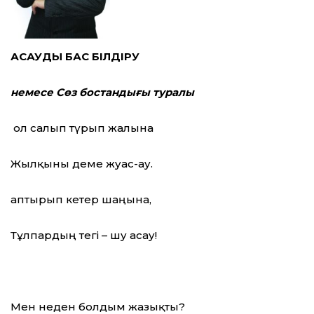
АСАУДЫ БАС БІЛДІРУ
немесе Сөз бостандығы туралы
Қол салып түрып жалына
Жылқыны деме жуас-ау.
Қаптырып кетер шаңына,
Тұлпардың тегі – шу асау!
Мен неден болдым жазықты?