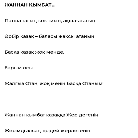
ЖАННАН ҚЫМБАТ…
Патша тағың көк тиын, ақша-атағың,
Әрбір қазақ – баласы жақсы атаның.
Басқа қазақ жоқ менде,
барым осы
Жалғыз Отан, жоқ менің басқа Отаным!
Жаннан қымбат қазаққа Жер дегенің
Жерімді алсаң тірідей жерлегенің.