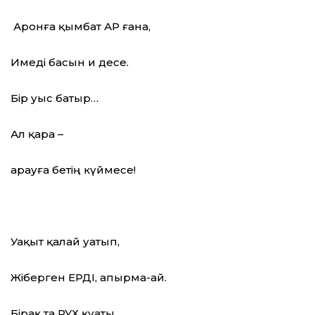
Аронға қымбат АР ғана,
Имеді басын и десе.
Бір уыс батыр…
Ал қара –
Қарауға бетің күймесе!
Уақыт қалай уатып,
Жіберген ЕРДІ, апырма-ай.
Бірақ та РУХ қуаты,