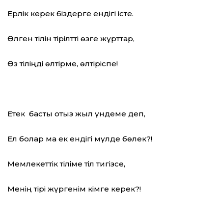
Ерлік керек біздерге ендігі істе.
Өлген тілін тірілтті өзге жұрттар,
Өз тіліңді өлтірме, өлтіріспе!
Етек басты отыз жыл үндеме деп,
Ел болар ма ек ендігі мүлде бөлек?!
Мемлекеттік тіліме тіл тигізсе,
Менің тірі жүргенім кімге керек?!