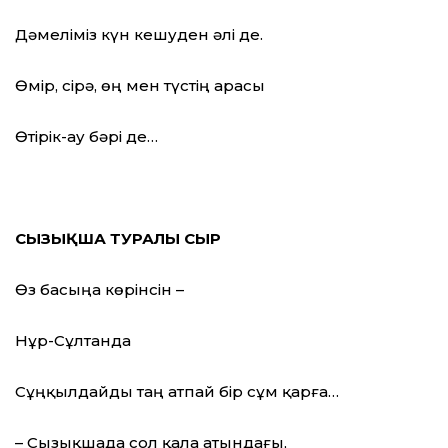
Дәмеліміз күн кешуден әлі де.
Өмір, сірә, өң мен түстің арасы
Өтірік-ау бәрі де…
СЫЗЫҚША ТУРАЛЫ СЫР
Өз басыңа көрінсін –
Нұр-Сұлтанда
Сұңқылдайды таң атпай бір сұм қарға…
– Сызықшада сол қала атындағы,