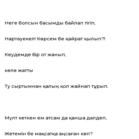
Неге болсын басымды байлап тігіп,
Нартәуекел! Көрсем бе қайрат қылып?!
Кеудемде бір от жанып,
келе жатты
Ту сыртымнан қалың қол жайнап тұрып.
Мүлт кеткен ем атсам да қанша дәлдеп,
Жетемін бе мақсатқа аңсаған көп?