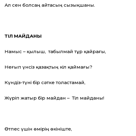
Ал сен болсаң айтасың сызықшаны.
ТІЛ МАЙДАНЫ
Намыс – қылыш, табылмай тұр қайрағы,
Неғып үнсіз қазақтың кіл қаймағы?
Күндіз-түні бір сәтке толастамай,
Жүріп жатыр бір майдан – Тіл майданы!
Өтпес үшін өмірің өкініште,