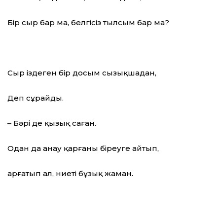
Бір сыр бар ма, белгісіз тылсым бар ма?
Сыр іздеген бір досым сызықшадан,
Деп сұрайды.
– Бәрі де қызық саған.
Одан да анау қарғаны біреуге айтып,
Қарғатып ал, ниеті бұзық жаман.