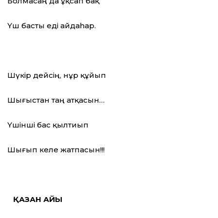
Болмасаң да ұқсап бақ
Үш басты еді айдаһар.
Шүкір дейсің, нұр құйып
Шығыстан таң атқасын…
Үшінші бас қылтиып
Шығып келе жатпасын!!!
ҚАЗАН АЙЫ