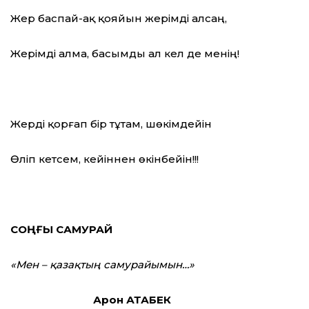
Жер баспай-ақ қояйын жерімді алсаң,
Жерімді алма, басымды ал кел де менің!
Жерді қорғап бір тұтам, шөкімдейін
Өліп кетсем, кейіннен өкінбейін!!!
СОҢҒЫ САМУРАЙ
«Мен – қазақтың самурайымын…»
Арон АТАБЕК