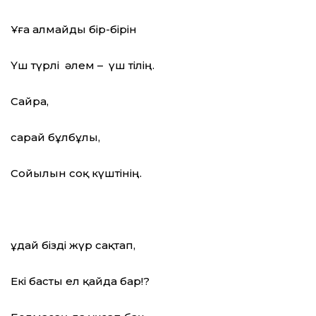
Ұға алмайды бір-бірін
Үш түрлі әлем – үш тілің.
Сайра,
сарай бұлбұлы,
Сойылын соқ күштінің.
Құдай бізді жүр сақтап,
Екі басты ел қайда бар!?