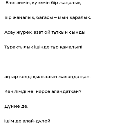
Елегзимін, күтемін бір жаңалық
Бір жаңалық, бағасы – мың қаралық.
Асау жүрек, азат ой тұтқын сынды
Тұрақтылық ішінде тұр қамалып!
Қаңтар келді қылышын жалаңдатқан,
Көңілімді не нәрсе алаңдатқан?
Дүние де,
ішім де алай-дүлей