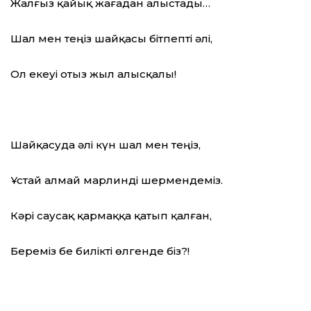
Жалғыз қайық жағадан алыстады…
Шал мен теңіз шайқасы бітпепті әлі,
Ол екеуі отыз жыл алысқалы!
Шайқасуда әлі күн шал мен теңіз,
Ұстай алмай марлинді шермендеміз.
Кәрі саусақ қармаққа қатып қалған,
Береміз бе билікті өлгенде біз?!