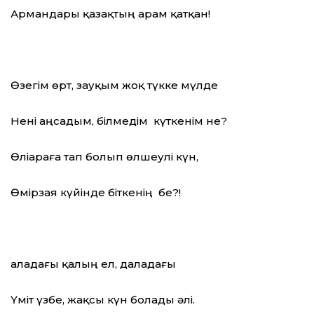
Армандары қазақтың арам қатқан!
Өзегім өрт, зауқым жоқ түкке мүлде
Нені аңсадым, білмедім күткенім не?
Өліараға тап болып өлшеулі күн,
Өмірзая күйінде біткенің бе?!
Қаладағы қалың ел, даладағы
Үміт үзбе, жақсы күн болады әлі.