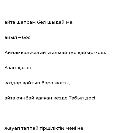
Қайта шапсам бел шыдай ма,
айыл – бос,
Айнамкөз жаз айта алмай тұр қайыр-хош.
Азан-қазан,
қаздар қайтып бара жатты,
Қайта оянбай қалған кезде Табыл дос!
Жауап таппай тіршіліктің мәні не,