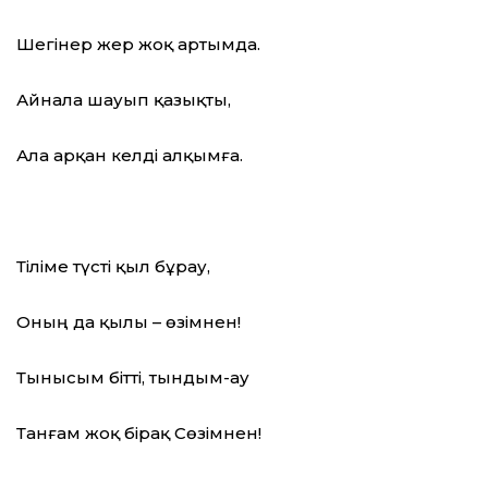
Шегінер жер жоқ артымда.
Айнала шауып қазықты,
Ала арқан келді алқымға.
Тіліме түсті қыл бұрау,
Оның да қылы – өзімнен!
Тынысым бітті, тындым-ау
Танғам жоқ бірақ Сөзімнен!