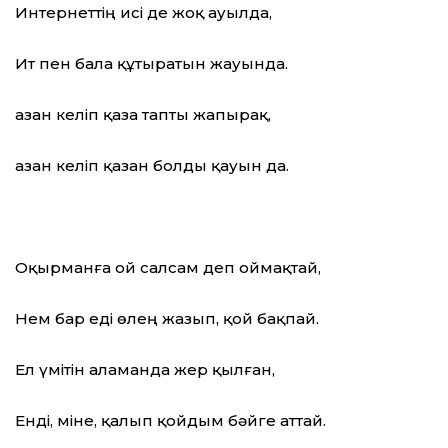
Интернеттің исі де жоқ ауылда,
Ит пен бала құтыратын жауында.
Қазан келіп қаза тапты жапырақ,
Қазан келіп қазан болды қауын да.
Оқырманға ой салсам деп оймақтай,
Нем бар еді өлең жазып, қой бақпай.
Ел үмітін аламанда жер қылған,
Енді, міне, қалып қойдым бәйге аттай.