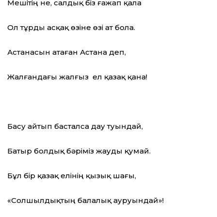
Мешітің не, салдық біз ғажап қала
Ол тұрды асқақ өзіне өзі ат бола.
Астанасын атаған Астана деп,
Жалғандағы жалғыз ел қазақ қана!
Басу айтып басталса дау туындай,
Батыр болдық бәріміз жауды қумай.
Бұл бір қазақ елінің қызық шағы,
«Солшылдықтың балалық ауруындай»!