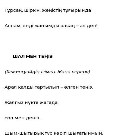
Тұрсаң, шіркін, жеңістің тұғырында
Аллам, енді жанымды алсаң – ал деп!
ШАЛ МЕН ТЕҢІЗ
(Хемингуэйдің ізімен. Жаңа версия)
Арал қалды тартылып – өлген теңіз,
Жалғыз нүкте жағада,
сол мен деңіз…
Шым-шытырық түс көріп шығатынмын,