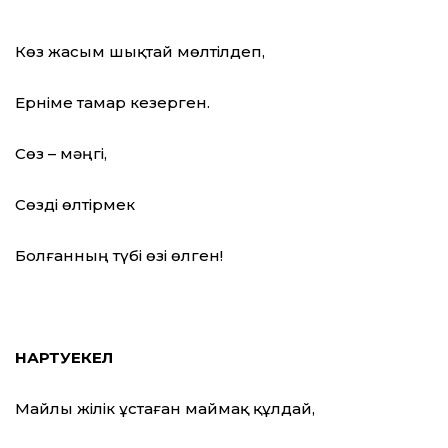
Көз жасым шықтай мөлтілдеп,
Ерніме тамар кезерген.
Сөз – мәңгі,
Сөзді өлтірмек
Болғанның түбі өзі өлген!
НАРТӘУЕКЕЛ
Майлы жілік ұстаған маймақ құлдай,