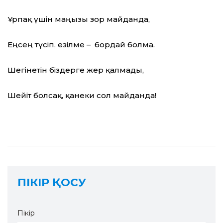
Ұрпақ үшін маңызы зор майданда,
Еңсең түсіп, езілме – бордай болма.
Шегінетін біздерге жер қалмады,
Шейіт болсақ, қанеки сол майданда!
ПІКІР ҚОСУ
Пікір