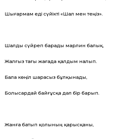
Шығармам еді сүйікті «Шал мен теңіз».
Шалды сүйреп барады марлин балық,
Жалғыз тағы жағада қалдым налып.
Бала көңіл шарасыз бұлқынады,
Болысардай байғұсқа дәл бір барып.
Жанға батып қолының қарысқаны,