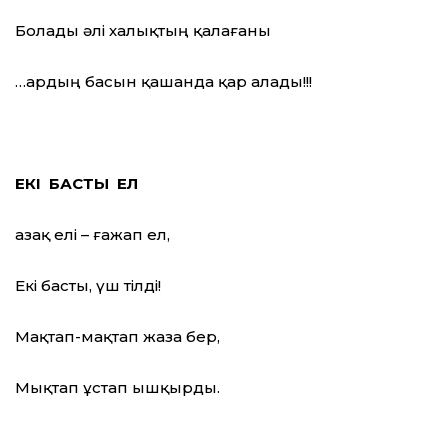
Болады әлі халықтың қалағаны
…Қардың басын қашанда қар алады!!!
ЕКІ БАСТЫ ЕЛ
Қазақ елі – ғажап ел,
Екі басты, үш тілді!
Мақтап-мақтап жаза бер,
Мықтап ұстап ышқырды.