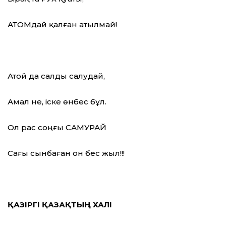
АТОМдай қалған атылмай!
Атой да салды салудай,
Амал не, іске өнбес бұл.
Ол рас соңғы САМУРАЙ
Сағы сынбаған он бес жыл!!!
ҚАЗІРГІ ҚАЗАҚТЫҢ ХАЛІ