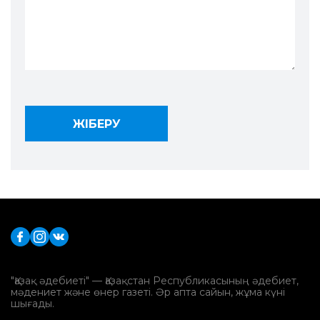
"Қазақ әдебиеті" — Қазақстан Республикасының әдебиет,
мәдениет және өнер газеті. Әр апта сайын, жұма күні
шығады.