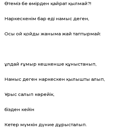
Өтеміз бе өмірден қайрат қылмай?!
Наркескенім бар еді намыс деген,
Осы ой қойды жаныма жай таптырмай:
Құлдай ғұмыр кешкенше құныстанып,
Намыс деген наркескен қылышты алып,
Ұрыс салып көрейік,
бізден кейін
Кетер мүмкін дүние дұрысталып.