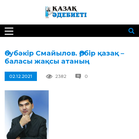
Әбубәкір Смайылов. Әрбір қазақ –
баласы жақсы атаның
02.12.2021
2382
0